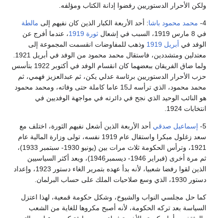
ولكن الأحرار الدستوريين رفضوا إدانة الكتاب ومؤلفه.
4-
محمد محمود باشا
: أحد الأربعة الكبار الذين كان نفيهم إلى
مالطة
في 8 مارس 1919، السبب في إشعال
ثورة 1919
، عندما أفرج عن
الوفد في
أبريل
1919
وذهب للمفاوضات انقسمت المجموعة إلى
معتدلين ومتشددين، فاستقال محمد محمود من الوفد في أبريل 1921.
ولما ضاق الفريقان ببعضهما كان انقسام الوفد في أكتوبر 1922 بتأسس
حزب الأحرار الدستوريين برئاسة عدلي يكن، ثم عبدالعزيز فهمي، ثم
محمد محمود، الذي ترأسه لـ15 عاما كاملة حتى وفاته، ومحمد محمود
هو النائب الوحيد الذي نجح في دائرته في مواجهة الوفديين في
انتخابات 1924.
5-
إسماعيل صدقي
أحد الأربعة الذين أشعل نفيهم الثورة، اختلف مع
سعد زغلول مبكرا واستقال عام 1919 نفسه، تولى وزارة المالية عام
1921، وترأس الحكومة ثلاث مرات بين (يونيو 1930- سبتمبر 1933)،
ثم مرة أخرى (فبراير 1946- ديسمبر1946)، ويعد أكثر السياسيين
الذين لقوا رفضا شعبيا، لأنه بدأ عهده بتمرير الغاء دستور 1923، وإعداد
دستور 1930، الذي وسع صلاحيات الملك على حساب البرلمان.
كما حل مجلسي النواب والشيوخ، وشكل حكومة قمعية، لهذا اعتزل
السياسة بعد تركه الحكومة، لأنه أصبح مكروها للغاية من الشعب