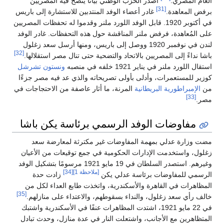
العام المصري.
اصدر الحزب الوطني بيانًا ينصح فيه المصريين
[31]
برفض المعاهدة.
غادر أعضاء الوفد المنتدبين للاستشارة إلى باريس
في أكتوبر 1920. قابل الوفد اللورد ملنر وقدموا له تحفظات المصريين
على المُعاهدة، فرفض ملنر المناقشة حول هذه التحفظات. غادر الوفد
لندن في نوفمبر 1920 ووصل إلى باريس، ومنها أرسل سعد زغلول
[32]
باشا نداءً إلى المصريين بالاتحاد والتضحية حتى تنال مصر استقلالها.
استقال اللورد ملنر في يناير 1921 خلفه في منصبه
ونستون تشرشل
كوزير للمستعمرات، وأدلى بأولى تصريحاته والذي عد فيه مصر جزءًا
من
الإمبراطورية البريطانية
المرنة، ما أثار عاصفة من الاحتجاجات في
[33]
مصر.
مفاوضات الوفد الرسمي برئاسة يكن باشا
مضت وزارة عدلي بمهمة المفاوضات غير مكترثة لمعارضة سعد
زغلول، واستخدمت الإدارات الحكومية في جمع توقيعات من الأعيان
وغيرهم. استصدر السلطان في 19 مايو 1921 مرسومًا بتشكيل الوفد
[ملاحظة 1]
[34]
الرسمي للمفاوضات برئاسة عدلي يكن
زادت حدة
المظاهرات في القاهرة والأسكندرية، واتخذت طابع العداء لكل من
[35]
خالف رأي سعد زغلول، والنداء بسقوطهم، والاعتداء على منازلهم.
في 22 مايو 1921، اشتدت المظاهرات عنفًا في الأسكندرية واشتبك
المتظاهرين مع الأجانب، واشتعلت النار في عدة منازل، وحدث تبادل