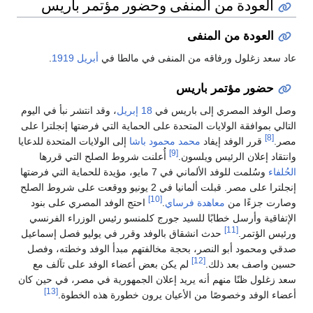
العودة من المنفى وحضور مؤتمر باريس
العودة من المنفى
عاد سعد زغلول ورفاقه من المنفى في مالطا في
أبريل
1919
.
حضور مؤتمر باريس
وصل الوفد المصري إلى باريس في
18 إبريل
، وقد انتشر نبأ في اليوم
التالي بموافقة الولايات المتحدة على الحماية التي فرضتها إنجلترا على
[8]
مصر.
قرر الوفد إيفاد
محمد محمود باشا
إلى الولايات المتحدة للدعايا
[9]
وانتقاد إعلان الرئيس ويلسون.
أُعلنت شروط الصلح التي قررها
الحُلفاء
وسُلمت للوفد الألماني في 7 مايو، مؤيدة للحماية التي فرضتها
إنجلترا على مصر. قبلت ألمانيا في 2 يونيو ووقعت على شروط الصلح
[10]
وصارت جزءًا من
معاهدة فرساي
.
احتج الوفد المصري على بنود
الإتفاقية وأرسل خطابًا للسيد جورج كلمنسو رئيس الوزراء الفرنسي
[11]
ورئيس الؤتمر.
حدث انشقاق بالوفد وقرر في يوليو فصل إسماعيل
صدقي ومحمود أبو النصر، بحجة مخالفتهم مبدأ الوفد وخطته، وفصل
[12]
حسين واصف بعد ذلك.
لم يكن بعض أعضاء الوفد على تآلف مع
سعد زغلول ظنًا منهم أنه يريد إعلان الجمهورية في مصر، في حين كان
[13]
أعضاء الوفد وخصوصًا من الأعيان يرون خطورة هذه الخطوة.