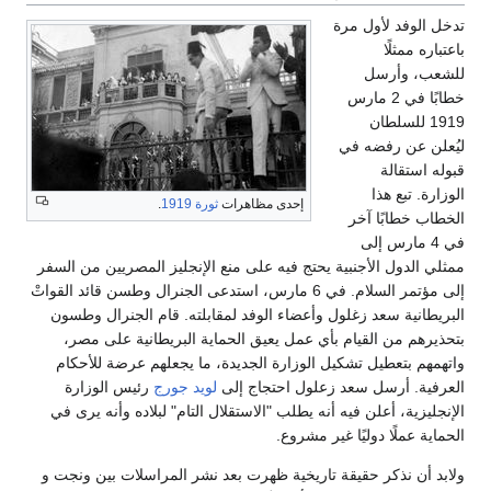
تدخل الوفد لأول مرة
باعتباره ممثلًا
للشعب، وأرسل
خطابًا في 2 مارس
1919 للسلطان
ليُعلن عن رفضه في
قبوله استقالة
الوزارة. تبع هذا
إحدى مظاهرات
ثورة 1919
.
الخطاب خطابًا آخر
في 4 مارس إلى
ممثلي الدول الأجنبية يحتج فيه على منع الإنجليز المصريين من السفر
إلى مؤتمر السلام. في 6 مارس، استدعى الجنرال وطسن قائد القواتْ
البريطانية سعد زغلول وأعضاء الوفد لمقابلته. قام الجنرال وطسون
بتحذيرهم من القيام بأي عمل يعيق الحماية البريطانية على مصر،
واتهمهم بتعطيل تشكيل الوزارة الجديدة، ما يجعلهم عرضة للأحكام
العرفية. أرسل سعد زعلول احتجاج إلى
لويد جورج
رئيس الوزارة
الإنجليزية، أعلن فيه أنه يطلب "الاستقلال التام" لبلاده وأنه يرى في
الحماية عملًا دوليًا غير مشروع.
ولابد أن نذكر حقيقة تاريخية ظهرت بعد نشر المراسلات بين ونجت و