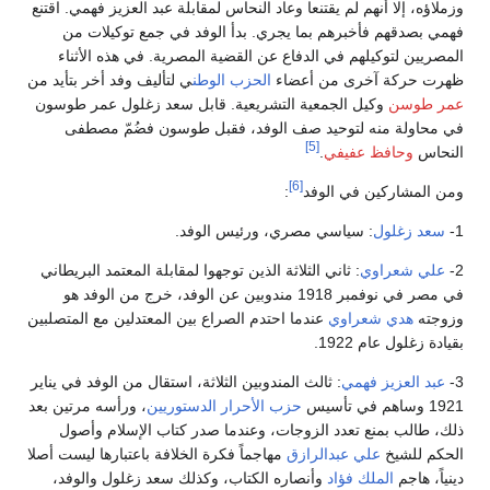
وزملاؤه، إلا أنهم لم يقتنعا وعاد النحاس لمقابلة عبد العزيز فهمي. اقتنع
فهمي بصدقهم فأخبرهم بما يجري. بدأ الوفد في جمع توكيلات من
المصريين لتوكيلهم في الدفاع عن القضية المصرية. في هذه الأثناء
ظهرت حركة آخرى من أعضاء
الحزب الوطن
ي لتأليف وفد أخر بتأيد من
عمر طوسن
وكيل الجمعية التشريعية. قابل سعد زغلول عمر طوسون
في محاولة منه لتوحيد صف الوفد، فقبل طوسون فضُمّ مصطفى
[5]
النحاس
وحافظ عفيفي
.
[6]
ومن المشاركين في الوفد
:
1-
سعد زغلول
: سياسي مصري، ورئيس الوفد.
2-
علي شعراوي
: ثاني الثلاثة الذين توجهوا لمقابلة المعتمد البريطاني
في مصر في نوفمبر 1918 مندوبين عن الوفد، خرج من الوفد هو
وزوجته
هدي شعراوي
عندما احتدم الصراع بين المعتدلين مع المتصلبين
بقيادة زغلول عام 1922.
3-
عبد العزيز فهمي
: ثالث المندوبين الثلاثة، استقال من الوفد في يناير
1921 وساهم في تأسيس
حزب الأحرار الدستوريين
، ورأسه مرتين بعد
ذلك، طالب بمنع تعدد الزوجات، وعندما صدر كتاب الإسلام وأصول
الحكم للشيخ
علي عبدالرازق
مهاجماً فكرة الخلافة باعتبارها ليست أصلا
دينياً، هاجم
الملك فؤاد
وأنصاره الكتاب، وكذلك سعد زغلول والوفد،