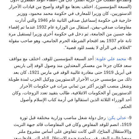
(السبعة المؤسسين)، اختلف بعدها مع الوفد وأصبح من قيادات الأحرار
الدستوريين، كان وزيرا للمعارف في حكومة محمد محمود، ووزير
خارجية في حكومة إسماعيل صدقي الثانية عام 1946 والتي أدارت
مفاوضات صدقي-بيفن، استقال من الوزارة عام 1932 عندما تم إقصاء
طه حسين من الجامعة، ثم دخل في حكومة أخري وزيرا ليستقيل مرة
ثانة عام 1937 بعد اقتحام الشرطة الحرم الجامعي، وهو صاحب مقولة
"الخلاف في الرأي لا يفسد للود قضية".
8-
محمد علي علوبة
: أحد السبعة المؤسسين للوفد، اختلف مع مواقف
سعد فكان جزءا من معسكر المعتدلين منذ وصول الوفد إلى باريس
في أبريل 1919 حتى مغادرة غالبية الوفد في مارس 1921، كان بعد
ذلك من مؤسسي حزب الأحرار الدستوريين ووكيل الحزب لمدة طويلة
وشغل منصب الوزير أكثر من ثماني مرات في حكومات الأحرار
الدستوريين أو الحكومات الائتلافية، طالب بتقييد تعدد الزوجات، وكان
أحد الوزراء الثلاثة الذين استقالوا في أزمة كتاب الإسلام وأصول
الحكم..
9-
عدلي يكن
: رجل دولة شغل مناصب وزارية مختلفة قبل ثورة
1919، انضم للوفد المفاوض وكان في المفاوضات قائد جبهة التريث
و(الاستقلال المتاح)، التي كانت تتفاوض على أساس مشروع ملنر
ومعها غالبية الوفد، في مواجهة جبهة الاستقلال التام التي قادها سعد