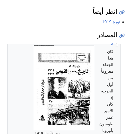
انظر أيضاً
ثورة 1919
المصادر
^
كان
هذا
الجفاء
معروفاً
من
أول
الحرب،
إذ
كان
الأمير
عمر
طوسون
بأوروبا
من 6 أبريل 1919