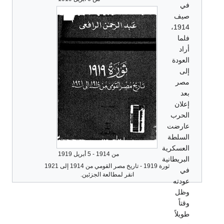
في
صيف
1914،
فلما
أراد
العودة
إلى
مصر
بعد
إعلان
الحرب
عارضت
السلطة
العسكرية
من 1914 - 5 أبريل 1919
البريطانية
ثورة 1919 - تاريخ مصر القومي من 1914 إلى 1921
في
انقر لمطالعة الجزئين.
عودته
وظل
وقتاً
طويلاً