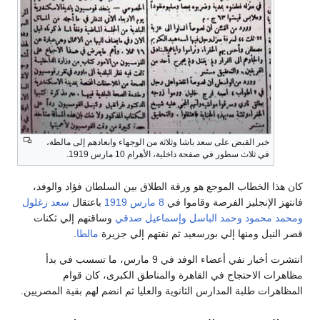
خبر القبض على سعد باشا وثلاثة من الوجهاء وابعادهم إلى مالطة،
في ثلاث سطور في صفحة داخلية، الأهرام 10 مارس 1919.
كان هذا الخطاب الموجع هو ورقة الطلاق بين السلطان فؤاد والوفد،
فانتهز الإنجليز الفرصة وقاموا في
8 مارس
1919
باعتقال
سعد زغلول
ومحمد محمود
وحمد الباسل
وإسماعيل صدقي
وساقتهم إلي ثكنات
قصر النيل ومنها إلي بورسعيد ثم نفتهم إلي جزيرة
مالطا
.
انتشرت أخبار نفي أعضاء الوفد في 9 مارس، ما تسسب في بدأ
مظاهرات الاحتجاج في القاهرة والمناطق الكبرى، كان قوام
المظاهرات طلبة المدارس الثانوية والعليا ثم انضم لهم بقية المصريين.