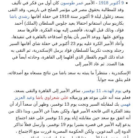
9 أكتوبر
1918
- الأمير
عمر طوسون
كان أول من فكر في تأليف
وفد للمطالبة بحقوق مصر في مؤتمر الصلح في باريس، وقد التقى
بسعد زغلول ليلة 9 أكتوبر سنة 1918 في حفلة أقامها
رشدي باشا
بكازينو سان استفانو احتفالا بعيد جلوس السلطان (الملك) أحمد
فؤاد، وذلك قبل الهدنة، فأفضى إليه بهذه الفكرة، فأقرها سعد
ووافق عليها. ووعد الأمير بأن يفاتح أصدقاءه بالقاهرة في تنفيذها،
وأعاد الأمير الكرة عليه يوم 23 أكتوبر في حفلة شاي أقامها السير
رجنلد ونجت تكريماً للسلطان فؤاد برمل الإسكندرية، ثم التقى به
غداة ذلك اليوم بالقطار الذي أقلهما إلى القاهرة، وحادثه أيضاً في
هذا الصدد. ثم عاد الأمير إلى
الإسكندرية ، منتظراً ما ينبئه به سعد باشا من نتائج مسعاه مع أصدقائه،
فلم يتلق منه جواباً.
وفي
يوم الهدنة
،
11 نوفمبر
، سافر الأمير إلى القاهرة والتقى بسعد،
فعلم منه أنه على موعد هو وزميلاه
علي شعراوي باشا
وعبد العزيز
فهمي
بك لمقابلة السير ونجت يوم 13 نوفمبر، وظهر أن سعداً أراد أن
ينفذ الفكرة التي فاتحه الأمير فيها، ولكن بعيداً عن الأمير، وبدا ذلك من
أنه اتفق مع سعد حين مقابلته إياه يوم 11 نوفمبر على عقد اجتماع
يدعو إليه الأمير في قصره بشبرا يوم 19 نوفمبر، وأرسل فعلاً تذاكر
الدوة إلى المدعوين، ولكن الحكومة المصرية قررت منع الاجتماع ،
وأبلغ رشدي باشا الأميب هذا القرار. وقيل إنه اتخذه باتفاقه مع