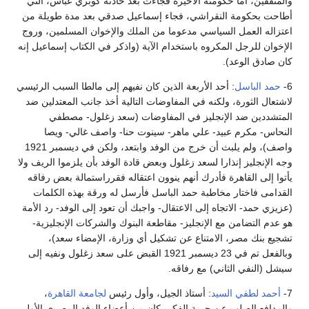
والمثقفين، أما حكومته الأخيرة فجاءت بعد حادثة كوبري عباس، التي
أطاحت بحكومة النقراشي، فجاء إسماعيل صدقي بعد مدة طويلة من
اعتزاله العمل السياسي مدعوما من الملك والإخوان المسلمين، وروج
الإخوان للرجل المكروه باستخدام الآية (واذكر في الكتاب إسماعيل إنه
كان صادق الوعد).
6-
حمد الباسل
: أحد الأربعة الذين كان نفيهم إلى مالطا السبب الرئيسي
لاشتعال الثورة، ولكنه في المفاوضات التالية أخذ جانب المعتدلين ضد
المتشددين ضد الإنجليز في المفاوضات (سعد زغلول- مصطفي
النحاس- مكرم عبيد- علي ماهر- سينوت حنا- واصف غالي- ويصا
واصف)، ولم يلبث أن خرج من الوفد وابتعد، ولكن في ديسمبر 1921
وجه الإنجليز إنذارا لسعد زغلول وبعض قادة الوفد بأن يلزموا الريف ولا
يأتوا إلى القاهرة فأدرك أنهم ينوون اعتقاله فقرراستمالة بعض رفاقه
القدامى فاختار مخاطبة حمد الباسل فأرسل له ورقة بهذه الكلمات
(عزيزي حمد- الاتجاه إلى الاعتقال- واجبك أن تعود إلى الوفد- رد الأمة
هو عدم التضامن مع الإنجليز- مقاطعة البنوك والشركات الإنجليزية-
تشجيع بنك مصر، الامتناع عن تشكيل أي وزارة، الإمضاء سعد)،
وبالفعل تم في 23 ديسمبر 1921 القبض على سعد زغلول ونفيه إلى
سيشل (النفي الثاني) مع رفاقه.
7-
أحمد لطفي السيد
: أستاذ الجيل، وأول رئيس
لجامعة القاهرة
،
والمدافع الصلب عن حرية الفكر، كان من أعضاء الوفد المصري الأول