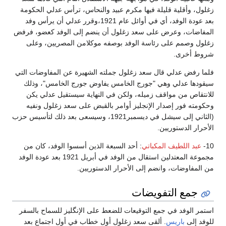
زغلول، وأقلية قليلة فيها مكرم عبيد والنحاس، ترأس عدلي الحكومة
بعد عودة الوفد، أي في أوائل عام 1921،وقرر عدلي أن يرأس وفد
المفاضات، وعرض على سعد زغلول أن ينضم إلى الوفد كعضو، فرفض
زغلول وصمم على رئاسة الوفد بوصفه موكلامن المصريين، وعلى
شروط أخرى.
فلما رفض عدلي قال سعد زغلول جملته الشهيرة عن المفاوضات التي
سيقودها عدلي وهي "جورج الخامس يفاوض جورج الخامس"، وذلك
للانتقاص من مواقف زميله، ولكن في النهاية سيستقيل عدلي يكن
وحكومته فور إصدار الإنجليز أوامر بالقبض على سعد زغلول ونفيه
(الثاني إلى سيشل في ديسمبر1921، وسيسعى بعد ذلك لتأسيس حزب
الأحرار الدستوريين.
10-
عبد اللطيف المكباتي
: أحد السبعة الذين أسسوا الوفد، كان من
مجموعة المعتدلين استقال من الوفد في أبريل 1921 بعد عودة الوفد
من المفاوضات، وانضم إلى الأحرار الدستوريين.
جمع التفويضات
استمر الوفد في جمع التوقيعات للضعط على الإنگليز للسماح بالسفر
للوفد إلى
باريس
. ألقى سعد زغلول أول خطاب في أول اجتماع بعد