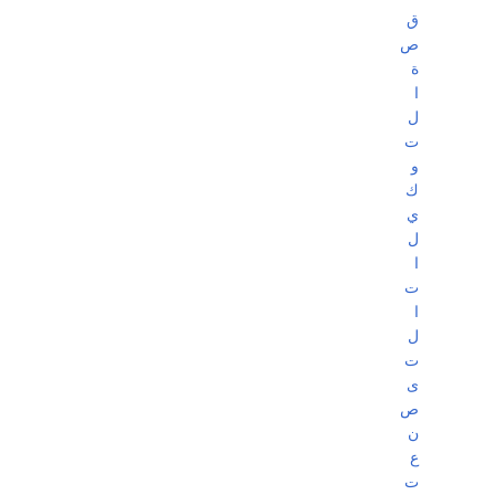
ق
ص
ة
ا
ل
ت
و
ك
ي
ل
ا
ت
ا
ل
ت
ى
ص
ن
ع
ت