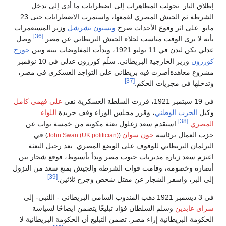
إطلاق النار. تحولت المظاهرات إلى اضطرابات ما أدى إلى تدخل
الشرطة ثم الجيش المصري لقمعها، واستمرت الاضطرابات حتى 23
مايو. على اثر وقوع الأحداث صرح
ونستون تشرشل
وزير المستعمرات
[36]
بأنه لا يرى الوقت مناسب لجلاء الجيش البريطاني عن مصر.
وصل
عدلي يكن لندن في 11 يوليو 1921، وبدأت المفاوضات بينه وبين
جورج
كورزون
وزير الخارجية البريطاني. سلّم كورزون عدلي في 10 نوفمبر
مشروع معاهدةأصرت فيه بريطاني على التواجد العسكري في مصر،
[37]
وتدخلها في مجريات الحكم.
في 19 سبتمبر 1921، قررت السلطة العسكرية نفي
علي فهمي كامل
وكيل
الحزب الوطني
، وقرر مجلس الوزاء وقف جريدة
اللواء
[38]
المصري
.
استقدم سعد زغلول بعثة مكونة من خمسة نواب عن
حزب العمال برئاسة
جون سوان
في
)
John Swan (UK politician)
(
البرلمان البريطاني للوقوف على الوضع المصري. بعد رحيل البعثة
اعتزم سعد زيارة مديريات جنوب مصر وبدأ بأسيوط، فوقع شجار بين
أنصاره وخصومه، وقامت قوات الشرطة والجيش بمنع سعد من النزول
[39]
إلى البر، واسفر الشجار عن مقتل شخص وجرح ثلاثين.
في 3 ديسمبر 1921 ذهب المندوب السامي البريطاني - اللنبي- إلى
سراي عابدين
وسلم السلطان فؤاد تبليغًا يتضمن ايضاحًا لسياسة
الحكومة البريطانية إزاء مصر. تضمن التبليغ أن الحكومة البريطانية لا