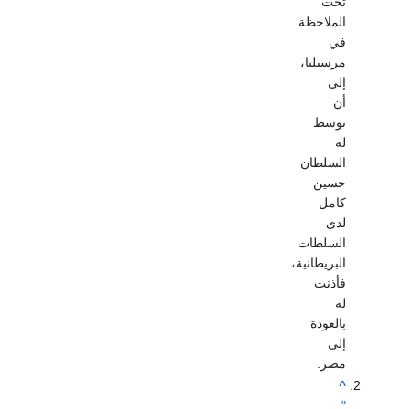
تحت
الملاحظة
في
مرسيليا،
إلى
أن
توسط
له
السلطان
حسين
كامل
لدى
السلطات
البريطانية،
فأذنت
له
بالعودة
إلى
مصر.
^
"