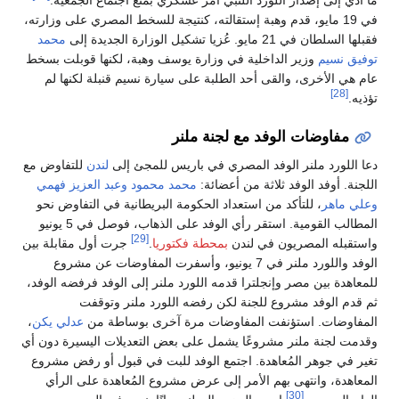
ما أدي إلى إصدار اللورد اللنبي أمر عسكري بمنع اجتماع الجمعية.
في 19 مايو، قدم وهبة إستقالته، كنتيجة للسخط المصري على وزارته،
فقبلها السلطان في 21 مايو. عُزيا تشكيل الوزارة الجديدة إلى
محمد
توفيق نسيم
وزير الداخلية في وزارة يوسف وهبة، لكنها قوبلت بسخط
عام هي الأخرى، والقى أحد الطلبة على سيارة نسيم قنبلة لكنها لم
[28]
تؤذيه.
مفاوضات الوفد مع لجنة ملنر
دعا اللورد ملنر الوفد المصري في باريس للمجئ إلى
لندن
للتفاوض مع
اللجنة. أوفد الوفد ثلاثة من أعضائة:
محمد محمود
وعبد العزيز فهمي
وعلي ماهر
، للتأكد من استعداد الحكومة البريطانية في التفاوض نحو
المطالب القومية. استقر رأي الوفد على الذهاب، فوصل في 5 يونيو
[29]
واستقبله المصريون في لندن
بمحطة فكتوريا
.
جرت أول مقابلة بين
الوفد واللورد ملنر في 7 يونيو، وأسفرت المفاوضات عن مشروع
للمعاهدة بين مصر وإنجلترا قدمه اللورد ملنر إلى الوفد فرفضه الوفد،
ثم قدم الوفد مشروع للجنة لكن رفضه اللورد ملنر وتوقفت
المفاوضات. استؤنفت المفاوضات مرة آخرى بوساطة من
عدلي يكن
،
وقدمت لجنة ملنر مشروعًا يشمل على بعض التعديلات اليسيرة دون أي
تغير في جوهر المُعاهدة. اجتمع الوفد للبت في قبول أو رفض مشروع
المعاهدة، وانتهى بهم الأمر إلى عرض مشروع المُعاهدة على الرأي
[30]