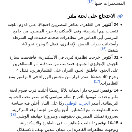
[15]
المستعمرات حينها.
الاحتجاج على لجنة ملنر
24 أكتوبر
: في القاهرة، تظاهر المصريين احتجاجًا على قدوم اللجنة
فتصدت لهم الشرطة، وفي الأسكندرية خرج المصلون من جامع
المرسي أبى العباس في مظاهرات ضخمة فتصدت لهم الشرطة
وأستعانت بقوات الجيش الإنجليزي، فقتل 5 وجرح نحو 40
[16]
شخصًا.
31 أكتوبر
: خرجت تظاهرة كبرى في الأسكندرية، فاقتحمت سيارة
للجيش الإنجليزي الجموع، فصدمت من صادفته. ثار المتظاهرين
على الجنود، فأطلق الجنود النيران على المُتظارهرين، فقتل 4
وجرح 40 شخصًا. صدر قرار من مجلس الوزراء في 5 نوفمبر بمنع
[17]
التظاهرات.
14 نوفمبر
: نشرت دار الحماية بلاغًا رسميًا أعلنت قرب قدوم لجنة
ملنر وحددت مُهمتها بأقتراح نظام سياسي يُلائم مصر تحت الحماية
البريطانية. أصدر
الحزب الوطني
ردًا على البيان أعلن فيه سياسة
عدم المفاوضات مع المُحتلين. أُذيع بيان من لجنة الوفد المركزية،
[18]
بضرورة تمسُك المصريين بحقوقهم، وضرورة جهادهم الوطني.
16-15 نوفمبر
: اندلعت مُظاهرات في بالقاهرة والأسكندرية،
وتوجهت مظاهرات القاهرة إلى ميدان عبدين تهتف بالاستقلال