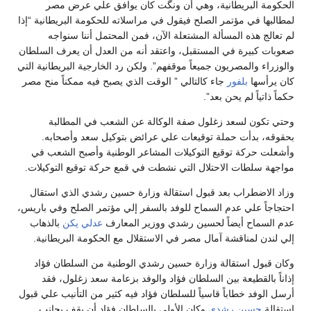
الحكومة البريطانية، وهي أن ونگت كان يوافق علي عرض مصر
لمطالبها في مؤتمر الصلح فيقول في مراسلاته للحكومة البريطانية “إذا
لم تعالج هذه المسألة المشتعلة الآن، فمن المحتمل أننا سنواجه
صعوبات كبيرة في المستقبل، واعتقد أنه من العدل أن يعرف السلطان
والوزراء والمصريون جميعاً موقفهم”. ولكن رد الخارجية البريطانية التي
كان يرأسها
بلفور
جاء كالتالي ” الوقت الذي يصبح فيه ممكناً منح مصر
حكماً ذاتياً لم يحن بعد”.
وحتي تكون لسعد زغلول صفة الوكالة عن الشعب في المطالبة
بحقوقه، بدأت حملة توقيعات علي عرائض بتوكيل سعد وأصحابه.
وأشعلت حركة توقيع التوكيلات المشاعر الوطنية وأصبح الشعب في
مواجهة سلطات الاحتلال التي نشطت في قمع حركة توقيع التوكيلات.
وزاد الاضطراب بعد قبول استقالة وزارة حسين رشدي الذي استقال
احتجاجاً علي عدم السماح للوفد بالسفر إلي مؤتمر الصلح وفي باريس،
عدم السماح أيضاً لحسين رشدي ووزير المعارف
عدلي يكن
بالذهاب
إلي لندن لمناقشة آمال مصر في الاستقلال مع الحكومة البريطانية.
وكان قبول استقالة وزارة حسين رشدي الوطنية من السلطان فؤاد
إذاناً بالقطيعة بين السلطان فؤاد والوفد بزعامة سعد زغلول، فقد
أرسل الوفد خطاباً قاسياً للسلطان فؤاد فيه كثير من التأنيب علي قبول
استقالة
حسين رشدي
وكان الأولي بالسلطان فؤاد أن يقف بجانب