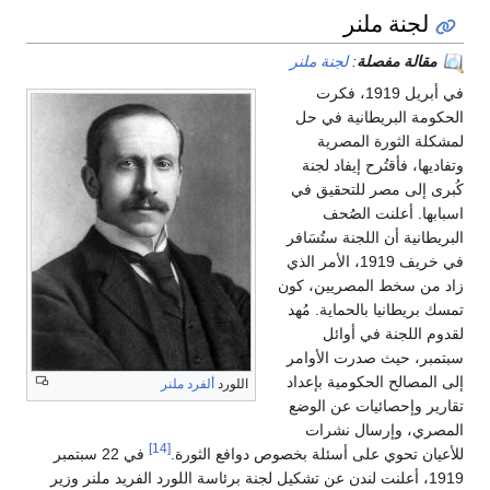
لجنة ملنر
مقالة مفصلة
:
لجنة ملنر
في أبريل 1919، فكرت
الحكومة البريطانية في حل
لمشكلة الثورة المصرية
وتفاديها، فأقتُرح إيفاد لجنة
كُبرى إلى مصر للتحقيق في
اسبابها. أعلنت الصُحف
البريطانية أن اللجنة ستُسَافر
في خريف 1919، الأمر الذي
زاد من سخط المصريين، كون
تمسك بريطانيا بالحماية. مُهد
لقدوم اللجنة في أوائل
سبتمبر، حيث صدرت الأوامر
إلى المصالح الحكومية بإعداد
اللورد
ألفرد ملنر
تقارير وإحصائيات عن الوضع
المصري، وإرسال نشرات
[14]
للأعيان تحوي على أسئلة بخصوص دوافع الثورة.
في 22 سبتمبر
1919، أعلنت لندن عن تشكيل لجنة برئاسة اللورد الفريد ملنر وزير