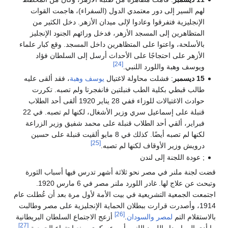
لهم السير إلى دور معتمدي الدول (السفراء)، هاجمت القوات
الإنجليزية فتفرقوا وعادوا لإلى ميدان الأزهر. دخل الكثير من
المتظاهرين إلى المسجد الأزهر، فدخل ورائهم الجنود الإنجليز
بالأسلحة، واعتوا على المتظاهرين داخل المسجد. وقع كبار علماء
الأزهر على احتجاجًا على الأحداث أرسل إلى السلطان فؤاد
[24]
ويوسف وهبة واللورد اللنبي.
15 ديسمبر
: فشلت محاولة لاغتيال
يوسف وهبة
، فقد ألقى عليه
طالب قبطي بكلية الطب فنبلتين فانفجرتا ولم تصبه. تكررت
حوادث الاغتيالات للوزاء ففي 28 يناير 1920 ألقى أحد الطلاب
قنبلة على إسماعيل سري وزير الأشغال، لكنها لم تصبه. في 22
فبراير، ألقي أحد الطلاب قنبلة على محمد شفيق وزير الزراعة
لكنها لم تصبه أيضًا. كذلك في 8 مايو ألقيت قنبلة على حسين
[25]
درويش وزير الأوقاف لكنها لم تصبه.
; عودة اللجنة إلى لندن
قضت لجنة ملنر في مصر نحو ثلاثة أشهر تدرس فيها أسباب الثورة
وتبحث عن علاج لها. غادر اللورد ملنر مصر في 6 مارس 1920.
اجتمعت الجمعية التشريعية في بيت الأمة لأول مرة بعد أن عُطلت عام
1914، وأصدرت قرارت ببطلان الحماية الإنجليزية على مصر وطالبت
[26]
بالاستقلام التم
لمصر
والسودان
.
أزعج الاجتماع السلطان البريطانية
[27]