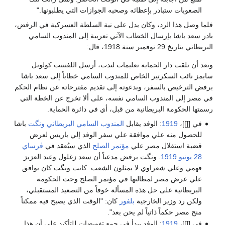
الصعوبات ستبادر بإعظائه وصحبه الجوازات التي يطلبونها."
فلما وصل هذا الرد، وكان يدل على نية السلطة العسركية في الرفض،
بادر سعد باشا بإرسال الخطاب الآتي تعريبة إلى المندوب السامي
البريطاني بتاريخ 29 نوفمبر سنة 1918، قال:
وبعد أن تلقت دار الحماية تعليمات لندت، أرسل اللفتننت كولونل
سايمز نائب السكرتير الخاص للمندوب السامي خطاباً إلى سعد باشا
برفض الترخيص بالسفر، وبدعوته إلى تقديم مقترحاته عن نظام الحكم
في مصر إلى المندوب السامي نفسه، على ألا تخرج عن الخطة التي
رسمتها الحكومة البريطانية من قبل، أي في دائرة الحماية.
في [[]]،
1919
: الوفد يقابل
المندوب السامي البريطاني
ونگت
باشا
للحصول منه علي موافقة علي سفر الوفد إلي باريس لعرض
قضية استقلال مصر علي
مؤتمر الصلح
الذي سيُعقد في
ڤرساي
28 يونيو
1919
. ونگت يرفض مدعياً أن سعد زغلول وعبد العزيز
فهمي وعلي شعراوي لا يمثلون الشعب. كانت ونگت كان يوافق
علي عرض مصر لمطالبها في مؤتمر الصلح وحث الحكومة
البريطانية على حل هذه المسألة خوفاً من التصعيد المستقبلي،
ولكن رد وزير الخارجية
بلفور
كان: "الوقت الذي يصبح فيه ممكناً
منح مصر حكماً ذاتياً لم يحن بعد".
في [[]]،
1919
: الوفد يبدأ في جمع تفويضات للتأكيد على أن هذا