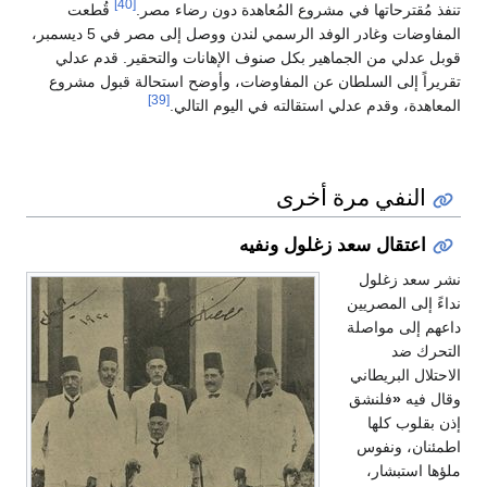
[40]
تنفذ مُقترحاتها في مشروع المُعاهدة دون رضاء مصر.
قُطعت
المفاوضات وغادر الوفد الرسمي لندن ووصل إلى مصر في 5 ديسمبر،
قوبل عدلي من الجماهير بكل صنوف الإهانات والتحقير. قدم عدلي
تقريراً إلى السلطان عن المفاوضات، وأوضح استحالة قبول مشروع
[39]
المعاهدة، وقدم عدلي استقالته في اليوم التالي.
النفي مرة أخرى
اعتقال سعد زغلول ونفيه
نشر سعد زغلول
نداءً إلى المصريين
داعهم إلى مواصلة
التحرك ضد
الاحتلال البريطاني
وقال فيه
«
فلنشق
إذن بقلوب كلها
اطمئنان، ونفوس
ملؤها استبشار،