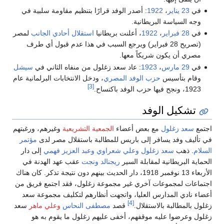
في
23 يناير
،
1922
: أصدر الوفد قرارًا بتنظيم مقاومة سلبية في
وجه السياسة البريطانية.
في
28 فبراير
،
1922
، أعلنت بريطانيا
استقلال أحادي الجانب
لمصر
(تصريح 28 فبراير) ويرجع السبب في هذا عدم قبول أي طرف
مصري أن يكون شريكاً معها.
في
29 مارس
،
1923
: عاد سعد زغلول من منفاه الثاني في
سيشل
وقام بتأسيس
حزب الوفد المصري
، ودخل الانتخابات البرلمانية عام
[3]
1923، ونجح فيها حزب الوفد باكتساح.
تشكيل الوفد
اجتمع
سعد زغلول
مع بعض أعضاء
الجمعية التشريعية
وغيرهم، ورغبتهم
في تأليف وفد يسافر إلى باريس للمطالبة باستقلال مصر لدى
مؤتمر
السلام
. ذهب
سعد زغلول
وعلي شعراوي
وعبد العزيز فهمي
إلى دار
الحماية البريطانية لمقابلة السير
ريجنالد ونجت
عقب عهد الهدنة في
الأربعاء 13 نوفمبر 1918، دار الحديث بينهم دون نتيجة تذكر. كان هناك
اجتماعات لمجموعات آخري غير مجموعة زغلول، فقد اجتمع فريق من
أعضاء نادي المدارس العليا، واتجهت أنظارهم لتكليف مجموعة سعد
[4]
زغلول بالمطالبة بالاستقلال.
قصد
مصطفى النحاس
وعلي ماهر
سعد
زغلول وعرضوا عليه موقفهم، أخفى عليهم زغلول ما يقوم به هو