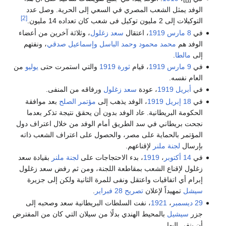
الوفد يمثل الشعب المصري في السعي إلى الحرية. وصل عدد
[2]
التوكيلات إلى 2 مليون توكيل فى شعب كان تعداده 14 مليون.
في
8 مارس
1919
، اعتقال
سعد زغلول
، وثلاثة آخرين من أعضاء
الوفد هم
محمد محمود
وحمد الباسل
وإسماعيل صدقي
، ونفتهم
إلى
مالطا
.
في
9 مارس
1919
، قيام
ثورة 1919
والتي استمرت حتى
يوليو
من
العام نفسه.
في
أبريل
1919
، عودة
سعد زغلول
ورفاقه من المنفى.
في
18 إبريل
1919
، الوفد يذهب إلى
مؤتمر الصلح
بعد موافقة
الحكومة البريطانية. عاد الوفد بدون أن يحقق نتيجة تذكر بعدما
نجحت بريطاني في سد الطريق أمام الوفد من خلال اعتراف دول
المؤتمر بالحماية على مصر، والحصول على اعتراف الشعب ذاته
بإرسال
لجنة ملنر
لإقناعهم.
في
14 أكتوبر
،
1919
، بدء الاحتجاجات على
لجنة ملنر
بقيادة سعد
زغلول لإقناع الشعب بمقاطعة اللجنة، ومن ثم رفض سعد زغلول
إبرام أي اتفاقيات واعتقل ونفى للمرة الثانية ولكن إلى جزيرة
سيشل
تمهيداً لإعلان
تصريح 28 فبراير
.
29 ديسمبر
،
1921
، نفت السلطات البريطانية سعد وصحبه إلى
جزر
سيشيل
بالمحيط الهندي بدلًا من سيلان التي كان من المفترض
أن ينفى إليها.