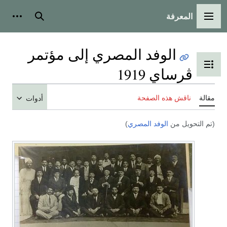
المعرفة
القائمة الرئيسية
بحث
أدوات
الوفد المصري إلى مؤتمر
تبديل عرض جدول المحتويات
ڤرساي 1919
مقالة
ناقش هذه الصفحة
أدوات
(تم التحويل من
الوفد المصري
)