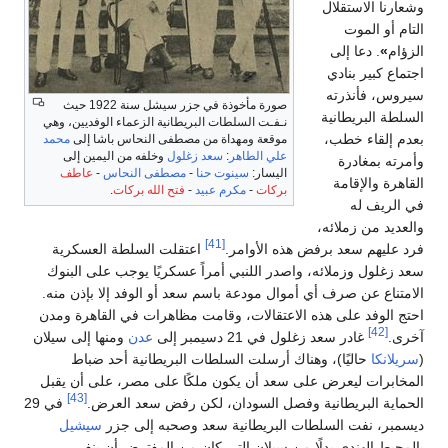
وشعارنا الاستقلال
التام أو الموت
الزؤام
»
. دعا إلى
اجتماع كبير بنادي
سيروس، فأنذرته
صورة مأخوذة في جزر سيشل سنة 1922 حيث
السلطة البريطانية
نـفـت السلطات البريطانية الزعماء الوفديين، وهي
بعدم إلقاء خطب،
موقعة ومهداة من مصطفى النحاس باشا إلى
محمد
علي الطاهر
:
سعد زغلول
وخلفه من اليمين إلى
وأمرته بمغادرة
اليسار:
سينوت حنا
-
مصطفى النحاس
-
عاطف
القاهرة والإقامة
بركات
-
مكرم عبيد
-
فتح الله بركات
.
في الريف له
والعديد من زملائه،
[41]
فرد عليهم سعد برفض هذه الأوامر.
اعتقلت السلطة العسكرية
سعد زغلول وزملائه، واصدر اللنبي أمراً عسكريًا يوجب على البنوك
الامتناع عن صرف أي أموال مودعة باسم سعد أو الوفد إلا بإذن منه.
احتج الوفد على هذه الاعتقالات، وقامت مظاهرات في القاهرة ومدن
[42]
آخرى.
غادر سعد زغلول في 21 دسيمبر إلى
عدن
ومنها إلى سيلان
(
سريلانكا
حاليًا)، وهناك أرسلت السلطات البريطانية أحد ضباط
المخابرات ليعرض على سعد أن يكون ملكًا على مصر، على أن يقبل
[43]
الحماية البريطانية وفصل السودان، لكن رفض سعد العرض.
في 29
ديسمبر، نفت السلطات البريطانية سعد وصحبه إلى جزر
سيشيل
بالمحيط الهندي بدلًا من سيلان التي كان من المفترض أن ينفى