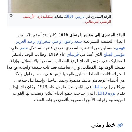
الوفد المصري في
باريس
،
1919
، ملفات
سكتلنديارد
،
الأرشيف
الوطني البريطاني
.
الوفد المصري إلى مؤتمر ڤرساي 1919
، كان وفداً يضم ثلاثة من
أعضاء الجمعية التشريعية
سعد زغلول
وعلي شعراوي
وعبد العزيز
فهمي
، ممثلين عن الشعب المصري لعرض قضية استقلال
مصر
علي
مؤتمر الصلح
الذي عُقد في
ڤرساي
عام 1919. وطالب الوفد بالسفر
للمشاركة في مؤتمر الصلح لرفع المطالب المصرية بالاستقلال. وإزاء
تمسك الوفد بهذا المطلب، وإزاء تعاطف قطاعات شعبية واسعة مع هذا
التحرك، قامت السلطات البريطانية بالقبض على سعد زعلول وثلاثة
من أعضاء الوفد هم محمد محمود وحمد الباسل وإسماعيل صدقي،
ورحّلتهم إلى
مالطة
في الثامن من مارس عام 1919. وكان ذلك إيذانا
بقيام
ثورة 1919
، التي اجتاحت جميع انحاء البلاد، وتصدت لها القوات
البريطانية وقوات الأمن المصرية بأقصى درجات العنف.
خط زمني