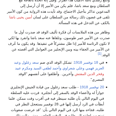
السلطان ومع سعد باشا، فلم يكن من الأمير إلا أن أرسل إلى
المدعوين تذاكر بتأجيل الاجتماع، وقد تأيدت هذه الرواية من كون الأمير
تلقى في غضون ذلك رسالة من السلطان على لسان
أمين يحيى باشا
بالكف عن التدخل في هذه المسألة.
وظاهر من هذه الملابسات أن فكرة تأليف الوفد قد صدرت أول ما
صدرت عن الأمير عمر طوسون، وتلقاها عنه سعد باشا وانفرد بها لكي
لا تكون الرئاسة للأمير إذا ظل مشترِكاً في تنفيذها. وقد يكون ما عُرف
عن الأمير من الجفاء بينه وبين الإنجليز من العوامل التي أقصته عن
[1]
الوفد.
في
18 نوفمبر
1918
: تشكل الوفد الذي ضم
سعد زغلول
وعبد
العزيز فهمي
وعلي شعراوي
وأحمد لطفي السيد
ومكرم عبيد
وفخر الدين المفتش
وآخرين.. وأطلقوا على أنفسهم "الوفد
المصري".
20 نوفمبر
1918
- طلب سعد زغلول من قيادة الجيش الإنجليزي
جوازاً له ولأعضاء الوفد بالسفر إلى أنجلترة. فردت عليه السلطة
في اليوم التالي بأن ظلبه سينظر فيه في أقرب وقت ممكن. فلما
أبطأت في الرد أرسل إليها في 28 نوفمبر يستعجل النظر في
طلبه، فجاءه منها الرد في اليوم التالي بأن: "قد عرضت صعوبات
تمنع من اجابته إلى طلبه في الوقت الحاضر. ومتى زالت تلك