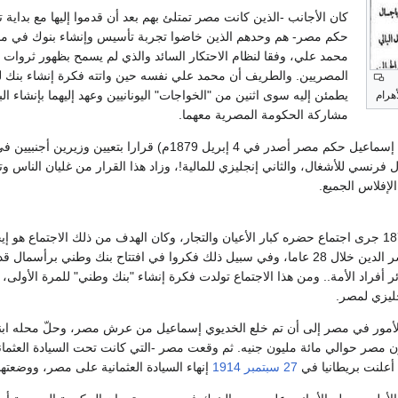
كان الأجانب -الذين كانت مصر تمتلئ بهم بعد أن قدموا إليها مع بداية
حكم مصر- هم وحدهم الذين خاضوا تجربة تأسيس وإنشاء بنوك في م
محمد علي، وفقا لنظام الاحتكار السائد والذي لم يسمح بظهور ثروات ك
المصريين. والطريف أن محمد علي نفسه حين واتته فكرة إنشاء بنك ل
يطمئن إليه سوى اثنين من "الخواجات" اليونانيين وعهد إليهما بإنشاء 
مشاركة الحكومة المصرية معهما.
وبعد أن تولى الخديوي إسماعيل حكم مصر أصدر في 4 إبريل 1879م) قرارا بتعيي
ول فرنسي للأشغال، والثاني إنجليزي للمالية!، وزاد هذا القرار من غليان الناس 
الإفلاس الجميع.
وفي يوم 14 إبريل 1879 جرى اجتماع حضره كبار الأعيان والتجار، وكان الهدف من ذلك الاجتماع هو 
ر أفراد الأمة.. ومن هذا الاجتماع تولدت فكرة إنشاء "بنك وطني" للمرة الأولى،
جليزي لمصر.
أمور في مصر إلى أن تم خلع الخديوي إسماعيل من عرش مصر، وحلّ محله اب
صر حوالي مائة مليون جنيه. ثم وقعت مصر -التي كانت تحت السيادة العثمانية- تحت الا
أعلنت بريطانيا في
27 سبتمبر
1914
إنهاء السيادة العثمانية على مصر، ووضعتها 