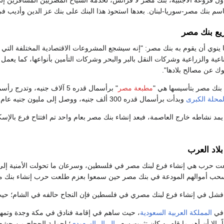
سم بنك مصر-سوريا-لبنان. بعدها استحوذ هذا البنك على بنك عز الدين وأديب ف
يع بنك مصر
وي أن يقوم به بنك مصر: "إنه سيشجع المشروعات الاقتصادية المختلفة التي تعو
صناعية والزراعية وشركات النقل بالبر والبحر وشركات التأمين بأنواعها، كما ي
نوك عن مصالح بلادها".
بنك مصر بتأسيسها هي "
مطبعة مصر
" برأسمال قدره 5 آلاف جنيه، وتدرج رأسمالها إلى أن أصبح 50 ألف جنيه، ثم شركة "
لمحلة الكبرى
وبدأت برأسمال قدره 300 ألف جنيه، ووصل إلى مليون جنيه عام 1936.
لاد العرب
 حرب هي إنشاء فرع لبنك مصر في فلسطين، وسرعان ما تحولت الأمنية إلى مش
بسحب أموالهم المودعة في بنك مصر حين سمعوا بعزم طلعت حرب إنشاء بنك
ل في إنشاء فرع لبنك مصري في فلسطين فإن النجاح حالفه في الشام؛ حيث أنش
 في
المملكة العربية السعودية
، حيث ساهم في إقامة فنادق في مكة وجدة وتمه
ً، إلا أن أهم ما قام به كان تثبيت سعر
الريال السعودي
؛ لحماية الحجاج من جشع