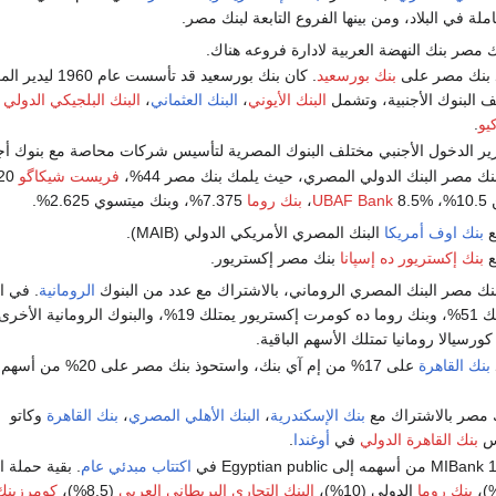
ملة في البلاد، ومن بينها الفروع التابعة لبنك مصر.
 مصر بنك النهضة العربية لادارة فروعه هناك.
بنك بورسعيد
. كان بنك بورسعيد قد تأسست عا
 البنوك الأجنبية، وتشمل
البنك الأيوني
،
البنك العثماني
،
البنك البلجيكي الدولي
يو
.
فريست شيكاگو
،
8.5%،
UBAF Bank
بنك روما
7.375%، وبنك ميتسوي 2.625%.
ع
بنك اوف أمريكا
البنك المصري الأمريكي الدولي (MAIB).
ع
بنك إكستريور ده إسپانا
بنك مصر إكستريور.
الرومانية
. في ال
كان بنك مصر يمتلك 51%، وبنك روما ده كومرت إكستريور يمتلك 19%، والبنوك الرومان
كورسيالا رومانيا تمتلك الأسهم الباقية.
بنك القاهرة
على 17% من إم آي بنك، واستحوذ بنك مصر على 20% من أسهم
بنك الإسكندرية
،
البنك الأهلي المصري
،
بنك القاهرة
وكاتو
يس
بنك القاهرة الدولي
في
أوغندا
.
اكتتاب مبدئي عام
. بقية حملة ا
بنك روما
الدولي (10%)،
البنك التجاري البريطاني العربي
(8.5%)،
كومرزبنك