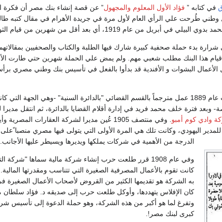
ق
في كتابه ”
فؤاد الأول المعلوم والمجهول
” عن قصة إنشاء بنك مصر أن فكرة ا
طني طُرحت علي الرأي العام لأول مرة في جريدة الأهرام في مقال كتبه طا
 أبريل من عام 1919، أي بعد أقل من شهرين من قيام الثورة.
 شرارة بدء حملة صحفية كبيرة شارك فيها الطلبة والكتاب والصحفيين بمقالاتهم
قيام هذا البنك مطلب شعبي مهم. ولم يمض علي الحملة شهرين حتي طارت الأخ
لأعمال البشوات و الأفندية قد بدأوا بالفعل في تأسيس بنك وطني مصري برأ
بعد تخرج طلعت حرب عام 1889 عمل مترجماً بالقسم القضائي "بالدائرة السنية" -وهي الجهة التي 
صة- وبعد فترة خلف محمد فريد في إدارة أقلام القضايا بالدائرة، ثم انتقل مديرا 
ة وادي كوم أمبو
. وفي منتصف 1905 عُين مديرا لشركة العقارات المصرية وأيضا
لمدير اليهودي، وكانت تلك هي المرة الأولى التي يتولى فيها مصري منصبا ًعلى 
الدرجة من الأهمية في شركات يملكها ويديرها ويسيطر عليها الأجانب.
وفي عام 1908 قرر طلعت حرب إنشاء شركة مالية سماها "شركة ال
كانت تقوم بالأعمال المصرفية الصغيرة التي تتناسب ومقدرتها المالية.
به الشركة هو تقديمها الكثير من القروض لأصحاب الأعمال الصغيرة في
كان الإفلاس يتهددها، وأوكل طلعت حرب إلى صديقه د. فؤاد سلطان مه
وتفرغ لما هو أكبر من هذه الشركة، وهو حملة الدعوة إلى تأسيس ش
كبرى لبنك مصر!.