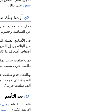
سعود
على ذلك.
أزمة بنك م
دخل طلعت حرب من خلال
عن السياسة وخصوماته
في الأسابيع القليلة 
من البنك، بل إن الغر
أضعاف أضعاف ما كان 
ذهب طلعت حرب لمقابل
طلعت حرب بسبب من
وبالفعل قدم طلعت حرب
الوحيدة التي خرجت من
ألف طلعت حرب".
بعد التأميم
عام 1960 قام
جمال عب
الأربعة الكبرى -
البنك