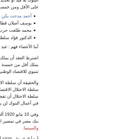
على الأقل ومن خمسة ع
أحمد مدحت يكن
ب
يوسف أصلان قطاوى
محمد طلعت حرب بك
الدكتور فؤاد سلطا
أما الأعضاء فهم : عب
اشترط العقد أن يملك 
يملك أقل من خمسة أس
تنموي للاقتصاد الوطني
والحقيقة أن سلطة الاح
سلطة الاحتلال الاقتص
سلطة الاحتلال أن تفج
في أعمال البنوك لن يس
وفي 10 مايو 1920 ألقي طلعت حرب خطبة عصماء في
بنك مصر في تمصير الا
والسينما
.
أن