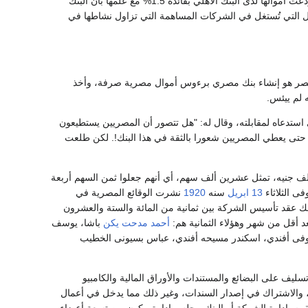
وحتى الحرب العالمية الأولى سيطر الأجانب على جميع البنوك في مصر، حتى إن الحكومة المصرية أودعت أموالها لدى البنك الأهلي بفائدة 1.5% مع علمها بأن البنك
سمال الأجنبي في عام 1914 حوالي 91% من مجموعة الأموال التي تُستغل في الشركات المساهمة التي تزاول نشاطها في
مصر هو إنشاء بنك مصري برءوس أموال مصرية صرفة، وأخذ
 لم ييئس.
تدعاه لمقابلته، وقال له: "هل تتصور أن المصريين يستطيعون
ه حتى يعطي المصريين شعورا بالثقة في هذا البنك!. لكن طلعت
 ألف جنيه، تمثل عشرين ألف سهم، أي أنهم جعلوا ثمن السهم أربعة
ى الثلاثاء
13 ابريل
سنه
1920
نشرت الوقائع المصرية في
عقد تأسيس الشركة بين ثمانية من المائة والستة والعشرون
أحمد مدحت يكن
باشا، يوسف
يوفى أفندي، اسكندر مسيحه أفندي، عباس بسيونى الخطيب
ليف على البضائع والمستندات والأوراق المالية والكامبيو
لية، والاشتراك في إصدار السندات، وغير ذلك مما يدخل في أعمال
 يقوم بإدارة الشركة أو البنك مجلس إدارة مكون من تسعة أعضاء