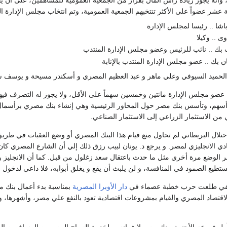
شر عضواً على الأكثر تنتخبهم الجمعية العمومية، وتم انتخاب مجلس الإدارة 
اشا .. رئيسا لمجلس الإدارة
 .. وكيلا
 .. نائب للرئيس وعضو مجلس الإدارة المنتدب
ن بك .. عضو مجلس الإدارة المنتدب بالإنابة
د الحميد السيوفي وعلي ماهر و عبد العظيم المصري و أسكندر مسيحة و يوسف
عضو مجلس الإدارة مائتين وخمسين سهماً على الأقل، ولا يجوز له التصرف فيها
هم، وتأسس بنك مصر حول المحاور الرئيسية وهي إنشاء بنك مصري برأسمال 
 من الاستثمار الزراعي إلى الاستثمار الصناعي.
تلال البريطاني لم تحاول منع قيام هذا البنك المصري أو وضع العقبات في طريق 
ادي الانجليزي لمصر. و يرجع د. يونان لبيب رزق ذلك إلي أن الشارع المصري ك
ر الوضع مرة أخري مثل ما حدث باعتقال سعد زغلول من قبل. كما أن الانجليز ر
تطيع الصمود في المنافسة، و لن يلبث أن يقع و يغلق أبوابه، فلا داعي لدخول م
دار الأوبرا المصرية
بمناسبة بدء أعمال بنك م
قتصاد المصري والقيام بمشروعات اقتصادية تعود بالنفع علي مصر، وأشهرها، ور
شأ البنك عام 1926 أول فروعه الأجنبية، بنك مصر لا فرانس، لخدمة السياح المصريين ال