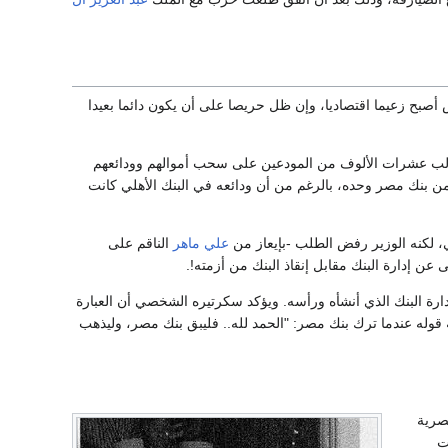
بح زعيما اقتصاديا، وإن ظل حريصا على أن يكون دائما بعيدا
لب عشرات الألوف من المودعين على سحب أموالهم وودائعهم
ن بنك مصر وحده، بالرغم من أن ودائعه في البنك الأهلي كانت
 لكنه الوزير رفض الطلب -بإيعاز من
علي ماهر
الناقم على
ن إدارة البنك مقابل إنقاذ البنك من أزمته!.
ارة البنك الذي أنشأه ورأسه. ويؤكد سكرتيره الشخصي أن العبارة
قوله عندما ترك بنك مصر: "الحمد لله.. فليبق بنك مصر، وليذهب
مصرية
ت