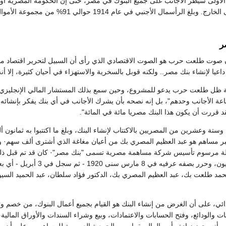
يرسل هذه الأموال إلى الخارج. وبلغ الرأ
ر
 صوت طلعت حرب هو الصوت الاقتصادي الذي رأى أن السبيل لتحرير اقتصاد 
عيا لإنشاء بنك مصر.. ولكنه قوبل بالسخرية والاستهزاء في أحيان كثيرة، إلا أنه
 ظل طلعت حرب يدعو للمشروع، وحين سمع بذلك المستشار المالي الإنجليزي اس
 صناعة الأجانب وحدهم"، بل إنه نصحه بأن يشرك الأجانب في أي بنك يفكر بإنشائ
د قررت أن يكون هذا البنك مصريا مائة في المائة".
ستة وعشرين من المصريين بالاكتتاب لإنشاء البنك، وبلغ ما اكتتبوا به ثمانون
ر مساهم هو عبد العظيم المصري بك من أعيان مغاغة الذي أشترى ألف سهم· وف
ولة مرسوم تأسيس شركة مساهمة مصرية تسمى "بنك مصر"· كان قد تم قبل ذلك 
 1920 - ثم سجل في 3 أبريل - أي بعد أقل من شهر وهؤلاء الثمانية هم:
حمد طلعت بك، عبد العظيم المصري بك، الدكتور فؤاد سلطان، عبد الحميد الس
ئي، على أن الغرض من إنشاء البنك هو القيام بجميع أعمال البنوك، من خصم وتس
نات والودائع، وفتح الحسابات والاعتمادات، وبيع وشراء السندات والأوراق الما
يد، وأنه يجوز زيادة رأس المال بقرار من الجمعية العمومية للمساهمين، على أن