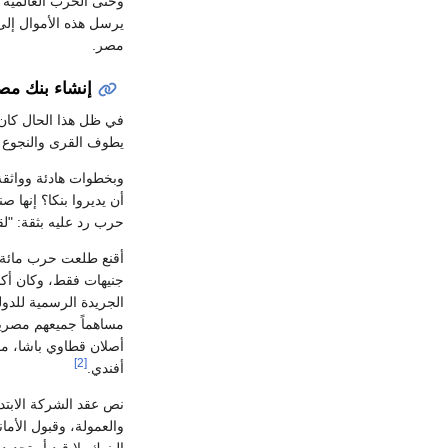
مصر.
إنشاء بنك مص
في ظل هذا الحال كان
يطوف القرى والنجوع دا
وبخطوات هادئة وواثقة
أن يديروا بنكا؟ إنها
حرب رد عليه بثقة: "لق
أقنع طلعت حرب مائة و
جنيهات فقط، وكان أكب
الجريدة الرسمية للد
مساهماً جميعهم مصريون، وحرر بصفه عرفيه في 8 مارس سنى
أصلان قطاوي باشا، م
[2]
أفندي.
نص عقد الشركة الابتدا
والعمولة، وقبول الأما
البنوك بلا قيد أو تحد