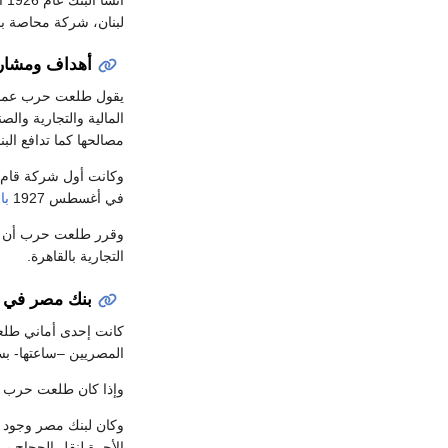
لبنان، شركة محاصة با
أهداف ومشار
يقول طلعت حرب عما ين
المالية والتجارية وال
مصالحها كما تدافع الب
وكانت أول شركة قام 
في أغسطس 1927
با
التجارية بالقاهرة.
بنك مصر في ب
كانت إحدى أماني طلعت
المصريين –ساعتها- 
وإذا كان طلعت حرب فش
وكان لبنك مصر وجود
الأجرة لنقل الحجاج برا