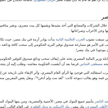
صر
 الشركات والمصانع التي أخذ يشيدها ويقيمها كل بيت مصري، وبغير منافس أص
ا وعن الأحزاب وصراعاتها.
التي سبقت نشوب
الحرب العالمية الثانية
بدأت بوادر أزمة في بنك مصر، حيث تكا
يب في الأمر هو مسارعة صندوق توفير البريد الحكومي إلى سحب كافة ودائعه م
موجودا في بنك مصر!.
ة وزير المالية المصري يحثه على إيقاف سحب ودائع صندوق التوفير الحكومي،
حه
مصطفى النحاس
قرضا بعد أن أنقصت الحكومة معاشه- وطلب إليه أن يتنحى ع
 استقالته التي فوجئ بها الرأي العام المصري، وآثر الإبقاء على تاريخه عن إد
 فمه وهو يغالب دموعه كانت: "لقد مت ولم أدفن!!"، ونقل بعض المقربين منه 
د الناصر
بتأميم جميع البنوك في مصر، الأجنبية والمصرية، ومن بينها البنوك ال
 الأهلي المصري
، بنك مصر،
بنك الإسكندرية
وبنك القاهرة
. في العام التالي، أمم