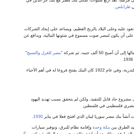
ي
طرابلس
.
د عليه وعلى البلاد بالربح العظيم، ويساعد على إيجاد الشركات
عمل على أن يكون لمصر صوت مسموع في شئونها المالية، ويدافع عن
مصر للغزل والنسيج
"
وقرر طلعت حرب أن يمد نشاطه خارج العاصمة، فبعد إنشاء بنك مصر بعام واحد تم افتتاح فرع بالإسكندرية، وفي عام 1922 كان البنك يفتتح فروعا له في أهم الأحياء
روع جاد قابل للتنفيذ، ولكن لم يتحقق بسبب تهديد اليهود
 مصري فلسطيني في فلسطين.
أ بنك مصر سوريا لبنان الذي افتتح فعلا في يناير
1930
.
يد الطرق بين
مكة
وجدة
وإقامة نظام للبرق، وتوفير سيارات
 الصيارفة، وذلك بعد أن اتفق طلعت حرب مع الملك
عبد العزيز آل