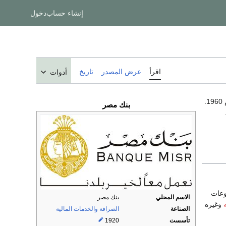
إنشاء حساب
دخول
اقرأ
عرض المصدر
تاريخ
أدوات
عام 1920. أممته الحكومة المصرية عام 1960.
بنك مصر
وعات
الاسم المحلي
بنك مصر
وغيره
الصناعة
الصرافة
والخدمات المالية
تأسست
1920