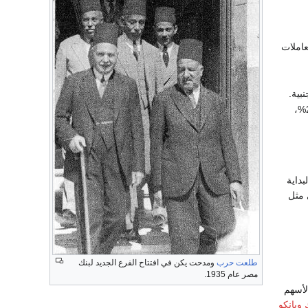
م 1960 ليدير المعاملات
20%،
بداية
ية الأخرى مثل
طلعت حرب
ومدحت يكن في افتتاح الفرع الجديد لبنك
مصر عام 1935.
لأسهم
وبانكو