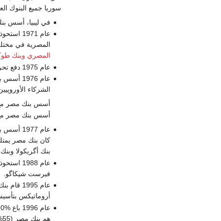
سوريا جميع البنوك العا
في ليبيا، أسس بنك
عام 1971 استحوذ بنك مصر على
المصرية في مختلف
المصري
وبنك طوك
عام 1975 دفع تحرير الدخول الأجنبي مختلف البنوك المصرية لتأسيس شركات محاصة مع بنوك أجنبية.
عام 1976 أسس بنك مصر البنك الدولي المصري، حيث يلمك بنك مصر 44%،
الشركاء الأوروپيين 10.5%
أسس بنك مصر م
أسس بنك مصر م
عام 1977 أسس بنك مصر البنك المصري الروماني، بالاشتراك مع عدد من البنوك
بنك أگريكولا وبنك 
عام 1988 استحوذ
فيرست شيكاگو.
عام 1995 قام بنك مصر بالاشتراك مع
أروماتيكس بتأس
عام 1996 باع MIBank 10% من أسهمه إلى Egyptian public في
هم بنك مصر (55%)،