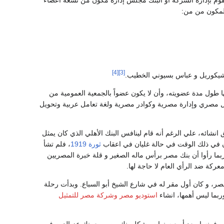
المكون من من:
[4]
[3]
 شيكوريل و عباس بسيوني الخطيب.
 طول مدة عضويته، وأن لا يكون عضواً بالجمعية العمومية من
مصري وإدارة مصرية وكوادر مصرية ولغة تعامل عربية وتحويل
انشائه، علي الرغم أنه قام لينافس البنك الأهلي الذي كان يمثل
ان في ذلك الوقت في حالة غليان في اعقاب
ثورة 1919
، فلم تشأ
بما رأوا أن بنك مصر برأس ماله الصغير و قلة خبرة المصريين
عركة ضد الرأي العام لا حاجة لها.
صر، و كان أول مقر له في شارع الشيخ أبو السباع. وبدأت رحلة
بما ليس أهمها، انشاء
استوديو مصر
وشركة مصر للتمثيل
مسافرين إلى فرنسا. بعد أربع سنوات، شكل بنك مصر مع بنك عز الدين في