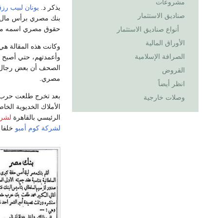
مشروعات
يذكر د.
يونان لبيب رز
صناديق الاستثمار
بنك مصري برأس مال و
حقوق مصري اسمه محمد بدوي البيلي في
أنواع صناديق الاستثمار
الأوراق المالية
وكانت هذه المقالة هي
الصرافة الإسلامية
وأعمدتهم، حتي أصبح 
الصحف أن بعض رجال ا
القروض
مصري.
انظر أيضاً
وصلات خارجية
الأملاك الخديوية الخا
الرئيسي بالقاهرة
لشرك
لشركة كوم أمبو
خلفا ل