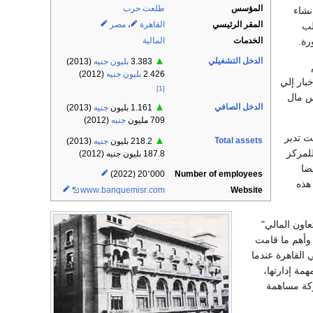
المؤسس
طلعت حرب
نشاء
المقر الرئيسي
القاهرة
،
مصر
لب
الخدمات
المالية
▲
الدخل التشغيلي
3.383
بليون
جنيه
(2013)
2.426
بليون
جنيه
(2012)
بار إلي
[1]
س مال
▲
الدخل الصافي
1.161 بليون
جنيه
(2013)
709 مليون
جنيه
(2012)
كانت تدير
▲
Total assets
218.2 بليون
جنيه
(2013)
للمركز
187.8 بليون جنيه (2012)
Number of employees
20٬000 (2022)
هذه
www
.banquemisr
.com
Website
تعاون المالي"
 وأهم ما قامت
 القاهرة عندما
مة إدارتها،
ركة مساهمة