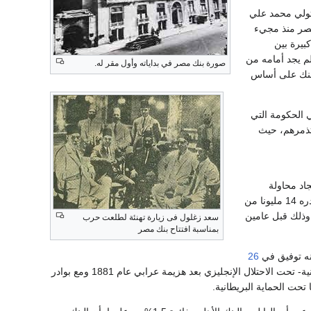
 تولي محمد علي
صر منذ مجيء
بيرة بين
م يجد أمامه من
صورة بنك مصر في بداياته وأول مقر له.
البنك على أساس
ن وزيرين أجنبيين في الحكومة التي
وتذمرهم، حيث
إيجاد محاولة
لتخليص الوطن من أسر الدين خلال 28 عاما، وفي سبيل ذلك فكروا في افتتاح بنك وطني برأسمال قدره 14 مليونا من
 وذلك قبل عامين
سعد زغلول فى زيارة تهنئة لطلعت حرب
بمناسبة افتتاح بنك مصر
نه توفيق في
26
حتلال الإنجليزي بعد هزيمة عرابي عام 1881 ومع بوادر
تحت الحماية البريطانية.