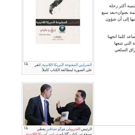
نمية أكثر رحلة
ة بعنوان«بعد سبع
به، وتوصل فيها إلى أن شؤون
اعد كلما اتجهنا
التي تتبعها
راق السلعي
الشرايين المفتوحة لأمريكا اللاتينية
. انقر
على الصورة لمطالعة الكتاب كاملاً.
الرئيس
الڤنزويلي
هوگو تشاڤيز
يعطي
نسخة من كتاب گاليانو
شرايين أمريكا اللاتينية