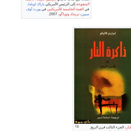
المتفوحة
إلى الرئيس الأمريكي
باراك اوباما
،
في
القمة الخامسة للأمريكتين
في
پورت أوف
سپين
،
ترينداد وتوباگو
، 2007.
نار
، الجزء الثالث
قرن الريح
.