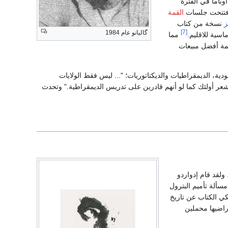
وباما في الفترة
القمة
ز
نسخة من كتاب
[7]
گاليانو عام 1984
ماسية للاقليم.
مما
رية والعبودية، الديمقراطيات والديكتاتوريات؛ "... ليس فقط الولايات
 وشعر أولئك كما لو أنهم قادرين على تدريس الديمقراطية." وتحدث
 ولقد قام إدواردو
يها إلى مسألة تأميم البترول
ر النيل بالإسكندرية. يحكي الكتاب عن تاريخ
راضيها محملين