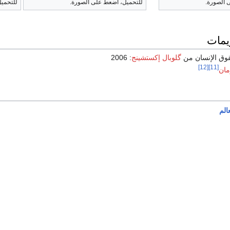
 الصورة.
للتحميل، اضعط على الصورة.
للتحمي
يمات
حقوق الإنسان من
گلوبال إكستشينج
: 2006
[12]
[11]
مان
الم