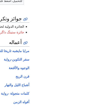
للتحميل، اضعط على
جوائز وتكر
الجائزة الدولية ل
جائزة ستينگ داگر
أعماله
مرايا مايشبه تاريخا للع
سفر التكوبن-رواية
الوجوه والأقنعة
قرن الريح
أشباح الليل والنهار
كلمات متجولة -رواية
أفواه الزمن