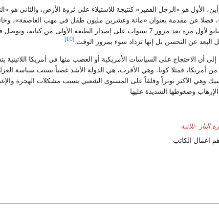
ن، الأول هو «الرجل الفقير» كنتيجة للاستيلاء على ثروة الأرض، والثاني هو «الت
»، فضلا عن مقدمة بعنوان «مائة وعشرين مليون طفل في مهب العاصفة»، وخاتم
سنوات» التي كتبها غاليانو لأول مرة بعد مرور 7 سنوات على إصدار الطبعة الأولى من كتا
[10]
 كل البعد عن التحسن بل إنها تزداد سوء بمرور الوقت.
اه إلى أن الاحتجاج على السياسات الأمريكية أو الغضب منها في أمريكا اللاتينية يتص
 من أمريكا، فمثلا كوبا، وهي الأقرب، هي الدولة الأشد غضباً بسبب سياسة العزلة 
ك وهي الأكثر توتراً وقلقاً على المستوى الشعبي بسبب مشكلات الهجرة والإغ
إرهاب وضغوطها الشديدة عليها
ة النار -ثلاثية
هم اعمال الكاتب