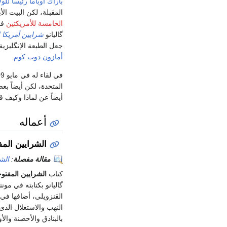
باراك اوباما
رئيساً للو
المقبلة، لكن البيت الأ
الخامسة للأمريكتين
ف
گاليانو
شرايين أمريكا ال
جعل الطبعة الإنگليزية من الك
أمازون دوت كوم
.
المتحدة، لكن أيضاً بع
أيضاً عن لماذا وكيف قا
أعماله
الشرايين المفت
مقالة مفصلة
:
الشر
كتاب
الشرايين المفتوحة
النهب والاستغلال الذى
بالبنادق والأحصنة وال