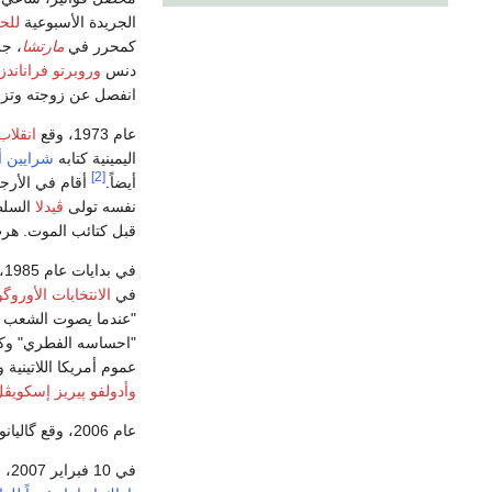
الجريدة الأسبوعية
للح
كمحرر في
مارتشا
، جر
دنس
وروبرتو فراناندز 
انفصل عن زوجته وتزوج
عام 1973، وقع
انقلا
اليمينية كتابه
شرايين أم
[2]
أيضاً.
أقام في الأر
نفسه تولى
ڤيدلا
السلط
قبل كتائب الموت. هر
في بدايات عام 1985، عادة گاليانو إلى مونتڤيديو، حيث استقر فيها. بعد انتصار
في
الانتخابات الأوروگوية 
"عندما يصوت الشعب ضد
"احساسه الفطري" وك
عموم أمريكا اللاتينية 
وأدولفو پيريز إسكويڤ
عام 2006، وقع گاليانو عريضة لدعم استقلال
في 10 فبراير 2007، خضع گاليانو لعملية ناجمة للعلاج من