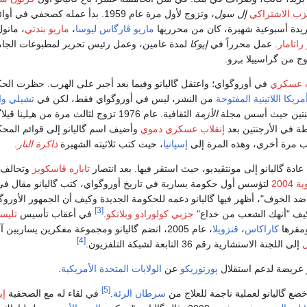
زب الاشتراكي
إل سول
، وتزوج لأول مرة عام 1959. بدأ عمله كصحفي 
يدة أسبوعية شهيرة، كان من محرريها
ماريو ڤارگاس ليوسا
،
ماريو بندتي
، مانول
راتامار
. عمل محرراً في
إپوكا
 من گراسييلا بـِرو.
ب عسكري
في أوروگواي؛ واعتقل گاليانو وفيما بعد أجبر على الهرب. حظرت الح
ريكا اللاتينية المفتوحة
من النشر، ليس في أوروگواي فقط، لكن في
تشيلي
وا
جنتين حيث أسس مجلة
الأزمة
الثقافية. عام 1976 تزوج لثالث مرة من هـِلـِن
ة في الأرجنتين بعد
إنقلاب عسكري دموي
وأضيف اسم گاليانو إلى قوائم المح
ب مرة أخرى، وهذه المرة إلى
إسپانيا
، حيث كتب ثلاثيته الشهيرة
ذاكرة النار
.
تاباره ڤاسكويز
وتحالف
2004
لتؤسس أول حكومة يسارية في تاريخ أوروگواي، كتب گاليانو مقال ف
 الخوف"، أظهر فيها گاليانو دعمه للحكومة الجديدة وكيف أن الجمهور الأورو
[3]
يف "أنهك الشعب من خداع"
حزبي كولورادو
وبلانكو
.
في أعقاب تأسيس
تليس
ومقرها
كاراكاس
،
ڤنزويلا
، عام 2005، انضم گاليانو ومجموعة مفكرين يساريين آخرين مثل
[4]
ل
إلى اللجنة الاستشارية رقم 36 التابعة لشبكة التلفزيون.
پورتوريكو
عن
الولايات المتحدة الأمريكية
.
[5]
سرطان الرئة
.
في لقاء له مع الصحفية
إي