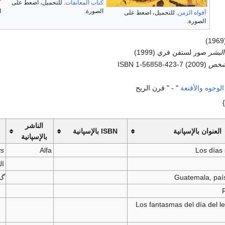
كتاب المعانقات
. للتحميل، اضعط على
ك
الصورة.
ا
أفواه الزمن
. للتحميل، اضعط على
الصورة.
(
البشر
صور لستفن فري (1999)
 شخص
(2009) ISBN 1-56858-423-7
الوجوه والأقنعة
" - " قرن الريح
}
الناشر
العنوان بالإسپانية
ISBN بالإسپانية
بالإسپانية
ys
Alfa
Los días 
ال
Guatemala, paí
گو
Los fantasmas del día del le