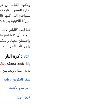
ويتكون الكتاب من جزأي
بحارة السفن الغارقة
أميركا اللاتينية بعيدة
كما لفت گاليانو الانتب
شمالا، أي كلما اقتربنا
واشنطن معها، والمكسي
وإجراءات الحرب ضد ال
ذاكرة النار
مقالة مفصلة
:
ذاكر
ثلاثة اعمال وتعد من ا
سفر التكوبن-رواية
الوجوه والأقنعة
قرن الريح