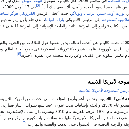
لايات المتحدة
في نوفمبر 2008، قال گاليانو، "سيكون
البيت الأبيض
منزل لباراك ا
[6]
بيض بناه العبيد السود. أحب، وأأمل، ألا ينسى ذلك أبداً."
في 17 أبريل 2009، افتتحت جلسات
ي
پورت أوف سپين
،
ترنيداد وتوباگو
، حيث أعطى الرئيس
الڤنزويلي
هوگو تشاڤي
لاتينية المفتوحة
إلى الرئيس الأمريكي
باراك اوباما
، الذي قام بأول زياراته دبلو
تاب تتراجع إلى المرتبة الثانية والطبعة الإسپانية إلى المرتبة 11 على قائمة أفضل مبيعات
في لقاء له في مايو 2009، تحدث گاليانو عن أحدث أعماله، يدور بعضها حول العلاقات بين الح
ض البلدان الأوروپية، قامت بنشر ديكتاتورياته العسكرية في جميع أنحاء العالم.
[8]
م بتغيير أسلوبه في الكتابة، وعن زيادة شعبيته في الفترة الأخيرة.
وحة لأمريكا اللاتينية
ايين المفتوحة لأمريكا اللاتينية
 لأمريكا اللاتينية
، يعد من أهم وأروع المؤلفات التى تحدثت عن أمريكا اللاتينية،
گاليانو بكتابته في مونتڤيديو عام 1970، وألحقه بإضافات تحت عنوان: "بعد سبع سنوات" أشار ف
الڤنزويلى، أضافها في برشلونة عام 1978. ترجم للعربية عام 2010 ونشرته دا
 تعرضت له قارة أمريكا اللاتينية بكاملها منذ وطئت رايات كورتيس وكولومبس أ
[9]
أوبئة والرغبة الدفينة في الحصول على الذهب والفضة والبهارات.