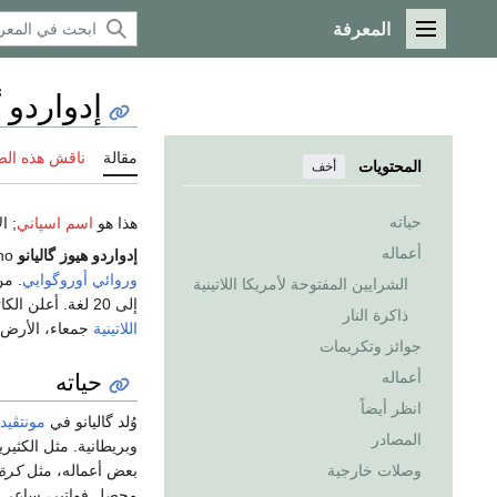
المعرفة
القائمة الرئيسية
إدواردو گ
مقالة
ناقش هذه ال
المحتويات
أخف
حياته
هذا هو
اسم اسپاني
; ا
أعماله
إدواردو هيوز گاليانو
Eduardo Hughes Galeano (و.
وروائي
أوروگوايي
. من
الشرايين المفتوحة لأمريكا اللاتينية
إلى 20 لغة. أعلن الكاتب قلقه ككاتب قائلاً: "أنا كاتب مهووس بالذكرى، ذكرى ماضي
ذاكرة النار
اللاتينية
جمعاء، الأرض 
جوائز وتكريمات
حياته
أعماله
انظر أيضاً
وُلد گاليانو في
مونتڤيدي
المصادر
وبريطانية. مثل الكثي
وصلات خارجية
بعض أعماله، مثل
كرة
محصل فواتير، ساعي ب