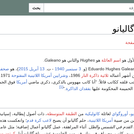
بحث
اليانو
صفحة
لأول هو
اسم العائلة
هو
Hughes
والثاني هو
Galeano
.
3 سبتمبر
1940
- ت.
13 أبريل
2015
)، هو
صحف
 أشهر أعماله
ثلاثية ذاكرة النار
1986،
وشرايين أمريكا اللاتينية المفتوحة
1
أمريكا
فوق الجم
[1]
الحميمة المحكومة عليها
بفقدان الذاكرة
."
و
،
أوروگواي
لعائلة
كاثوليكية
من
الطبقة المتوسطة
، ذات أصول إيطالية، إسپانية،
رين من صبية
أمريكا اللاتينية
، حلم گاليانو أن يصبح
لاعب كرة قدم
؛ وانعكست هذه 
 القدم في الشمس والظل
. أثناء المراهقة، عمل گاليانو أعمال إضافية؛ مثل عا
ريد، كاتب، وصراف في بنك. في سن الخامسة عشر، باع گاليانو أول
كرتون س