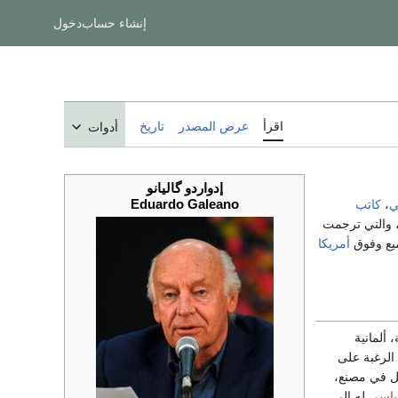
إنشاء حساب
دخول
اقرأ
عرض المصدر
تاريخ
أدوات
إدواردو گاليانو
Eduardo Galeano
ي
،
كاتب
197، والتي ترجمت
يع وفوق
أمريكا
 ألمانية
الرغبة على
مل في مصنع،
ياسي
له إلى