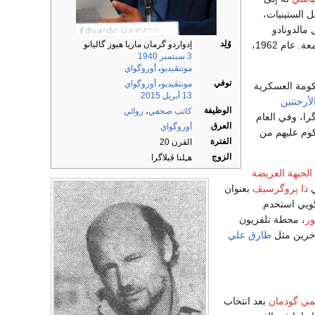
في أوائل الستينيات،
 مالدونادو
وُلِد
إدواردو گرمان ماريا هيوز گاليانو
لمدة عامين، وعمل رئيس تحرير لمطبوعات الجامعة. عام 1962،
3 سبتمبر
1940
مونتڤيديو
،
أوروگواي
توفي
مونتڤيديو
،
أوروگواي
كومة العسكرية
13 أبريل
2015
لأرجنتين
الوظيفة
كاتب
صحفي
،
روائي
ا ڤيلاگرا، وفي العام
العرق
أوروگواي
كوم عليهم من
الفترة
القرن 20
الزوج
هـِلنا ڤيلاگرا
الجبهة العريضة
ي
ذا پروگرسيڤ
بعنوان
گويي استخدم
ور
، محطة تلفزيون
طارق علي
مي گودمان
بعد انتخاب