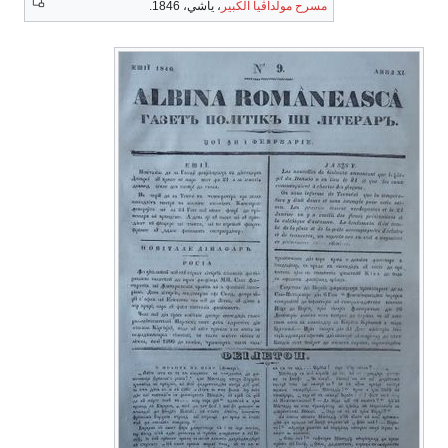
مسرح مولداڤيا الكبير
، ياشي، 1846.