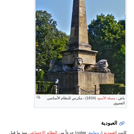
ياش ،
مسلة الأسود
(1834) ، مكرس للنظام الأساسي
العضوي
العبودية
كانت
العبودية
(
رومانية
:
robie
) جزءاً من
النظام الاجتماعي
منذ ما قبل