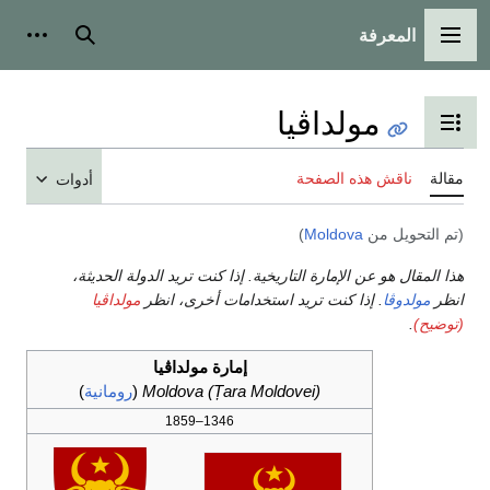
المعرفة
القائمة الرئيسية
بحث
أدوات
مولداڤيا
تبديل عرض جدول المحتويات
مقالة
ناقش هذه الصفحة
أدوات
(تم التحويل من
Moldova
)
هذا المقال هو عن الإمارة التاريخية. إذا كنت تريد الدولة الحديثة،
انظر
مولدوڤا
. إذا كنت تريد استخدامات أخرى، انظر
مولداڤيا
(توضيح)
.
إمارة مولداڤيا
Moldova (Țara Moldovei)
(
رومانية
)
1346–1859