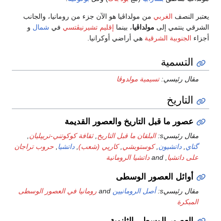
يعتبر النصف
الغربي
من مولداڤيا هو الآن جزء من رومانيا، والجانب
الشرقي ينتمي إلى
مولداڤيا
، بينما
إقليم تشيرنيڤتسي
في
شمال
و
أجزاء
الجنوبية الشرقية
هي أراضي أوكرانيا.
التسمية
مقال رئيسي:
تسيمية مولدوڤا
التاريخ
عصور ما قبل التاريخ والعصور القديمة
مقال رئيسيs:
البلقان ما قبل التاريخ
,
ثقافة كوكوتني-تريپليان
,
گتاي
,
داتشيون
,
كوستوبشي
,
كارپي (شعب)
,
داتشيا
,
حروب تراجان
على داتشيا
, and
داتشيا الرومانية
أوائل العصور الوسطى
مقال رئيسيs:
أصل الرومانيين
and
رومانيا في العصور الوسطى
المبكرة
العصور الوسطى الثانوية