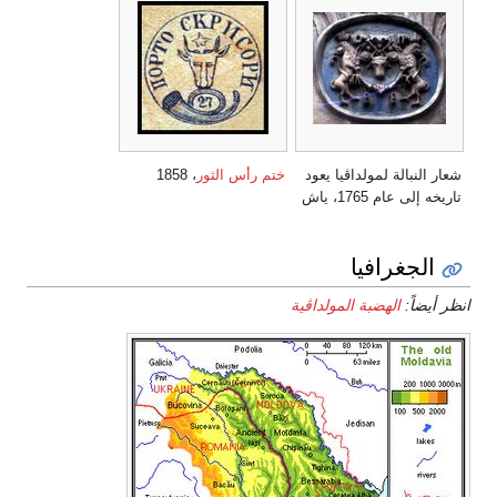
شعار النبالة لمولداڤيا يعود
ختم رأس الثور
، 1858
تاريخه إلى عام 1765، ياش
الجغرافيا
انظر أيضاً:
الهضبة المولداڤية