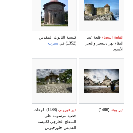
القلعة البيضاء
قلعة عند
كنيسة الثالوث المقدس
التقاء نهر دنيستر والبحر
(1352) في
سيرت
الأسود
دير بوتنا
(1466)
دير فوروني
(1488). لوحات
جصية مرسومة على
السطح الخارجي لكنيسة
القديس جاورجيوس