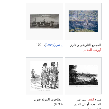
المجمع التاريخي والأثري
ياشي(Jassy)
، 1701
أورهي القديم
ميناء
گلاي
على نهر
الفلاحون المولداڤيون
الدانوب، أوائل القرن
(1838)