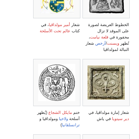
الخطوط العريضة لصورة
شعار
أمير مولداڤيا
، في
على الموقد لا تزال
كتاب
عالم تحت الأسلحة
محفورة في
قلعة نيامت
،
تُظهر
ويسنت
/
أرخص
شعار
النبالة لمولداڤيا
شعار إمارة مولداڤيا، في
ختم
مايكل الشجاع
(يُظهر
دير سيتويا
في ياش
أسلحة
ولاخيا
ومولداڤيا و
ترانسلڤانيا
)