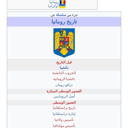
رومانيا
أوكرانيا
جزء من
سلسلة
عن
تاريخ
رومانيا
قبل التاريخ
داتشيا
الحروب الداتشية
داتشيا الرومانية
تراقو-رومان
العصور الوسطى المبكرة
أصل الرومانيين
العصور الوسطى
تاريخ ترانسلڤانيا
إمارة ترانسلڤانيا
تأسيس ولاخيا
تأسيس مولداڤيا