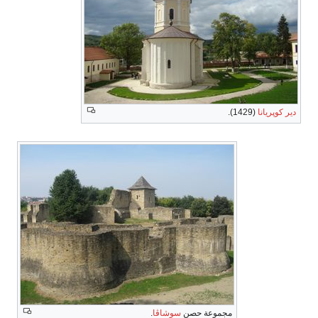
دير كوپريانا
(1429).
مجموعة حصن
سوشاڤا
.