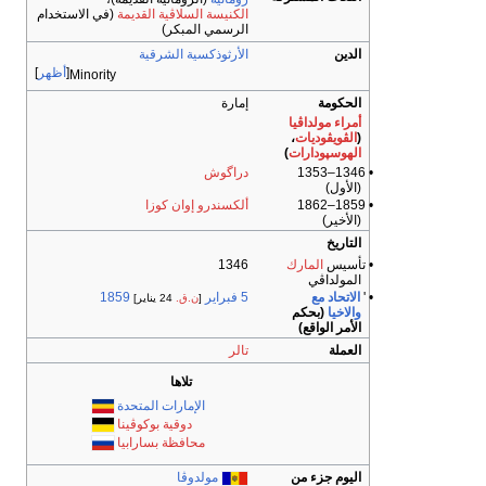
الكنيسة السلاڤية القديمة
(في الاستخدام
الرسمي المبكر)
الدين
الأرثوذكسية الشرقية
أظهر
Minority
الحكومة
إمارة
أمراء مولداڤيا
(
الڤويڤوديات
،
الهوسپودارات
)
• 1346–1353
دراگوش
(الأول)
• 1859–1862
ألكسندرو إوان كوزا
(الأخير)
التاريخ
• تأسيس
المارك
1346
المولداڤي
• '
الاتحاد مع
5 فبراير
1859
[
ن.ق.
24 يناير]
والاخيا
(بحكم
الأمر الواقع)
العملة
تالر
تلاها
الإمارات المتحدة
دوقية بوكوڤينا
محافظة بسارابيا
اليوم جزء من
مولدوڤا