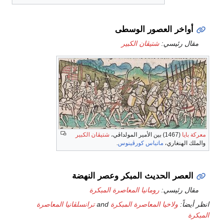
أواخر العصور الوسطى
مقال رئيسي:
شتيڤان الكبير
معركة بايا
(1467) بين الأمير المولداڤي،
شتيڤان الكبير
والملك الهنغاري،
ماتياس كورڤينوس
.
العصر الحديث المبكر وعصر النهضة
مقال رئيسي:
رومانيا المعاصرة المبكرة
انظر أيضاً:
ولاخيا المعاصرة المبكرة
and
ترانسلڤانيا المعاصرة
المبكرة