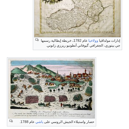
إدارات مولداڤيا
وولاخيا
عام 1782، خريطة إيطالية رسمها
جي بيتوري، الجغرافي گيوفاني أنطونيو ريززي زانوني.
حصار واستيلاء الجيش الروسي على
ياشي
عام 1788.