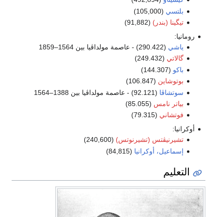
بلتسي
(105,000)
تيگينا (بندر)
(91,882)
رومانيا:
ياشي
(290.422) - عاصمة مولداڤيا بين 1564–1859
گالاتي
(249.432)
باكو
(144.307)
بوتوشاين
(106.847)
سوتشاڤا
(92.121) - عاصمة مولداڤيا بين 1388–1564
بياتر نامس
(85.055)
فوتشاني
(79.315)
أوكرانيا:
تشيرنيڤتس (تشيرنوتس)
(240,600)
إسماعيل، أوكرانيا
(84,815)
التعليم