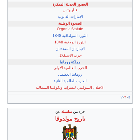
العصور الحديثة المبكرة
فناريوتس
الإمارات الدانوبية
الصحوة الوطنية
Organic Statute
الثورة المولداڤية 1848
الثورة الولاخية 1848
الإمارتان المتحدتان
حرب الاستقلال
مملكة رومانيا
الحرب العالمية الأولى
رومانيا العظمى
الحرب العالمية الثانية
الاحتلال السوڤيتي لبسرابيا وبكوڤينا الشمالية
v
t
e
جزء من
سلسلة
عن
تاريخ
مولدوڤا