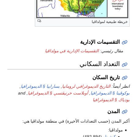
خريطة طبيعية لمولداڤيا
التقسيمات الإدارية
مقال رئيسي:
التقسيمات الإدارية في مولداڤيا
التعداد السكاني
تاريخ السكان
انظر أيضاً:
التاريخ الديموغرافي لرومانيا
,
بسارابيا § الديموغرافيا
,
بوكوڤينا § الديموغرافيا
,
أوبلاست خرنيڤتسي § الديموغرافيا
, and
بودياك § الديموغرافيا
المدن
أكبر المدن (حسب التعدادات الأخيرة) في منطقة مولداڤيا هي:
مولداڤيا:
كيشيناو
(492,894)