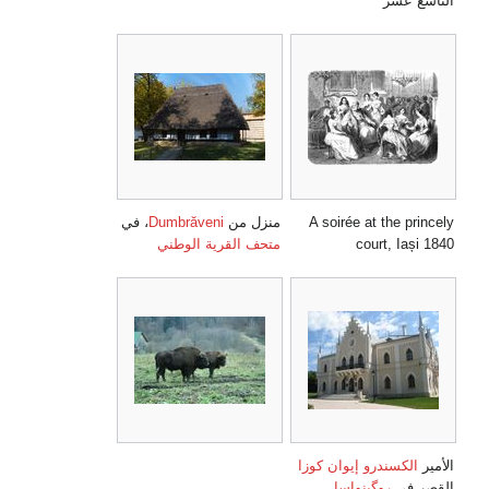
التاسع عشر
A soirée at the princely
منزل من
Dumbrăveni
، في
court, Iași 1840
متحف القرية الوطني
الأمير
الكسندرو إيوان كوزا
القصر في
روگينواسا