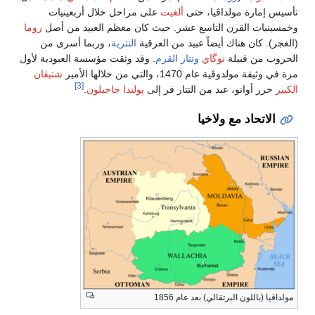
تأسيس إمارة مولداڤيا، حتى
ألغيت
على مراحل خلال أربعينيات
وخمسينيات القرن التاسع عشر. حيث كان معظم العبيد من أصل
روما
(الغجر). كان هناك أيضاً عبيد من العرقية
التترية
، وربما أسرى من
الحروب من قبيلة
نوگاي
وتتار القرم
. وقد وثقت مؤسسة العبودية لأول
مرة في وثيقة مولدوڤية عام 1470، والتي من خلالها الأمير
شتيڤان
[3]
الكبير
حرر أوانو، عبد من التتار فر إلى
پولندا جاجيلون
.
الاتحاد مع ولاخيا
مولداڤيا (باللون البرتقالي) بعد عام 1856