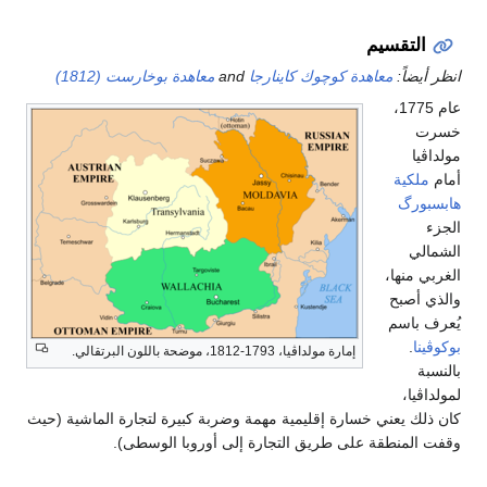
التقسيم
انظر أيضاً:
معاهدة كوچوك كاينارجا
and
معاهدة بوخارست (1812)
عام 1775،
خسرت
مولداڤيا
أمام
ملكية
هابسبورگ
الجزء
الشمالي
الغربي منها،
والذي أصبح
يُعرف باسم
بوكوڤينا
.
إمارة مولداڤيا، 1793-1812، موضحة باللون البرتقالي.
بالنسبة
لمولداڤيا،
كان ذلك يعني خسارة إقليمية مهمة وضربة كبيرة لتجارة الماشية (حيث
وقفت المنطقة على طريق التجارة إلى أوروبا الوسطى).