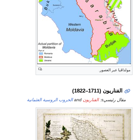
مولداڤيا عبر العصور.
الفناريون (1711–1822)
مقال رئيسيs:
الفناريون
and
الحروب الروسية العثمانية