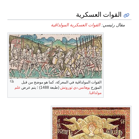
القوات العسكرية
مقال رئيسي:
القوات العسكرية المولداڤية
القوات المولداڤية في المعركة، كما هو موضح من قبل
المؤرخ
يوهانس دي ثوروتش
(طبعة 1488) ؛ يتم عرض
علم
مولداڤيا
.