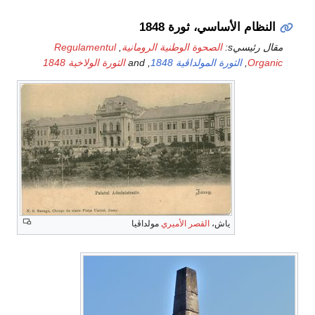
النظام الأساسي، ثورة 1848
مقال رئيسيs:
الصحوة الوطنية الرومانية
,
Regulamentul
Organic
,
الثورة المولداڤية 1848
, and
الثورة الولاخية 1848
ياش،
القصر الأميري
مولداڤيا