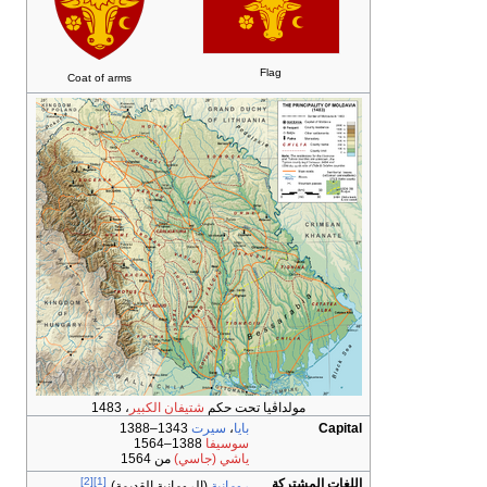
Flag
Coat of arms
مولداڤيا تحت حكم
شتيفان الكبير
، 1483
Capital
بايا
،
سيرت
1343–1388
سوسيفا
1388–1564
ياشي (جاسي)
من 1564
[2]
[1]
اللغات المشتركة
رومانية
(الرومانية القديمة)،