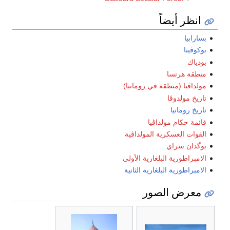
انظر أيضاً
بسارابيا
بوكوڤينا
بودياك
منطقة هرتسا
مولداڤيا (منطقة في رومانيا)
تاريخ مولدوڤا
تاريخ رومانيا
قائمة حكام مولداڤيا
القوات العسكرية المولداڤية
بوگدان سراي
الامبراطورية البلغارية الأولى
الامبراطورية البلغارية الثانية
معرض الصور