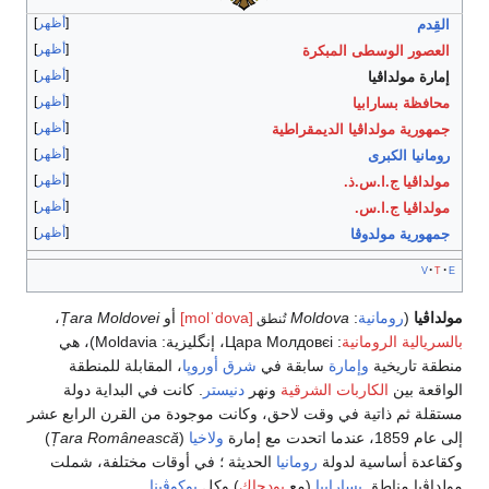
أظهر
القِدم
أظهر
العصور الوسطى المبكرة
أظهر
إمارة مولداڤيا
أظهر
محافظة بسارابيا
أظهر
جمهورية مولداڤيا الديمقراطية
أظهر
رومانيا الكبرى
أظهر
مولداڤيا ج.ا.س.ذ.
أظهر
مولداڤيا ج.ا.س.
أظهر
جمهورية مولدوڤا
v
t
e
مولداڤيا
(
رومانية
:
Moldova
[molˈdova]
أو
Țara Moldovei
،
تُنطق
بالسريالية الرومانية
:
Цара Молдовєі
، إنگليزية:
Moldavia
)، هي
منطقة تاريخية
وإمارة
سابقة في
شرق أوروپا
، المقابلة للمنطقة
الواقعة بين
الكاربات الشرقية
ونهر
دنيستر
. كانت في البداية دولة
مستقلة ثم ذاتية في وقت لاحق، وكانت موجودة من القرن الرابع عشر
إلى عام 1859، عندما اتحدت مع إمارة
ولاخيا
(
Țara Românească
)
وكقاعدة أساسية لدولة
رومانيا
الحديثة ؛ في أوقات مختلفة، شملت
مولداڤيا مناطق
بسارابيا
(مع
بودجاك
) وكل
بوكوڤينا
.