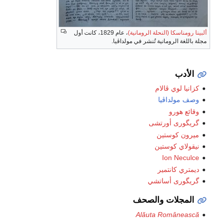
ألبينا رومناسكا (النحلة الرومانية)
، عام 1829، كانت أول
مجلة باللغة الرومانية تُنشر في مولداڤيا.
الأدب
كزانيا لوي ڤالام
وصف مولداڤيا
وقائع هورو
گريگورى أورتشى
ميرون كوستين
نيقولاي كوستين
Ion Neculce
ديمتري كانتمير
گريگورى أساتشي
المجلات والصحف
Alăuta Românească