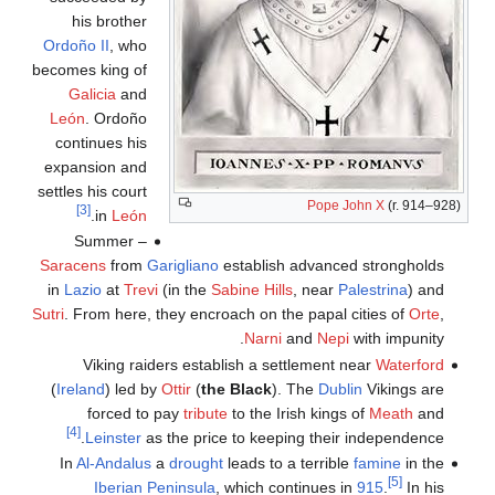
his brother
Ordoño II
, who
becomes king of
Galicia
and
León
. Ordoño
continues his
expansion and
settles his court
Pope John X
(r. 914–928)
[3]
.
in
León
Summer –
Saracens
from
Garigliano
establish advanced strongholds
in
Lazio
at
Trevi
(in the
Sabine Hills
, near
Palestrina
) and
Sutri
. From here, they encroach on the papal cities of
Orte
,
Narni
and
Nepi
with impunity.
Viking raiders establish a settlement near
Waterford
(
Ireland
) led by
Ottir
(
the Black
). The
Dublin
Vikings are
forced to pay
tribute
to the Irish kings of
Meath
and
[4]
Leinster
as the price to keeping their independence.
In
Al-Andalus
a
drought
leads to a terrible
famine
in the
[5]
Iberian Peninsula
, which continues in
915
.
In his