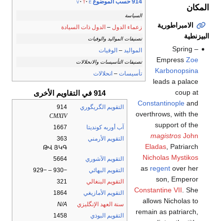
914 حسب الموضوع
v
t
e
المكان
السياسة
الامبراطورية
زعماء الدول
–
الدول ذات السيادة
البيزنطية
تصنيفات المواليد والوفيات
Spring –
المواليد
–
الوفيات
Empress
Zoe
تصنيفات التأسيسات والانحلالات
Karbonopsina
تأسيسات
–
انحلالات
leads a palace
coup at
914 في التقاويم الأخرى
Constantinople
and
التقويم الگريگوري
914
overthrows, with the
CMXIV
support of the
آب أوربه كونديتا
1667
magistros
John
التقويم الأرمني
363
Eladas
, Patriarch
ԹՎ ՅԿԳ
Nicholas Mystikos
التقويم الآشوري
5664
as
regent
over her
التقويم البهائي
−930 – −929
son, Emperor
التقويم البنغالي
321
Constantine VII
. She
التقويم الأمازيغي
1864
allows Nicholas to
سنة العهد الإنگليزي
N/A
remain as patriarch,
التقويم البوذي
1458