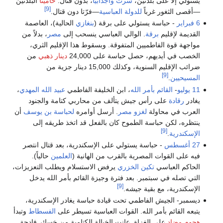
يستولي إلا على بلدتين،
سرت
وأجدابيا
، بدون قتال.
حاميتا
البلدتين
[9]
—أقصى الثغور غرباً
للدولة العباسية
—فرّتا دون قتال.
6 فبراير
- حباسة يستولي على برقة (
بنغازي
الحالية)، العاصمة
القديمة لإقليم
برقة
. الوالي العباسي ينسحب إلى
مصر
، بدلاً من
مواجهة قوة الفاطميين المتفوقة. وبسقوط هذا الإقليم الثري،
الخصب في أيديهم، حصل حباسة على 24,000
دينار ذهبي
من
ضرائب الإقليم السنوية، وكذلك 15,000 دينار جزية من
[9]
المسيحيين
.
11 يوليو
-
القائم بأمر الله
، ابن الخليفة الفاطمي
عبيد الله المهدي
،
يغادر
رقادة
على رأس جيش يتألف من محاربي كتامة والجنود
العرب في محاولة
لغزو
مصر
. أرسل أوامره
لحباسة بن يوسف
أن
ينتظره، لكن حباسة الطموح كان بالفعل قد اتخذ طريقه إلى
[9]
الإسكندرية
.
27 أغسطس
- حباسة يستولي على الإسكندرية، بعد قتال انتصر
فيه على القوات المصرية بالقرب من الهانية (
العلمين
حالياً).
الحاكم العباسي
تكين الخزري
يرفض الاستسلام ويطلب التعزيزات،
التي تصله في سبتمبر. بعد فترة وجيزة القائم بأمر الله يدخل
[9]
الإسكندرية، مع بقية جيشه.
ديسمبر- الجيش الفاطمي تحت قيادة حباسة يغادر الإسكندرية،
يتبعه القائم بأمر الله. القوات العباسية تسيطر على
الفسطاط
وتبدأ
هجوم مضاد
على الغزاة. عانت الخيالة الكتامية من خسائر فادحة