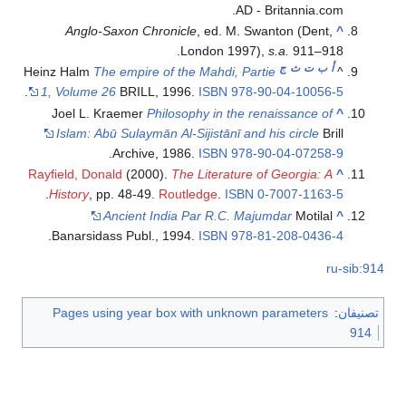
AD - Britannia.com.
Anglo-Saxon Chronicle
, ed. M. Swanton (Dent,
^
London 1997),
s.a.
911–918.
أ
ب
ت
ث
ج
Heinz Halm
The empire of the Mahdi, Partie
^
.
1, Volume 26
BRILL, 1996.
ISBN
978-90-04-10056-5
Joel L. Kraemer
Philosophy in the renaissance of
^
Islam: Abū Sulaymān Al-Sijistānī and his circle
Brill
.
Archive, 1986.
ISBN
978-90-04-07258-9
Rayfield, Donald
(2000).
The Literature of Georgia: A
^
.
History
, pp. 48-49.
Routledge
.
ISBN
0-7007-1163-5
Ancient India Par R.C. Majumdar
Motilal
^
.
Banarsidass Publ., 1994.
ISBN
978-81-208-0436-4
ru-sib:914
تصنيفان
:
Pages using year box with unknown parameters
914