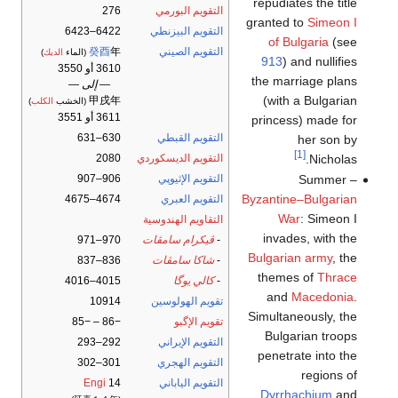
repudiates the title
التقويم البورمي
276
granted to
Simeon I
التقويم البيزنطي
6422–6423
of Bulgaria
(see
التقويم الصيني
年
癸酉
(الماء
الديك
)
913
) and nullifies
3610 أو 3550
the marriage plans
— إلى —
(with a Bulgarian
甲戌年
(الخشب
الكلب
)
3611 أو 3551
princess) made for
التقويم القبطي
630–631
her son by
[1]
Nicholas.
التقويم الديسكوردي
2080
Summer –
التقويم الإثيوپي
906–907
Byzantine–Bulgarian
التقويم العبري
4674–4675
War
: Simeon I
التقاويم الهندوسية
invades, with the
-
ڤيكرام سامڤات
970–971
Bulgarian army
, the
-
شاكا سامڤات
836–837
themes of
Thrace
-
كالي يوگا
4015–4016
and
Macedonia
.
تقويم الهولوسين
10914
Simultaneously, the
تقويم الإگبو
−86 – −85
Bulgarian troops
التقويم الإيراني
292–293
penetrate into the
التقويم الهجري
301–302
regions of
التقويم الياباني
14
Engi
Dyrrhachium
and