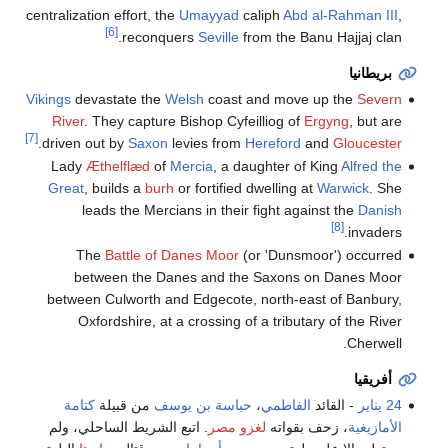
centralization effort, the
Umayyad
caliph
Abd al-Rahman III
,
[6]
reconquers
Seville
from the Banu Hajjaj clan.
بريطانيا
Vikings
devastate the
Welsh
coast and move up the
Severn
River
. They capture Bishop Cyfeilliog of
Ergyng
, but are
[7]
.
driven out by
Saxon
levies from
Hereford
and
Gloucester
Lady
Æthelflæd
of
Mercia
, a daughter of King
Alfred the
Great
, builds a
burh
or fortified dwelling at
Warwick
. She
leads the Mercians in their fight against the
Danish
[8]
invaders.
The
Battle of Danes Moor
(or 'Dunsmoor') occurred
between the Danes and the Saxons on Danes Moor
between Culworth and Edgecote, north-east of Banbury,
Oxfordshire, at a crossing of a tributary of the River
Cherwell.
أفريقيا
24 يناير
- القائد
الفاطمي
،
حباسة بن يوسف
من قبيلة
كتامة
الأمازيغية
، زحف بقواته
لغزو مصر
. اتبع الشريط الساحلي، ولم