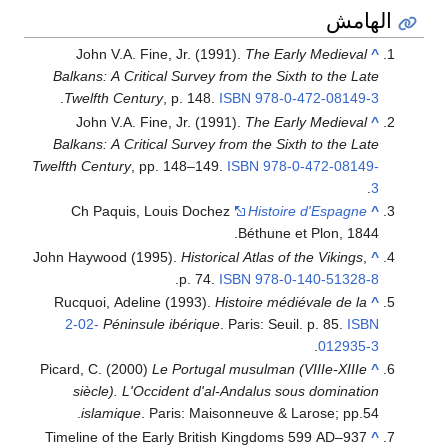
الهامش
John V.A. Fine, Jr. (1991).
The Early Medieval
^
Balkans: A Critical Survey from the Sixth to the Late
.
Twelfth Century
, p. 148.
ISBN
978-0-472-08149-3
John V.A. Fine, Jr. (1991).
The Early Medieval
^
Balkans: A Critical Survey from the Sixth to the Late
Twelfth Century
, pp. 148–149.
ISBN
978-0-472-08149-
.
3
Ch Paquis, Louis Dochez
Histoire d'Espagne
^
Béthune et Plon, 1844.
John Haywood (1995).
Historical Atlas of the Vikings
,
^
.
p. 74.
ISBN
978-0-140-51328-8
Rucquoi, Adeline (1993).
Histoire médiévale de la
^
2-02-
Péninsule ibérique
. Paris: Seuil. p. 85.
ISBN
.
012935-3
Picard, C. (2000)
Le Portugal musulman (VIIIe-XIIIe
^
siècle). L'Occident d'al-Andalus sous domination
islamique
. Paris: Maisonneuve & Larose; pp.54.
Timeline of the Early British Kingdoms 599 AD–937
^