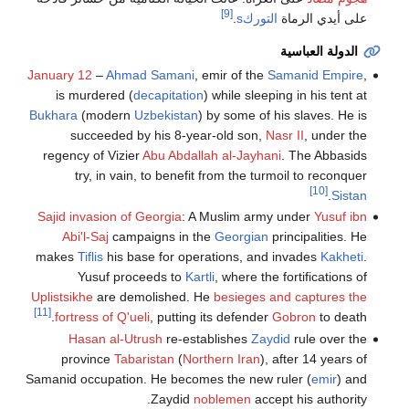
[9]
على أيدي الرماة
التوركs
.
الدولة العباسية
January 12
–
Ahmad Samani
, emir of the
Samanid Empire
,
is murdered (
decapitation
) while sleeping in his tent at
Bukhara
(modern
Uzbekistan
) by some of his slaves. He is
succeeded by his 8-year-old son,
Nasr II
, under the
regency of Vizier
Abu Abdallah al-Jayhani
. The Abbasids
try, in vain, to benefit from the turmoil to reconquer
[10]
.
Sistan
Sajid invasion of Georgia
: A Muslim army under
Yusuf ibn
Abi'l-Saj
campaigns in the
Georgian
principalities. He
makes
Tiflis
his base for operations, and invades
Kakheti
.
Yusuf proceeds to
Kartli
, where the fortifications of
Uplistsikhe
are demolished. He
besieges and captures the
[11]
fortress of Q'ueli
, putting its defender
Gobron
to death.
Hasan al-Utrush
re-establishes
Zaydid
rule over the
province
Tabaristan
(
Northern Iran
), after 14 years of
Samanid occupation. He becomes the new ruler (
emir
) and
Zaydid
noblemen
accept his authority.