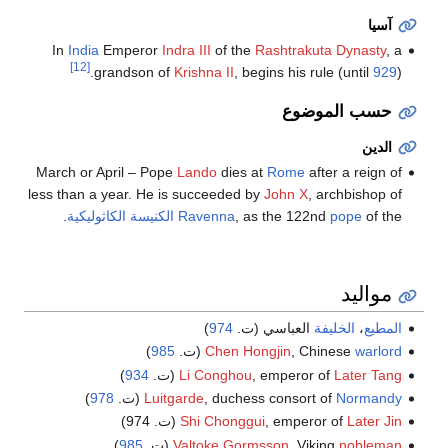
آسيا
In
India
Emperor
Indra III
of the
Rashtrakuta Dynasty
, a
[12]
grandson of
Krishna II
, begins his rule (until
929
).
حسب الموضوع
الدين
March or April – Pope
Lando
dies at
Rome
after a reign of
less than a year. He is succeeded by
John X
, archbishop of
of the
pope
, as the 122nd
Ravenna
الكنيسة الكاثوليكية
.
مواليد
المطيع
،
الخليفة
العباسي (ت.
974
)
warlord
, Chinese
Chen Hongjin
(ت.
985
)
Later Tang
, emperor of
Li Conghou
(ت.
934
)
Normandy
, duchess consort of
Luitgarde
(ت.
978
)
Later Jin
, emperor of
Shi Chonggui
(ت. 974)
nobleman
, Viking
Valtoke Gormsson
(ت.
985
)