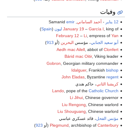
وفيات
12 يناير
-
أحمد الساماني
, Samanid
emir
, king of
García I
–
January 19
ليون
(
Spain
)
February 12
–
Li
, empress of
Yan
أبو سعيد الجنابي
، مؤسس
البحرين
(أو
913
)
Aedh mac Ailell
, abbot of
Clonfert
Bárid mac Oitir
, Viking leader
Gobron
, Georgian military commander
Idalguer
, Frankish
bishop
John Eladas
, Byzantine
regent
كريشنا الثاني
، حاكم هندي
Lando
, pope of the
Catholic Church
Li Jihui
, Chinese governor
Liu Rengong
, Chinese warlord
Liu Shouguang
, Chinese warlord
مؤنس الفحل
، قائد عسكري عباسي
Canterbury
, archbishop of
Plegmund
(أو
923
)