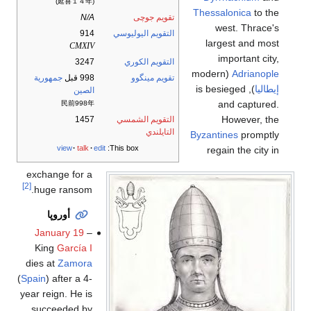
(延喜１４年)
Thessalonica
to the
تقويم جوچى
N/A
west. Thrace's
التقويم اليوليوسي
914
largest and most
CMXIV
important city,
التقويم الكوري
3247
(modern
Adrianople
تقويم مينگوو
998 قبل
جمهورية
إيطاليا
), is besieged
الصين
and captured.
民前998年
However, the
التقويم الشمسي
1457
التايلندي
Byzantines
promptly
view
talk
edit
This box:
regain the city in
exchange for a
[2]
huge ransom.
أوروپا
January 19
–
King
García I
dies at
Zamora
(
Spain
) after a 4-
year reign. He is
succeeded by