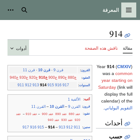
المعرفة
القائمة الرئيسية
بحث
أدوات
914
مقالة
ناقش هذه الصفحة
أدوات
Year
914
(
CMXIV
)
قرن 9
·
قرن 10
·
قرن 11
القرون
:
was a
common
ع880
ع890
ع900
ع910
ع920
ع930
ع940
العقود
:
year starting on
911
912
913
914
915
916
917
السنوات
:
Saturday
(link will
display the full
الألفية 1
ألفية
:
calendar) of the
القرن 9
–
القرن 10
–
القرن 11
قرون
:
التقويم اليولياني
.
عقود
:
عقد 880
عقد 890
عقد 900
–
عقد 910
–
عقد
920
عقد 930
عقد 940
أحداث
917
916
915
–
914
–
913
912
911
سنين
:
حسب