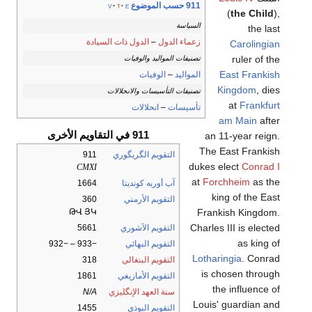
911 حسب الموضوع
v
t
e
(
the Child
),
السياسة
the last
زعماء الدول
–
الدول ذات السيادة
Carolingian
ruler of the
تصنيفات المواليد والوفيات
East Frankish
المواليد
–
الوفيات
Kingdom
, dies
تصنيفات التأسيسات والانحلالات
at
Frankfurt
تأسيسات
–
انحلالات
am Main
after
911 في التقاويم الأخرى
an 11-year reign.
The East Frankish
التقويم الگريگوري
911
dukes elect
Conrad I
CMXI
at
Forchheim
as the
آب أوربه كونديتا
1664
king of the East
التقويم الأرمني
360
Frankish Kingdom.
ԹՎ ՅԿ
Charles III is elected
التقويم الآشوري
5661
as king of
التقويم البهائي
−933 – −932
Lotharingia
. Conrad
التقويم البنغالي
318
is chosen through
التقويم الأمازيغي
1861
the influence of
سنة العهد الإنگليزي
N/A
Louis' guardian and
التقويم البوذي
1455