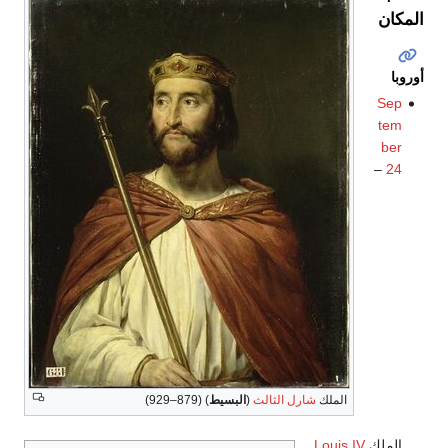
المكان
أوروبا
Sep
tem
ber
–
24
الملك
شارل الثالث
(
البسيط
) (879–929)
الملك
Louis IV