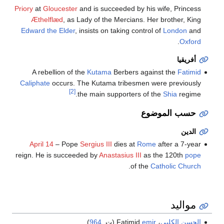
Priory
at
Gloucester
and is succeeded by his wife, Princess
Æthelflæd
, as Lady of the Mercians. Her brother, King
Edward the Elder
, insists on taking control of
London
and
.
Oxford
أفريقيا
A rebellion of the
Kutama
Berbers against the
Fatimid
Caliphate
occurs. The Kutama tribesmen were previously
[2]
the main supporters of the
Shia
regime.
حسب الموضوع
الدين
April 14
– Pope
Sergius III
dies at
Rome
after a 7-year
reign. He is succeeded by
Anastasius III
as the 120th
pope
.
of the
Catholic Church
مواليد
الحسن الكلبي
، Fatimid
emir
(ت.
964
)