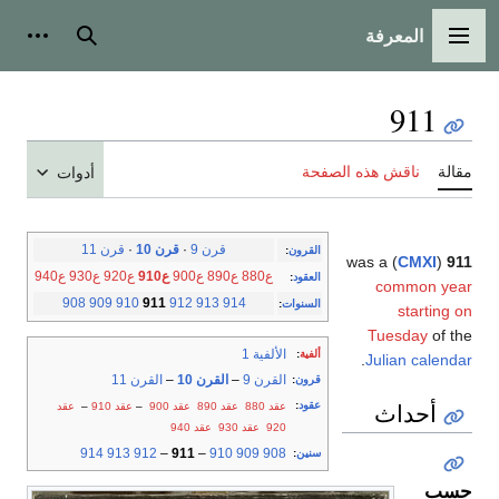
المعرفة
القائمة الرئيسية
بحث
أدوات
911
مقالة
ناقش هذه الصفحة
أدوات
قرن 9
·
قرن 10
·
قرن 11
القرون
:
) was a
CMXI
(
911
ع880
ع890
ع900
ع910
ع920
ع930
ع940
العقود
:
common year
908
909
910
911
912
913
914
السنوات
:
starting on
Tuesday
of the
الألفية 1
ألفية
:
.
Julian calendar
القرن 9
–
القرن 10
–
القرن 11
قرون
:
أحداث
عقود
:
عقد 880
عقد 890
عقد 900
–
عقد 910
–
عقد
920
عقد 930
عقد 940
914
913
912
–
911
–
910
909
908
سنين
:
حسب