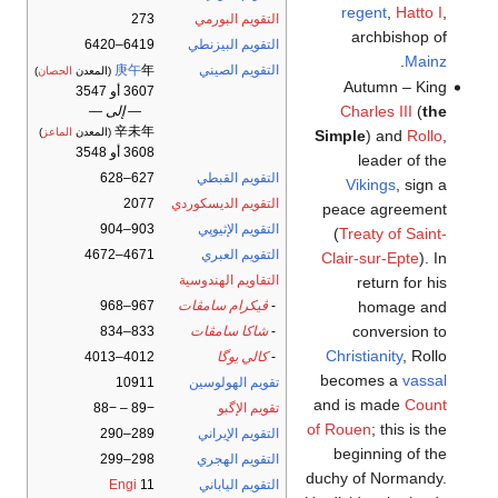
regent
,
Hatto I
,
التقويم البورمي
273
archbishop of
التقويم البيزنطي
6419–6420
.
Mainz
التقويم الصيني
年
庚午
(المعدن
الحصان
)
Autumn – King
3607 أو 3547
Charles III
(
the
— إلى —
辛未年
(المعدن
الماعز
)
Simple
) and
Rollo
,
3608 أو 3548
leader of the
التقويم القبطي
627–628
Vikings
, sign a
التقويم الديسكوردي
2077
peace agreement
التقويم الإثيوپي
903–904
(
Treaty of Saint-
التقويم العبري
4671–4672
Clair-sur-Epte
). In
التقاويم الهندوسية
return for his
homage and
-
ڤيكرام سامڤات
967–968
conversion to
-
شاكا سامڤات
833–834
Christianity
, Rollo
-
كالي يوگا
4012–4013
becomes a
vassal
تقويم الهولوسين
10911
and is made
Count
تقويم الإگبو
−89 – −88
of Rouen
; this is the
التقويم الإيراني
289–290
beginning of the
التقويم الهجري
298–299
duchy of Normandy.
التقويم الياباني
11
Engi