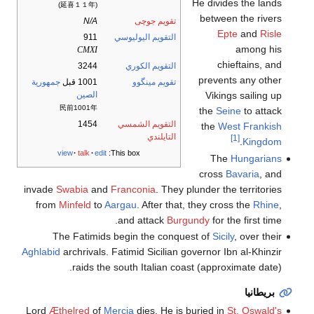
He divides the lands
(延喜１１年)
between the rivers
تقويم جوچى
N/A
Epte
and
Risle
التقويم اليوليوسي
911
among his
CMXI
chieftains, and
التقويم الكوري
3244
prevents any other
تقويم مينگوو
1001 قبل
جمهورية
Vikings sailing up
الصين
民前1001年
the
Seine
to attack
التقويم الشمسي
1454
the
West Frankish
التايلندي
[1]
.
Kingdom
view
talk
edit
This box:
The
Hungarians
cross
Bavaria
, and
invade
Swabia
and
Franconia
. They plunder the territories
from
Minfeld
to
Aargau
. After that, they cross the
Rhine
,
and attack
Burgundy
for the first time.
The Fatimids begin the conquest of
Sicily
, over their
Aghlabid
archrivals. Fatimid Sicilian governor Ibn al-Khinzir
raids the south Italian coast (approximate date).
بريطانيا
Lord
Æthelred
of
Mercia
dies. He is buried in
St. Oswald's