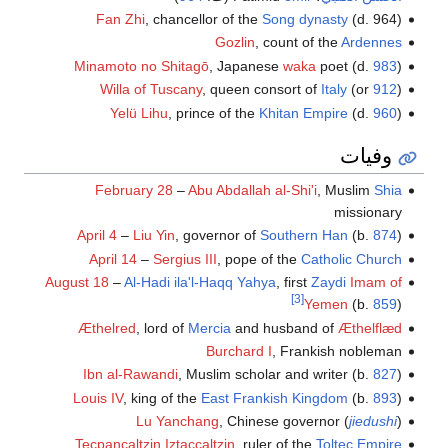
Fan Zhi
, chancellor of the
Song dynasty
(d. 964)
Gozlin
, count of the
Ardennes
Minamoto no Shitagō
, Japanese
waka
poet (d.
983
)
Willa of Tuscany
, queen consort of
Italy
(or
912
)
Yelü Lihu
, prince of the
Khitan Empire
(d.
960
)
وفيات
February 28
–
Abu Abdallah al-Shi'i
, Muslim
Shia
missionary
April 4
–
Liu Yin
, governor of
Southern Han
(b.
874
)
April 14
–
Sergius III
, pope of the
Catholic Church
August 18
–
Al-Hadi ila'l-Haqq Yahya
, first
Zaydi
Imam of
[3]
Yemen
(b.
859
)
Æthelred
, lord of
Mercia
and husband of
Æthelflæd
Burchard I
, Frankish nobleman
Ibn al-Rawandi
, Muslim scholar and writer (b.
827
)
Louis IV
, king of the
East Frankish Kingdom
(b.
893
)
Lu Yanchang
, Chinese governor (
jiedushi
)
Tecpancaltzin Iztaccaltzin
, ruler of the
Toltec Empire