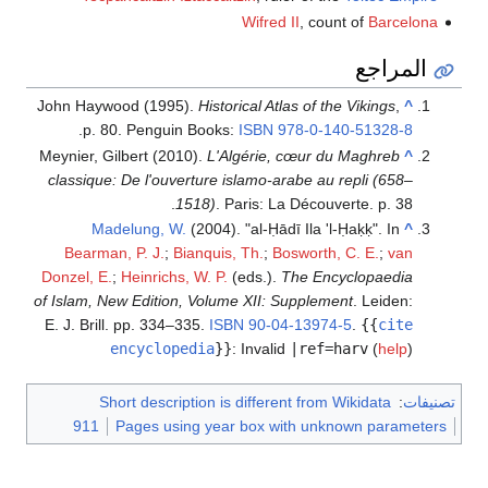
Wifred II
, count of
Barcelona
المراجع
John Haywood (1995).
Historical Atlas of the Vikings
,
^
.
p. 80. Penguin Books:
ISBN
978-0-140-51328-8
Meynier, Gilbert (2010).
L'Algérie, cœur du Maghreb
^
classique: De l'ouverture islamo-arabe au repli (658–
1518)
. Paris: La Découverte. p. 38.
Madelung, W.
(2004). "al-Ḥādī Ila 'l-Ḥaḳḳ". In
^
Bearman, P. J.
;
Bianquis, Th.
;
Bosworth, C. E.
;
van
Donzel, E.
;
Heinrichs, W. P.
(eds.).
The Encyclopaedia
of Islam, New Edition, Volume XII: Supplement
. Leiden:
E. J. Brill. pp. 334–335.
ISBN
90-04-13974-5
.
{{
cite
encyclopedia
}}
:
Invalid
|ref=harv
(
help
)
تصنيفات
:
Short description is different from Wikidata
911
Pages using year box with unknown parameters