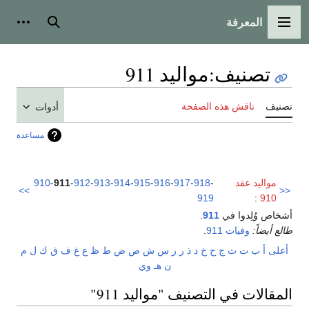
المعرفة
القائمة الرئيسية
بحث
أدوات
تصنيف
:
مواليد 911
تصنيف
ناقش هذه الصفحة
أدوات
مساعدة
مواليد عقد
-
918
-
917
-
916
-
915
-
914
-
913
-
912
-
911
-
910
>>
<<
919
:
910
أشخاص وُلِدوا في
911
.
طالع أيضاً:
وفيات 911
.
أعلى
أ
ب
ت
ث
ج
ح
خ
د
ذ
ر
ز
س
ش
ص
ض
ط
ظ
ع
غ
ف
ق
ك
ل
م
ن
هـ
و
ي
المقالات في التصنيف "مواليد 911"