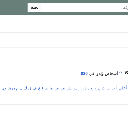
بحث
>>
9
أشخاص وُلِدوا في
920
.
أعلى
أ
ب
ت
ث
ج
ح
خ
د
ذ
ر
ز
س
ش
ص
ض
ط
ظ
ع
غ
ف
ق
ك
ل
م
ن
هـ
و
ي