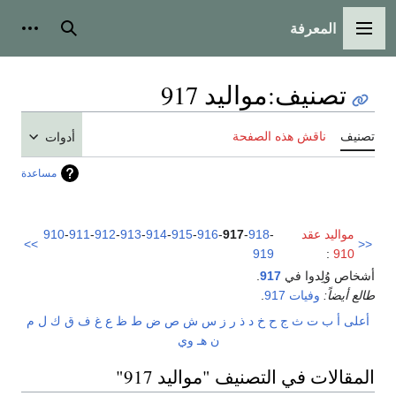
المعرفة
القائمة الرئيسية
بحث
أدوات
تصنيف
:
مواليد 917
تصنيف
ناقش هذه الصفحة
أدوات
مساعدة
مواليد عقد
-
918
-
917
-
916
-
915
-
914
-
913
-
912
-
911
-
910
>>
<<
919
:
910
أشخاص وُلِدوا في
917
.
طالع أيضاً:
وفيات 917
.
أعلى
أ
ب
ت
ث
ج
ح
خ
د
ذ
ر
ز
س
ش
ص
ض
ط
ظ
ع
غ
ف
ق
ك
ل
م
ن
هـ
و
ي
المقالات في التصنيف "مواليد 917"