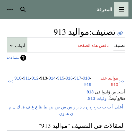
المعرفة
القائمة الرئيسية
بحث
أدوات
تصنيف
:
مواليد 913
تصنيف
ناقش هذه الصفحة
أدوات
مساعدة
مواليد عقد
-
918
-
917
-
916
-
915
-
914
-
913
-
912
-
911
-
910
>>
<<
919
:
910
أشخاص وُلِدوا في
913
.
طالع أيضاً:
وفيات 913
.
أعلى
أ
ب
ت
ث
ج
ح
خ
د
ذ
ر
ز
س
ش
ص
ض
ط
ظ
ع
غ
ف
ق
ك
ل
م
ن
هـ
و
ي
المقالات في التصنيف "مواليد 913"