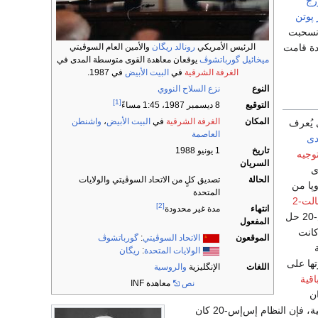
رج
 پوتن
و انسحبت
دة قامت
الرئيس الأمريكي
رونالد ريگان
والأمين العام السوڤيتي
ميخائيل گورباتشوڤ
يوقعان معاهدة القوى متوسطة المدى في
الغرفة الشرقية
في
البيت الأبيض
في 1987.
النوع
نزع السلاح النووي
[1]
التوقيع
8 ديسمبر 1987، 1:45 مساءً
المكان
الغرفة الشرقية
في
البيت الأبيض
،
واشنطن
 يُعرف
العاصمة
دى
تاريخ
1 يونيو 1988
وجيه
السريان
الحالة
تصديق كلٍ من الاتحاد السوڤيتي والولايات
أوروپا من
المتحدة
لت-2
[2]
انتهاء
مدة غير محدودة
الصاروخ إس‌إس-20 حل
المفعول
كانت
الموقعون
الاتحاد السوڤيتي
:
گورباتشوڤ
الولايات المتحدة
:
ريگان
ها على
اللغات
الإنگليزية
والروسية
اقية
نص
معاهدة INF
ن
إس‌إس-4 و إس‌إس-5 يُعتبران أسلحة دفاعية، فإن النظام إس‌إس-20 كان