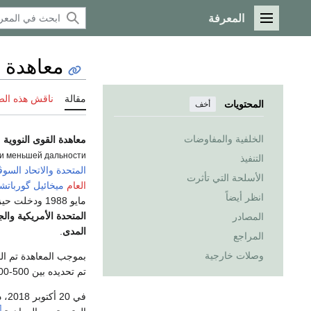
المعرفة
القائمة الرئيسية
معاهدة ا
مقالة
ناقش هذه ال
المحتويات
أخف
الخلفية والمفاوضات
معاهدة القوى النووية
 и меньшей дальности
التنفيذ
المتحدة
والاتحاد السوڤ
الأسلحة التي تأثرت
العام
ميخائيل گوربات
انظر أيضاً
مايو 1988 ودخلت حيز التنفيذ في 1 يونيو من العام نفسه. الاسم الرسمي للمعاهدة هو
المتحدة الأمريكية وا
المصادر
المدى
.
المراجع
وصلات خارجية
بموجب المعاهدة تم ا
تم تحديده بين 500-5,500 كم.
في 20 أكتوبر 2018، ذاكراً عدم التزام روسيا، أعلن الرئيس الأمريكي
3]