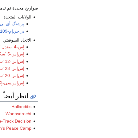
صواريخ محددة تم تدمي
الولايات المتحدة
پرشنگ أي بي
بي‌جي‌إم-109جي گريفون
الاتحاد السوڤيتي
إس-4 'صندل'
إس‌إس-5 'سكين'
إس‌إس-12 'سكيل‌بورد'
إس‌إس-23 'سپايدر'
إس‌إس-20 'سيبر'
إس‌إس‌سي-إك
انظر أيضاً
Hollanditis
Woensdrecht
-Track Decision
's Peace Camp