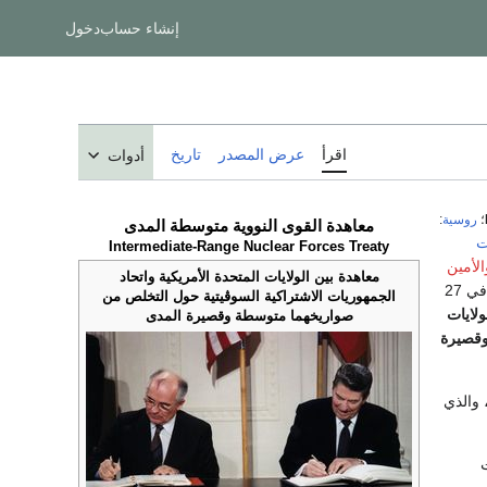
إنشاء حساب
دخول
اقرأ
عرض المصدر
تاريخ
أدوات
؛
روسية
:
معاهدة القوى النووية متوسطة المدى
ت
Intermediate-Range Nuclear Forces Treaty
الأمين
معاهدة بين الولايات المتحدة الأمريكية واتحاد
في 27
الجمهوريات الاشتراكية السوڤيتية حول التخلص من
ولايات
صواريخهما متوسطة وقصيرة المدى
وقصيرة
والذي