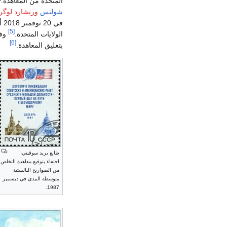
المتحدة من المعاهدة.
شولتس
ورتشارد لوگر
في
[5]
الولايات المتحدة.
وفي 1 فبراير 2019، أعل
[6]
بتعليق المعاهدة.
طابع بريد سوڤيتي،
احتفاء بتوقيع معاهدة التخلص
من الصواريخ البالستية
متوسطة المدى في ديسمبر
1987.