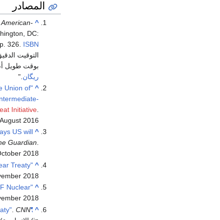
المصادر
: American-
^
hington, DC:
 p. 326.
ISBN
بوقت طويل أصب
ريگان
.
e Union of
^
Intermediate-
at Initiative
.
 August
2016
ays US will
^
he Guardian
.
October
2018
ear Treaty
^
vember
2018
INF Nuclear
^
vember
2018
.
CNN
"Pompeo announces suspension of nuclear arms treaty"
^