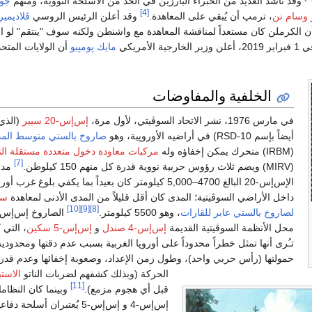
وقد ناشد العديد من الخبراء البارزين في الحد من الأسلحة النووية، ومنهم
جو
[4]
وسام نن
، ترمپ أن يُبقي على المعاهدة.
وقد أعلن الرئيس الروسي
ڤلاديمير
 20 نوفمبر 2018 أن الكرملن كان مستعداً لمناقشة المعاهدة مع واشنطن ولكنه سوف "ينتقم" ل
ن وزير الخارجية الأمريكي
مايك پومپيو
أن الولايات المتح
الخلفية والمفاوضات
في مارس 1976، نشر الاتحاد السوڤيتي، لأول مرة،
إس‌إس-20 سيبر
(الذي
أيضاً بإسم RSD-10) في أراضيه الأوروپية، وهو
صاروخ بالستي متوسط الم
(IRBM) متحرك يمكن إخفاؤه وله
مركبات معاودة دخول متعددة مستقلة الت
[7]
(MIRV) ويضم ثلاث رؤوس حربية نووية قدرة كل منهم 150 كيلوطن.
مدى
الإس‌إس-20 البالغ 4700–5,000 كيلومتر كان بعيداً بما يكفي بلوغ غرب 
داخل الأراضي السوڤيتية؛ المدى كان أقل قليلاً من المدى الأدنى لمعاهدة
سا
[10]
[9]
[8]
لصاروخ بالستي عابر للقارات
، وهو 5500 كيلومتر.
محل الأنظمة السوڤيتية القديمة
إس‌إس-4 صندل
و
إس‌إس-5 سكين
، التي 
تـُرى أنها تمثل خطراً محدوداً على أوروپا الغربية بسبب عدم دقتها ومحدودية
حمولتها (رأس حربي واحد)، وطول زمن الإعداد، وصعوبة إخفائها وعدم قدرت
الحركة (وبذلك كشفهم لضربات الناتو
الاستب
[11]
قبل أي هجوم مزمع).
وبينما كان النظاما