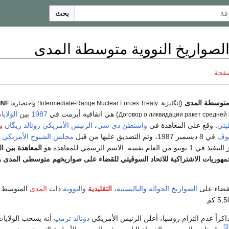
بحث
لصواريخ النووية متوسطة المدى
صفحة
 متوسطة المدى
(
إنگليزية:
Intermediate-Range Nuclear Forces Treaty
؛ واختصارها
INF
) هي اتفاقية أبرمت في
1987
بين
الولايا
Договор о ликвидации ракет средней
يتي
. وقع على المعاهدة في
واشنطن دي سي
،
الرئيس الأمريكي
رونالد ريگان
و
شوڤ
في 8 ديسمبر 1987، وتم التصديق عليها من قبل
مجلس الشيوخ الأمريكي
المعاهدة بين ال
لجمهوريات الاشتراكية للاتحاد السوڤيتي للقضاء على صواريخهم متوسطى المدى 
لقضاء على
الصواريخ الجوالة
والباليستية
،
التقليدية
والنووية
ذات
المدى
المتوسط، 
دونالد ترمپ
أنه يسحب الولايات
[