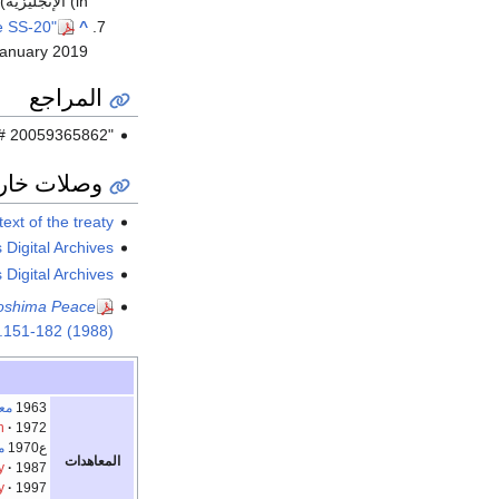
(in الإنجليزية)
d
e SS-20"
^
January
2019
المراجع
"A survey of American History Volume II Since 1865" By Alan Brinkley, Twelfth Edition, Library on Congress # 20059365862
وصلات خار
text of the treaty
 Digital Archives
 Digital Archives
oshima Peace
e.151-182 (1988)
1963
معا
n
1972
ع1970
م
المعاهدات
y
1987
y
1997