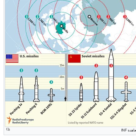
دة INF