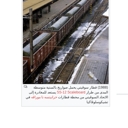
(1988) قطار سوڤيتي يحمل صواريخ بالستية متوسطة
المدى من طراز
SS-12 Scaleboard
يستعد للمغادرة إلى
الاتحاد السوڤيتي من محطة قطارات
خرانيتسه نا موراڤه
في
تشيكوسلوڤاكيا