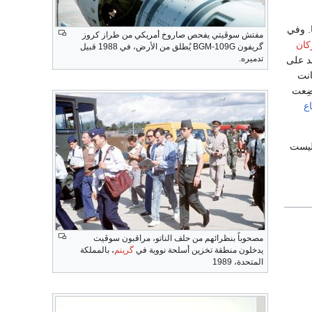
سيا. وفي
مفتش سوڤيتي يفحص صاروخ أمريكي من طراز كروز
كان
گريفون BGM-109G يُطلق من الأرض، في 1988 قبيل
تدميره.
لقرار سيعتمد على
انت
ضِعت
اع
أن الصين ليست
مصحوباً بنظرائهم من حلف الناتو، مراقبون سوڤيت
يدخلون منطقة تخزين أسلحة نووية في
گرينم
، بالمملكة
المتحدة، 1989