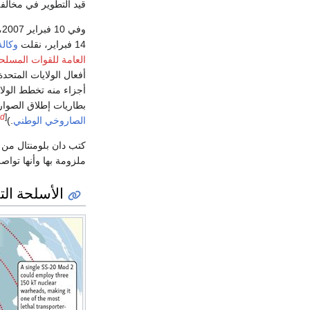
قيد التطوير في مخالفة
وفي 10 فبراير 2007، أعلن الرئيس الروسي
14 فبراير، نقلت
وكال
العامة
للقوات المسلحة 
أفعال الولايات المتحدة
أجزاء منه تخطط الولا
بطاريات إطلاق الصواريخ الأمريكية من طراز 
ed
[
الصاروخي الوطني
.)
كتب دان بلومنتال من
ملزومة بها وأنها تواص
الأسلحة الت