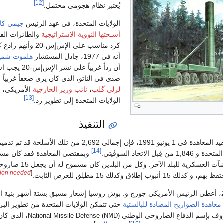
[12]
يُعتبر نظام هجومي محتمل.
الولايات المتحدة، في عهد الرئيس
جيمي كار
أسلحتها النووية الاستراتيجية
والطائرات القا
كرد مناسب على الإس‌
أنه في 1977، جادل المستشار
هلموت شمي
أن رداً غربياً
صدى في الناتو، الذي كان يرى ضعفاً غربياً ف
لزلي گلب
،
نائب وزير الخارجية
الأمريكي، 
[13]
الولايات المتحدة إلى تطوير رد.
التنفيذ
بحلول موعد اكتمال تنفيذ المعاهدة في 1 يونيو 1991، فإن إجمالي 2,692 من تلك الأسلحة قد ت
[14]
وبمقتضى المعاهدة فقد كان مسم
للبلدين أن يفتش المنشآت العسكرية للبلد الآخر. وكل من البلد
ation needed
[
ب إطلاق وكذلك 15 مطلِق للعرض الثابت.
وفي 13 ديسمبر 2001، أعطى الرئيس الأمريكي جورج و. بوش روسيا إشعار مسبق بستة أشهر بنية ا
معاهدة الصواريخ المضادة للبالستية
حتى تتمكن الولايات المتحدة من تطوير البر
وف بإسم الدفاع الصاروخي الوطني
، الذي كان
National Missile Defense (NMD)