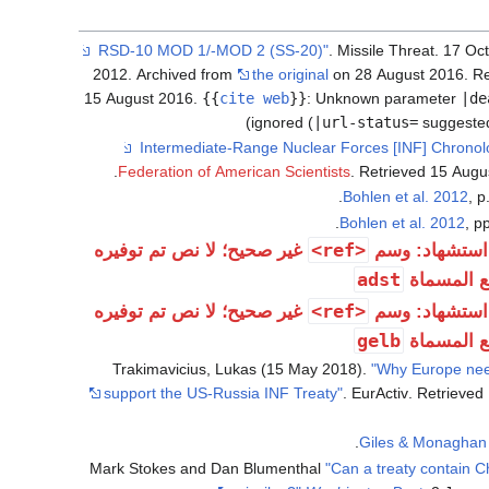
. Missile Threat. 17 Oc
2012. Archived from
the original
on 28 August 2016
. R
15 August
2016
.
{{
cite web
}}
:
Unknown parameter
|de
)
ignored (
|url-status=
suggested
.
Federation of American Scientists
. Retrieved
15 Augu
Bohlen et al. 2012
, p.
Bohlen et al. 2012
, p
<ref>
استشهاد: وسم
غير صحيح؛ لا نص تم توفيره
adst
ع المسماة
<ref>
استشهاد: وسم
غير صحيح؛ لا نص تم توفيره
gelb
ع المسماة
Trakimavicius, Lukas (15 May 2018).
"Why Europe nee
support the US-Russia INF Treaty"
. EurActiv
. Retrieved
.
Giles & Monaghan
Mark Stokes and Dan Blumenthal
"Can a treaty contain C