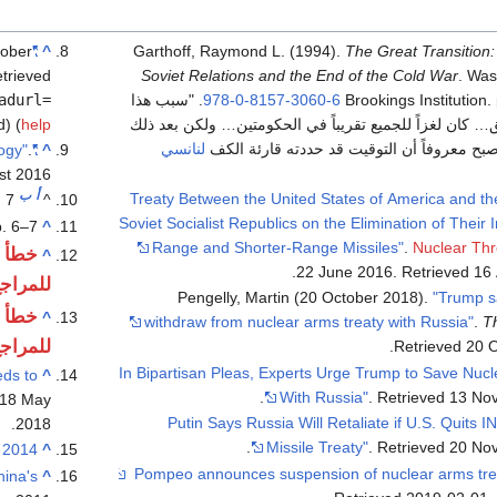
tober
"RSD-10 MOD 1/-MOD 2 (SS-20)"
^
Garthoff, Raymond L. (1994).
The Great Transition
etrieved
Soviet Relations and the End of the Cold War
. Was
Brookings Institution.
978-0-8157-3060-6
.
سبب هذا
adurl=
التوقيت الدقيق… كان لغزاً للجميع تقريباً في الحكومتين… ولكن بعد ذلك
help
) (
ح معروفاً أن التوقيت قد حددته قارئة الكف
لنانسي
.
"Intermediate-Range Nuclear Forces [INF] Chronology"
^
st
2016
أ
ب
"Treaty Between the United States of America and th
 7.
^
Soviet Socialist Republics on the Elimination of Their 
p. 6–7.
^
Range and Shorter-Range Missiles"
.
Nuclear Thre
خطأ 
^
.
22 June 2016
. Retrieved
16
للمراج
Pengelly, Martin (20 October 2018).
"Trump s
خطأ 
^
withdraw from nuclear arms treaty with Russia"
.
T
للمراج
.
Retrieved
20 
"In Bipartisan Pleas, Experts Urge Trump to Save Nucl
ds to
^
.
With Russia"
. Retrieved
13 No
18 May
"Putin Says Russia Will Retaliate if U.S. Quits 
.
2018
.
Missile Treaty"
. Retrieved
20 No
 2014
^
hina's
^