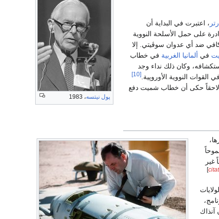
تر
، اعتبرت في البداية أن
درة على حمل الأسلحة النووية
إس-20 وأنهم رادع كافي ضد أي عدوان سوڤيتي. إلا
ت
في
ألمانيا الغربية
في خطاب
 على نشر الإس‌إس-20 يجب استكشافه، وكان ذلك نداء وجد
[10]
ي القوات النووية الأوروپية.
لاحقاً حكى أن خطاب شميت دفع
پول نيتسه
، 1983
م تدميرها،
وحاً
ين كان مسموح له أن يجعل 15 صاروخاً غير
]
cit
لولايات
نامج،
 آنذاك