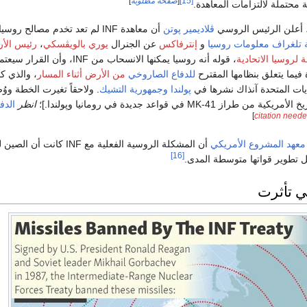
[15]
[
صفحة مطلوبة
]
 محتملة لالتزامات المعاهدة.
ڤلاديمير پوتن
أن معاهدة INF لم تعد تخدم مصالح رو
ة تلغراف معلومات روسيا
و
إنترفاكس
عن الجنرال
يوري بالويڤسكي
،
رئيس الأر
لروسيا الاتحادية
، قوله أنه روسيا يمكنها الانسحاب من INF، وأن ا
 فيما يتعلق بنظامها المقترح
للدفاع الصاروخي
من الأرض أثناء المسار
، والذي ك
يات المتحدة آنذاك نشرها في
پولندا
وجمهورية التشيك
. ولاحقاً تغيرت الخطة ووُ
MK-41 في قواعد جديدة في رومانيا وپولندا.]؛
انظر
الدف
]
citation need
معهد المشروع الأمريكي
أن المشكلة الروسية الفعلية مع INF كانت 
[16]
ل تطوير قواتها متوسطة المدى.
ي تأثرت