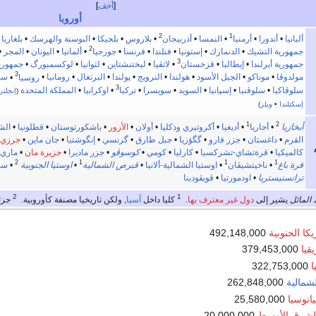
أخف
أوروبا
2
1
ألبانيا
•
أندورا
•
أرمنيا
•
النمسا
•
أذربيجان
•
بلاروس
•
بلجيكا
•
البوسنة والهرسك
•
بلغاريا
•
2
جمهورية التشيك
•
الدنمارك
•
إستونيا
•
فنلندا
•
فرنسا
•
جورجيا
•
ألمانيا
•
اليونان
•
المجر
•
3
جمهورية أيرلندا
•
إيطاليا
•
قزخستان
•
لاتڤيا
•
ليختنشتاين
•
لثوانيا
•
لوكسمبورگ
•
جمهورية
3
مولدوڤا
•
موناكو
•
الجبل الأسود
•
هولندا
•
النرويج
•
پولندا
•
البرتغال
•
رومانيا
•
روسيا
•
سا
3
سلوڤاكيا
•
سلوڤنيا
•
إسپانيا
•
السويد
•
سويسرا
•
تركيا
•
اوكرانيا
•
المملكة المتحدة
(
إنجلتر
إسكتلندا
•
ويلز
)
1
2
أبخازيا
•
أجاريا
•
أديغيا
•
أكروتيري وذكليا
•
أولان
•
الأزور
•
باشكورتوستان
•
قطلونيا
•
الش
القرم
•
داغستان
•
جزر فارو
•
گگؤزيا
•
جبل طارق
•
گرنسي
•
إنگوشتيا
•
جان ماين
•
جرزي
كالميكيا
•
قرةتشاي-تشركسيا
•
كارليا
•
كومي
•
كوسوڤو
•
جزر ماديرا
•
جزيرة مان
•
ماري
2
1
1
1
قرة باغ
•
ناخيتشيڤان
•
اوستيا الشمالية-ألانيا
•
قبرص الشمالية
•
اوستيا الجنوبية
•
سڤ
ترانسنيستريا
•
اودمورتيا
•
ڤويڤودينا
2
1
المائل
يشير إلى
دول غير معترف بها
.
كليا داخل
آسيا
, ولكن تاريخيا مصنفة كأوروبية.
جزئي
كا الجنوبية
492,148,000
قيا
379,453,000
ا
322,753,000
لشمالية
262,848,000
انوسيا
25,580,000
لشرق الأوسط
20,000,000