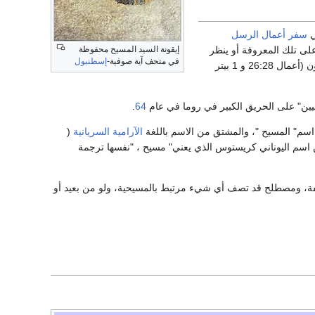
ي
سفر أعمال الرسل
إيقونة السيد المسيح محفوظة
على تلك المعروفة أو ينظر
في متحف آية صوفية-
إسطنبول
إليه على انه من التوابع يسوع. وبالمثل ، وعلى اثنين آخرين في العهد الجديد استخدامات كلمة مسيحيون (أعمال 26:28 و 1 بيتر
يين" على الحريق الكبير في روما في عام
64
.
الآرامية
السريانية
(
ن اسم اليوناني كريستوس الذي يعني" مسيح ، "نفسها ترجمة
، ومصطلح قد تصف أي شيء مرتبط بالمسيحية، ولو من بعيد أو