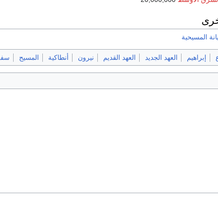
خرى
انة المسيحية
إبراهيم
العهد الجديد
العهد القديم
نيرون
أنطاكية
المسيح
سفر