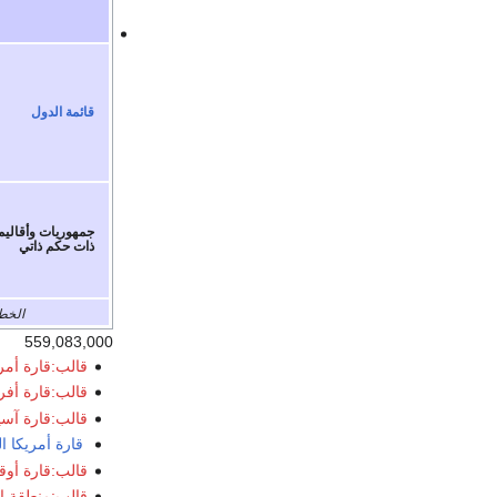
قائمة الدول
جمهوريات وأقاليم
ذات حكم ذاتي
الخط 
559,083,000
قالب:قارة أمري
قالب:قارة أفري
قالب:قارة آسي
قارة أمريكا ا
قالب:قارة أوقي
قالب:منطقة ا