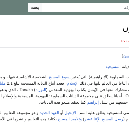
بحث
ن
صفحة
ين
)
ديانة
المسيحية
.
 السماوية (الإبراهيمية) التي يُعتبر
يسوع المسيح
الشخصية الأسَاسية فيها ، و يع
 أتباعا في العالم يليها في ذلك
الإسلام
، فعدد أتباع الديانة المسيحية يبلغ 2.1
مليا
ي تتشارك معها في الإيمان بكتاب اليهودية المقدس (
التوراة
) Tanakh ، الذي يدعى في المسيحية (
) Old Testament . أحيانا يطلق على مجموعة الديانات السماوية: اليهودية، المسيحية والإسلام
 جميعهم من نسل
إبراهيم
كما يعتقد متبعو هذه الديانات.
ي للمسيحية يطلق عليه اسم :
الإنجيل
أو
العهد الجديد
و هو مجموعة التعاليم ال
م (
رسل المسيح الإثنا عشر
)
وتلاميذ المسيح
بكتابة هذه التعاليم و نشرها في الأص