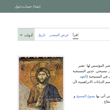
إنشاء حساب
دخول
اقرأ
عرض المصدر
تاريخ
أدوات
تبر المؤسس لها. تعتبر
ر
مسيحي. جذور المسيحية
العهد
 اسم الديانات الابراهيمية لأن
تي أتى بها
يسوع المسيح
و
قاع .