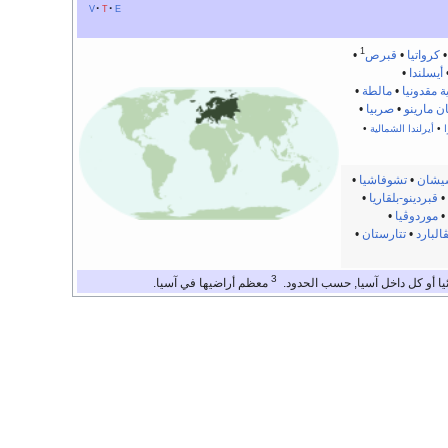
v
t
e
1
كرواتيا
•
قبرص
•
أيسلندا
•
 مقدونيا
•
مالطة
•
ن مارينو
•
صربيا
•
ا
•
أيرلندا الشمالية
•
يشان
•
تشوفاشيا
•
•
قبردينو-بلقاريا
•
•
موردوڤيا
•
البارد
•
تتارستان
•
3
ا أو كل داخل آسيا, حسب الحدود.
معظم أراضيها في آسيا.