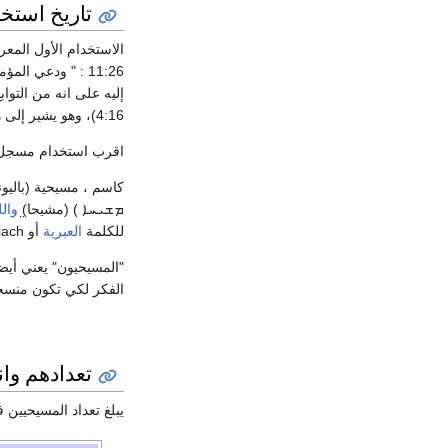
تاريخ است
الاستخدام الأول الم
11:26 : " ودعي المؤمنين مسيحيين في
4:16)، وهو يشير إلى هوية الجمهور الذين يتبعون يسوع.
اقرب استخدام مسجل 
كاسم ، مسيحية (باليونانية: χριστιανός والبديل χρηστιανός ، قوية 'sg5546) هو تسمية مستمده من اسم" المسيح "
ܡܫܝܚܐ ) (مشيحا)̤
والل
للكلمة
العبرية
أو moshiach "المسيح".
"المسيحيون" يعني أيض
الفكر لكي تكون منسجم
تعدادهم وا
يبلغ تعداد المسيحيين في العالم حوالي 2.1 مليار وي