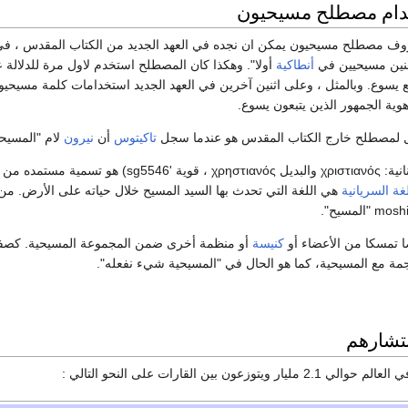
خدام مصطلح مسيحيون
عروف مصطلح مسيحيون يمكن ان نجده في العهد الجديد من الكتاب المقدس ، ف
أنطاكية
أولا". وهكذا كان المصطلح استخدم لاول مرة للدلالة 
لمصطلح خارج الكتاب المقدس هو عندما سجل
تاكيتوس
أن
نيرون
لام "المسيح
، والمشتق من الاسم باللغة
غة السريانية
هي اللغة التي تحدث بها السيد المسيح خلال حياته على الأرض. م
ا تمسكا من الأعضاء أو
كنيسة
أو منظمة أخرى ضمن المجموعة المسيحية. كصفة
ة مع المسيحية، كما هو الحال في "المسيحية شيء نفعله".
نتشارهم
توزعون بين القارات على النحو التالي :