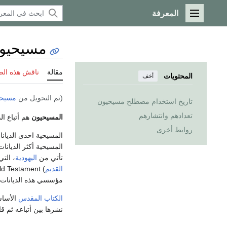
المعرفة
القائمة الرئيسية
مسيحيو
مقالة
ناقش هذه ال
المحتويات
أخف
(تم التحويل من
مسيحي
تاريخ استخدام مصطلح مسيحيون
تعدادهم وانتشارهم
المسيحيون
هم أتباع ال
روابط أخرى
المسيحية احدى الديانات
المسيحية أكثر الديانات
تأتي من
اليهودية
، الت
القديم
مؤسسي هذه الديانات
الكتاب المقدس
الأساس
نشرها بين أتباعه ثم قا