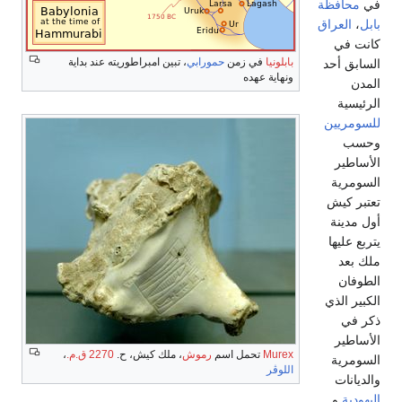
في
محافظة
بابل
،
العراق
كانت في
بابلونيا
في زمن
حمورابي
، تبين امبراطوريته عند بداية
السابق أحد
ونهاية عهده
المدن
الرئيسية
للسومريين
وحسب
الأساطير
السومرية
تعتبر كيش
أول مدينة
يتربع عليها
ملك بعد
الطوفان
الكبير الذي
ذكر في
الأساطير
Murex
تحمل اسم
رموش
، ملك كيش، ح.
2270 ق.م.
،
السومرية
اللوڤر
والديانات
اليهودية
و