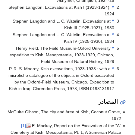
`Akhymer, Champion, 1924-25
Stephen Langdon, Excavations at Kish I (1923-1924),
^
1924
Stephen Langdon and L. C. Watelin, Excavations at
^
Kish III (1925-1927), 1930
Stephen Langdon and L. C. Watelin, Excavations at
^
Kish IV (1925-1930), 1934
Henry Field, The Field Museum-Oxford University
^
expedition to Kish, Mesopotamia, 1923-1929, Chicago,
Field Museum of Natural History, 1929
P. R. S. Moorey, Kish excavations, 1923-1933 : with a
^
microfiche catalogue of the objects in Oxford excavated
by the Oxford-Field Museum, Chicago, Expedition to
Kish in Iraq, Clarendon Press, 1978, ISBN 0198131917
المصادر
McGuire Gibson, The city and Area of Kish, Coconut Grove,
1972
[1]
E. Mackay, Report on the Excavation of the "A"
Cemetery at Kish, Mesopotamia, Pt. 1, A Sumerian Palace