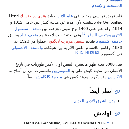
المسيحية
والإسلام
.
قام فريق فرنسي مختص في
علم الآثار
بقيادة
هنري ده جنوياك
Henri
de Genouillac بالتنقيب لأول مرة عن مدينة كيش بين عامي 1912 و
1914، وقد عثر على 1400 لوح طيني، وُزعت بين
متحف اسطنبول
[1]
الأثري
ومتحف اللوڤر
.
وفي بعثة تنقيب لاحقة مع
متحف فيلد
وفريق
جامعة أكسفورد
بقيادة
ستيفن هربرت لانگدون
عملوا من 1923 حتى
1933، وقاموا باقتسام اللقى الأثرية بين شيكاغو
والمتحف الأشمولي
[6]
[5]
[4]
[3]
[2]
في أكسفورد.
قبل 5000 سنة ظهر مايعتبره البعض أول الأمبراطوريات في تاريخ
الأنسان من مدينة كيش على يد
السومريين
واستمرت إلى أن أطاح بها
الأكاديون
وقد ذكرت مدينة كيش في
ملحمة گلگامش
ايضاً.
انظر أيضاً
مدن الشرق الأدنى القديم
الهامش
Henri de Genouillac, Fouilles françaises d'El-
^