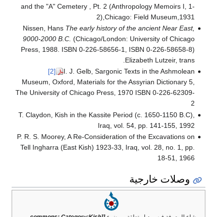
and the "A" Cemetery , Pt. 2 (Anthropology Memoirs I, 1-
2),Chicago: Field Museum,1931
Nissen, Hans
The early history of the ancient Near East,
9000-2000 B.C.
(Chicago/London: University of Chicago
Press, 1988. ISBN 0-226-58656-1, ISBN 0-226-58658-8)
Elizabeth Lutzeir, trans.
[2]
I. J. Gelb, Sargonic Texts in the Ashmolean
Museum, Oxford, Materials for the Assyrian Dictionary 5,
The University of Chicago Press, 1970 ISBN 0-226-62309-
2
T. Claydon, Kish in the Kassite Period (c. 1650-1150 B.C),
Iraq, vol. 54, pp. 141-155, 1992
P. R. S. Moorey, A Re-Consideration of the Excavations on
Tell Ingharra (East Kish) 1923-33, Iraq, vol. 28, no. 1, pp.
18-51, 1966
وصلات خارجية
مشاع المعرفة فيه ميديا متعلقة بموضوع
[[commons: Category:Kish