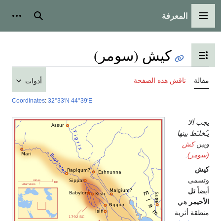
المعرفة
القائمة الرئيسية
بحث
أدوات
كيش (سومر)
تبديل عرض جدول المحتويات
مقالة
ناقش هذه الصفحة
أدوات
Coordinates
:
32°33′N
44°39′E
يجب ألا
يـُخلـَط بينها
وبين
كش
(سومر)
.
كيش
وتسمى
أيضاً
تل
الأحيمر
هي
منطقة أثرية