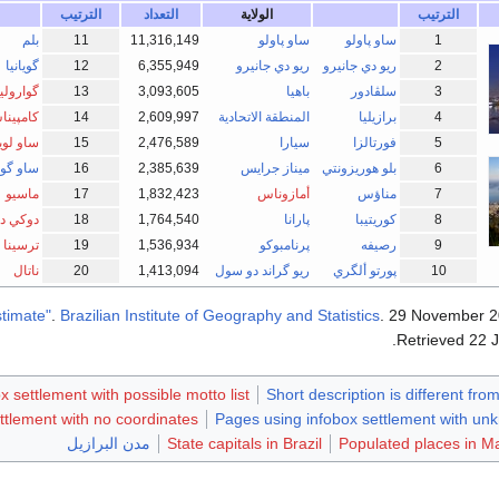
الترتيب
الولاية
التعداد
الترتيب
1
ساو پاولو
ساو پاولو
11,316,149
11
بلم
2
ريو دي جانيرو
ريو دي جانيرو
6,355,949
12
گويانيا
3
سلڤادور
باهيا
3,093,605
13
گوارول
4
برازيليا
المنطقة الاتحادية
2,609,997
14
كامپين
5
فورتالزا
سيارا
2,476,589
15
ساو لو
6
بلو هوريزونتي
ميناز جرايس
2,385,639
16
ساو گون
7
مناؤس
أمازوناس
1,832,423
17
ماسيو
8
كوريتيبا
پارانا
1,764,540
18
دوكي د
9
رصيفه
پرنامبوكو
1,536,934
19
ترسينا
10
پورتو ألگري
ريو گراند دو سول
1,413,094
20
ناتال
.
Brazilian Institute of Geography and Statistics
. 29 November 
.
Retrieved
22 
 settlement with possible motto list
Short description is different fro
ttlement with no coordinates
Pages using infobox settlement with u
Populated places in M
State capitals in Brazil
مدن البرازيل