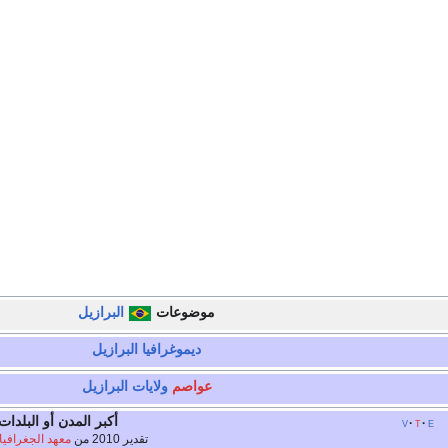
موضوعات
البرازيل
ديموغرافيا البرازيل
عواصم
ولايات البرازيل
أكبر المدن أو البلدات
v
t
e
تقدير 2010 من
معهد الجغرافيا 