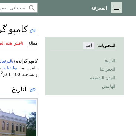
المعرفة
القائمة الرئيسية
كامپو گر
مقالة
ناقش هذه ال
المحتويات
أخف
التاريخ
كامپو گرانده
(
بالبرتغال
بالقرب من
بوليفيا
والپ
الجغرافيا
2
ومساحتها 8.100 كم
.
المدن الشقيقة
الهامش
التاريخ