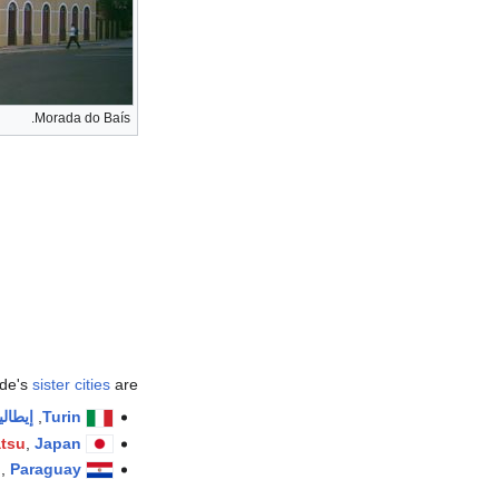
Morada do Baís.
de's
sister cities
are:
Turin
,
إيطالي
tsu
,
Japan
o
,
Paraguay