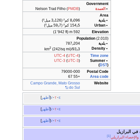
Government
•
العمدة
)
PMDB
Nelson Trad Filho (
Area
• بلدية
8٫096 كم² (3٫126 ميل²)
• Urban
154٫5 كم² (59٫7 ميل²)
592 m (1٬942 ft)
Elevation
Population
(2.010)
• بلدية
787٫204
2
• Density
(242/sq mi)
93٫3/km
UTC-4
(
UTC-4
)
Time zone
UTC-3
(
UTC-3
)
• Summer
(
DST
)
79000-000
Postal Code
+55 67
Area code
Campo Grande, Mato Grosso
Website
do Sul
e
t
v
أظهر
e
t
v
أظهر
e
t
v
أظهر
 في البرازيل
[1]
والإحصاء البرازيلي