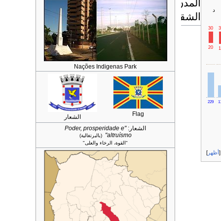
المدن
د
الشقيقة
30
3
20
1
Nações Indigenas Park
229
1
Flag
الشعار
الشعار:
"Poder, prosperidade e
altruísmo"
(بالبرتغالية)
"القوة، الرخاء والعلى"
أظهر