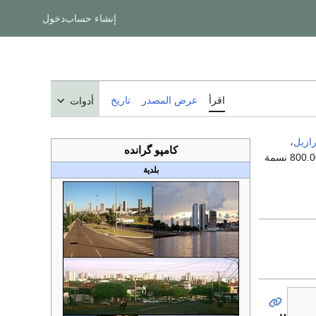
إنشاء حساب
دخول
اقرأ
عرض المصدر
تاريخ
أدوات
رازيل
،
كامپو گرانده
. عدد سكانها حوالي 800.000 نسمة
بلدية