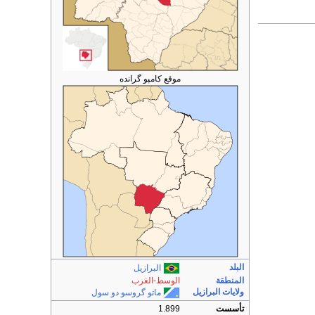
موقع كامپو گرانده
البلد
البرازيل
المنطقة
الوسط-الغرب
ولايات البرازيل
ماتو گروسو دو سول
تأسست
1.899