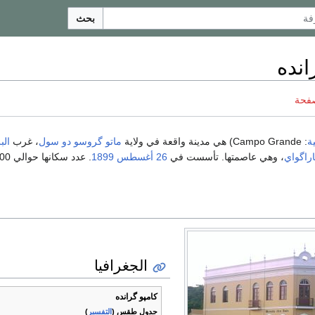
بحث
انده
صفحة
ية
: Campo Grande) هي مدينة واقعة في ولاية
ماتو گروسو دو سول
، غرب
الب
اراگواي
، وهي عاصمتها. تأسست في
26 أغسطس
1899
الجغرافيا
كامپو گرانده
جدول طقس (
التفسير
)