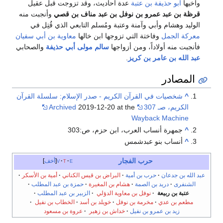
وأخيها
أبو حذيفة بن عتبة
عدة أحاديث، وقد تزوجت قبل عقيل
قرظة بن عبد عمرو بن نوفل بن عبد مناف بن قصي
وأنجبت منه
الوليد وهشام وأبي وآمنة وعتبة ومُسلم التابعي الذي قُتِل في
معركة الجمل
وفاختة التي تزوجها ابن خالها
معاوية بن أبي سفيان
فأنجبت منه أولاداً، ومن أزواجها
سالم مولى أبي حذيفة
والصحابي
عبد الله بن عامر بن كريز
.
المصادر
^
شخصيات في القرآن الكريم - صدر الإسلام: سلسلة القرآن
الكريم، صـ 307
2019-12-20 at the
Archived
Wayback Machine
^
جمهرة أنساب العرب، ابن حزم، ص:303
^
أنساب بنو عبدشمس
حرب الفجار
e
t
v
أخف
عبد الله بن جدعان
·
حرب بن أمية
·
البراض بن قيس الكناني
·
أمية بن الأسكر
·
الشنفرى
·
دريد بن الصمة
·
هشام بن المغيرة
·
حمزة بن عبد المطلب
·
عتبة بن ربيعة
·
نوفل بن معاوية الدؤلي
·
الزبير بن عبد المطلب
·
مطعم بن عدي
·
مخرمة بن نوفل
·
خويلد بن أسد
·
الخطاب بن نفيل
·
زيد بن عمرو بن نفيل
·
خداش بن زهير
·
عروة بن مسعود