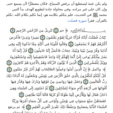
ولم يكن عتبة ليستطيع أن يرفض السماع، فكان مضطرًّا لأن يسمع حتى
وإن كان على غير مراده، وفي محاولة جادة لتطويع الهدف بدأ النبي
محمد
في الحديث، فلم يتكلم بكلامه هو، إنما تكلم بكلام الله، تكلم
بالقرآن، فقرأ
سورة فصلت
:
حم
تَنْزِيلٌ مِنَ الرَّحْمَنِ الرَّحِيمِ
كِتَابٌ فُصِّلَتْ آَيَاتُهُ قُرْآَنًا عَرَبِيًّا لِقَوْمٍ يَعْلَمُونَ
بَشِيرًا وَنَذِيرًا فَأَعْرَضَ
أَكْثَرُهُمْ فَهُمْ لَا يَسْمَعُونَ
وَقَالُوا قُلُوبُنَا فِي أَكِنَّةٍ مِمَّا تَدْعُونَا إِلَيْهِ وَفِي
آَذَانِنَا وَقْرٌ وَمِنْ بَيْنِنَا وَبَيْنِكَ حِجَابٌ فَاعْمَلْ إِنَّنَا عَامِلُونَ
قُلْ إِنَّمَا أَنَا
بَشَرٌ مِثْلُكُمْ يُوحَى إِلَيَّ أَنَّمَا إِلَهُكُمْ إِلَهٌ وَاحِدٌ فَاسْتَقِيمُوا إِلَيْهِ وَاسْتَغْفِرُوهُ
وَوَيْلٌ لِلْمُشْرِكِينَ
الَّذِينَ لَا يُؤْتُونَ الزَّكَاةَ وَهُمْ بِالْآَخِرَةِ هُمْ كَافِرُونَ
. واكمل
إِنَّ الَّذِينَ آَمَنُوا وَعَمِلُوا الصَّالِحَاتِ لَهُمْ أَجْرٌ غَيْرُ مَمْنُونٍ
قُلْ أَئِنَّكُمْ لَتَكْفُرُونَ بِالَّذِي خَلَقَ الْأَرْضَ فِي يَوْمَيْنِ وَتَجْعَلُونَ لَهُ أَنْدَادًا ذَلِكَ
رَبُّ الْعَالَمِينَ
وَجَعَلَ فِيهَا رَوَاسِيَ مِنْ فَوْقِهَا وَبَارَكَ فِيهَا وَقَدَّرَ فِيهَا
أَقْوَاتَهَا فِي أَرْبَعَةِ أَيَّامٍ سَوَاءً لِلسَّائِلِينَ
ثُمَّ اسْتَوَى إِلَى السَّمَاءِ وَهِيَ
دُخَانٌ فَقَالَ لَهَا وَلِلْأَرْضِ اِئْتِيَا طَوْعًا أَوْ كَرْهًا قَالَتَا أَتَيْنَا طَائِعِينَ
فَقَضَاهُنَّ سَبْعَ سَمَوَاتٍ فِي يَوْمَيْنِ وَأَوْحَى فِي كُلِّ سَمَاءٍ أَمْرَهَا وَزَيَّنَّا
السَّمَاءَ الدُّنْيَا بِمَصَابِيحَ وَحِفْظًا ذَلِكَ تَقْدِيرُ الْعَزِيزِ الْعَلِيمِ
. ثم يرتفع