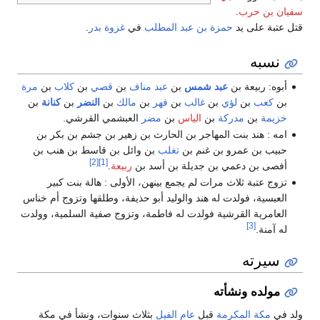
سفيان بن حرب
.
قتل عتبة على يد
حمزة بن عبد المطلب
في
غزوة بدر
.
نسبه
أبوه: ربيعة بن
عبد شمس
بن
عبد مناف
بن
قصي
بن
كلاب
بن
مرة
بن
كعب
بن
لؤي
بن
غالب
بن
فهر
بن
مالك
بن
النضر
بن
كنانة
بن
خزيمة
بن
مدركة
بن
الياس
بن
مضر
العبشمي القرشي.
امه : هند بنت المهاجر بن الحارث بن زهير بن جشم بن بكر بن
حبيب بن عمرو بن غنم بن
تغلب
بن وائل بن قاسط بن هنب بن
[2]
[1]
أفصى بن دعمي بن جديلة بن أسد بن
ربيعة
.
تزوج عتبة ثلاث مرات لم يجمع بينهن، الأولى : هالة بنت كبير
العبسية، فولدت له هند والوليد أبو حذيفة، وطلقها وتزوج أم خناس
العامرية القرشية فولدت له فاطمة، وتزوج صفية السلمية، وولدت
[3]
له آمنة.
سيرته
مولده ونشأته
ولد في
مكة المكرمة
قبل
عام الفيل
بثلاث سنوات، ونشأ في مكة