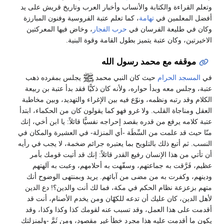
وتعلم القراءة والكتابة والأنساب وأخبار العرب وتاريخ قريش على يد
أفضل المعلمين في
تهامة
، كما تعلم عتبة الفروسية وفنون المبارزة
وكان في طليعة الفرسان في
حرب الفجار
، وخاض فيها المعركتين
الاخيرتين، وكان عتبة يتميز بطول القامة وقوة البنية.
موقفه مع محمد رسول الله
في
المسجد الحرام
حيث كان النبي محمد
يجلس بمفرده ذهب
عتبة، وجلس معه وبدأ حواره، ولأنه كان ذكيًّا فقد بدأ عتبة بن ربيعة
الكلام وقد رتبه ونظمه، ونوّع فيه بين الإغراء والتهديد، وبين مخاطبة
العقل ومناجاة القلب. ولا غرو فهو كما يقولون كان من الحكماء، ابتدأ
عتبة كلامه يرفع من قدره بقصد إحراجه نفسيًّا قائلاً: يا ابن أخي، إنك
منّا حيث قد علمت من السِّطَة -أي المنزلة- في العشيرة والمكان في
النسب. ثم أتبع ذلك بالتلويح بما يعتبره جرائم ضخمة، لا يجب في رأيه
أن تأتي من هذا الإنسان رفيع القدر قائلاً: إنك قد أتيت قومك بأمر
عظيم، فَرَّقت به جماعتهم، وسفّهت به أحلامهم، وعبت به آلهتهم
ودينهم، وكفرت به من مضى من آبائهم. يريد وبمنتهى الوضوح أنك
متهم بزعزعة نظام الحكم في مكة، فما لك أنت والدين؟! دع الدين
لأهل الدين، كان عليك أن تدعه للكهّان ومن يخدم الأصنام، أنت قد
أقدمت على هذا العمل، وقد تسبب عنه لقومك كذا وكذا وكذا، وقد
يكون ما أقدمت عليه هذا مجرد خطأ غير مقصود، ومن ثَمَّ -ولمنزلتك