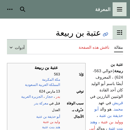
المعرفة
القائمة الرئيسية
بحث
أدوات
عتبة بن ربيعة
تبديل عرض جدول المحتويات
مقالة
ناقش هذه الصفحة
أدوات
عتبة بن
عتبة بن ربيعة
ربيعة
(حوالي 563-
وُلِدَ
563
624) ، المعروف
مكة المكرمة
أيضًا باسم أبو الوليد
المملكة العربية السعودية
كان أحد القادة
توفي
13 مارس 624
الوثنيين البارزين في
بدر
،
حجاز
،
الجزيرة العربية
قريش
في عهد
سبب الوفاة
قتل في
معركة بدر
محمد
. هو والد
أبو
عـُرِف بـ
العدل
حذيفة بن عتبة
،
الأنجال
أبو حذيفة بن عتبة
ووليد بن عتبة
،
وهند
وليد بن عتبة
هند بنت عتبة
بنت عتبة
، ووالد
أبي