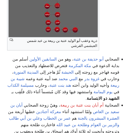
ذرية وعقب أبو الوليد عتبة بن ربيعة بن عبد شمس
العبشمي القرشي
الصحابي
أبو حذيفة بن عتبة
، وهو من
السابقين الأولين
أسلم من
بداية الدعوة في
مكة المكرمة
فتعرض للاضطهاد والتعذيب من
قومه فهاجر مع زوجته إلى
الحبشة
ثُمّ هاجر إلى
المدينة المنورة
،
وحارب في
غزوة بدر
مع
النبي محمد
ضد أبيه عتبة وعمه
شيبة بن
ربيعة
وأخيه الوليد وابن أخته
هند بنت عتبة
، وحارب
مسيلمة الكذاب
في
يوم اليمامة
واستشهد فيها وقد كان مُبتسماً أثناء ذلك فلُقِب بـ
الشهيد ذو الابتسامة
.
الصحابية
أم أبان بنت عتبة بن ربيعة
، وهيّ زوجة الصحابي
أبان بن
سعيد بن العاص
ولمّا استشهد أثناء
معركة أجنادين
خطبها أربعة من
العشرة المبشرون بالجنة
هم
عمر بن الخطاب
وعلي بن أبي طالب
والزبير بن العوام
وطلحة بن عبيد الله
فاختارت طلحة منهم
وتزوجته وأنجبت له ثلاثة أولاد هم إسحاق بن طلحة ويعقوب بن