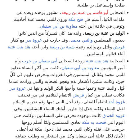
طلحة وإسماعيل بن طلحة.
الصحابي
أبو هاشم بن عتبة بن ربيعة
، مشهور بزهده وبعده عن
ملذات الدُنيا، أسلم في
فتح مكة
وروى للنبي محمد عدة أحاديث
وتوفي في خلافة ابن أخته
معاوية بن أبي سفيان
.
الوليد بن عتبة بن ربيعة
، وابنه هذا كان مُشرِكاً من الذين كانوا
يعذبون المسلمين
والنبي محمد
، وقد حارب في
غزوة بدر
مع كفار
قريش
وقُتِل مع والده وعمه
شيبة بن ربيعة
وابن أخته
هند بنت عتبة
أثناء قتالهم للمسلمين.
الصحابية
هند بنت عتبة
زوجة الصحابي
أبي سفيان بن حرب
وأم
أمير المؤمنين
معاوية بن أبي سفيان
، كانت من أكثر النساء عداوة
للنبي محمد وتُقاتل المسلمين في الغزوات وتحرض عليهم في كُلِّ
حين، وكانت تنشئ الأشعار بذم وهجو الصحابة والنبي وزادت عندما
قُتِل والدها عتبة وعمها شيبة وأخيها البكر الوليد وابنها في
غزوة بدر
فكانت تطلب من كفار
قريش
الانتقام لقتلاهم في بدر فحدثت
غزوة أحد
انتقاماً للقتلى، وقد أحل النبي دمها رغم تحريم الإسلام
لقتل النساء ولكنه حلال إذا حاربن أولئك النساء المسلمين، وفي
غزوة الخندق
كانت موجودة تحرض على المسلمين، وكانت حتى
اليوم التي
فتحت به مكة
تعادي المسلمين ولمّا أسلم زوجها
حرضت على قتله وكان النبي محمد قبل دخول مكة قد أعطى
الأمان لكل عائلة أبي سفيان وكل من استجار به وطلب حمايته