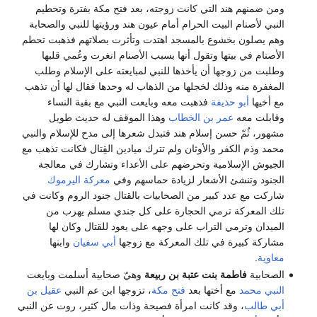
ومن ضمنهم هند التي كانت زوجته، بعد فتح مكة بفترة وتحطيم
النبي لأصنام البيت الحرام أمام عيون هند ورؤيتها للنبي والصحابة
وهم يصلون بخشوع بالمسجد اهتدت وتأثرت بصلاتهم فذهبت تحطم
الأصنام في بيتها وتقول أنها بسبب الأصنام انغرت وعُمي قلبها
وطلبت من زوجها أن يأخذها للنبي لمبايعته على الإسلام وطلب
المغفرة منه وذلك لخجلها من الذهاب له وحدها فقال لها أن تذهب
مع أخيها
أبو حذيفة
فذهبت معه وبايعت النبي مع بقية النساء
وقابلت معه
عمر بن الخطاب
وهذا الموقف له حديث طويل
مشهور، ثُمّ حسن إسلام هند فتبدل شعرها إلى مدح للإسلام والنبي
محمد وذم الكفر والأوثان ولم تترك ميادين القِتال فكانت تذهب مع
الجيوش الإسلامية وتحرضهم على الأعداء وتشارك في معالجة
الجنود وتنشئ الأشعار لزيادة حماسهم وفي
معركة اليرموك
شاركت مع عدد كبير من الصحابيات بالقتال جنود الروم وكانت في
تلك المعركة ترمي الحجارة على كل جندي مسلم يهرب من
الميدان وترمي التراب على وجهه على يعود للقتال وكان لها
مشاركة كبيرة في تلك المعركة مع زوجها
أبي سفيان
وابنها
معاوية
.
الصحابية
فاطمة بنت عتبة بن ربيعة
وهيّ صحابية أسلمت وبايعت
النبي محمد
مع أختها بعد
فتح مكة
، تزوجها ابن عم النبي
عقيل بن
أبي طالب
، وقد كانت امرأة فصيحة وذات مال كثير، روت عن النبي