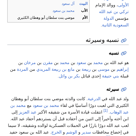
البيت
آل سعود
الأب
محمد بن سعود
الأم
موضي بنت سلطان أبو وهطان الكثيري
رته
د
بن
سعود
بن
محمد
بن
مقرن
بن
مرخان
بن
ن
ربيعة
بن
مانع بن ربيعة المريدي
من
المردة
من
ى قبائل
بكر بن وائل
.
رعية
. كانت والدته موضي بنت سلطان أبو وهطان
ورًا أساسيًا في لقاء
محمد بن سعود
مع
محمد بن
لت قيادة الأسرة من شقيقه الأكبر
عبد العزيز
إلى
ى اثنين من أحفاده قبل أن يستردهم أحفاد عبد الله.
بارزًا في الحملات العسكرية لوالده وشقيقه، لا سيما
ات
سدير
و
الوشم
و
الخرج
. عبد الله بن سعود حفيد