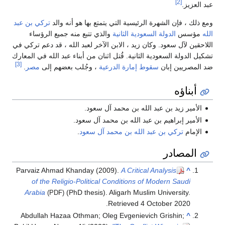
ة الرئيسية التي يتمتع بها هو أنه والد
تركي بن ​​عبد
 السعودية الثانية
والذي تتبع منه جميع الرؤساء
وكان زيد ، الابن الآخر لعبد الله ، قد دعم تركي في
ية الثانية. قُتل اثنان من أبناء عبد الله في المعارك
[3]
سقوط إمارة الدرعية
، وجُلب بعضهم إلى
مصر
.
عبد الله بن محمد آل سعود.
بن عبد الله بن محمد آل سعود.
عبد الله بن محمد آل سعود
.
Parvaiz Ahmad Khanday (2009).
A Critical An
of the Religio-Political Conditions of Mo
Arabia
(PhD thesis). Aligarh Muslim 
(PDF)
.
Retrieved
4 Oct
Abdullah Hazaa Othman; Oleg Evgenievich 