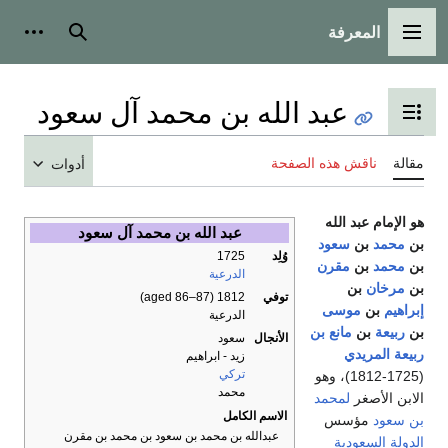
ة
بحث
أدوات شخصية
 الله بن محمد آل سعود
ل المحتويات
الصفحة
أدوات
عبد الله بن محمد آل سعود
وُلِد
1725
الدرعية
توفي
1812 (aged 86–87)
الدرعية
ن
الأنجال
سعود
زيد - ابراهيم
تركي
و
محمد
الاسم الكامل
عبدالله بن محمد بن سعود بن محمد بن مقرن