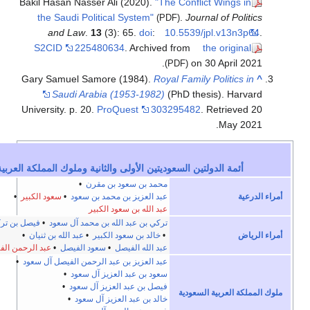
Bakil Hasan Nasser Ali (2020).
"The Conflict 
the Saudi Political System"
.
Journal 
(PDF)
and Law
.
13
(3): 65.
doi
:
10.5539/jpl
S2CID
225480634
. Archived from
the 
on 30 A
(PDF)
Gary Samuel Samore (1984).
Royal Family Po
Saudi Arabia (1953-1982)
(PhD thesis
University. p. 20.
ProQuest
303295482
. Re
.
e
t
v
أخف
لدولتين السعوديتين الأولى والثانية وملوك المملكة العربية السعودية
محمد بن سعود بن مقرن
•
عبد العزيز بن محمد بن سعود
•
سعود الكبير
•
عبد الله بن سعود الكبير
تركي بن عبد الله بن محمد آل سعود
•
فيصل بن تركي
•
خالد بن سعود الكبير
•
عبد الله بن ثنيان
•
عبد الله الفيصل
•
سعود الفيصل
•
عبد الرحمن الفيصل
عبد العزيز بن عبد الرحمن الفيصل آل سعود
•
سعود بن عبد العزيز آل سعود
•
فيصل بن عبد العزيز آل سعود
•
ية السعودية
خالد بن عبد العزيز آل سعود
•