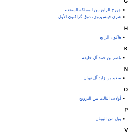
G
جورج الرابع من المملكة المتحدة
هنري فيتس‌روي، دوق گرافتون الأول
H
هاكون الرابع
K
ناصر بن حمد آل خليفة
N
سعيد بن زايد آل نهيان
O
أولاف الثالث من النرويج
P
پول من اليونان
V