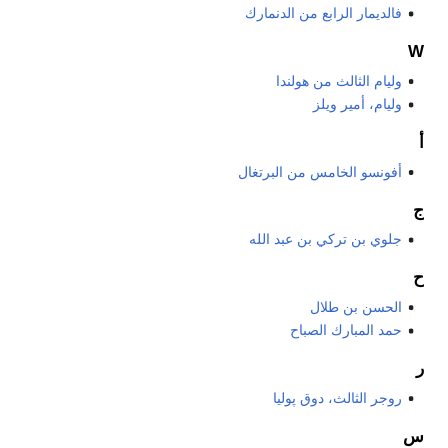
فالديمار الرابع من الدنمارك
W
وليام الثالث من هولندا
وليام، أمير ويلز
أ
أفونسو الخامس من البرتغال
ج
جلوي بن تركي بن عبد الله
ح
الحسن بن طلال
حمد المبارك الصباح
ر
روجر الثالث، دوق پوليا
س