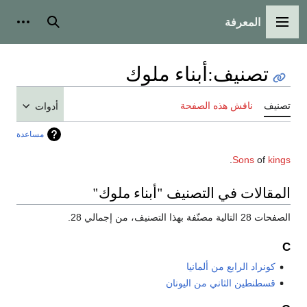
المعرفة
القائمة الرئيسية
بحث
أدوات
تصنيف
:
أبناء ملوك
تصنيف
ناقش هذه الصفحة
أدوات
مساعدة
.
Sons
of
kings
المقالات في التصنيف "أبناء ملوك"
الصفحات 28 التالية مصنّفة بهذا التصنيف، من إجمالي 28.
C
كونراد الرابع من ألمانيا
قسطنطين الثاني من اليونان