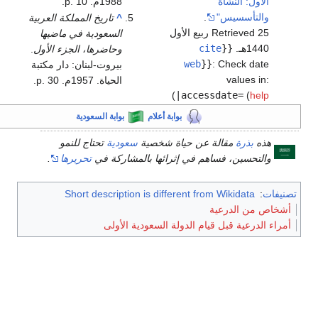
الأول: النشأة
1988م. p. 10.
والتأسسيس"
.
^
تاريخ المملكة العربية
Retrieved 25 ربيع الأول
السعودية في ماضيها
1440هـ
.
{{
cite
وحاضرها، الجزء الأول
.
web
}}
:
Check date
بيروت-لبنان: دار مكتبة
values in:
الحياة. 1957م. p. 30.
)
|accessdate=
(
help
بوابة أعلام
بوابة السعودية
هذه
بذرة
مقالة عن حياة شخصية
سعودية
تحتاج للنمو
والتحسين، فساهم في إثرائها بالمشاركة في
تحريرها
.
ات
:
Short description is different from Wikidata
ص من الدرعية
ء الدرعية قبل قيام الدولة السعودية الأولى