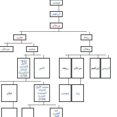
موسى
إبراهيم
مرخان
ربيعة
مقرن
وطبان
محمد
مرخان
سعود
الأول
(
مُؤسس
إبراهيم
مرخان
ربيعة
ناصر
السُلالة
السُّعُوديّة
)
(1720)
محمد الأول
(
الدولة
زيد
موسى
ثنيان
مشاري
السعودية
الأولى
)
(1744)
عبد
العزيز
الأول