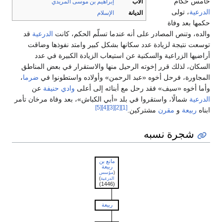
حكام
الأب
إبراهيم بن موسى المريدي
، تولى
الديانة
الإسلام
عد وفاة
 وتنص المصادر على أنه عندما تسلّم الحكم، كانت
الدرعية
قد
نتيجة لزيادة عدد سكانها بشكل كبير وامتد نفوذها وضاقت
 الزراعية والسكنية عن استيعاب الزيادة الكبيرة في عدد
، لذلك قرر إخوته الرحيل منها والاستقرار في بعض المناطق
رة، فرحل أخوه «عبد الرحمن» وأولاده واستطونوا في
ضرما
،
خوه «سيف» فقد رحل مع أبنائه إلى أعلى
وادي حنيفة
عن
شمالًا، واستقروا في بلد «أبي الكباش»، بعد وفاة مرخان تأمر
[5]
[4]
[3]
[2]
[1]
يعة
و
مقرن
مشتركين.
جرة نسبه
مانع بن
ربيعة
(
مؤسس
الدرعية
)
(1446)
ربيعة