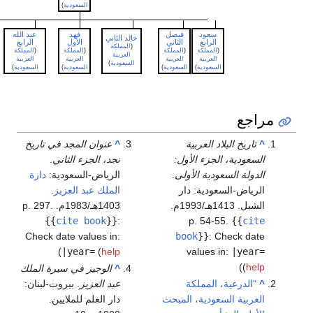
السعودية
)
سعود
فيصل
فهد
عبد الله
سلمان
خالد الثاني
الرابع
الثاني
الأول
الرابع
الأول
(
المملكة
(
المملكة
(
المملكة
(
المملكة
(
المملكة
(
المملكة
العربية
العربية
العربية
العربية
العربية
العربية
السعودية
)
السعودية
)
السعودية
)
السعودية
)
السعودية
)
السعودية
)
راجع
^
تاريخ البلاد العربية
^
عنوان المجد في تاريخ
السعودية، الجزء الأول:
نجد، الجزء الثاني
.
الدولة السعودية الأولى
.
الرياض-السعودية:
دارة
الرياض-السعودية: دار
الملك عبد العزيز
.
الشبل. 1413هـ/1993م.
1403هـ/1983م. p. 297.
{{
cite book
}}
:
p. 54-55.
{{
cite
Check date values in:
book
}}
:
Check date
)
|year=
(
help
values in:
|year=
)
(
help
^
الوجيز في سيرة الملك
^
"الدرعية، المملكة
عبد العزيز
. بيروت-لبنان:
العربية السعودية، المبحث
دار العلم للملايين.