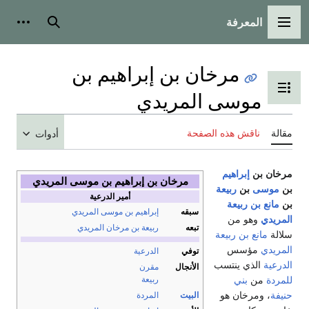
المعرفة
مة الرئيسية
بحث
أدوات شخصية
مرخان بن إبراهيم بن
ل عرض جدول المحتويات
موسى المريدي
ناقش هذه الصفحة
أدوات
 بن
إبراهيم
مرخان بن إبراهيم بن موسى المريدي
سى
بن
ربيعة
أمير الدرعية
 بن ربيعة
سبقه
إبراهيم بن موسى المريدي
ي
وهو من
تبعه
ربيعة بن مرخان المريدي
انع بن ربيعة
ي
مؤسس
توفي
الدرعية
الذي ينتسب
الأنجال
مقرن
من
بني
ربيعة
 ومرخان هو
البيت
المردة