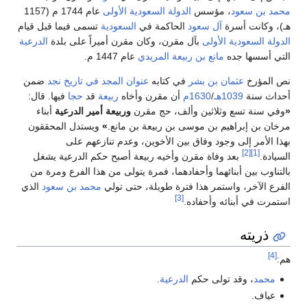
ن سعود
، مؤسس
الدولة السعودية الأولى
عام 1744 م (1157
كانت أسرة
آل سعود
الحاكمة في
السعودية
تسمى فيما قبل قيام
السعودية الأولى
بآل مقرن، وكان مقرن أميراً على بلدة
الدرعية
سسها جده
مانع بن ربيعة المريدي
عام 1447 م.
مؤرخ
عثمان بن بشر
في كتابه
عنوان المجد في تاريخ نجد
ضمن
 سنة
1039هـ
/
1630م
أن مقرن وأخاه
ربيعة
قد
حجا
فيها. قال:
نة تسع وثلاثين وألف، حج مقرن
وربيعة أمير الدرعية
أبناء
بن إبراهيم بن موسى بن ربيعة بن مانع.
»
ويستدل المحققون
أمر إلى وجود وفاق بين الأخوين، وعدم تنازعهم على
[2]
[1]
.
بعد وفاة مقرن وأخيه ربيعة أصبح حكم الدرعية يشغل
ب بين أبنائهما وأحفادهما، فمرة يتولى من هذا الفرع ومرة من
الآخر، واستمر هذا فترة طويلة، حتى تولي
محمد بن سعود
الذي
[3]
 في أبنائه وأحفاده.
ريته
مد
، وقد تولى حكم
الدرعية
.
ف.