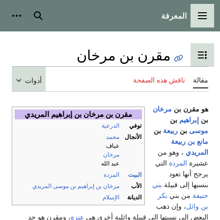
المعرفة
مة الرئيسية
بحث
أدوات شخصية
مقرن بن مرخان
ل عرض جدول المحتويات
ناقش هذه الصفحة
أدوات
رن بن
مرخان
مقرن بن مرخان بن إبراهيم المريدي
هيم
بن
توفي
الدرعية
بن
ربيعة
بن
الأنجال
محمد
 ربيعة
عياف
ي
، وهو من
مرخان
المردة
التي
عبد الله
ها تعود
البيت
المردة
إلى قبيلة
بني
الأب
مرخان بن إبراهيم بن موسى المريدي
ن بني
بكر
الديانة
الإسلام
ل
، وإن ذهب
إلى نسبتها إلى قبيلة وائلية أخرى هي
عنزة
، ومقرن هو جد