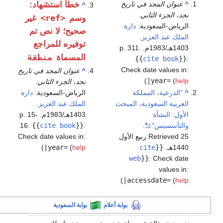
^
عنوان المجد في تاريخ
خطأ استشهاد:
^
نجد، الجزء الثاني
.
<ref>
وسم
غير
الرياض-السعودية:
دارة
صحيح؛ لا نص تم
الملك عبد العزيز
.
توفيره للمراجع
1403هـ/1983م. p. 311.
منطقة
المسماة
{{
cite book
}}
:
Check date values in:
^
عنوان المجد في تاريخ
)
|year=
(
help
نجد، الجزء الثاني
.
^
"الدرعية، المملكة
الرياض-السعودية:
دارة
العربية السعودية، المبحث
الملك عبد العزيز
.
الأول: النشأة
1403هـ/1983م. p. 15-
والتأسسيس"
.
:
}}
cite book
{{
16.
Retrieved 25 ربيع الأول
Check date values in:
1440هـ
.
{{
cite
help
(
|year=
)
web
}}
:
Check date
values in:
)
|accessdate=
(
help
بوابة أعلام
بوابة السعودية