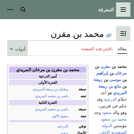
المعرفة
مة الرئيسية
بحث
أدوات شخصية
محمد بن مقرن
ل عرض جدول المحتويات
ناقش هذه الصفحة
أدوات
بن
مقرن
بن
محمد بن مقرن بن مرخان المريدي
بن
إبراهيم
أمير الدرعية
سى
بن
ربيعة
الفترة الأولى
 بن ربيعة
سبقه
وطبان بن ربيعة المريدي
ي
هو أحد
تبعه
ناصر بن محمد المريدي
لدرعية
وقد
الفترة الثانية
 فترتين،
سبقه
ناصر بن محمد المريدي
لد
سعود
وجد
تبعه
سعود الأول
ن سعود
الدولة
توفي
الدرعية
ة الأولى
.
الأنجال
سعود