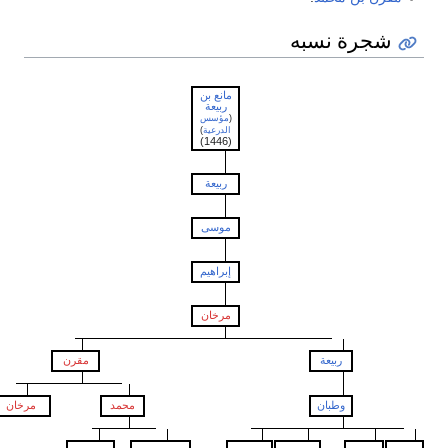
جرة نسبه
مانع بن
ربيعة
(
مؤسس
الدرعية
)
(1446)
ربيعة
موسى
إبراهيم
مرخان
ربيعة
مقرن
وطبان
محمد
مرخان