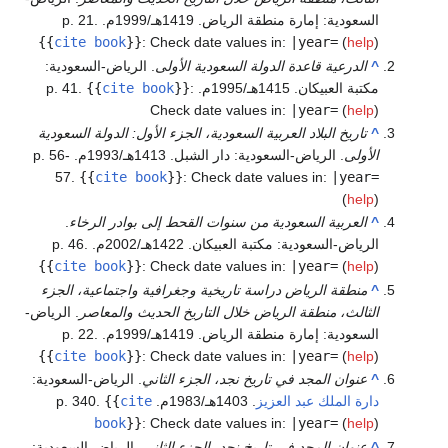
السعودية: إمارة منطقة الرياض. 1419هـ/1999م. p. 21.
{{
cite book
}}
:
Check date values in:
|year=
(
help
)
^
الدرعية قاعدة الدولة السعودية الأولى
. الرياض-السعودية:
مكتبة العبيكان. 1415هـ/1995م. p. 41.
:
}}
cite book
{{
Check date values in:
|year=
(
help
)
^
تاريخ البلاد العربية السعودية، الجزء الأول: الدولة السعودية
الأولى
. الرياض-السعودية: دار الشبل. 1413هـ/1993م. p. 56-
57.
{{
cite book
}}
:
Check date values in:
|year=
(
help
)
^
العربية السعودية من سنوات القحط إلى بوادر الرخاء
.
الرياض-السعودية: مكتبة العبيكان. 1422هـ/2002م. p. 46.
{{
cite book
}}
:
Check date values in:
|year=
(
help
)
^
منطقة الرياض دراسة تاريخية وجغرافية واجتماعية، الجزء
الثالث، منطقة الرياض خلال التاريخ الحديث والمعاصر
. الرياض-
السعودية: إمارة منطقة الرياض. 1419هـ/1999م. p. 22.
{{
cite book
}}
:
Check date values in:
|year=
(
help
)
^
عنوان المجد في تاريخ نجد، الجزء الثاني
. الرياض-السعودية:
دارة الملك عبد العزيز
. 1403هـ/1983م. p. 340.
cite
{{
book
}}
:
Check date values in:
|year=
(
help
)
^
عنوان المجد في تاريخ نجد، الجزء الثاني
. الرياض-السعودية: