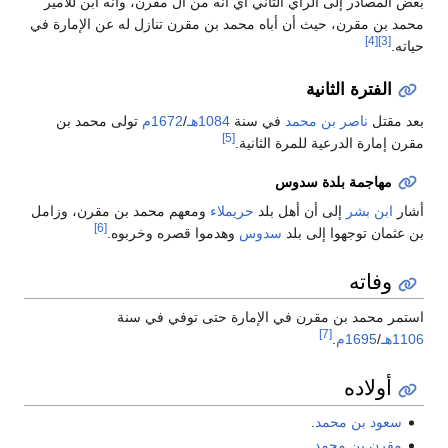
صادر إلى الرأي الثاني أي أنه من آل مقرن، وأنه ابن للأمير
ن مقرن، حيث أن أباه محمد بن مقرن تنازل له عن الإمارة في
[4]
لفترة الثانية
تل
ناصر بن محمد
في سنة
1084هـ
/
1672م
تولى محمد بن
[5]
ارة الدرعية للمرة الثانية.
هاجمة بلدة سدوس
بن بشر
إلى أن أهل بلد
حريملاء
ومعهم محمد بن مقرن، وزامل
[6]
ان توجهوا إلى بلد
سدوس
وهدموا قصره وخربوه.
فاته
محمد بن مقرن في الإمارة حتى توفي في سنة
[7]
/
1695م
.
ولاده
د بن محمد
.
رن بن محمد
.