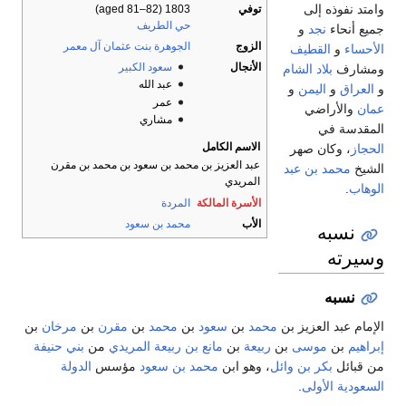
وامتد نفوذه إلى
توفي
1803 (aged 81–82)
حي الطريف
جميع أنحاء
نجد
و
الزوج
الجوهرة بنت عثمان آل معمر
الأحساء
و
القطيف
الأنجال
سعود الكبير
ومشارف
بلاد الشام
عبد الله
و
العراق
و
اليمن
و
عمر
عمان
والأراضي
مشاري
المقدسة في
الاسم الكامل
الحجاز
، وكان صهر
عبد العزيز بن محمد بن سعود بن محمد بن مقرن
الشيخ
محمد بن عبد
المريدي
الوهاب
.
الأسرة المالكة
المردة
الأب
محمد بن سعود
نسبه
وسيرته
نسبه
الإمام عبد العزيز بن
محمد
بن
سعود
بن
محمد
بن
مقرن
بن
مرخان
بن
إبراهيم
بن
موسى
بن
ربيعة
بن
مانع بن ربيعة المريدي
من
بني حنيفة
من قبائل
بكر بن وائل
، وهو ابن
محمد بن سعود
مؤسس
الدولة
السعودية الأولى
.