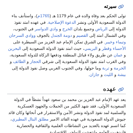
سيرته
تولى الحكم بعد وفاة والده في عام 1179 هـ (
1765م
)، واستأنف بناء
الدولة السعودية الأولى ونشر
الدعوة الإصلاحية
. في عهده امتد نفوذ
الدولة إلى
الرياض
وجميع بلدان
الخرج
و
وادي الدواسر
في الجنوب،
وفي الشمال امتد إلى
القصيم
و
دومة الجندل
بالجوف
ووادي السرحان
وتيماء
وخيبر
. في الشرق تمكن الإمام عبد العزيز من السيطرة على
الأحساء
وقطر
و
البريمي
، حيث امتد نفوذ الدولة السعودية إلى
البحرين
و
عمان
عن طريق ولاء قبائل المنطقة ودفعها الزكاة للدولة السعودية،
وفي الغرب امتد نفوذ الدولة السعودية إلى شرقي
الحجاز
و
الطائف
و
الخرمة
و
تربة
وما حولها، وفي الجنوب الغربي وصل نفوذ الدولة إلى
بيشة
و
الليث
و
جازان
.
عهده
يعد عهد الإمام عبد العزيز بن محمد بن سعود عهداً نشطاً في الدولة
السعودية الأولى، فقد شهد الكثير من الحملات والجهود العسكرية
والسلمية لمد نفوذ الدولة ونشر الأمن والاستقرار في أنحائها وكان قائد
جيوش الدولة السعودية في عهده القائد الامير
مطلق البتال المطيري
،
كما اتسم عهده بالعديد من النشاطات العلمية والثقافية والحضارية
فازدهرت العلوم وانتعشت النواحي الاقتصادية.