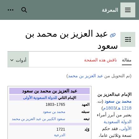
المعرفة
القائمة الرئيسية
بحث
أدوات
عبد العزيز بن محمد بن
تبديل عرض جدول المحتويات
سعود
مقالة
ناقش هذه الصفحة
أدوات
(تم التحويل من
عبد العزيز بن محمد
)
عبد العزيز بن محمد بن سعود
الإمام عبدالعزيز بن
الإمام الثاني
للدولة السعودية الأولى
محمد بن سعود
(ت.
العهد
1765–1803
1218 هـ
/
1803م
)
سبقه
محمد بن سعود
يعتبر من أبرز أمراء
تبعه
سعود الكبير بن عبد العزيز بن محمد
الدولة السعودية
الأولى
، فقد حكم
وُلِد
1721
تسعة وثلاثين عاما،
الدرعية