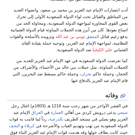
أدت انتصارات الإمام عبد العزيز بن محمد بن سعود، وانضواء العديد
من المناطق والقبائل تحت لواء الدولة السعودية الأولى إلى تحرك
بعض القوى المجاورة لمواجهة الدولة السعودية، ومحاولة الحد من
اتساع نفوذها. كان من أبرز هذه الحملات المناوئة قيام الدولة العثمانية
بدفع زعيم قبائل
المنتفق
ثويني بن عبد الله
وتزويده بالأسلحة والقوات
النظامية، لمواجهة الإمام عبد العزيز، وتوجيه حملة بقيادة القائد
العثماني
علي الكيخيا
ضد الدولة السعودية.
كما تعرضت الدولة السعودية في عهد الإمام عبد العزيز للعديد من
الحملات المناوئة، مثل حملات بني خالد من الأحساء، والأشراف من
الحجاز، وحملة حاكم
نجران
، وحملة حاكم مسقط ضد البحرين، التي
قام الإمام عبد العزيز بالدفاع عنها.
وفاته
في العشر الأواخر من شهر رجب سنة 1218 هـ (1803م) اغتال رجل
شيعي
يدعى درويش كردي من أهالي
العمارة
في
العراق
الإمام عبد
العزيز وهو يصلي في مسجد الطريف
بالدرعية
، رداً لما قامت به قوات
الدولة السعودية من نهب وتهديم القباب والأضرحة في
كربلاء
و
النجف
حيث كانت يطاف حولها وقد هدمت قوات الإمام عبد العزيز البناء فوق