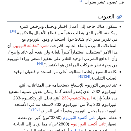
[2]
في غضون عشر سنوات.
العيوب
ستكون هناك حاجة إلى أعمال اختبار وتحليل وترخيص كبيرة
[34]
ومكلفة، الأمر الذي يتطلب دعماً من قطاع الأعمال والحكومة.
في تقرير صدر عام 2012 حول استخدام وقود الثوريوم مع
المفاعلات المبردة بالماء الحالية، اقترحت
نشرة العلماء النوويين
أن
هذا الأمر "سيتطلب استثماراً كبيراً للغاية ولن يقدم أي عائد واضح"،
وأن "الدافع الشرعي الوحيد القادر على تحفيز السعي وراء الثوريوم
[44]
من وجهة نظر شركات المرافق هو الاقتصاد".
تكلفة التصنيع وإعادة المعالجة أعلى من استخدام قضبان الوقود
[45]
[34]
الصلب التقليدية.
عند تعريض الثوريوم للإشعاع لاستخدامه في المفاعلات، يُنتج
اليورانيوم-232، الذي يُصدر أشعة گاما. يمكن تعديل عملية التشعيع
هذه قليلاً بإزالة
الپروتاكتينيوم-233
. يُنتج تحلل الپروتكتينيوم-233
اليورانيوم-233 بدلاً من اليورانيوم-232 لاستخدامه في الأسلحة
[47]
[46]
النووية، مما يجعل الثوريوم وقوداً ثنائي الغرض.
نقطة انصهار
ثاني أكسيد الثوريوم
(3350°س) أكبر من نقطة
انصهار
ثاني أكسيد اليورانيوم
(2800°س)، مما يؤدي إلى الحاجة
إلى زيادة درجة حرارة
التلبيد
أو إضافة مساعدات التلبيد غير