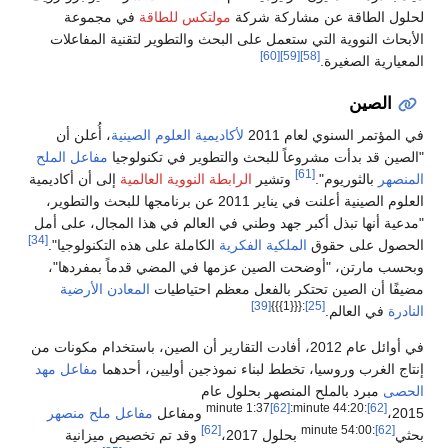
لحلول الطاقة عن مشاركة شركة
مولتكس للطاقة
في مجموعة
الأبحاث النووية التي ستعمل على البحث والتطوير لتقنية المفاعلات
[60]
[59]
[58]
المعيارية الصغيرة.
الصين
في المؤتمر السنوي لعام 2011
لأكاديمية العلوم الصينية
، أُعلن أن
"الصين قد بدأت مشروعاً للبحث والتطوير في تكنولوجيا
مفاعل الملح
[61]
المنصهر
بالثوريوم".
وتشير
الرابطة النووية العالمية
إلى أن أكاديمية
العلوم الصينية أعلنت في يناير 2011 عن برنامجها للبحث والتطوير،
"مدعية أنها تبذل أكبر جهد وطني في العالم في هذا المجال، على أمل
[34]
الحصول على حقوق
الملكية الفكرية
الكاملة على هذه التكنولوجيا".
وبحسب مارتن، "أوضحت الصين عزمها في المضي قدماً بمفردها"،
مضيفًا أن الصين تحتكر بالفعل معظم احتياطيات
المعادن الأرضية
[39]
:{{{1}}}
[25]
النادرة
في العالم.
في أوائل عام 2012، أفادت التقارير أن الصين، باستخدام مكونات من
إنتاج الغرب وروسيا، تخطط لبناء نموذجين أوليين، أحدهما
مفاعل مهد
الحصى
مبرد بالملح المنصهر بحلول عام
[62]
:minute 44:20
:minute 1:37
[62]
2015،
ومفاعل
مفاعل ملح منصهر
[62]
:minute 54:00
[62]
بحثي
بحلول 2017،
وقد تم تخصيص ميزانية