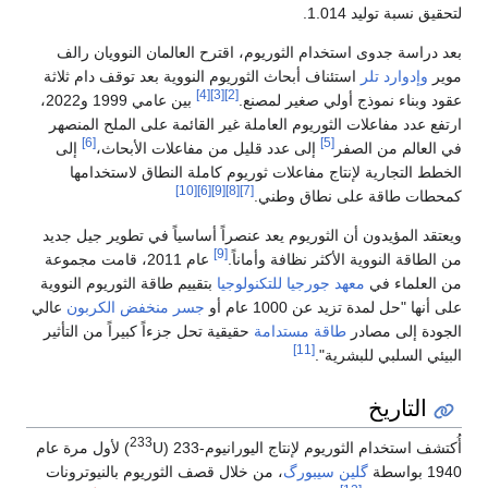
لتحقيق نسبة توليد 1.014.
بعد دراسة جدوى استخدام الثوريوم، اقترح العالمان النوويان رالف
موير
وإدوارد تلر
استئناف أبحاث الثوريوم النووية بعد توقف دام ثلاثة
[4]
[3]
[2]
عقود وبناء نموذج أولي صغير لمصنع.
بين عامي 1999 و2022،
ارتفع عدد مفاعلات الثوريوم العاملة غير القائمة على الملح المنصهر
[6]
[5]
في العالم من الصفر
إلى عدد قليل من مفاعلات الأبحاث،
إلى
الخطط التجارية لإنتاج مفاعلات ثوريوم كاملة النطاق لاستخدامها
[10]
[6]
[9]
[8]
[7]
كمحطات طاقة على نطاق وطني.
ويعتقد المؤيدون أن الثوريوم يعد عنصراً أساسياً في تطوير جيل جديد
[9]
من الطاقة النووية الأكثر نظافة وأماناً.
عام 2011، قامت مجموعة
من العلماء في
معهد جورجيا للتكنولوجيا
بتقييم طاقة الثوريوم النووية
على أنها "حل لمدة تزيد عن 1000 عام أو
جسر منخفض الكربون
عالي
الجودة إلى مصادر
طاقة مستدامة
حقيقية تحل جزءاً كبيراً من التأثير
[11]
البيئي السلبي للبشرية".
التاريخ
233
أُكتشف استخدام الثوريوم لإنتاج اليورانيوم-233 (
U) لأول مرة عام
1940 بواسطة
گلين سيبورگ
، من خلال قصف الثوريوم بالنيوترونات