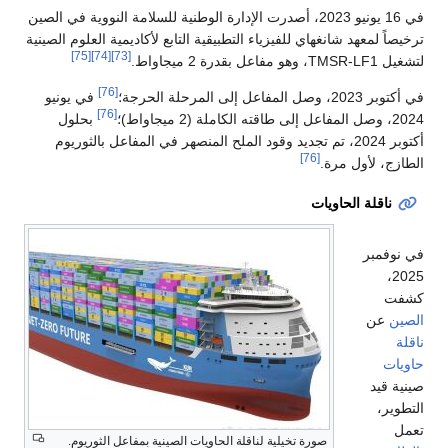
في 16 يونيو 2023، أصدرت الإدارة الوطنية للسلامة النووية في الصين
ترخيصاً لمعهد شانغهاي للفيزياء التطبيقية التابع لأكاديمية العلوم الصينية
[75]
[74]
[73]
لتشغيل TMSR-LF1، وهو مفاعل بقدرة 2 ميجاواط.
[76]
في أكتوبر 2023، وصل المفاعل إلى المرحلة الحرجة؛
في يونيو
[76]
2024، وصل المفاعل إلى طاقته الكاملة (2 ميجاواط)؛
بحلول
أكتوبر 2024، تم تجديد وقود الملح المنصهر في المفاعل بالثوريوم
[76]
الطازج، لأول مرة.
ناقلة الحاويات
في نوفمبر
2025،
كشفت
الصين
عن
ناقلة
حاويات
صينية قيد
التطوير،
تعمل
صورة تخيلية لناقلة الحاويات الصينية بمفاعل الثوريوم.