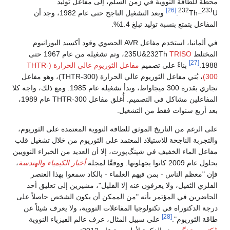
محطة للطاقة النووية في زمن السلم، إلى مفاعل توليد
[26]
232
233
U.
Th−
وبعد التشغيل الناجح حتى عام 1982، وجد أن
المفاعل يتمتع بنسبة توليد تبلغ 1.4%.
في ألمانيا، استخدم مفاعل AVR الحصوي وقود أكسيد اليورانيوم
المختلط 235U&232Th
TRISO
، وتم تشغيله من عام 1967 حتى
[27]
1988.
بناءً على تصميم
مفاعل الثوريوم عالي الحرارة (THTR-
300)
، بُني مفاعل الثوريوم عالي الحرارة (THTR-300)، وهو مفاعل
تجاري بقدرة 300 ميجاواط، وبدأ تشغيله عام 1985. ومع ذلك، واجه كلا
المفاعلين مشاكل في التصميم. أُغلق مفاعل THTR-300 عام 1989،
بعد أربع سنوات فقط من التشغيل.
على الرغم من التاريخ الموثق للطاقة النووية المعتمدة على الثوريوم،
والتجربة الناجحة للاستيلاد المعتمد على الثوريوم من خلال تشغيل قلب
مفاعل الماء الخفيف في شپنگ‌پورت، إلا أن العديد من الخبراء النوويين
بحلول عام 2009 كانوا يجهلونها. ووفقًا لمجلة
أخبار الكيمياء والهندسة
،
فإن "معظم الناس - بمن فيهم العلماء - بالكاد سمعوا بهذا العنصر
الفلزي الثقيل، ولا يعرفون عنه إلا القليل"، مشيرين إلى تعليق أحد
الحاضرين في المؤتمر بأنه "من الممكن أن يكون الشخص حاصلاً على
درجة الدكتوراه في تكنولوجيا المفاعلات النووية، ولا يعرف شيئاً عن
[28]
طاقة الثوريوم".
على سبيل المثال، عرف عالم الفيزياء النووية