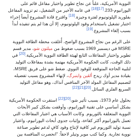
النووية الأمريكية، علناً عن نجاح تطوير واختبار مفاعل قائم على
[18]
[17]
اليورانيوم-233.
في عامه الأخير من التشغيل، تم تزويد المفاعل
[18]
بفلوريد الپلوتونيوم لفترة وجيزة.
واقترح قادة المشروع أيضاً إجراء
اختبار تشغيل باستخدام وقود الپلوتونيوم، إلا أن هذا لم يتم تنفيذه أبداً
[19]
بسبب إلغاء المشروع.
على الرغم من نجاح المشروع الواضح، أُغلقت محطة الطاقة النووية
MSRE في ديسمبر 1969 بسبب ضغوط من
ميلتون شو
، مدير قسم
[20]
تطوير واختبار المفاعلات التابع لهيئة الطاقة النووية الأمريكية.
في
ذلك الوقت، كانت الحكومة الأمريكية مهتمة بشدة بمفاعلات التوليد
لتلبية الحاجة المتوقعة للوقود النووي. ضغط شو على فريق MSRE،
بقيادة مدير أوك ريدج
ألڤين واينبرگ
، لإنهاء المشروع بسبب تفضيله
لتصميم المفاعل المولد الآخر المنافس آنذاك، وهو مفاعل التوليد
[22]
[21]
[20]
السريع الفلزي السائل.
[22]
[20]
بحلول عام 1973، بسبب تأثير شو،
استقرت الحكومة الأمريكية
بشكل أساسي على تقنية اليورانيوم، وأوقفت بشكل كبير الأبحاث
النووية المتعلقة بالثوريوم. وكانت الأسباب هي اعتبار المفاعلات التي
تعمل باليورانيوم أكثر كفاءة، وإثبات جدوى أبحاث اليورانيوم، واعتبار
نسبة توليد الثوريوم غير كافية لإنتاج وقود كافٍ لدعم تطوير صناعة
نووية تجارية. وكما كتب موير وتيلر لاحقاً: "انحصرت المنافسة بين