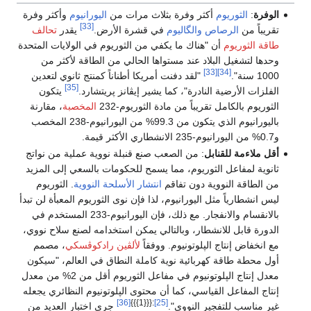
الوفرة
:
الثوريوم
أكثر وفرة بثلاث مرات من
اليورانيوم
وأكثر وفرة
[33]
تقريباً من
الرصاص
والگاليوم
في قشرة الأرض.
يقدر
تحالف
طاقة الثوريوم
أن "هناك ما يكفي من الثوريوم في الولايات المتحدة
وحدها لتشغيل البلاد عند مستواها الحالي من الطاقة لأكثر من
[33]
[34]
1000 سنة".
"لقد دفنت أمريكا أطناناً كمنتج ثانوي لتعدين
[35]
الفلزات الأرضية النادرة"، كما يشير إيڤانز پريتشارد.
يتكون
الثوريوم بالكامل تقريباً من مادة الثوريوم-232
المخصبة
، مقارنة
باليورانيوم الذي يتكون من 99.3% من اليورانيوم-238 المخصب
و0.7% من اليورانيوم-235 الانشطاري الأكثر قيمة.
أقل ملاءمة للقنابل
: من الصعب صنع قنبلة نووية عملية من نواتج
ثانوية لمفاعل الثوريوم، مما يسمح للحكومات بالسعي إلى المزيد
من الطاقة النووية دون تفاقم
انتشار الأسلحة النووية
. الثوريوم
ليس انشطارياً مثل اليورانيوم، لذا فإن نوى الثوريوم المعبأة لن تبدأ
بالانقسام والانفجار. مع ذلك، فإن اليورانيوم-233 المستخدم في
الدورة قابل للانشطار، وبالتالي يمكن استخدامه لصنع سلاح نووي،
مع انخفاض إنتاج الپلوتونيوم. ووفقاً
لألڤين رادكوڤسكي
، مصمم
أول محطة طاقة كهربائية نوية كاملة النطاق في العالم، "سيكون
معدل إنتاج الپلوتونيوم في مفاعل الثوريوم أقل من 2% من معدل
إنتاج المفاعل القياسي، كما أن محتوى الپلوتونيوم النظائري يجعله
[36]
:{{{1}}}
[25]
غير مناسب للتفجير النووي".
جرى اختبار العديد من