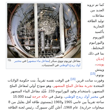
كما تم تزويد
العديد من
مفاعلات
توليد الطاقة
التجارية
بأكسيد
الثوريوم
واليورانيوم
المختلط،
بما في ذلك
إنديان
مفاعل ثوريوم نووي مبكر (
مفاعل ماء منصهر
) في
مختبر
پوينت
،
أوك ريدج الوطني
في الستينيات.
وپيتش
[15]
بوتوم،
[16]
وفورت سانت ڤرين.
في الوقت نفسه تقريباً، بنت حكومة الولايات
المتحدة
تجربة مفاعل الملح المنصهر
، وهو نموذج أولي لمفاعل الملح
المنصهر، باستخدام وقود اليورانيوم-233. شُيّد مفاعل الماء المنصهر
في
مختبر أوك ريدج الوطني
، وعمل في
حالة حرجة
لمدة 15.000
ساعة تقريباً بين عامي 1965 و1969 (بمستوى طاقة أقل بقليل من 8
ميجاوات حرارية). عام 1968، أعلن گلن سيبورگ، رئيس لجنة الطاقة