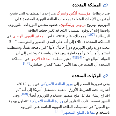
المملكة المتحدة
في بريطانيا،
مؤسسة ألگين واينبرگ
هي إحدى المنظمات التي تشجع
أو تدرس الأبحاث المتعلقة بمحطات الطاقة النووية المعتمدة على
الثوريوم. وتروج
بريوني ورثينگتون
، عضوة مجلس اللوردات، للثوريوم،
واصفةً إياه "بالوقود المنسي" الذي قد يُغير خطط الطاقة
[107]
البريطانية.
ومع ذلك، عام 2010، خلص
المختبر النووي الوطني
في
المملكة المتحدة (NNL) إلى أنه على المدى القصير والمتوسط، "... لا
تلعب دورة وقود الثوريوم دوراً حالياً"، لأنها "غير ناضجة تقنياً، وستتطلب
استثماراً مالياً كبيراً ومخاطرة دون فوائد واضحة"، وخلص إلى أن
[45]
[34]
الفوائد "مبالغ فيها".
تعتبر منظمة
أصدقاء الأرض
في المملكة
[108]
المتحدة أن البحث في هذا الأمر "مفيد" كخيار احتياطي.
الولايات المتحدة
وفي تقريرها المقدم إلى
وزير الطاقة الأمريكي
في يناير 2012،
أشارت لجنة الشريط الأزرق المعنية بمستقبل أمريكا إلى أنه "تم
[109]
اقتراح إنشاء مفاعل ملح منصهر يستخدم الثوريوم أيضاً".
وفي
الشهر نفسه، أفادت التقارير أن
وزارة الطاقة الأمريكية
"تتعاون بهدوء
مع الصين" في تصميمات الطاقة النووية القائمة على الثوريوم
[110]
باستخدام
مفاعل الملح المنصهر
.