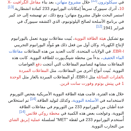
[12]
في
سيكلوترون
.
خلال
مشروع منهاتن
، بعد بناء
مفاعل الگرافيت X-
[13]
10
، أدرك سيبورگ سريعاً إمكانات اليورانيوم 233 كمادة انشطارية.
استمر البحث طوال مشروع منهاتن؛ ومع ذلك، تم تهميشه إلى حد كبير
في برنامج الأسلحة لصالح الپلوتونيوم، الذي اكتشفه سيبورگ في
[12]
فبراير 1941.
مع تشكيل
هيئة الطاقة النووية
، بُنيت مفاعلات نووية تعمل باليورانيوم
لإنتاج الكهرباء. وكان أول من فعل ذلك هو مُولِّد اليورانيوم التجريبي
EBR-I
. في الولايات المتحدة، كانت العديد من هذه المفاعلات
مفاعلات
الماء الخفيف
، بدءاً من محطة شپنگ‌پورت للطاقة النووية. كانت هذه
المفاعلات مشابهة لتصاميم المفاعلات التي أنتجت
دفع
الغواصات
النووية. بُنيت أنواع أخرى من المفاعلات، مثل
المفاعلات المبردة
بالفلزات السائلة
مثل EBR-I، أو المفاعلات المبردة بالغاز مثل
الوحدة
1 في پيتش بوتوم
وفورت سانت ڤرين
.
خلال هذه الفترة، قامت هيئة الطاقة النووية الأمريكية بفحص الثوريوم
[14]
لاستخدامه في
الأسلحة النووية
، وكذلك لتوليد الطاقة.
تم استخلاص
عدة أطنان من اليورانيوم 233 من الثوريوم في مفاعلات الطاقة
[14]
النووية، وعولجت بعض هذه الكمية في
محطة روكي فلاتس
.
أُستخدم اليورانيوم 233 في لقطة "MET" لسلسلة
عملية إبريق الشاي
من التجارب النووية.