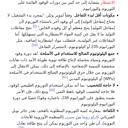
الانشطار
متشابه إلى حد كبير بين دورات الوقود القائمة على
الثوريوم واليورانيوم.
مكونات أقل لبدء التفاعل
: وفقاً لموير وتلر، "بمجرد بدء التشغيل، لا
يحتاج [مفاعل التوليد] إلى أي وقود آخر باستثناء الثوريوم لأن
[2]
[مفاعل التوليد] ينتج معظم أو كل وقوده الخاص".
تنتج مفاعلات
التوليد ما لا يقل عن كمية المواد الانشطارية التي تستهلكها. أما
المفاعلات غير التوليدية، فتتطلب مواد انشطارية إضافية، مثل
[34]
اليورانيوم-235 أو الپلوتونيوم، لاستمرار التفاعل.
جمع الپلوتونيوم الصالح للاستخدام في الأسلحة
: تُعد دورة وقود
الثوريوم وسيلة محتملة لإنتاج طاقة نووية طويلة الأمد ذات نفايات
منخفضة السمية الإشعاعية. بالإضافة إلى ذلك، يمكن الانتقال إلى
الثوريوم من خلال حرق الپلوتونيوم الصالح للاستخدام في الأسلحة
[41]
(WPu) أو الپلوتونيوم المدني.
لا حاجة للتخصيب
: بما أنه يمكن استخدام الثوريوم الطبيعي كوقود،
[40]
فلا حاجة لتخصيب الوقود باهظ الثمن.
ومع ذلك، فإن الأمر
نفسه ينطبق على اليورانيوم 238، باعتباره وقودًا خصبًا في دورة
اليورانيوم-الپلوتونيوم.
الكفاءة
: بمقارنة كمية الثوريوم المطلوبة بالفحم، يقدر حائز نوبل
الفيزيائي
كارلو روبيا
من
سيرن
(المنظمة الأوروپية للأبحاث
النووية)، أن طن واحد من الثوريوم يمكن أن ينتج طاقة تعادل