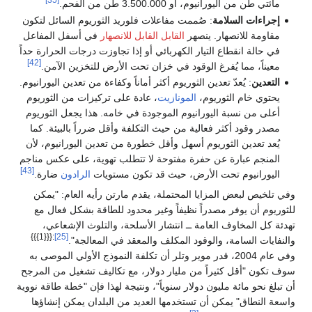
[35]
مائتي طن من اليورانيوم، أو 3.500.000 طن من الفحم.
إجراءات السلامة
: صُممت مفاعلات فلوريد الثوريوم السائل لتكون
مقاومة للانصهار. ينصهر
القابل القابل للانصهار
في أسفل المفاعل
في حالة انقطاع التيار الكهربائي أو إذا تجاوزت درجات الحرارة حداً
[42]
معيناً، مما يُفرغ الوقود في خزان تحت الأرض للتخزين الآمن.
التعدين
: يُعدّ تعدين الثوريوم أكثر أماناً وكفاءة من تعدين اليورانيوم.
يحتوي خام الثوريوم،
المونازيت
، عادة على تركيزات من الثوريوم
أعلى من نسبة اليورانيوم الموجودة في خامه. هذا يجعل الثوريوم
مصدر وقود أكثر فعالية من حيث التكلفة وأقل ضرراً بالبيئة. كما
يُعد تعدين الثوريوم أسهل وأقل خطورة من تعدين اليورانيوم، لأن
المنجم عبارة عن حفرة مفتوحة لا تتطلب تهوية، على عكس مناجم
[43]
اليورانيوم تحت الأرض، حيث قد تكون مستويات
الرادون
ضارة.
وفي تلخيص لبعض المزايا المحتملة، يقدم مارتن رأيه العام: "يمكن
للثوريوم أن يوفر مصدراً نظيفاً وغير محدود للطاقة بشكل فعال مع
تهدئة كل المخاوف العامة ــ انتشار الأسلحة، والتلوث الإشعاعي،
:{{{1}}}
[25]
والنفايات السامة، والوقود المكلف والمعقد في المعالجة".
وفي عام 2004، قدر موير وتلر أن تكلفة النموذج الأولي الموصى به
سوف تكون "أقل كثيراً من مليار دولار، مع تكاليف تشغيل من المرجح
أن تبلغ نحو مائة مليون دولار سنوياً"، ونتيجة لهذا فإن "خطة طاقة نووية
واسعة النطاق" يمكن أن تستخدمها العديد من البلدان يمكن إنشاؤها