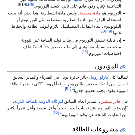
:{{{1}}}
[48]
التفاعلية لإنتاج وقود قائم على ثاني أكسيد الثوريوم.
الثوريوم هو
مادة مخصبة
، وليس مادة انشطارية. هذا يعني أنه يجب
استخدام الوقود مع مادة انشطارية منفصلة، ​​مثل اليورانيوم أو
الپلوتونيوم، لبدء التفاعل المتسلسل اللازم لتوليد الطاقة والحفاظ
[50]
[49]
عليها.
إن قابلية تطبيق الثوريوم في بيئات توليد الطاقة غير النووية
منخفضة نسبياً، مما يؤدي إلى طلب صغير جداً لاستكشاف
[48]
احتياطيات الثوريوم.
المؤيدون
لطالما كان
كارلو روبيا
، حائز جائزة نوبل في الفيزياء والمدير السابق
لسرن
، من أشدّ المعجبين بالثوريوم. ووفقاً لروبيا، "لكي تستمر الطاقة
[51]
النووية بقوة، يجب تعديلها جذرياً".
قال
هانز بليكس
، المدير العام السابق
للوكالة الدولية للطاقة الذرية
،
"إن وقود الثوريوم ينتج نفايات أصغر حجماً وأقل سمية وأقل عمراً بكثير
[52]
من النفايات الناتجة عن وقود اليورانيوم".
مشروعات الطاقة