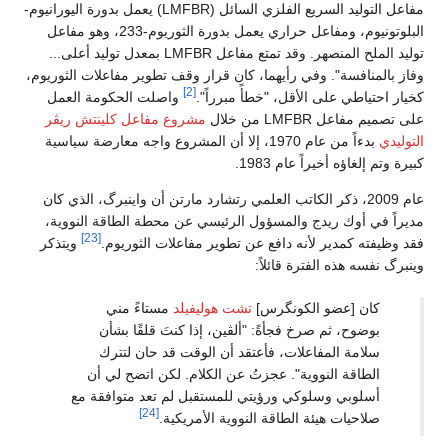
مفاعل التوليد السريع الفلزي السائل (LMFBR) يعمل بدورة اليورانيوم-
البلوتونيوم، ومفاعل حراري يعمل بدورة الثوريوم-233، وهو مفاعل
توليد الملح المنصهر. وقد تمتع مفاعل LMFBR بمعدل توليد أعلى...
وفاز بالمنافسة". وفي رأيهما، كان قرار وقف تطوير مفاعلات الثوريوم،
[2]
كخيار احتياطي على الأقل، "خطأً مبرراً".
واصلت الحكومة العمل
على تصميم مفاعل LMFBR من خلال
مشروع مفاعل كلينتش ريڤر
التوليدي
بدءاً من عام 1970، إلا أن المشروع واجه معارضة سياسية
كبيرة وتم إلغاؤه أخيراً عام 1983.
عام 2009، ذكر الكاتب العلمي رتشارد مارتن أن واينبرگ، الذي كان
مديراً في أوك ريدج والمسؤول الرئيسي عن محطة الطاقة النووية،
[23]
فقد وظيفته كمدير لأنه دافع عن تطوير مفاعلات الثوريوم.
ويتذكر
وينبرگ نفسه هذه الفترة قائلاً:
كان [عضو الكونگرس]
تشت هوليفيلد
مستاءً مني
بوضوح، ثم صرخ فجأةً: "ألڤين، إذا كنتَ قلقًا بشأن
سلامة المفاعلات، فأعتقد أن الوقت قد حان لتترك
الطاقة النووية". عجزتُ عن الكلام. لكن اتضح لي أن
أسلوبي وسلوكي ورؤيتي للمستقبل لم تعد متوافقة مع
[24]
صلاحيات هيئة الطاقة النووية الأمريكية.