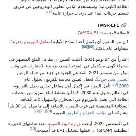
الطاقة الكهربائية؛ وسيستخدم الباقي لتطوير الهيدروجين عن طريق
[67]
تقسيم جزيئات الماء عند درجات حرارة عالية.
TMSR-LF1
المقالة الرئيسية:
TMSR-LF1
كان من المقرر أن يكتمل أحد النماذج الأولية
لمفاعل الثوريوم
بقدرة 2
[69]
[68]
ميجاواط عام 2021.
اعتباراً من 24 يونيو 2021، أعلنت الصين أن مفاعل الملح المنصهر في
صحراء گوبي سيكتمل في الموعد المحدد مع بدء الاختبارات في وقت
مبكر من سبتمبر 2021. المفاعل الجديد هو جزء من حملة
الزعيم
الصيني
شي جن‌پنگ
لجعل الصين محايدة للكربون بحلول عام
[70]
2060.
تأمل الصين في إكمال أول مفاعل تجاري يعمل بالثوريوم
في العالم بحلول عام 2030، كما أنها تخطط لبناء المزيد من محطات
الطاقة التي تعمل بالثوريوم في الصحاري والسهول ذات الكثافة
السكانية المنخفضة في غرب الصين، بالإضافة إلى ما يصل إلى 30 بلداً
[72]
[71]
[70]
مشاركة في
مبادرة الحزام والطريق
الصينية.
في أغسطس 2022، أبلغت
وزارة البيئة الصينية
معهد شانغهاي للفيزياء
[10]
التطبيقية (SINAP) أن خطتها لتشغيل LF1 قد أُعتمدت.