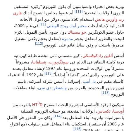
ويريد بعض الخبراء والسياسيين أن يكون الثوريوم "ركيزة المستقبل
[111]
النووي للولايات المتحدة".
أيد عضوا مجلس الشيوخ آنذاك
هاري
ريد
وأورين هاتش
استخدام 250 مليون دولار من أموال الأبحاث
[11]
الفدرالية لإحياء أبحاث
مختبر أوك ريدج الوطني
.
في عام 2009،
حاول عضو الكونگرس
جو سستاك
دون جدوى تأمين التمويل اللازم
للبحث والتطوير لمفاعل بحجم
مدمرة
(مفاعل بحجم يكفي لتشغيل
[112]
مدمرة) باستخدام وقود سائل قائم على الثوريوم.
أسس
ألڤين رادكوڤسكي
، كبير مصممي ثاني محطة طاقة كهربائية
ذرية كاملة النطاق في العالم في
شيپنگ‌پورت، پنسلڤانيا
، مشروعاً
مشتركاً بين الولايات المتحدة وروسيا عام 1997 لإنشاء مفاعل يعتمد
[113]
على الثوريوم، والذي يُعتبر "اختراقاً إبداعياً".
عام 1992، أثناء عمله
كأستاذ مقيم في
تل أبيب
، إسرائيل، أسس شركة أميركية، باسم
ثوريوم پاور المحدودة، بالقرب من
واشنطن دي سي
، لبناء مفاعلات
[113]
الثوريوم.
3
سيكون الوقود الأساسي لمشروع البحث المقترح
R
HT
بالقرب من
أوديسا، تكساس
، الولايات المتحدة، هو حبيبات الثوريوم المطلية
[114]
بالسيراميك. ولم يبدأ بناء المفاعل بعد.
وكان من المقرر في الأصل
عام 2006 أن يستغرق استكمال بناء المفاعل عشر سنوات (مع اقتراح
[115]
تاريخ تشغيلي عام 2015).