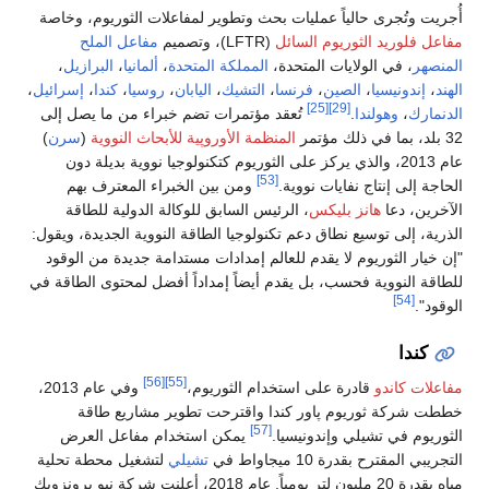
أُجريت وتُجرى حالياً عمليات بحث وتطوير لمفاعلات الثوريوم، وخاصة
مفاعل فلوريد الثوريوم السائل
(LFTR)، وتصميم
مفاعل الملح
المنصهر
، في الولايات المتحدة،
المملكة المتحدة
،
ألمانيا
،
البرازيل
،
الهند
،
إندونيسيا
،
الصين
،
فرنسا
،
التشيك
،
اليابان
،
روسيا
،
كندا
،
إسرائيل
،
[25]
[29]
الدنمارك
،
وهولندا
.
تُعقد مؤتمرات تضم خبراء من ما يصل إلى
32 بلد، بما في ذلك مؤتمر
المنظمة الأوروپية للأبحاث النووية
(
سرن
)
عام 2013، والذي يركز على الثوريوم كتكنولوجيا نووية بديلة دون
[53]
الحاجة إلى إنتاج نفايات نووية.
ومن بين الخبراء المعترف بهم
الآخرين، دعا
هانز بليكس
، الرئيس السابق للوكالة الدولية للطاقة
الذرية، إلى توسيع نطاق دعم تكنولوجيا الطاقة النووية الجديدة، ويقول:
"إن خيار الثوريوم لا يقدم للعالم إمدادات مستدامة جديدة من الوقود
للطاقة النووية فحسب، بل يقدم أيضاً إمداداً أفضل لمحتوى الطاقة في
[54]
الوقود".
كندا
[56]
[55]
مفاعلات كاندو
قادرة على استخدام الثوريوم،
وفي عام 2013،
خططت شركة ثوريوم پاور كندا واقترحت تطوير مشاريع طاقة
[57]
الثوريوم في تشيلي وإندونيسيا.
يمكن استخدام مفاعل العرض
التجريبي المقترح بقدرة 10 ميجاواط في
تشيلي
لتشغيل محطة تحلية
مياه بقدرة 20 مليون لتر يومياً. عام 2018، أعلنت شركة نيو برونزويك