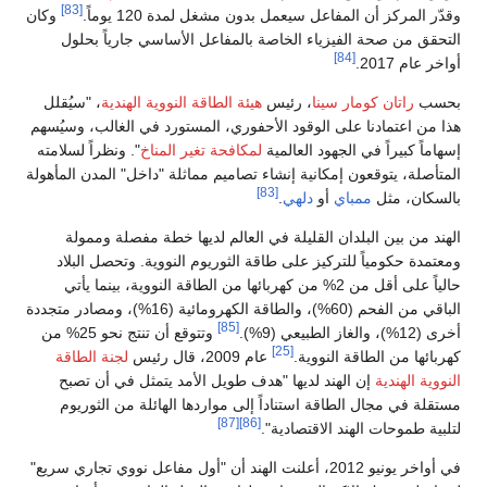
[83]
وقدّر المركز أن المفاعل سيعمل بدون مشغل لمدة 120 يوماً.
وكان
التحقق من صحة الفيزياء الخاصة بالمفاعل الأساسي جارياً بحلول
[84]
أواخر عام 2017.
بحسب
راتان كومار سينا
، رئيس
هيئة الطاقة النووية الهندية
، "سيُقلل
هذا من اعتمادنا على الوقود الأحفوري، المستورد في الغالب، وسيُسهم
إسهاماً كبيراً في الجهود العالمية
لمكافحة تغير المناخ
". ونظراً لسلامته
المتأصلة، يتوقعون إمكانية إنشاء تصاميم مماثلة "داخل" المدن المأهولة
[83]
بالسكان، مثل
ممباي
أو
دلهي
.
الهند من بين البلدان القليلة في العالم لديها خطة مفصلة وممولة
ومعتمدة حكومياً للتركيز على طاقة الثوريوم النووية. وتحصل البلاد
حالياً على أقل من 2% من كهربائها من الطاقة النووية، بينما يأتي
الباقي من الفحم (60%)، والطاقة الكهرومائية (16%)، ومصادر متجددة
[85]
أخرى (12%)، والغاز الطبيعي (9%).
وتتوقع أن تنتج نحو 25% من
[25]
كهربائها من الطاقة النووية.
عام 2009، قال رئيس
لجنة الطاقة
النووية الهندية
إن الهند لديها "هدف طويل الأمد يتمثل في أن تصبح
مستقلة في مجال الطاقة استناداً إلى مواردها الهائلة من الثوريوم
[87]
[86]
لتلبية طموحات الهند الاقتصادية".
في أواخر يونيو 2012، أعلنت الهند أن "أول مفاعل نووي تجاري سريع"