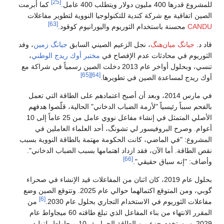
[25]
للمشروع قدرها 400 مليون دولار ويتطلب 400 عامل.
كما أبرمت
الصين اتفاقية مع شركة كندية للتكنولوجيا النووية لتطوير مفاعلات
[63]
CANDU
محسنة باستخدام الثوريوم واليورانيوم كوقود.
قاد د.
جيانگ ميان‌هنگ
، نجل الزعيم الصيني السابق
جيانگ زمين
، وفد
الثوريوم في محادثات عدم الإفصاح في
مختبر أوك ريدج الوطني
،
تنسي، وبحلول أواخر عام 2013 دخلت الصين رسمياً في شراكة مع
[65]
[64]
أوك ريدج لمساعدة الصين في تطويرها.
في مارس 2014، وبعد أن أصبح اعتمادهم على الطاقة التي تعمل
بالفحم سبباً رئيسياً "لأزمة الضباب الدخاني" الحالية، قلّصوا هدفهم
الأصلي المتمثل في إنشاء مفاعل نووي عامل من 25 عاماً إلى 10
أعوام. وصرح البروفيسور لي تشونگ، أحد العلماء العاملين في
المشروع: "في الماضي، كانت الحكومة مهتمة بالطاقة النووية بسبب
نقص الطاقة. أما الآن، فقد ازداد اهتمامها بسبب الضباب الدخاني".
[66]
وأضاف: "إنه سباق حقيقي".
بحلول عام 2019، كان اثنان من المفاعلات قيد الإنشاء في صحراء
گوبي، ومن المتوقع اكتمالهما حوالي عام 2025. وتتوقع الصين وضع
[6]
مفاعلات الثوريوم في الاستخدام التجاري بحلول عام 2030.
من
المقرر الانتهاء من بناء المفاعل الذي تبلغ طاقته 60 ميجاواط عام
2029. سيستخدم جزء من الطاقة الحرارية، 10 ميجاواط، لتوليد