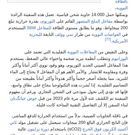
بالطاقة
النووية
،
ويمكنها حمل 14.000 حاوية شحن قياسية. تعمل هذه السفينة الرائدة
بواسطة
مفاعل الملح المنصهر
القائم على
الثوريوم
، بقدرة حرارية تبلغ
200 ميجاواط، وهو ما يطابق مستوى الطاقة
للمفاعل S6W
المستخدم
في
الغواصات النووية
من طراز
سي وولف
التابعة
للبحرية
[77]
الأمريكية
.
وعلى النقيض من
المفاعلات النووية
التقليدية التي تعتمد على
اليورانيوم
وتتطلب أنظمة تبريد ضخمة واحتواء عالي الضغط، يستخدم
هذا المفاعل الصيني الجديد الثوريوم، وهو وقود نووي أكثر أماناً وأكثر
وفرة ومقاومة للانتشار. والأمر الأهم هو أن المفاعل لا يحتاج إلى الماء
للتبريد، مما يجعله أصغر حجماً وأكثر هدوءاً وأكثر أماناً بطبيعته من
التصاميم التقليدية. إذا نُشرت هذه التكنولوجيا بنجاح على نطاق واسع،
فإنها قد تؤدي إلى تحول نموذجي في الشحن التجاري. ورغم أن مفهوم
السفينة تم الكشف عنه لأول مرة عام 2023 من قبل
حوض
جيانگ‌نان
لبناء السفن إلا أن التفاصيل التقنية المتاحة كانت قليلة.
في ناقلة الحاويات الصينية، بدلاً من استخدام الحرارة للدفع المباشر،
فإن الناتج الحراري البالغ 200 ميجاوات سيعمل على تشغيل مولد
ثاني
أكسيد الكربون فوق الحرج
(sCO2) باستخدام
دورة برايتون
عالية