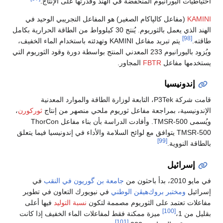
احتياطيات اليورانيوم المنخفضة في الهند وقدرتها على الإنتاج.
KAMINI
(مفاعل كالپاكام الصغير) هو المفاعل التجريبي الوحيد في
الهند الذي يعمل بالثوريوم. يُنتج 30 كيلوواط من الطاقة الحرارية بكامل
[98]
طاقته.
يتم تبريد مفاعل KAMINI وتهدئته باستخدام الماء الخفيف،
ويُزود باليورانيوم 233 المعدني المنتج بواسطة دورة وقود الثوريوم التي
يستخدمها مفاعل
FBTR
المجاور.
إندونيسيا
قامت شركة P3Tek، التابعة لوزارة الطاقة والموارد المعدنية
الإندونيسية، بمراجعة مفاعل ثوريوم ملحي منصهر من إنتاج
ثوركورن
،
ويُسمى TMSR-500. وأفادت الدراسة بأن بناء مفاعل ThorCon
TMSR-500 يتوافق مع لوائح السلامة والأداء في إندونيسيا فيما يتعلق
[99]
بالطاقة النووية.
إسرائيل
في مايو 2010، بدأ باحثون من
جامعة بن گوريون في النقب
في
إسرائيل
ومختبر بروك‌هيڤن الوطني
في نيويورك التعاون في تطوير
مفاعلات تعتمد على الثوريوم مصممة لتكون
نسبة التوليد
فيها أعلى
[100]
بقليل من 1،
ميزة ممكنة فقط لمفاعلات الماء الخفيف إذا كانت
[101]