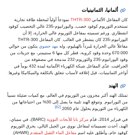
ألمانيا، الثمانينيات
كان المفاعل الألماني
THTR-300
نموذجاً أولياً لمحطة طاقة تجارية
تستخدم الثوريوم كوقود خصب، واليورانيوم-235 عالي التخصيب كوقود
انشطاري. ورغم تسميته بمفاعل الثوريوم عالي الحرارة، إلا أن
اليورانيوم-235 كان ينشطر في الغالب. كان المفاعل THTR-300
مفاعلاً عالي الحرارة مُبرداً بالهيليوم، وله
مهد حصوي
يتكون من حوالي
670.000 وحدة وقود كروية، قطر كل منها 6 سنتيمتر، مع جزيئات من
وقود اليورانيوم-235 والثوريوم-232 مدمجة في مصفوفة من
الجرافيت. غذّى المفاعل شبكة الكهرباء الألمانية لمدة 432 يوماً في
أواخر الثمانينيات، قبل إغلاقه لأسباب تتعلق بالتكلفة والميكانيكا وغيرها.
الهند
تمتلك الهند أكبر مخزون من الثوريوم في العالم، مع كميات ضئيلة نسبياً
من اليورانيوم. وتتوقع الهند تلبية ما يصل إلى 30% من احتياجاتها من
[82]
الكهرباء من الثوريوم بحلول عام 2050.
في فبراير 2014، قدّم
مركز بابا للأبحاث النووية
(BARC)، في ممباي،
الهند، أحدث تصميماته لمفاعل نووي من الجيل التالي، يحرق الثوريوم
كوقود خام، وأطلق عليه اسم
مفاعل الماء الثقيل المتقدم
(AHWR).