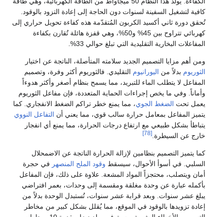
الكفاءة. يُولّد هذا النظام 50 ميجاواط من الطاقة الكهربائية، وهي طاقة
كافية لتشغيل السفينة لسنوات دون الحاجة إلى إعادة التزود بالوقود.
تُحقق دورة ثاني أكسيد الكربون المُتقدّمة هذه كفاءة تحويل حراري إلى
كهربائي تتراوح بين 45% و50%، وهي قفزة هائلة تُقارن بكفاءة
المفاعلات البخارية التقليدية التي تبلغ حوالي 33%.
ومن أهم مزايا التصميم الجديد سلامته المتأصلة، الناتجة عن اختيار
الثوريوم
بدلاً من
اليورانيوم
التقليدي. فالثوريوم أكثر وفرة، وتصميم
المفاعل لا يتطلب الماء للتبريد، مما يسمح بنظام أصغر وأكثر هدوءاً
وأماناً. وفي ما يخص إجراءات الحماية المتعددة، فإن مفاعل الثوريوم
يعمل تحت
الضغط الجوي
، مما يمنع خطر تراكم الضغط الانفجاري. كما
يتميز المفاعل بمعامل حرارة سالب قوي، مما يعني أن
التفاعل النووي
يتباطأ بشكل طبيعي مع ارتفاع درجات الحرارة، مما يمنع أي انفجار
[78]
خارج عن السيطرة.
كما يتميز التصميم بنظامين لإزالة الحرارة الناتجة عن الاضمحلال
السلبي. في أسوأ الأحوال، سيسقط
وقود الملح المنصهر
في حجرة
أمان ويتصلب، محتجزاً المواد المشعة. علاوة على ذلك، فإن المفاعل
بأكمله عبارة عن وحدة مغلقة ومقسمة إلى وحدات، بعمر افتراضي
يبلغ عشر سنوات. وبعد قرابة عشر سنوات، تُستبدل الوحدة بدلاً من
إعادة تزويدها بالوقود في الموقع، مما يُقلل بشكل كبير من مخاطر
التسرب والأخطاء البشرية. وسيتوفر مولد ديزل بقدرة 10 ميجاوات