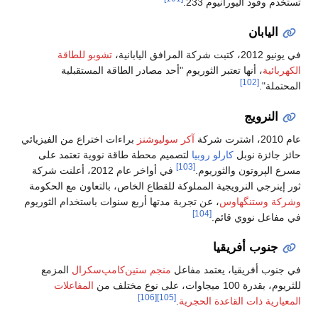
تستخدم وقود اليورانيوم 233.
اليابان
في يونيو 2012، كتبت شركة المرافق اليابانية،
تشوبو للطاقة
الكهربائية
، أنها تعتبر الثوريوم "أحد مصادر الطاقة المستقبلية
[102]
المحتملة".
النرويج
عام 2010، اشترت شركة
آكر سوليوشنز
براءات اختراع من الفيزيائي
حائز جائزة نوبل
كارلو روبيا
لتصميم محطة طاقة نووية تعتمد على
[103]
مسرع الپروتون والثوريوم.
في أواخر عام 2012، أعلنت شركة
ثور إينرجي النرويجية المملوكة للقطاع الخاص، بالتعاون مع الحكومة
وشركة وستنگهاوس
، عن تجربة مدتها أربع سنوات باستخدام الثوريوم
[104]
في مفاعل نووي قائم.
جنوب أفريقيا
في جنوب أفريقيا، يعتمد مفاعل
منجم ستين‌كامپ‌سكرال
المزمع
للثريوم، بقدرة 100 ميجاوات، على نوع مختلف من
المفاعلات
[106]
[105]
المعيارية ذات القاعدة الحجرية
.