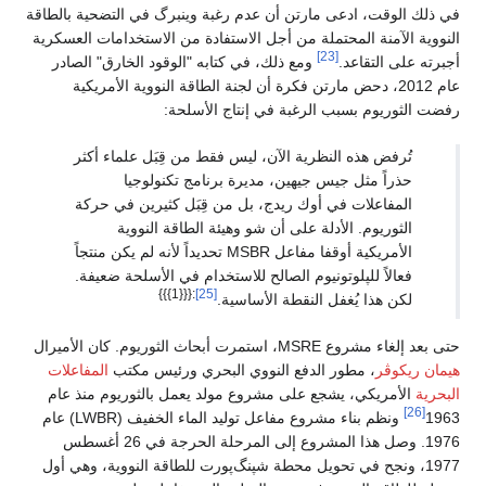
في ذلك الوقت، ادعى مارتن أن عدم رغبة وينبرگ في التضحية بالطاقة
النووية الآمنة المحتملة من أجل الاستفادة من الاستخدامات العسكرية
[23]
أجبرته على التقاعد.
ومع ذلك، في كتابه "الوقود الخارق" الصادر
عام 2012، دحض مارتن فكرة أن لجنة الطاقة النووية الأمريكية
رفضت الثوريوم بسبب الرغبة في إنتاج الأسلحة:
تُرفض هذه النظرية الآن، ليس فقط من قِبَل علماء أكثر
حذراً مثل جيس جيهين، مديرة برنامج تكنولوجيا
المفاعلات في أوك ريدج، بل من قِبَل كثيرين في حركة
الثوريوم. الأدلة على أن شو وهيئة الطاقة النووية
الأمريكية أوقفا مفاعل MSBR تحديداً لأنه لم يكن منتجاً
فعالاً للپلوتونيوم الصالح للاستخدام في الأسلحة ضعيفة.
:{{{1}}}
[25]
لكن هذا يُغفل النقطة الأساسية.
حتى بعد إلغاء مشروع MSRE، استمرت أبحاث الثوريوم. كان الأميرال
هيمان ريكوڤر
، مطور الدفع النووي البحري ورئيس مكتب
المفاعلات
البحرية
الأمريكي، يشجع على مشروع مولد يعمل بالثوريوم منذ عام
[26]
1963
ونظم بناء مشروع مفاعل توليد الماء الخفيف (LWBR) عام
1976. وصل هذا المشروع إلى المرحلة الحرجة في 26 أغسطس
1977، ونجح في تحويل محطة شپنگ‌پورت للطاقة النووية، وهي أول