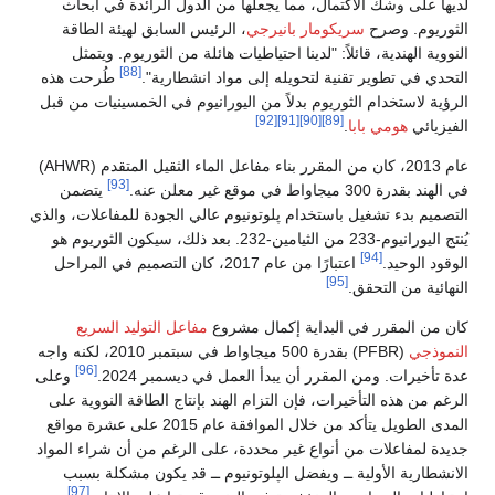
لديها على وشك الاكتمال، مما يجعلها من الدول الرائدة في أبحاث
الثوريوم. وصرح
سريكومار بانيرجي
، الرئيس السابق لهيئة الطاقة
النووية الهندية، قائلاً: "لدينا احتياطيات هائلة من الثوريوم. ويتمثل
[88]
التحدي في تطوير تقنية لتحويله إلى مواد انشطارية".
طُرحت هذه
الرؤية لاستخدام الثوريوم بدلاً من اليورانيوم في الخمسينيات من قبل
[92]
[91]
[90]
[89]
الفيزيائي
هومي بابا
.
عام 2013، كان من المقرر بناء مفاعل الماء الثقيل المتقدم (AHWR)
[93]
في الهند بقدرة 300 ميجاواط في موقع غير معلن عنه.
يتضمن
التصميم بدء تشغيل باستخدام پلوتونيوم عالي الجودة للمفاعلات، والذي
يُنتج اليورانيوم-233 من الثيامين-232. بعد ذلك، سيكون الثوريوم هو
[94]
الوقود الوحيد.
اعتبارًا من عام 2017، كان التصميم في المراحل
[95]
النهائية من التحقق.
كان من المقرر في البداية إكمال مشروع
مفاعل التوليد السريع
النموذجي
(PFBR) بقدرة 500 ميجاواط في سبتمبر 2010، لكنه واجه
[96]
عدة تأخيرات. ومن المقرر أن يبدأ العمل في ديسمبر 2024.
وعلى
الرغم من هذه التأخيرات، فإن التزام الهند بإنتاج الطاقة النووية على
المدى الطويل يتأكد من خلال الموافقة عام 2015 على عشرة مواقع
جديدة لمفاعلات من أنواع غير محددة، على الرغم من أن شراء المواد
الانشطارية الأولية ــ ويفضل الپلوتونيوم ــ قد يكون مشكلة بسبب
[97]