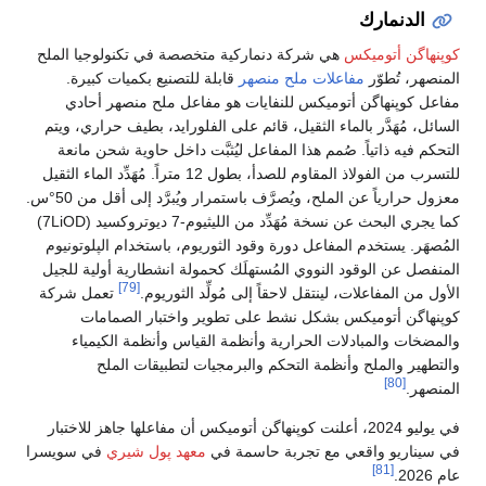
الدنمارك
كوپنهاگن أتوميكس
هي شركة دنماركية متخصصة في تكنولوجيا الملح
المنصهر، تُطوّر
مفاعلات ملح منصهر
قابلة للتصنيع بكميات كبيرة.
مفاعل كوپنهاگن أتوميكس للنفايات هو مفاعل ملح منصهر أحادي
السائل، مُهَدَّر بالماء الثقيل، قائم على الفلورايد، بطيف حراري، ويتم
التحكم فيه ذاتياً. صُمم هذا المفاعل ليُثبَّت داخل حاوية شحن مانعة
للتسرب من الفولاذ المقاوم للصدأ، بطول 12 متراً. مُهَدِّد الماء الثقيل
معزول حرارياً عن الملح، ويُصرَّف باستمرار ويُبرَّد إلى أقل من 50°س.
كما يجري البحث عن نسخة مُهَدِّد من الليثيوم-7 ديوتروكسيد (7LiOD)
المُصهَر. يستخدم المفاعل دورة وقود الثوريوم، باستخدام الپلوتونيوم
المنفصل عن الوقود النووي المُستهلَك كحمولة انشطارية أولية للجيل
[79]
الأول من المفاعلات، لينتقل لاحقاً إلى مُولِّد الثوريوم.
تعمل شركة
كوپنهاگن أتوميكس بشكل نشط على تطوير واختبار الصمامات
والمضخات والمبادلات الحرارية وأنظمة القياس وأنظمة الكيمياء
والتطهير والملح وأنظمة التحكم والبرمجيات لتطبيقات الملح
[80]
المنصهر.
في يوليو 2024، أعلنت كوپنهاگن أتوميكس أن مفاعلها جاهز للاختبار
في سيناريو واقعي مع تجربة حاسمة في
معهد پول شيري
في سويسرا
[81]
عام 2026.