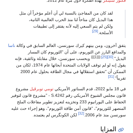
ڤكتور ستينگر
بهذه الفكرة لأول مرة عام 2012:
لقد كان من المفاجئ بالنسبة لي أن أعلم مؤخراً أن مثل
هذا البديل كان متاحاً لنا منذ الحرب العالمية الثانية،
ولكن لم يتم السعي إليه لأنه يفتقر إلى تطبيقات
[29]
الأسلحة.
يتفق آخرون، ومن بينهم كيرك سورنسن، العالم السابق في وكالة
ناسا
والمدافع البارز عن الثوريوم، على أن "الثوريوم كان المسار
:{{{1}}}
[25]
[30]
البديل".
وبحسب سورنسن، خلال مقابلة وثائقية، فإنه
يقول إنه لو لم توقف الولايات المتحدة أبحاثها عام 1974، لكان من
الممكن أن "تحقق استقلالها في مجال الطاقة بحلول عام 2000
[31]
تقريباً".
في 18 مايو 2022، قدم السناتور الأمريكي
تومي توبرڤيل
مشروع
قانون مجلس الشيوخ الأمريكي رقم S.4242 - "مشروع قانون لتوفير
الحفاظ على اليورانيوم 233 وتخزينه لتعزيز تطوير مفاعلات الملح
المنصهر للثوريوم"، "قانون أمن طاقة الثوريوم"، وهو إجراء حث عليه
[32]
سورنسن منذ عام 2006.
لكن الكونگرس لم يعتمده.
المزايا