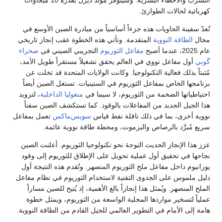
كهربائية لحالات الطوارئ.
تُعدّ سفينة الحاويات هذه جزءاً أساسياً من مبادرة الصين الأوسع في
مجال
الطاقة النووية
المتقدمة. وتأتي هذه الخطوة عقب إنجاز تاريخي
عام 2025، عندما أصبح
مفاعل الثوريوم
التجريبي الصيني في
صحراء
گوبي
أول مفاعل نووي في العالم يحقق تشغيلاً مستقراً طويل الأمد،
مُثبتاً بذلك فعالية التكنولوجيا. وكانت الولايات المتحدة قد تخلت عن
برنامجها الخاص بمفاعل الثوريوم في الستينيات. تستغل الصين أيضاً
احتياطياتها الضخمة من الثوريوم، لا سيما في
منغوليا الداخلية
، لتزويد
هذا الجيل الجديد من المفاعلات بالوقود. كما تستكشف الصين سفناً
نووية أخرى، بما في ذلك ناقلة نفط قياس
سويس‌ماكس
تعمل بمفاعل
سريع مُبرَّد بالرصاص والبزموت، ومحطة طاقة نووية عائمة.
عزز هذا الإنجاز الحديث التوجهَ نحو تكنولوجيا الثوريوم. أعلنت الصين
نجاحها في تحقيق أول عملية تحويل على الإطلاق للثوريوم إلى وقود
يورانيوم داخل مفاعل ملح الثوريوم المنصهر. وتُقدم هذه النتيجة أول
دليل ملموس على الجدوى التقنية لاستخدام الثوريوم في نظام مفاعل
الملح المنصهر. ويُمثل هذا إنجازاً بالغ الأهمية، إذ يُتيح للصين مساراً
عملياً لتسخير مواردها المحلية الواسعة من الثوريوم، ويمثل خطوة
هامة إلى الأمام في التطوير العالمي للجيل القادم من الطاقة النووية.