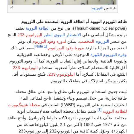
عينة من
الثوريوم
.
طاقة الثوريوم النووية
أو
الطاقة النووية المعتمدة على الثوريوم
(
)، هي نوع من
الطاقة النووية
يعتمد
Thorium-based nuclear power
توليده بشكل أساسي على
الانشطار النووي
لنظير
اليورانيوم-233
الناتج
من عنصر
الثوريوم
المخصب
. يمكن
لدورة وقود الثوريوم
أن توفر
[Note 1]
العديد من المزايا مقارنة
بدورة وقود اليورانيوم
.
—بما في ذلك
وفرة الثوريوم الكبيرة
الموجودة على الأرض، وخصائصه الفيزيائية
والنووية الفائقة، وانخفاض إنتاج النفايات النووية. كما أن وقود الثوريوم
أقل قابليةً للاستخدام كسلاح، نظراً لصعوبة استخدام
اليورانيوم-233
المُنتَج في المفاعل كسلاح. أما
الپلوتونيوم-239
، فيُنتَج بمستويات أقل
بكثير، ويمكن استهلاكه في مفاعلات الثوريوم.
ثبتت جدوى استخدام الثوريوم على نطاق واسع، على نطاق محطة
طاقة تجارية، من خلال تصميم وبناء وتشغيل ناجح لمفاعل الماء
الخفيف المعتمد على الثوريوم (LWBR) المثبت في
محطة شيپنگ‌پورت
[1]
للطاقة النووية
.
صُمم مفاعل محطة الطاقة هذه لاستيعاب أنوية
مختلفة. صُنِّف قلب الثوريوم بقدرة 60 ميجاواط (كهربائي)، وأنتج طاقة
من عام 1977 حتى 1982 (أكثر من 2.1 بليون كيلوواط/ساعة من
الكهرباء)، وحوّل كمية كافية من الثوريوم-232 إلى يورانيوم-233