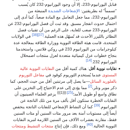
قنابل اليورانيوم-233، إلا أن وجود اليورانيوم-232 كان يُسبب
"تسمماً" له بطريقتين:
الإشعاعات الشديدة
المنبعثة من
اليورانيوم-232، مما جعل التعامل مع المادة صعباً، كما أدى إلى
احتمال حدوث انفجار مسبق. وقد ثبت أن فصل اليورانيوم-232 عن
اليورانيوم-233 صعب للغاية، على الرغم من أن تقنيات فصل
[38]
[37]
النظائر بالليزر الأحدث قد تُسهّل هذه العملية.
في الولايات
المتحدة، قامت هيئة الطاقة النووية ووزارة الطاقة بمعالجة عدة
كيلوجرامات من اليورانيوم 233 في روكي فلاتس، واستخدمتا
بنجاح خطوات عزل كيميائية متعددة لعزل منتجات اضمحلال
[14]
اليورانيوم 232.
نفايات نووية أقل
: هناك كمية أقل من
النفايات النووية عالية
المستوى
عندما يُستخدم الثوريوم كوقود في
مفاعل الثوريوم
بالفلوريد السائل
—ما يصل إلى مرتبتين أقل من حيث الحجم، كما
[2]
ذكر موير وتلر،
مما يؤدي إلى عدم الاحتياج إلى التخزين على
:{{{1}}}
[25]
نطاق واسع أو طويل الأمد؛
يزعم العلماء الصينيون أن
النفايات الخطرة ستكون أقل بألف مرة من تلك الناتجة عن
[39]
اليورانيوم.
كما أن النشاط الإشعاعي للنفايات الناتجة ينخفض ​​
أيضاً إلى مستويات آمنة بعد مرور مئات السنين أو مئات السنين
فقط، مقارنة بعشرات الآلاف من السنين اللازمة لتبريد النفايات
[40]
النووية الحالية.
ومع ذلك، فإن إنتاج
منتجات التنشيط
ومنتجات