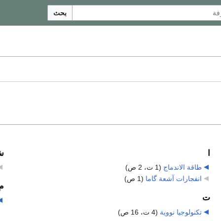
بحث
ا
ش
طاقة الاندماج
‏
(1 ت، 2 ص)
انفجارات آشعة گاما
‏
(1 ص)
م
ت
تكنولوجيا نووية
‏
(4 ت، 16 ص)