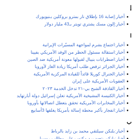
إ
أخبار:إصابة 16 بإطلاق نار بمترو بروكلين بـنيويورك
أخبار:إلون مسك يشتري تويتر بـ43 مليار دولار
ا
أخبار:اجتماع بشرم لمواجهة المسيّرات الإيرانية
أخبار:استقالة مسئول الحظر من الوفد الأمريكي بفيينا
أخبار:اضطرابات بنيبال لقبولها معونة أمريكية ضد الصين
أخبار:الجزائر ترفض طلب أمريكا زيادة الغاز لأوروبا
أخبار:الجنرال كوريلا قائداً للقيادة المركزية الأمريكية
العقوبات الأمريكية على إيران
أخبار:القاذفة الشبح بي-٢١ تدخل الخدمة ٢٠٢٣
أخبار:الكنيسة المشيخية الأمريكية تعلن إسرائيل دولة أبارتهايد
أخبار:المخابرات الأمريكية تحقق بتعطل اتصالاتها بأوروبا
أخبار:انفجار بأكبر محطة إسالة بأمريكا يغلقها 3أسابيع
ب
أخبار:بلنكن سيلتقي محمد بن زايد بالرباط
أخبار:بلنكن يتعهد برد مكتوب على مطالب روسيا