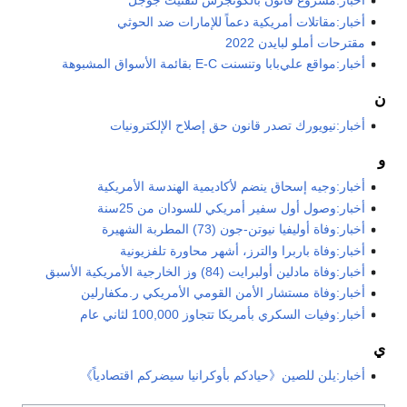
أخبار:مشروع قانون بالكونجرس لتفتيت جوجل
أخبار:مقاتلات أمريكية دعماً للإمارات ضد الحوثي
مقترحات أملو لبايدن 2022
أخبار:مواقع علي‌بابا وتنسنت E-C بقائمة الأسواق المشبوهة
ن
أخبار:نيويورك تصدر قانون حق إصلاح الإلكترونيات
و
أخبار:وجيه إسحاق ينضم لأكاديمية الهندسة الأمريكية
أخبار:وصول أول سفير أمريكي للسودان من 25سنة
أخبار:وفاة أوليفيا نيوتن-جون (73) المطربة الشهيرة
أخبار:وفاة باربرا والترز، أشهر محاورة تلفزيونية
أخبار:وفاة مادلين أولبرايت (84) وز الخارجية الأمريكية الأسبق
أخبار:وفاة مستشار الأمن القومي الأمريكي ر.مكفارلين
أخبار:وفيات السكري بأمريكا تتجاوز 100,000 لثاني عام
ي
أخبار:يلن للصين《حيادكم بأوكرانيا سيضركم اقتصادياً》