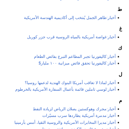
ط
أخبار:طاهر الجمل يُنتخب إلى أكاديمية الهندسة الأمريكية
غ
أخبار:غواصة أمريكية بالمياه الروسية قرب جزر كوريل
ك
أخبار:كاليفورنيا تجبر المطاعم التبرع بفائض الطعام
أخبار:كاليفورنيا تحقق فائض ميزانية ١٠٠ مليار$
ل
أخبار:لماذا لا تعاقب أمريكا البنوك الهندية لدعمها روسيا؟
أخبار:لوسي تاملين قائمة بأعمال السفارة الأمريكية بالخرطوم
م
أخبار:مجرك وهوكستين يصلان الرياض لزيادة النفط
أخبار:مدمرة أمريكية يطاردها سرب مسيّرات
أخبار:مديرا المخابرات الأمريكية والروسية التقيا، أمس بأرمينيا