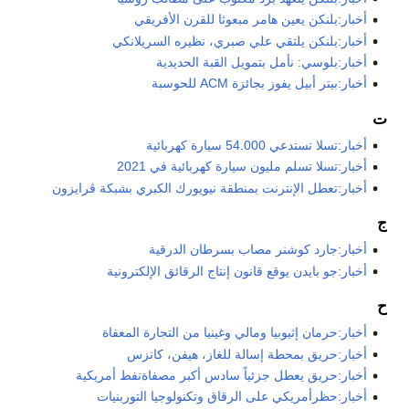
أخبار:بلنكن يعين هامر مبعوثا للقرن الأفريقي
أخبار:بلنكن يلتقي علي صبري، نظيره السريلانكي
أخبار:بلوسي: نأمل بتمويل القبة الحديدية
أخبار:بيتر أبيل يفوز بجائزة ACM للحوسبة
ت
أخبار:تسلا تستدعي 54.000 سيارة كهربائية
أخبار:تسلا تسلم مليون سيارة كهربائية في 2021
أخبار:تعطل الإنترنت بمنطقة نيويورك الكبري بشبكة ڤرايزون
ج
أخبار:جارد كوشنر مصاب بسرطان الدرقية
أخبار:جو بايدن يوقع قانون إنتاج الرقائق الإلكترونية
ح
أخبار:حرمان إثيوبيا ومالي وغينيا من التجارة المعفاة
أخبار:حريق بمحطة إسالة للغاز، هيفن، كانزس
أخبار:حريق يعطل جزئياً سادس أكبر مصفاة‌نفط أمريكية
أخبار:حظرأمريكي على الرقاق وتكنولوجيا التوربنيات