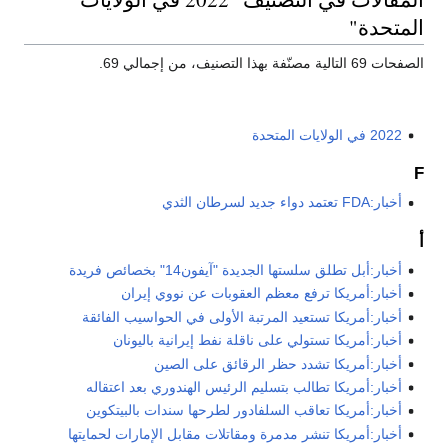
المتحدة"
الصفحات 69 التالية مصنّفة بهذا التصنيف، من إجمالي 69.
2022 في الولايات المتحدة
F
أخبار:FDA تعتمد دواء جديد لسرطان الثدي
أ
أخبار:أبل تطلق سلستها الجديدة "آيفون14" بخصائص فريدة
أخبار:أمريكا ترفع معظم العقوبات عن نووي إيران
أخبار:أمريكا تستعيد المرتبة الأولى في الحواسيب الفائقة
أخبار:أمريكا تستولي على ناقلة نفط إيرانية باليونان
أخبار:أمريكا تشدد حظر الرقائق على الصين
أخبار:أمريكا تطالب بتسليم الرئيس الهندوري بعد اعتقاله
أخبار:أمريكا تعاقب السلفادور لطرحها سندات بالبيتكوين
أخبار:أمريكا تنشر مدمرة ومقاتلات مقابل الإمارات لحمايتها