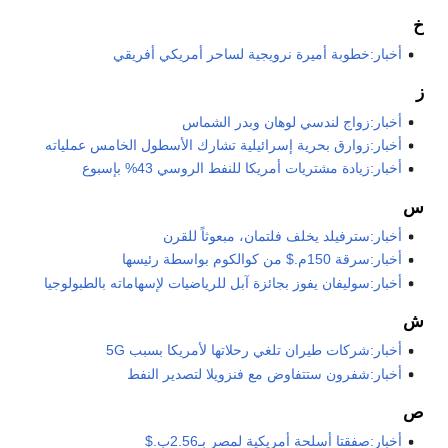
خ
أخبار:خطوبة أميرة نرويجية لساحر أمريكي أفريقي
ز
أخبار:زواج لندسي لوهان وبدر الشماس
أخبار:زوارق بحرية إسرائيلية تشارك الأسطول الخامس عملياته
أخبار:زيادة مشتريات أمريكا للنفط الروسي 43% بإسبوع
س
أخبار:سترفيلد يخلف فلتمان، مبعوثاً للقرن
أخبار:سرقة 150م.$ من كوالكوم بواسطة رئيسها
أخبار:سوليفان يفوز بجائزة آبل للرياضيات لإسهاماته بالطبولوجيا
ش
أخبار:شركات طيران تلغي رحلاتها لأمريكا بسبب 5G
أخبار:شفرون ستتفاوض مع فنزويلا لتصدير النفط
ص
أخبار:صفقتا أسلحة أمريكية لمصر بـ2.56ب.$