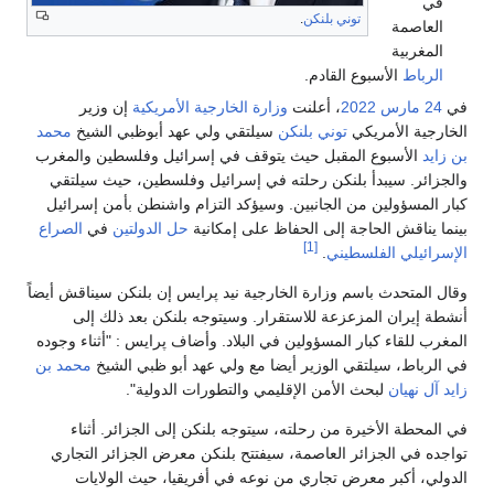
في
توني بلنكن
.
العاصمة
المغربية
الرباط
الأسبوع القادم.
في
24 مارس
2022
، أعلنت
وزارة الخارجية الأمريكية
إن وزير
الخارجية الأمريكي
توني بلنكن
سيلتقي ولي عهد أبوظبي الشيخ
محمد
بن زايد
الأسبوع المقبل حيث يتوقف في إسرائيل وفلسطين والمغرب
والجزائر. سيبدأ بلنكن رحلته في إسرائيل وفلسطين، حيث سيلتقي
كبار المسؤولين من الجانبين. وسيؤكد التزام واشنطن بأمن إسرائيل
بينما يناقش الحاجة إلى الحفاظ على إمكانية
حل الدولتين
في
الصراع
[1]
الإسرائيلي الفلسطيني
.
وقال المتحدث باسم وزارة الخارجية نيد پرايس إن بلنكن سيناقش أيضاً
أنشطة إيران المزعزعة للاستقرار. وسيتوجه بلنكن بعد ذلك إلى
المغرب للقاء كبار المسؤولين في البلاد. وأضاف پرايس : "أثناء وجوده
في الرباط، سيلتقي الوزير أيضا مع ولي عهد أبو ظبي الشيخ
محمد بن
زايد آل نهيان
لبحث الأمن الإقليمي والتطورات الدولية".
في المحطة الأخيرة من رحلته، سيتوجه بلنكن إلى الجزائر. أثناء
تواجده في الجزائر العاصمة، سيفتتح بلنكن معرض الجزائر التجاري
الدولي، أكبر معرض تجاري من نوعه في أفريقيا، حيث الولايات