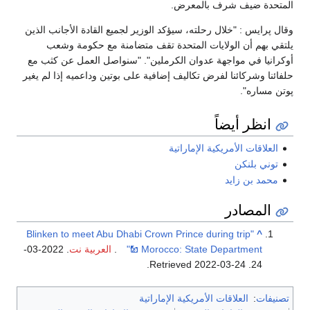
المتحدة ضيف شرف بالمعرض.
وقال پرايس : "خلال رحلته، سيؤكد الوزير لجميع القادة الأجانب الذين
يلتقي بهم أن الولايات المتحدة تقف متضامنة مع حكومة وشعب
أوكرانيا في مواجهة عدوان الكرملين". "سنواصل العمل عن كثب مع
حلفائنا وشركائنا لفرض تكاليف إضافية على بوتين وداعميه إذا لم يغير
پوتن مساره".
انظر أيضاً
العلاقات الأمريكية الإماراتية
توني بلنكن
محمد بن زايد
المصادر
"Blinken to meet Abu Dhabi Crown Prince during trip
^
to Morocco: State Department"
.
العربية نت
. 2022-03-
.
2022-03-24
. Retrieved
24
تصنيفات
:
العلاقات الأمريكية الإماراتية