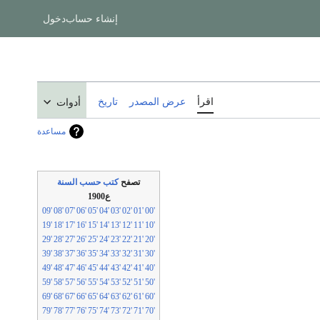
إنشاء حساب
دخول
اقرأ
عرض المصدر
تاريخ
أدوات
مساعدة
تصفح
كتب حسب السنة
ع1900
'09
'08
'07
'06
'05
'04
'03
'02
'01
'00
'19
'18
'17
'16
'15
'14
'13
'12
'11
'10
'29
'28
'27
'26
'25
'24
'23
'22
'21
'20
'39
'38
'37
'36
'35
'34
'33
'32
'31
'30
'49
'48
'47
'46
'45
'44
'43
'42
'41
'40
'59
'58
'57
'56
'55
'54
'53
'52
'51
'50
'69
'68
'67
'66
'65
'64
'63
'62
'61
'60
'79
'78
'77
'76
'75
'74
'73
'72
'71
'70