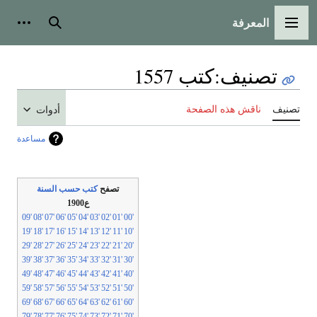
المعرفة
لقائمة الرئيسية
بحث
أدوات شخص
تصنيف
:
كتب 1557
نيف
ناقش هذه الصفحة
أدوات
مساعدة
تصفح
كتب حسب السنة
ع1900
'09
'08
'07
'06
'05
'04
'03
'02
'01
'00
'19
'18
'17
'16
'15
'14
'13
'12
'11
'10
'29
'28
'27
'26
'25
'24
'23
'22
'21
'20
'39
'38
'37
'36
'35
'34
'33
'32
'31
'30
'49
'48
'47
'46
'45
'44
'43
'42
'41
'40
'59
'58
'57
'56
'55
'54
'53
'52
'51
'50
'69
'68
'67
'66
'65
'64
'63
'62
'61
'60
'79
'78
'77
'76
'75
'74
'73
'72
'71
'70