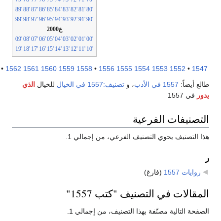
'89
'88
'87
'86
'85
'84
'83
'82
'81
'80
'99
'98
'97
'96
'95
'94
'93
'92
'91
'90
ع2000
'09
'08
'07
'06
'05
'04
'03
'02
'01
'00
'19
'18
'17
'16
'15
'14
'13
'12
'11
'10
1567
•
1562
1561
1560
1559
1558
•
1556
1555
1554
1553
1552
•
15
ع أيضاً:
1557 في الأدب
، و
تصنيف:1557 في الخيال
للخيال
الذي
ر
في 1557
تصنيفات الفرعية
 التصنيف يحوي التصنيف الفرعي، من إجمالي 1.
روايات 1557
‏
(فارغ)
مقالات في التصنيف "كتب 1557"
فحة التالية مصنّفة بهذا التصنيف، من إجمالي 1.