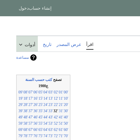
إنشاء حساب
دخول
اقرأ
عرض المصدر
تاريخ
أدوات
مساعدة
تصفح
كتب حسب السنة
ع1900
'09
'08
'07
'06
'05
'04
'03
'02
'01
'00
'19
'18
'17
'16
'15
'14
'13
'12
'11
'10
'29
'28
'27
'26
'25
'24
'23
'22
'21
'20
'39
'38
'37
'36
'35
'34
'33
'32
'31
'30
'49
'48
'47
'46
'45
'44
'43
'42
'41
'40
'59
'58
'57
'56
'55
'54
'53
'52
'51
'50
'69
'68
'67
'66
'65
'64
'63
'62
'61
'60
'79
'78
'77
'76
'75
'74
'73
'72
'71
'70