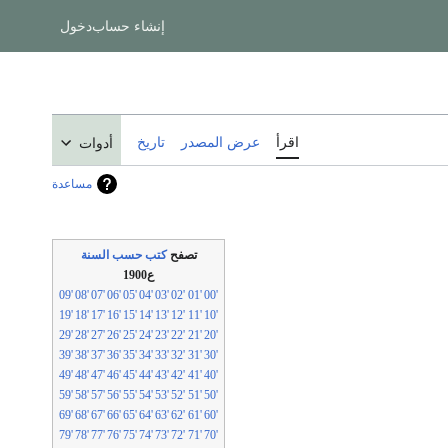
إنشاء حساب
دخول
اقرأ
عرض المصدر
تاريخ
أدوات
مساعدة
تصفح
كتب حسب السنة
ع1900
'09
'08
'07
'06
'05
'04
'03
'02
'01
'00
'19
'18
'17
'16
'15
'14
'13
'12
'11
'10
'29
'28
'27
'26
'25
'24
'23
'22
'21
'20
'39
'38
'37
'36
'35
'34
'33
'32
'31
'30
'49
'48
'47
'46
'45
'44
'43
'42
'41
'40
'59
'58
'57
'56
'55
'54
'53
'52
'51
'50
'69
'68
'67
'66
'65
'64
'63
'62
'61
'60
'79
'78
'77
'76
'75
'74
'73
'72
'71
'70