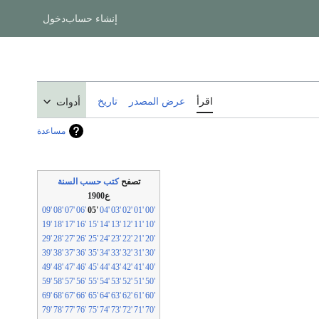
إنشاء حساب
دخول
اقرأ
عرض المصدر
تاريخ
أدوات
مساعدة
تصفح
كتب حسب السنة
ع1900
'09
'08
'07
'06
'05
'04
'03
'02
'01
'00
'19
'18
'17
'16
'15
'14
'13
'12
'11
'10
'29
'28
'27
'26
'25
'24
'23
'22
'21
'20
'39
'38
'37
'36
'35
'34
'33
'32
'31
'30
'49
'48
'47
'46
'45
'44
'43
'42
'41
'40
'59
'58
'57
'56
'55
'54
'53
'52
'51
'50
'69
'68
'67
'66
'65
'64
'63
'62
'61
'60
'79
'78
'77
'76
'75
'74
'73
'72
'71
'70