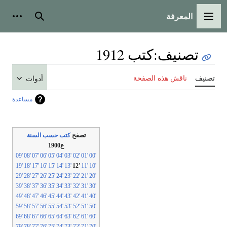
المعرفة
لقائمة الرئيسية
بحث
أدوات شخص
تصنيف
:
كتب 1912
نيف
ناقش هذه الصفحة
أدوات
مساعدة
تصفح
كتب حسب السنة
ع1900
'09
'08
'07
'06
'05
'04
'03
'02
'01
'00
'19
'18
'17
'16
'15
'14
'13
'12
'11
'10
'29
'28
'27
'26
'25
'24
'23
'22
'21
'20
'39
'38
'37
'36
'35
'34
'33
'32
'31
'30
'49
'48
'47
'46
'45
'44
'43
'42
'41
'40
'59
'58
'57
'56
'55
'54
'53
'52
'51
'50
'69
'68
'67
'66
'65
'64
'63
'62
'61
'60
'79
'78
'77
'76
'75
'74
'73
'72
'71
'70