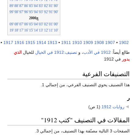
'89
'88
'87
'86
'85
'84
'83
'82
'81
'80
'99
'98
'97
'96
'95
'94
'93
'92
'91
'90
ع2000
'09
'08
'07
'06
'05
'04
'03
'02
'01
'00
'19
'18
'17
'16
'15
'14
'13
'12
'11
'10
1922
•
1917
1916
1915
1914
1913
•
1911
1910
1909
1908
1907
•
19
ع أيضاً:
1912 في الأدب
، و
تصنيف:1912 في الخيال
للخيال
الذي
ر
في 1912
تصنيفات الفرعية
 التصنيف يحوي التصنيف الفرعي، من إجمالي 1.
روايات 1912
‏
(1 ص)
مقالات في التصنيف "كتب 1912"
تالية مصنّفة بهذا التصنيف، من إجمالي 3.