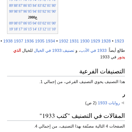
'89
'88
'87
'86
'85
'84
'83
'82
'81
'80
'99
'98
'97
'96
'95
'94
'93
'92
'91
'90
ع2000
'09
'08
'07
'06
'05
'04
'03
'02
'01
'00
'19
'18
'17
'16
'15
'14
'13
'12
'11
'10
1943
•
1938
1937
1936
1935
1934
•
1932
1931
1930
1929
1928
•
19
ع أيضاً:
1933 في الأدب
، و
تصنيف:1933 في الخيال
للخيال
الذي
ر
في 1933
تصنيفات الفرعية
 التصنيف يحوي التصنيف الفرعي، من إجمالي 1.
روايات 1933
‏
(2 ص)
مقالات في التصنيف "كتب 1933"
تالية مصنّفة بهذا التصنيف، من إجمالي 4.