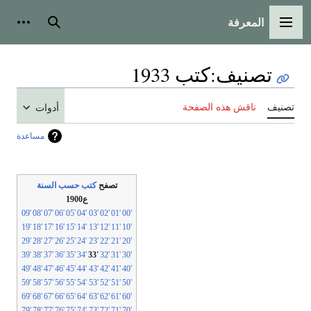
المعرفة
لقائمة الرئيسية
بحث
أدوات شخص
تصنيف
:
كتب 1933
نيف
ناقش هذه الصفحة
أدوات
مساعدة
تصفح
كتب حسب السنة
ع1900
'09
'08
'07
'06
'05
'04
'03
'02
'01
'00
'19
'18
'17
'16
'15
'14
'13
'12
'11
'10
'29
'28
'27
'26
'25
'24
'23
'22
'21
'20
'39
'38
'37
'36
'35
'34
'33
'32
'31
'30
'49
'48
'47
'46
'45
'44
'43
'42
'41
'40
'59
'58
'57
'56
'55
'54
'53
'52
'51
'50
'69
'68
'67
'66
'65
'64
'63
'62
'61
'60
'79
'78
'77
'76
'75
'74
'73
'72
'71
'70