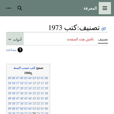
المعرفة
لقائمة الرئيسية
بحث
أدوات شخص
تصنيف
:
كتب 1973
نيف
ناقش هذه الصفحة
أدوات
مساعدة
تصفح
كتب حسب السنة
ع1900
'09
'08
'07
'06
'05
'04
'03
'02
'01
'00
'19
'18
'17
'16
'15
'14
'13
'12
'11
'10
'29
'28
'27
'26
'25
'24
'23
'22
'21
'20
'39
'38
'37
'36
'35
'34
'33
'32
'31
'30
'49
'48
'47
'46
'45
'44
'43
'42
'41
'40
'59
'58
'57
'56
'55
'54
'53
'52
'51
'50
'69
'68
'67
'66
'65
'64
'63
'62
'61
'60
'79
'78
'77
'76
'75
'74
'73
'72
'71
'70