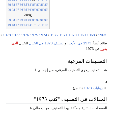
'89
'88
'87
'86
'85
'84
'83
'82
'81
'80
'99
'98
'97
'96
'95
'94
'93
'92
'91
'90
ع2000
'09
'08
'07
'06
'05
'04
'03
'02
'01
'00
'19
'18
'17
'16
'15
'14
'13
'12
'11
'10
1983
•
1978
1977
1976
1975
1974
•
1972
1971
1970
1969
1968
•
19
ع أيضاً:
1973 في الأدب
، و
تصنيف:1973 في الخيال
للخيال
الذي
ر
في 1973
تصنيفات الفرعية
 التصنيف يحوي التصنيف الفرعي، من إجمالي 1.
روايات 1973
‏
(3 ص)
مقالات في التصنيف "كتب 1973"
تالية مصنّفة بهذا التصنيف، من إجمالي 6.