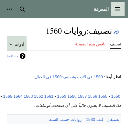
المعرفة
لقائمة الرئيسية
بحث
أدوات شخص
تصنيف
:
روايات 1560
نيف
ناقش هذه الصفحة
أدوات
مساعدة
ر أيضا:
1560 في الأدب
وتصنيف:1560 في الخيال
.
1570
•
1565
1564
1563
1562
1561
•
1559
1558
1557
1556
1555
•
15
 التصنيف لا يحتوي حالياً على أي صفحات أو ملفات.
نيفان
:
كتب 1560
روايات حسب السنة