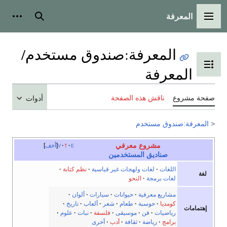
المعرفة
القائمة الرئيسية
بحث
أدوات
المعرفة
:
صندوق مستخدم/
تبديل عرض جدول المحتويات
المعرفة
صفحة مشروع
ناقش هذه الصفحة
أدوات
<
المعرفة:صندوق مستخدم
مشروع معرفي
e
t
v
أخف
صناديق المستخدمين
اللغات
·
لغات ولهجات غير قياسية
·
نظم كتابة
·
لغة
لغات برمجة
·
النحو
مشاريع معرفية
·
حيوانات
·
سيارات
·
ألوان
·
كومديا
·
حوسبة
·
طعام
·
شعر
·
ألعاب
·
تاريخ
·
إهتمامات
رياضيات
·
فن
·
موسيقى
·
فلسفة
·
نبات
·
علوم
·
برامج
·
رياضة
·
ثقافة
·
أدب
·
أخرى