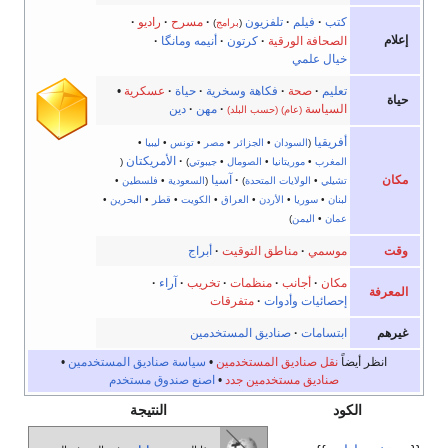
كتب
·
فيلم
·
تلفزيون
·
مسرح
·
راديو
·
(
برامج
)
إعلام
الصحافة الورقية
·
كرتون
·
أنيمه ومانگا
·
خيال علمي
تعليم
·
صحة
·
فكاهة وسخرية
·
حياة
·
عسكرية
•
حياة
السياسة
·
مهن
·
دين
(عام)
(حسب البلد)
أفريقيا
(
السودان
•
الجزائر
•
مصر
•
تونس
•
ليبيا
•
·
الأمريكتان
المغرب
•
موريتانيا
•
الصومال
•
جيبوتي
)
(
مكان
·
آسيا
تشيلي
•
الولايات المتحدة
)
(
السعودية
•
فلسطين
•
لبنان
•
سوريا
•
الأردن
•
العراق
•
الكويت
•
قطر
•
البحرين
•
عمان
•
اليمن
)
وقت
موسمي
·
مناطق التوقيت
·
أبراج
مكان
·
أجانب
·
منظمات
·
تخريب
·
آراء
·
المعرفة
إحصائيات وأدوات
·
متفرقات
غيرهم
ابتسامات
·
صناديق المستخدمين
انظر أيضاً
نقل صناديق المستخدمين
•
سياسة صناديق المستخدمين
•
صناديق مستخدمين جدد
•
اصنع صندوق مستخدم
الكود
النتيجة