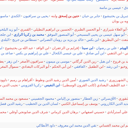
دق
عيسى بن ماسة
بريل بن بختيشوع
جابر بن حيان
حنين بن إسحق
وابنه
يحيى بن سرافيون
الكندي
ماسوي
ه بن بونان
أبو العلاء شيرازي
أبو الحسن الطبري
الحسين بن ابراهيم النطيلي
القمري
أبو زيد البلخ
أبو سهل عيسى بن يحيى المسيحي
أبو المنصور الموفق
محمد بن زكريا الرازي
ابن جلج
أشعث
ابن البطريق
ابن بكس
خالد بن يزيد بن رومان النصراني
نسطاس بن جريج
البلدي
الهيثم
علي بن رضوان
ابن سينا
إفرايم بن الزعفران
ابن الوافد
عبد الله بن بختيشوع
اب
قي
ابن الذهبي
ابن أبي صادق
علي بن عيسى الكحال
علي بن إبراهيم بن بكس
صاعد بن 
د بن فروخ
ابن هبل
زين الدين گرگاني
موسى بن ميمون
سرافيون الأصغر
ابن زهر
يعق
وخيو
ابن رشد
ابن الطفيل
الغافقي
ابن أبي الحكم
أبو البركات البغدادي
سموأل المغر
 الشهرزوري
رشيد الدين الصوري
أمين الدين رشيد الدين وطوط
أڤراهام بن رمبم
داوود
عبد اللطيف البغدادي (كاتب القرون الوسطى)
ابن النفيس
زكريا القزويني
نجيب الدين 
لنقوري
الآق‌سرائي
زين العطار
منصور بن إلياس
محمود الجغميني
مسعود بن محمد ال
يد الدين الكازروني
يوسف بن إسماعيل الكتبي
لسان الدين بن الخطيب
رشيد الدين فضل ا
لي أسترأبادي
حسيني اصفهاني
برهان الدين كرماني
شرف الدين صابونجي أوغلي
محمد
سم ابن محمد الغساني
تقي الدين محمد ابن معروف
داود الأنطاكي