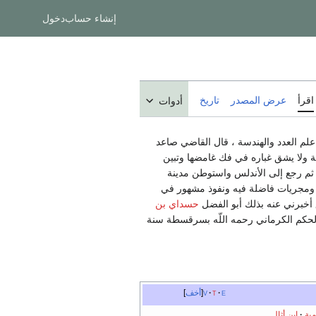
إنشاء حساب
دخول
اقرأ
عرض المصدر
تاريخ
أدوات
لم العدد والهندسة ، قال القاضي صاعد
ة ولا يشق غباره في فك غامضها وتبين
 ثم رجع إلى الأندلس واستوطن مدينة
طب ومجريات فاضلة فيه ونفوذ مشهور في
 أخبرني عنه بذلك أبو الفضل
حسداي بن
و الحكم الكرماني رحمه اللّه بسرقسطة سنة
e
t
v
أخف
مية
ابن أثال