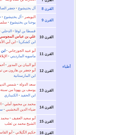
القرن 7
آل بختيشوع
جعفر الصا
القرن 8
البوبصر
آل بختيشوع
ج
القرن 9
يوحنا بن بختيشوع
سلموي
قسطا بن لوقا
الدحلي
علي بن عباس المجوسي
القرن 10
ابن كشكريا
ابن أبي ال
أبو عبيد الجوزجاني
ابن 
القرن 11
ماسويه المارديني
الإيلا
أبو البيان بن المدور
أحم
أطباء
أبو جعفر بن هارون من تر
القرن 12
ابن المارستانية
سعد الدولة
شمس الدين
يوسف بن يهودا من سبتة
القرن 13
ابن الحفيد
الكنيناري
محمد بن محمود آملي
ا
القرن 14
ضياء الدين النخشبي
سد
أبو سعيد العفيف
محمد ع
القرن 15
الشيخ محمد بن ثعلب
حكيم الگيلاني
أبو القا
القرن 16