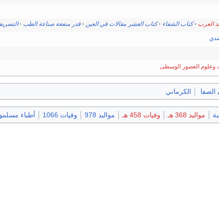
د العرب
كتاب الشفاء
كتاب العشر مقالات في العين
قدر منفعة صناعة الطب
التصري
ضدي
ب وعلوم العصور الوسطى
 الصفا
الكرماني
ة
مواليد 368 هـ
وفيات 458 هـ
مواليد 978
وفيات 1066
أطباء مسلمو