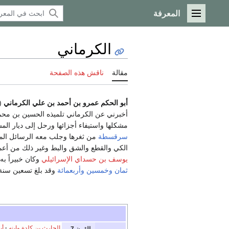
المعرفة
القائمة الرئيسية
الكرماني
مقالة
ناقش هذه الصفحة
أبو الحكم عمرو بن أحمد بن علي الكرماني
368-
أخبرني عن الكرماني تلميذه الحسين بن محمد
مشكلها واستيفاء أجزائها ورحل إلى ديار ال
سرقسطة
من ثغرها وجلب معه الرسائل ال
الكي والقطع والشق والبط وغير ذلك من أعمال
يوسف بن حسداي الإسرائيلي
وكان خبيراً به
ثمان وخمسين وأربعمائة
وقد بلغ تسعين سنة أو
الحارث بن كلدة
وابنه
أب