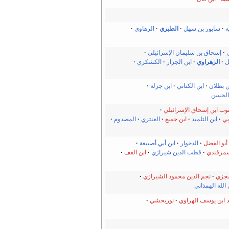
ه
سابور بن سهل
الطبري
الرهاوي
ي
إسحاق بن سليمان الإسرائيلي
ل
الزهراوي
ابن الجزار
الكشكري
ن بطلان
ابن الكتاني
ابن جزلة
الحسن
وب ابن إسحاق الإسرائيلي
بي
ابن التلميذ
ابن جميع
العنتري
المصدوم
 أبو الفضل
الدخوار
ابن أبي أصيبعة
سمرقندي
قطب الدين شيرازي
ابن القف
سجزي
نجم الدين محمود الشيرازي
لله الهمذاني
 ابن يوسف الهراوي
نوربخشي