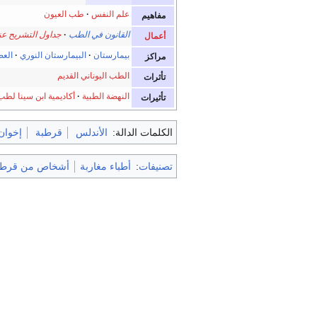
علم النفس
طب العيون
مفاهيم
القانون في الطب
جداول التشريح عن
أعمال
بيمارستان
البيمارستان النوري
الع
مراكز
الطب اليوناني القديم
تأثرات
النهضة الطبية
أكاديمية ابن سينا لط
تأثيرات
الكلمات الدالة:
الأندلس
قرطبة
إخوان
تصنيفات
:
أطباء مغاربة
أشخاص من قرطب