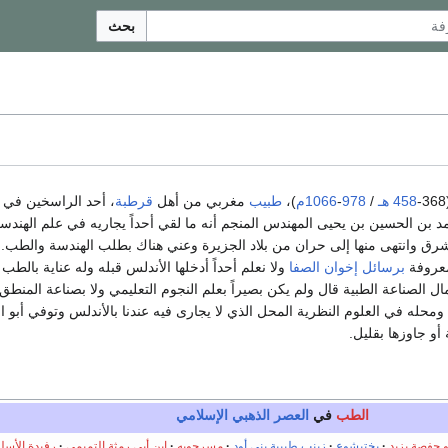
بحث
(
458 هـ
/
978
-
1066م
)،
طبيب
مغربي من أهل
قرطبة
، أحد الراسخين في ع
 بن الحسين بن يحيى المهندس المنجم أنه ما لقي أحداً يجاريه في علم الهندس
مشرق وانتهى منها إلى حران من بلاد الجزيرة وعني هناك بطلب الهندسة والطب.
معروفة
برسائل إخوان الصفا
ولا نعلم أحداً أدخلها الأندلس قبله وله عناية بال
 الصناعة الطبية قال ولم يكن بصيراً بعلم النجوم التعليمي ولا بصناعة المنطق
 ومحله في العلوم النظرية المحل الذي لا يجارى فيه عندنا بالأندلس وتوفي أب
 جاوزها بقليل‏.‏
الطب
في
العصر الذهبي الإسلامي
و حفصة يزيد
بختيشوع
زينب طبيبة بني أود
مسرجويه
ابن أبي رمثة التميمي
رفيدة الأسل