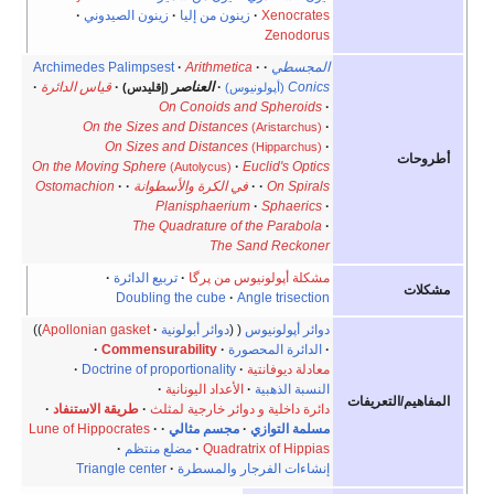
Xenocrates
زينون من إليا
زينون الصيدوني
Zenodorus
المجسطي
Arithmetica
Archimedes Palimpsest
Conics
العناصر
قياس الدائرة
(أپولونيوس)
(إقليدس)
On Conoids and Spheroids
On the Sizes and Distances
(Aristarchus)
On Sizes and Distances
(Hipparchus)
أطروحات
On the Moving Sphere
Euclid's Optics
(Autolycus)
On Spirals
في الكرة والأسطوانة
Ostomachion
Planisphaerium
Sphaerics
The Quadrature of the Parabola
The Sand Reckoner
مشكلة أپولونيوس من پرگا
تربيع الدائرة
مشكلات
Doubling the cube
Angle trisection
دوائر أپولونيوس
دوائر أبولونية
Apollonian gasket
الدائرة المحصورة
Commensurability
معادلة ديوفانتية
Doctrine of proportionality
النسبة الذهبية
الأعداد اليونانية
المفاهيم/التعريفات
دائرة داخلية و دوائر خارجية لمثلث
طريقة الاستنفاد
مسلمة التوازي
مجسم مثالي
Lune of Hippocrates
Quadratrix of Hippias
مضلع منتظم
إنشاءات الفرجار والمسطرة
Triangle center