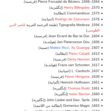
1564–1566, Pierre Forcadel de Béziers (فرنسية)
1570,
Henry Billingsley
(إنگليزية)
1575, Commandinus (ايطالية)
1576,
Rodrigo de Zamorano
(اسپانية)
1594, Typografia Medicea (طبعة الترجمة العربية
لناصر الدين
الطوسي
)
1604, Jean Errard de Bar-le-Duc (فرنسية)
1606, Jan Pieterszoon Dou (هولندية)
1607,
Xu Guangqi
,
Matteo Ricci
(صينية)
1613,
Pietro Cataldi
(ايطالية)
1615,
Denis Henrion
(فرنسية)
1617, Frans van Schooten (هولندية)
1637, L. Carduchi (اسپانية)
1639,
Pierre Hérigone
(فرنسية)
1651, Heinrich Hoffmann (ألمانية)
1651,
Thomas Rudd
(إنگليزية)
1660,
Isaac Barrow
(إنگليزية)
1661, John Leeke and Geo. Serle (إنگليزية)
1663, Domenico Magni (ايطالية من اللاتينية)