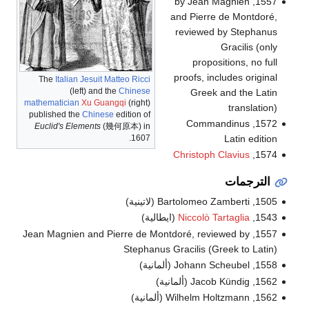
1557, by Jean Magnien
and Pierre de Montdoré,
reviewed by Stephanus
Gracilis (only
propositions, no full
proofs, includes original
The
Italian
Jesuit
Matteo Ricci
(left) and the
Chinese
Greek and the Latin
mathematician
Xu Guangqi
(right)
translation)
published the
Chinese
edition of
1572, Commandinus
Euclid's Elements
(幾何原本) in
1607.
Latin edition
Christoph Clavius
1574,
الترجمات
1505, Bartolomeo Zamberti (لاتينية)
1543,
Niccolò Tartaglia
(ايطالية)
1557, Jean Magnien and Pierre de Montdoré, reviewed by
Stephanus Gracilis (Greek to Latin)
1558, Johann Scheubel (ألمانية)
1562, Jacob Kündig (ألمانية)
1562, Wilhelm Holtzmann (ألمانية)