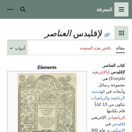
المعرفة
القائمة الرئيسية
بحث
أدوات
العناصر
لإقليدس
تبديل عرض جدول المحتويات
مقالة
ناقش هذه الصفحة
أدوات
كتاب العناصر
Elements
لإقليدس
(
بالإغريقية
Στοιχεῖα) هي
مجموعة رسائل
وأبحاث في
الهندسة
الرياضية
والرياضيات
تتكون من 13 كتاباً
قام بكتابتها
الرياضياتي
الإغريقي
إقليدس
في
الإسكندرية
عام 300