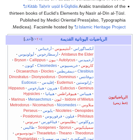
Kitāb Taḥrīr uṣūl li-Ūqlīdis
Arabic translation of the
thirteen books of Euclid's Elements by Nasīr al-Dīn al-Ṭūsī.
Published by Medici Oriental Press(also, Typographia
.
Medicea). Facsimile hosted by
Islamic Heritage Project
الرياضيات اليونانية القديمة
e
t
v
أخف
أنكساگوراس
أنتثيميوس
أرخيتاس
Aristaeus the Elder
أرسطارخوس
أپولونيوس
أرخميدس
Autolycus
بيون
Callippus
Bryson
كارپوس
خريسيپوس
Cleomedes
كونون
Ctesibius
ديمقريطس
Diocles
Dicaearchus
ديوفانتس
Domninus
Dionysodorus
Dinostratus
إراتوستين
Eudemus
إقليدس
Eudoxus
Geminus
Eutocius
هيرون
هيپارخوس
Hippasus
هيپياس
هيپوقراطس
هيپاتيا
Hypsicles
الرياضياتيون
Isidore of Miletus
ليون
Menaechmus
Marinus
(خط زمني)
منلاوس
Nicomedes
Nicomachus
Metrodorus
Oenopides
Nicoteles
پاپوس
Perseus
Philolaus
فيلون
فرفوريوس
Posidonius
پروكلوس
پطليموس
فيثاغورس
سرنوس
سمپليكيوس
Sporus
Sosigenes
طاليس
Theodorus
Theano
Theaetetus
ثيودوسيوس
ثيون السكندري
ثيون من سميرنا
Thymaridas