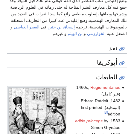
وضع إقليدس كتاب العناصر الذي ألفه حوالي عام 300 قبل الميلاد وقد
جمع فيه كل معارف البشر المتاحة له حتى زمانه في العلوم الرياضية
وشرحها وصاغها بإسلوب منطقي رائع كما سد الثغرات في العديد من
تلك المعارف الهندسية.وضع إقليدس عدد كبيرا من التعاريف المتعلقة
بالموضوعات الهندسية، ترجمه
إسحاق بن حنين
في
العصر العباسي
و
اشتغل عليه
الخوارزمي
و
بن الهيثم
و غيرهم.
نقد
أپوكريفا
الطبعات
1460s,
Regiomontanus
(غير كامل)
1482, Erhard Ratdolt
(البندقية), first printed
[3]
edition
editio princeps
by
1533,
Simon Grynäus