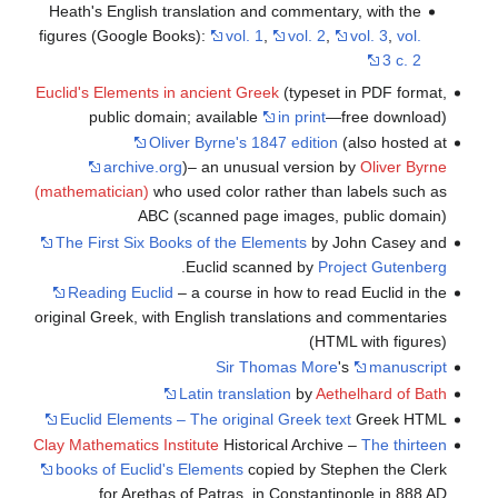
Heath's English translation and commentary, with the
figures (Google Books):
vol. 1
,
vol. 2
,
vol. 3
,
vol.
3 c. 2
Euclid's Elements in ancient Greek
(typeset in PDF format,
public domain; available
in print
—free download)
Oliver Byrne's 1847 edition
(also hosted at
archive.org
)– an unusual version by
Oliver Byrne
(mathematician)
who used color rather than labels such as
ABC (scanned page images, public domain)
The First Six Books of the Elements
by John Casey and
.
Euclid scanned by
Project Gutenberg
Reading Euclid
– a course in how to read Euclid in the
original Greek, with English translations and commentaries
(HTML with figures)
Sir Thomas More
's
manuscript
Latin translation
by
Aethelhard of Bath
Euclid Elements – The original Greek text
Greek HTML
Clay Mathematics Institute
Historical Archive –
The thirteen
books of Euclid's Elements
copied by Stephen the Clerk
for Arethas of Patras, in Constantinople in 888 AD