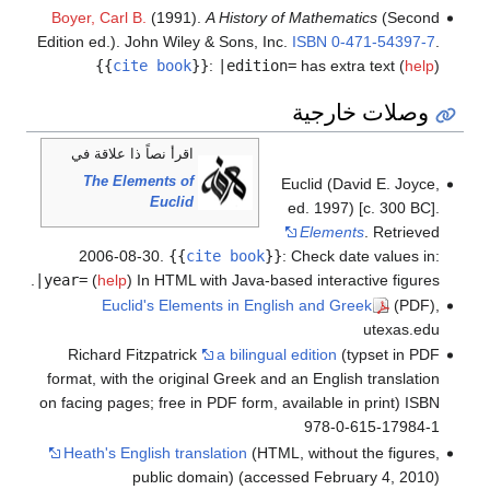
Boyer, Carl B.
(1991).
A History of Mathematics
(Second
Edition ed.). John Wiley & Sons, Inc.
ISBN
0-471-54397-7
.
{{
cite book
}}
:
|edition=
has extra text (
help
)
وصلات خارجية
اقرأ نصاً ذا علاقة في
The Elements of
Euclid (David E. Joyce,
Euclid
ed. 1997) [c. 300 BC].
Elements
. Retrieved
2006-08-30
.
{{
cite book
}}
:
Check date values in:
|year=
(
help
)
In HTML with Java-based interactive figures.
Euclid's Elements in English and Greek
(PDF),
utexas.edu
Richard Fitzpatrick
a bilingual edition
(typset in PDF
format, with the original Greek and an English translation
on facing pages; free in PDF form, available in print) ISBN
978-0-615-17984-1
Heath's English translation
(HTML, without the figures,
public domain) (accessed February 4, 2010)