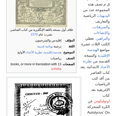
ق م.تصف هذه
المجموعة عدد من
البديهيات
الرياضية
والتعاريف
والمبرهنات
،
غلاف أول نسخة باللغة الإنگليزية من كتاب العناصر،
والإنشاءات
نشرت عام
1570
والبراهين
. تغطي
المؤلف
إقليدس والمترجمون
الكتب الثلاث عشرة
اللغة
ترجمة
يونانية قديمة
مواضع
الهندسة
الموضوع
هندسة إقليدية
،
نظرية الأعداد
الأولية
الإقليدية
والنسخة
الصنف
رياضيات
القديمة من
نظرية
الصفحات
13 books, or more in translation with
الأعداد
الابتدائية. يعد
scholia
كتاب العناصر
من أقد كتب
الرياضيات
الإغريقية بعد
كتاب
اوتوليكوس
عن
الكرة المتحركة
Autolycus' On