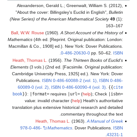
Alexanderson, Gerald L.; Greenwalt, William S. (2012),
"About the cover: Billingsley's Euclid in English",
Bulletin
(New Series) of the American Mathematical Society
49
(1):
163–167
Ball, W.W. Rouse
(1960).
A Short Account of the History of
Mathematics
(4th ed. [Reprint. Original publication: London:
Macmillan & Co., 1908] ed.). New York: Dover Publications.
.
0-486-20630-0
pp. 50–62.
ISBN
Heath, Thomas L.
(1956).
The Thirteen Books of Euclid's
Elements
(2nd ed. [Facsimile. Original publication:
(3 vols.)
Cambridge University Press, 1925] ed.). New York: Dover
Publications.
ISBN
0-486-60088-2 (vol. 1), ISBN 0-486-
60089-0 (vol. 2), ISBN 0-486-60090-4 (vol. 3)
.
{{
cite
book
}}
:
|format=
requires
|url=
(
help
)
;
Check
|isbn=
value: invalid character (
help
)
Heath's authoritative
translation plus extensive historical research and detailed
commentary throughout the text.
Heath, Thomas L.
(1963).
A Manual of Greek
978-0-486-
Mathematics
. Dover Publications.
ISBN
.
43231-1