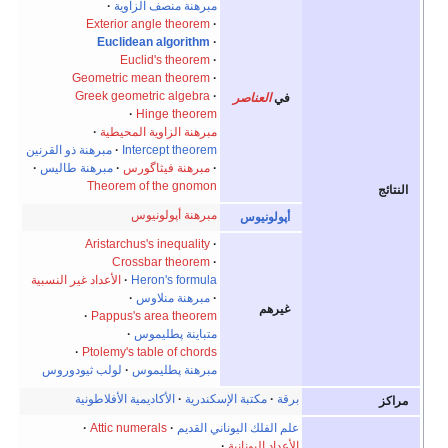
مبرهنة منصف الزاوية
Exterior angle theorem
Euclidean algorithm
Euclid's theorem
Geometric mean theorem
Greek geometric algebra
في
العناصر
Hinge theorem
مبرهنة الزاوية المحيطية
Intercept theorem
مبرهنة ذو القرنين
مبرهنة فيثاگورس
مبرهنة طاليس
Theorem of the gnomon
النتائج
مبرهنة أپولونيوس
أپولونيوس
Aristarchus's inequality
Crossbar theorem
Heron's formula
الأعداد غير النسبية
مبرهنة منلاوس
غيرهم
Pappus's area theorem
متباينة پطليموس
Ptolemy's table of chords
مبرهنة پطليموس
لولب ثيودوروس
برقة
مكتبة الإسكندرية
الأكاديمية الأفلاطونية
مراكز
علم الفلك اليوناني القديم
Attic numerals
الأعداد اليونانية