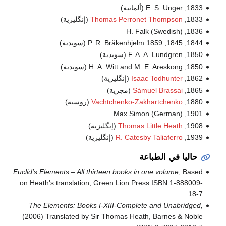
1833, E. S. Unger (ألمانية)
1833,
Thomas Perronet Thompson
(إنگليزية)
1836, H. Falk (Swedish)
1844, 1845, 1859 P. R. Bråkenhjelm (سويدية)
1850, F. A. A. Lundgren (سويدية)
1850, H. A. Witt and M. E. Areskong (سويدية)
1862,
Isaac Todhunter
(إنگليزية)
1865,
Sámuel Brassai
(مجرية)
1880,
Vachtchenko-Zakhartchenko
(روسية)
1901, Max Simon (German)
1908,
Thomas Little Heath
(إنگليزية)
1939,
R. Catesby Taliaferro
(إنگليزية)
حاليا في الطباعة
Euclid's Elements – All thirteen books in one volume
, Based
on Heath's translation, Green Lion Press ISBN 1-888009-
18-7.
The Elements: Books I-XIII-Complete and Unabridged,
(2006) Translated by Sir Thomas Heath, Barnes & Noble