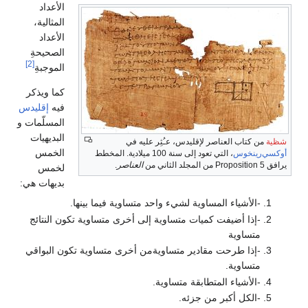
الأعداد
المثالية،
الأعداد
الصحيحةِ
[2]
الموجبةِ
كما ويذكر
فيه
إقليدس
المسلّمات و
البديهيات
شظية
من كتاب العناصر لإقليدس، عـُثِر عليه في
الخمس
أوكسي‌رينخوس
، التي تعود إلى سنة 100 ميلادية. المخطط
يرافق Proposition 5 من المجلد الثاني من
العناصر
.
لخمس
بديهات هي:
-الأشياء المساوية لشيء واحد متساوية فيما بينها.
-إذا أضيفت كميات متساوية إلى أخرى متساوية تكون النتائج
متساوية
-إذا طرحت مقادير متساويةمن أخرى متساوية تكون البواقي
متساوية.
-الأشياء المتطابقة متساوية.
-الكل أكبر من جزئه.