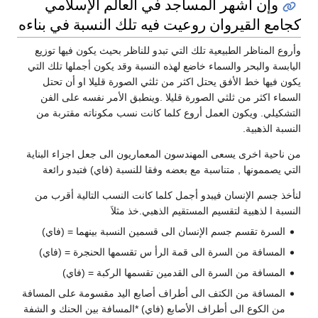
ساجد في العالم الإسلامي
وعيت فيه تلك النسبة في بناءه
ك التي تبدو للناظر بحيث يكون فيها توزيع
اضع لهذه النسبة وقد يكون أجملها تلك التي
اكثر من ثلثي الصورة قليلا او أن تحتل
رة قليلا .وينطبق الأمر نفسه على الفن
روع كلما كانت نسب مكوناته مقتربة من
ندسون المعماريون الى جعل اجزاء البناية
مع بعضه وفقا للنسبة (فاي) فتبدو رائعة
 أجمل كلما كانت النسب التالية أقرب من
ستقيم الذهبي.خذ مثلاَ
سان الى قسمين النسبة بينهما = (فاي)
ى قمة الرأ س تقسمها الحنجرة = (فاي)
 القدمين تقسمها الركبة = (فاي)
ى أطراف أصابع اليد مقسومة على المسافة
لأصابع (فاي) *المسافة بين الحنك و الشفة