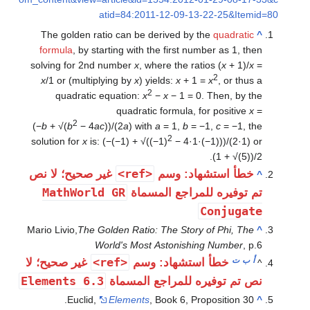
atid=84:2011-12-09-
The golden ratio can be derived b
formula
, by starting with the first 
solving for 2nd number
x
, where the r
x
/1 or (multiplying by
x
) yields:
x
+ 
2
quadratic equation:
x
−
x
− 1 =
quadratic formula,
2
(−
b
+ √(
b
− 4
ac
))/(2
a
) with
a
= 1,
b
=
2
solution for
x
is: (−(−1) + √((−1)
− 4·1
<ref>
د: وسم
غير صحيح؛ لا نص
MathWorld GR
راجع المسماة
Mario Livio,
The Golden Ratio: The Sto
World's Most Astonis
<ref>
تشهاد: وسم
غير صحيح؛ لا
Elements 6.3
للمراجع المسماة
Euclid,
Elements
, Book 6, 