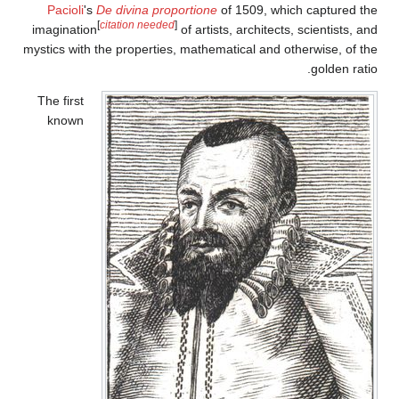
Pacioli
's
De divina proportione
of 15
[
citation needed
]
imagination
of artists, ar
mystics with the properties, mathematica
The first
known