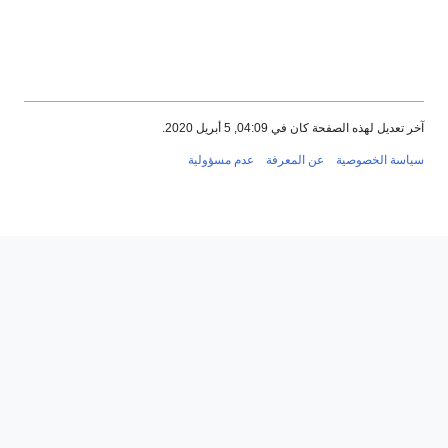
202.
فة
عدم مسؤولية