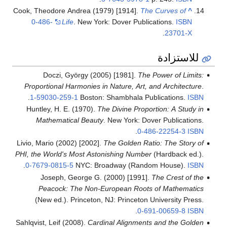
Cook, Theodore Andrea (1979) [1914].
0-486-
Life
. New York: Dover Pu
Doczi, György (2005) [1981].
T
Proportional Harmonies in Nature, Ar
.
1-59030-259-1
Boston: Shambhala 
Huntley, H. E. (1970).
The Divine Pro
Mathematical Beauty
. New York: 
.
0
Livio, Mario (2002) [2002].
The Golden 
PHI, the World's Most Astonishing Num
.
0-7679-0815-5
NYC: Broadway (Ra
Joseph, George G. (2000) [199
Peacock: The Non-European Ro
(New ed.). Princeton, NJ: Princet
.
0
Sahlqvist, Leif (2008).
Cardinal Alignme