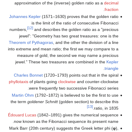
approximation of the (inverse) golde
Johannes Kepler
(1571–1630) proves th
is the limit of the ratio of 
[12]
numbers,
and describes the golden r
jewel": "Geometry has two great tr
Theorem of Pythagoras
, and the other t
into extreme and mean ratio; the first 
measure of gold, the second we m
jewel." These two treasures are co
Charles Bonnet
(1720–1793) points ou
phyllotaxis
of plants going
clockwise
and
were frequently two successi
Martin Ohm
(1792–1872) is believed to
the term
goldener Schnitt
(golden secti
Édouard Lucas
(1842–1891) gives the 
now known as the Fibonacci sequenc
Mark Barr (20th century) suggests the G