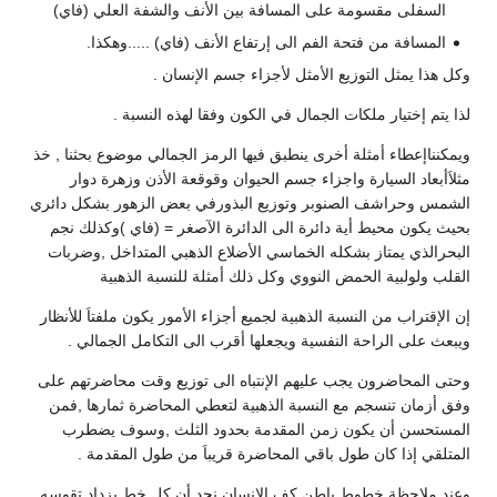
لمسافة بين الأنف والشفة العلي (فاي)
الى إرتفاع الأنف (فاي) .....وهكذا.
مثل لأجزاء جسم الإنسان .
ال في الكون وفقا لهذه النسبة .
ينطبق فيها الرمز الجمالي موضوع بحثنا , خذ
 جسم الحيوان وقوقعة الأذن وزهرة دوار
وتوزيع البذورفي بعض الزهور بشكل دائري
 الى الدائرة الآصغر = (فاي )وكذلك نجم
لخماسي الأضلاع الذهبي المتداخل ,وضربات
وي وكل ذلك أمثلة للنسبة الذهبية
بية لجميع أجزاء الأمور يكون ملفتاَ للأنظار
 ويجعلها أقرب الى التكامل الجمالي .
هم الإنتباه الى توزيع وقت محاضرتهم على
بة الذهبية لتعطي المحاضرة ثمارها ,فمن
المقدمة بحدود الثلث ,وسوف يضطرب
 المحاضرة قريباَ من طول المقدمة .
كف الإنسان نجد أن كل خط يزداد تقوسه