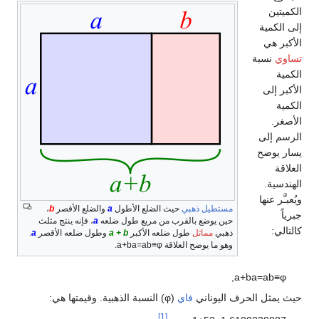
هبي
حيث الضلع الأطول
a
والضلع الأقصر
b
،
 بالقرب من مربع طول ضلعه
a
، فإنه ينتج مثلث
ل
طول ضلعه الأكبر
a + b
وطول ضلعه الأقصر
a
.
ضح العلاقة
φ
≡
b
a
=
a
b
+
a
.
ي
فاي
(
φ
) النسبة الذهبية. وقيمتها هي:
[1]