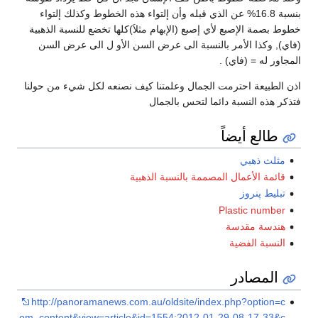
لذي قبله وأن إلتواء هذه الخطوط وكذلك إلتواء
 (الإبهام مثلاَ)كلها تخضع للنسبة الذهبية
بة الى عرض السن الأو ل الى عرض السن
مال وعلمتنا كيف نصنعه لكل شيء من حولنا
تحس بالجمال
 بالنسبة الذهبية
http://panoramanews.com.au/oldsite/
om_content&view=article&id=1554:201