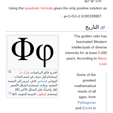
Using the
quadratic formula
gives the o
.
…
φ
=
1
int
ye
اقترح عالم الرياضيات
مارك بار
استخدام أول حرف في اسم النحات
اليوناني
فيدياس
،
فاي
، ليرمز إلى النسبة
الذهبية. وعادة، يُستخدم الشكل الأصغر
(φ). وأحياناً، فإن الشكل الأكبر (Φ)
[2]
يُستخدم
كمقلوب
النسبة الذهبية، 1/φ.