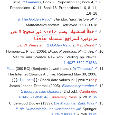
Euclid,
Elements
, Book 2, Propositi
Propositions 10–11; Book 13, Proposi
.
The MacTut
.
Mathematics archive
. Retri
<ref>
د: وسم
غير صحيح؛ لا نص
livio
راجع المسماة
.
Eric W. Weisstein
,
Golden Ratio
Hemenway, Priya (2005).
Divine Proporti
Nature, and Science
. New York: Ster
.
1-40
Plato
(360 BC) (Benjamin Jowett trans.)
The Internet Classics Archive
. Retriev
)
{{
cite web
}}
:
Check date values 
James Joseph Tattersall (2005).
Eleme
theory in nine chapters
(2nd 
.
978-0-521-85014-8
University Pr
Underwood Dudley (1999).
Die Macht 
die Numerologie uns weismachen
.
3-7643-5978