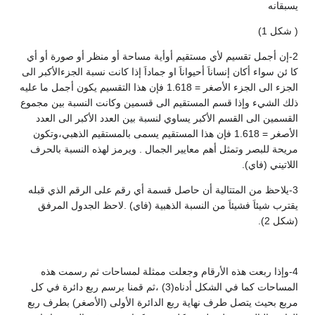
تقيم أوأية مساحة أو منظر أو صورة أو أي
واناَ او جماداَ إذا كانت نسبة الجزءالأكبر الى
الجزء الى الجزء الأصغر = 1.618 فإن هذا التقسيم يكون أجمل ما عليه
ستقيم الى قسمين وكانت النسبة بين مجموع
يساوي لنسبة بين العدد الأكبر الى العدد
1.6 فإن هذا المستقيم يسمى بالمستقيم الذهبي،وتكون
ايير الجمال . ويرمز لهذه النسبة بالحرف
ن حاصل قسمة أي رقم على الرقم الذي قبله
نسبة الذهبية (فاي) .لاحظ الجدول المرفق
ام وجعلت ممثلة لمساحات ثم رسمت هذه
المساحات كما في الشكل أدناه(3) ،ثم قمنا برسم ربع دائرة في كل
ة ربع الدائرة الأولى (الأصغر) بطرف ربع