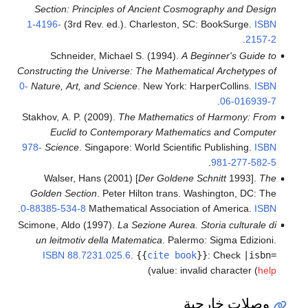
Section: Principles of Ancient Cos
1-4196-
(3rd Rev. ed.). Charleston, 
Schneider, Michael S. (1994).
A 
Constructing the Universe: The Mathema
0-
Nature, Art, and Science
. New York: 
Stakhov, A. P. (2009).
The Mathematics
Euclid to Contemporary Mathem
978-
Science
. Singapore: World Scienti
Walser, Hans (2001) [
Der Goldene
Golden Section
. Peter Hilton trans. 
.
0-88385-534-8
Mathematical Associati
Scimone, Aldo (1997).
La Sezione Aurea.
un leitmotiv della Matematica
. Paler
ISBN
88.7231.025.6
.
{{
cite boo
)
value: inv
ة