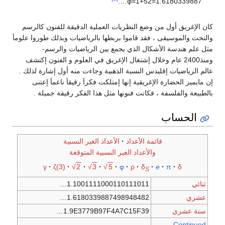
.
…
φ
=
1
النظريات العملية الدقيقة للفنون كالرسم
اموا بربطها بالرياضيات وبذلك طوروا علوماَ
لذي يجمع بين الرياضيات والرسم-
ال إشتغال الإغريق في العلوم و الفنون إكتشف
نسبة الذهبية وجاءت منه أول إشارة لذلك .
ة إنها إمتلكت فكراَ رقيقاَ ناعماَ إعتنى
 فنونها مثل هذا الفكر رقيقة جميلة .
أعداد
الأعداد الغير النسبية
اد الغير النسبية المتوقعة
γ
ζ(3)
√
2
√
3
√
5
φ
ρ
1.10011110001101110
1.61803398874989484
1.9E3779B97F4A7C15F