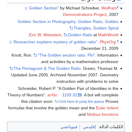
by Michael 
Demonstrat
Golden Section in Photography: Go
Tria
.
Eric W. Weisstein
,
Golden 
.
Knott, Ron.
"The Golden section rati
and activities by a ma
The Pentagram & The Golden Ratio
.
Updated June 2005. Archived Novemb
instruction wi
Schneider, Robert P. "A Golden Pair 
Theory of Numbers".
arXiv
:
1109.3216
this citation soon.
Click here to 
formulas that involve the golden mean 
.
a
فيبوناتشي