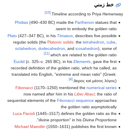
[10]
Timeline accord
Phidias
(490–430 BC) made the
Par
seem to embod
Plato
(427–347 BC), in his
Timaeus
, des
regular solids (the
Platonic solids
: th
octahedron
,
dodecahedron
, and
ico
[11]
which are related
Euclid
(c. 325–c. 265 BC), in his
Ele
recorded definition of the golden ratio,
translated into English, "extreme and 
[4]
ἄκρο
Fibonacci
(1170–1250) mentioned 
now named after him in his
Lib
sequential elements of the
Fibonacci se
the golden 
Luca Pacioli
(1445–1517) defines the 
.
"divine proportion" in hi
Michael Maestlin
(1550–1631) publis