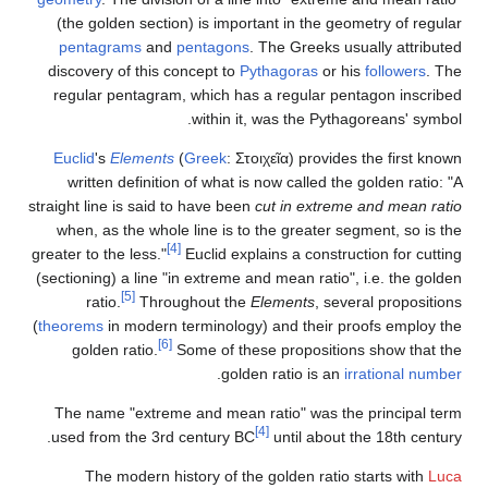
(the golden section) is important in
pentagrams
and
pentagons
. The Gr
discovery of this concept to
Pythagor
regular pentagram, which has a regu
within it, was t
Euclid
's
Elements
(
Greek
:
Στοιχεῖα
) 
written definition of what is now ca
straight line is said to have been
cut in 
when, as the whole line is to the gr
[4]
greater to the less."
Euclid explains a 
(sectioning) a line "in extreme and mean
[5]
ratio.
Throughout the
Elemen
(
theorems
in modern terminology) and t
[6]
golden ratio.
Some of these prop
.
golden ratio
The name "extreme and mean ratio" 
[4]
used from the 3rd century BC
until
The modern history of the golden