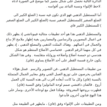
ى شكل متميز كما موضح في الصورة ادناه
عد بين أقواسه .
الذي تكون فيه نسبة ( الضلع الكبير الى
لصغير نسبة (الضلع الكبير الى الضلع الصغير
أحد تطبيقات متتالية فيبوناتشي إذ يظهر ذلك
مين والمعماريين بغية إظهار ملامح الإ بداع
اك المثلث الذهبي والمضلع الذهبي ، إذ يظهر
ي . فخماسي الآضلاع المنتظم هو شكل
ضلاعه وزواياه متقايسة . وفي هذا الشكل
ى أحد الأضلاع يساوي (فاي).
هبي ،فن التصوير والرسم . فمثل هؤلاء
ع العمل الفني وفق معايير الجمال المتمثلة
ت أبعاده أقرب الى هذه النسبة كان العمل
م لوحة المانوليزا وفق النسبة (فاي)
،وهكذا فعل مع لوحاته الأخرى ،وسار على
بدعوا.
اء وفق (فاي) ، مايظهر في الطبيعة مثل