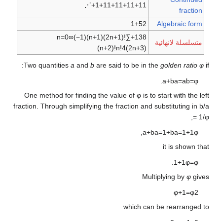
⋱
+
1
+
1
1
+
1
1
+
1
1
1
n
=
0
∞
(
−
1
)
(
n
+
1
)
(
2
n
+
1
)
!
∑
+
(
n
+
2
)
!
n
!
4
(
2
n
Two quantities
a
and
b
are said to be
One method for finding the value of φ 
fraction. Through simplifying the fraction
whic