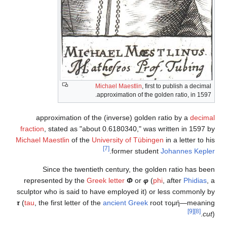
Michael Maestlin
approximation of 
approximation of the (inverse) go
fraction
, stated as "about 0.6180340,"
Michael Maestlin
of the
University of T
[7]
.
former s
Since the twentieth century, th
represented by the
Greek letter
Φ
o
sculptor who is said to have employed 
τ
(
tau
, the first letter of the
ancient Gre