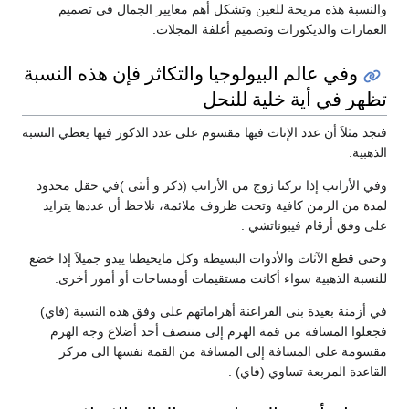
 وتشكل أهم معايير الجمال في تصميم
ميم أغلفة المجلات.
لوجيا والتكاثر فإن هذه النسبة
 للنحل
 فيها مقسوم على عدد الذكور فيها يعطي النسبة
ج من الأرانب (ذكر و أنثى )في حقل محدود
ت ظروف ملائمة، نلاحظ أن عددها يتزايد
 .
 البسيطة وكل مايحيطنا يبدو جميلاَ إذا خضع
نت مستقيمات أومساحات أو أمور أخرى.
عنة أهراماتهم على وفق هذه النسبة (فاي)
لهرم إلى منتصف أحد أضلاع وجه الهرم
 المسافة من القمة نفسها الى مركز
اي) .