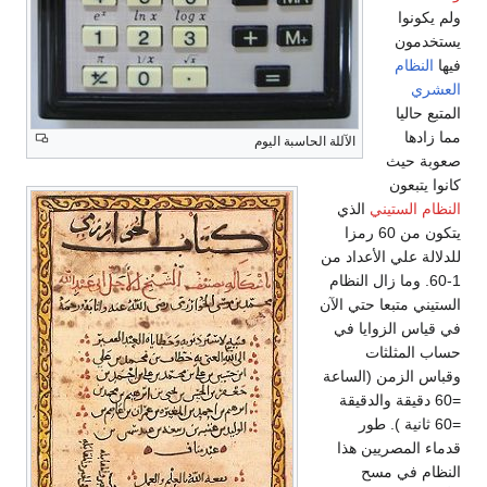
ولم يكونوا
يستخدمون
فيها
النظام
العشري
المتبع حاليا
مما زادها
الآللة الحاسبة اليوم
صعوبة حيث
كانوا يتبعون
النظام الستيني
الذي
يتكون من 60 رمزا
للدلالة علي الأعداد من
1-60. وما زال النظام
الستيني متبعا حتي الآن
في قياس الزوايا في
حساب المثلثات
وقباس الزمن (الساعة
=60 دقيقة والدقيقة
=60 ثانية ). طور
قدماء المصريين هذا
النظام في مسح