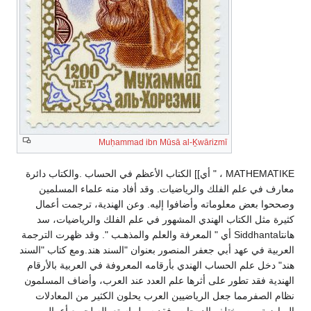
Muḥammad ibn Mūsā al-Ḵwārizmī
MATHEMATIKE ، " أي]] الكتاب الأعظم في الحساب .والكتاب دائرة
معارف في علم الفلك والرياضيات. وقد أفاد منه علماء المسلمين
وصححوا بعض معلوماته وأضافوا إليه. وعن الهندية، ترجمت أعمال
كثيرة مثل الكتاب الهندي المشهور في علم الفلك والرياضيات، سد
هانتاSiddhanta أي " المعرفة والعلم والمذهـب ". وقد ظهرت الترجمة
العربية في عهد أبي جعفر المنصور بعنوان "السند هند.ومع كتاب "السند
هند" دخل علم الحساب الهندي بأرقامه المعروفة في العربية بالأرقام
الهندية فقد تطور على أثرها علم العدد عند العرب، وأضاف المسلمون
نظام الصفرمما جعل الرياضيين العرب يحلون الكثير من المعادلات
الرياضية من مختلف الدرجات، فقد سهل استعماله لجميع أعمال