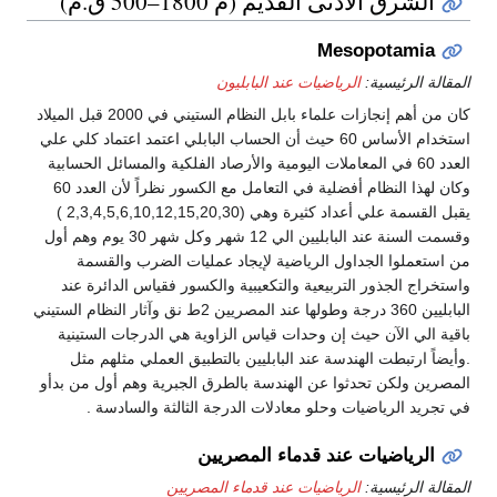
الشرق الأدنى القديم (م 1800–500 ق.م)
Mesopotamia
المقالة الرئيسية:
الرياضيات عند البابليون
كان من أهم إنجازات علماء بابل النظام الستيني في 2000 قبل الميلاد
استخدام الأساس 60 حيث أن الحساب البابلي اعتمد اعتماد كلي علي
العدد 60 في المعاملات اليومية والأرصاد الفلكية والمسائل الحسابية
وكان لهذا النظام أفضلية في التعامل مع الكسور نظراً لأن العدد 60
يقبل القسمة علي أعداد كثيرة وهي (2,3,4,5,6,10,12,15,20,30 )
وقسمت السنة عند البابليين الي 12 شهر وكل شهر 30 يوم وهم أول
من استعملوا الجداول الرياضية لإيجاد عمليات الضرب والقسمة
واستخراج الجذور التربيعية والتكعيبية والكسور فقياس الدائرة عند
البابليين 360 درجة وطولها عند المصريين 2ط نق وآثار النظام الستيني
باقية الي الآن حيث إن وحدات قياس الزاوية هي الدرجات الستينية
.وأيضاً ارتبطت الهندسة عند البابليين بالتطبيق العملي مثلهم مثل
المصرين ولكن تحدثوا عن الهندسة بالطرق الجبرية وهم أول من بدأو
في تجريد الرياضيات وحلو معادلات الدرجة الثالثة والسادسة .
الرياضيات عند قدماء المصريين
المقالة الرئيسية:
الرياضيات عند قدماء المصريين