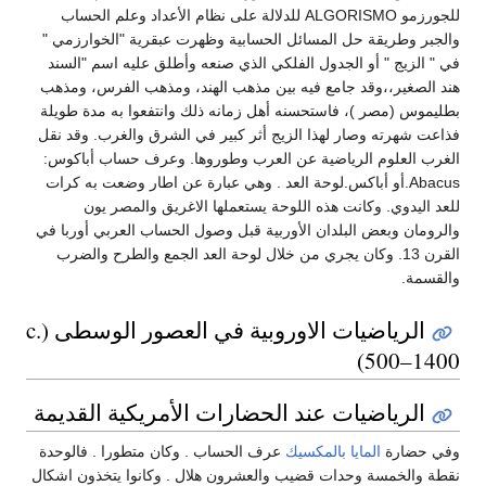
للجورزمو ALGORISMO للدلالة على نظام الأعداد وعلم الحساب
والجبر وطريقة حل المسائل الحسابية وظهرت عبقرية "الخوارزمي "
في " الزيج " أو الجدول الفلكي الذي صنعه وأطلق عليه اسم "السند
هند الصغير،،وقد جامع فيه بين مذهب الهند، ومذهب الفرس، ومذهب
بطليموس (مصر )، فاستحسنه أهل زمانه ذلك وانتفعوا به مدة طويلة
فذاعت شهرته وصار لهذا الزيج أثر كبير في الشرق والغرب. وقد نقل
الغرب العلوم الرياضية عن العرب وطوروها. وعرف حساب أباكوس:
Abacus.أو أباكس.لوحة العد . وهي عبارة عن اطار وضعت به كرات
للعد اليدوي. وكانت هذه اللوحة يستعملها الاغريق والمصر يون
والرومان وبعض البلدان الأوربية قبل وصول الحساب العربي أوربا في
القرن 13. وكان يجري من خلال لوحة العد الجمع والطرح والضرب
والقسمة.
الرياضيات الاوروبية في العصور الوسطى (c.
500–1400)
الرياضيات عند الحضارات الأمريكية القديمة
وفي حضارة
المايا
بالمكسيك
عرف الحساب . وكان متطورا . فالوحدة
نقطة والخمسة وحدات قضيب والعشرون هلال . وكانوا يتخذون اشكال