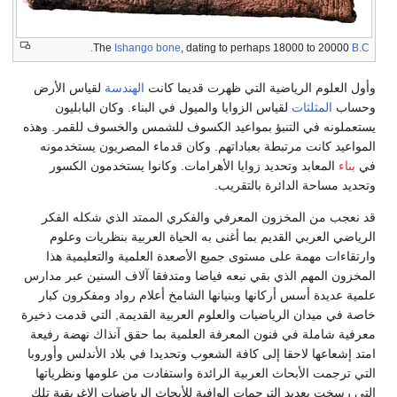
The
Ishango bone
, dating to perhaps 18000 to 20000
B.C.
وأول العلوم الرياضية التي ظهرت قديما كانت
الهندسة
لقياس الأرض
وحساب
المثلثات
لقياس الزوايا والميول في البناء. وكان البابليون
يستعملونه في التنبؤ بمواعيد الكسوف للشمس والخسوف للقمر. وهذه
المواعيد كانت مرتبطة بعباداتهم. وكان قدماء المصريون يستخدمونه
في
بناء
المعابد وتحديد زوايا الأهرامات. وكانوا يستخدمون الكسور
وتحديد مساحة الدائرة بالتقريب.
قد نعجب من المخزون المعرفي والفكري الممتد الذي شكله الفكر
الرياضي العربي القديم بما أغنى به الحياة العربية بنظريات وعلوم
وارتقاءات مهمة على مستوى جميع الأصعدة العلمية والتعليمية هذا
المخزون المهم الذي بقي نبعه فياضا ومتدفقا آلاف السنين عبر مدارس
علمية عديدة أسس أركانها وبنيانها الشامخ أعلام رواد ومفكرون كبار
خاصة في ميدان الرياضيات والعلوم العربية القديمة, التي قدمت ذخيرة
معرفية شاملة في فنون المعرفة العلمية بما حقق آنذاك نهضة رفيعة
امتد إشعاعها لاحقا إلى كافة الشعوب وتحديدا في بلاد الأندلس وأوروبا
التي ترجمت الأبحاث العربية الرائدة واستفادت من علومها ونظرياتها
التي رسخت بعديد الترجمات الوافية للأبحاث الرياضيات الإغريقية تلك