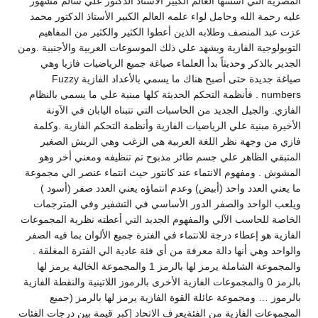
المصرية التي أسسها العالم الكبير الأستاذ الدكتور علي سالم مشهور
عليه رحمة الله وحامل لواء علمه العالم الكبير الأستاذ الدكتور محمد
عزت عبد المنصف وطلابه الذين أعطوا الكثير والكثير من المفاهيم
التوبولوجية الفازية ويشهد علي ذلك الموسوعات العربية والأجنبية .ومن
الجدير بالذكر وحديثاً بدأ العلماء صياغة جميع الرياضيات فازيا وهي
صياغة جديدة حتى أصبح هناك ما يسمي بالأعداد الفازية Fuzzy
numbers . فأنظمة التحكم الحديثة كلها مبنية علي ما يسمي بالنظام
الفازي. والجيل الجديد من الحاسبات التي تتبناه اليابان في الآونة
الأخيرة مبنية علي الرياضيات الفازية وأنظمة التحكم الفازية .وكلمة
فازي من وجهة نظر اللغة العربية هي الزغب وهي الريش الصغير
المتبقي الظاهر علي جسم طائر مذبوح تم تنظيفه ومعني أخر وهو
المشوش . ومفهوم الانتماء عند كانتور حيث انتماء عنصر الي مجموعة
ما يعني العدد واحد (أبيض) وعدم انتماؤه يعني العدد صفر (أسود )
ويلعب الواحد والصفر الدور الأساسي في التشفير وفي المترجمات
الخاصة للحاسب الآلي والمفهوم الجديد التي أعطته نظرية المجموعات
الفازية هو إعطاء درجة للانتماء في الفترة جميع الألوان بما فيه الصفر
والواحد وهي أنها دالة معرفة من أي فئة عادية الي الفترة المغلقة .
والمجموعة الشاملة يرمز لها بالرمز 1 والمجموعة الخالية يرمز لها
بالرمز 0 والمجموعات الفازية الأخرى بالرموز اللاتينية والنقطة الفازية
بالرموز … ومجموعة عائلة القوة الفازية يرمز لها بالرمز (جميع
المجموعات الفازية من الفئةيعرف الاتحاد [كبر قيمة بين درجات الفئات