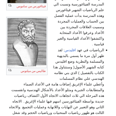
المدرسة الفيثاغورسية ونسبت الي
فيثاغورس من ساموس
علم الرياضيات الشهير فيثاغورس
وهذه المدرسة بدأت عملية الفصل
بين الحساب والعمليات المجردة
وسميت العلاقات المجردة بين
الأعداد وعرفوا الأعداد المتحابة
واكتشفوا الأعداد القياسية والغير
قياسية .
الرياضيات في عهد
اقليدس
: لقد
ظهر أول مرة ما يسمي بالبديهية
والمسلمة والنظرية وضع اقليدس
كتابه الشهير الأصول( وسنتناول هذا
طاليس من ميلتوس
الكتاب بالتفصيل ) الذي بني نظامه
الهندسي علي نظام المسلمات
وأعطي علماء الإغريق إضافات هامة في الأعداد الصماء
والمتطابقات الجبرية ومثلو الأعداد بالأشكال الهندسية وانقسمت
هذه المرحلة الي ثلاث اتجاهات الاتجاه الأول اكتشاف رياضيات
جديدة بواسطة الفيثاغورسين اسهم فيها علماء الإغريق . الاتجاه
الثاني وهو التعبير عن النهايات واللانهاية وعمليات التجميع .والاتجاه
الثالث هو ظهور رياضيات المنحنيات ورياضيات الحجم وقد شغل