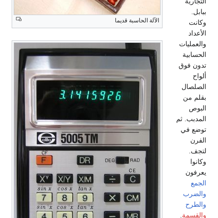
التجارية
ببابل.
الآلة الحاسبة قديما
وكانت
الأعداد
والعمليات
الحسابية
تدون فوق
ألواح
الصلصال
بقلم من
البوص
المدبب. ثم
توضع في
الفرن
لتجف.
وكانوا
يعرفون
الجمع
والضرب
والطرح
والقسمة
.