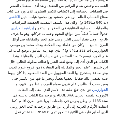
الحساب، وخلص نظام الترقيم من التعقيد، ولقد أدى استعمال الصفر
في العمليات الحسابية إلى اكتشاف الكسر العشري الذي ورد في كتاب
مفتاح الحساب للعالم الرياضى جمشيد بن محمود غياث الدين
الكاشي
(ت 840 هـ1436 م)، وكان هذا الكشف المقدمة الحقيقية للدراسات
والعمليات الحسابية المتناهية في الصغر. و استخرج
إبراهيم الفزاري
جدولاً حسابياً فلكياً يبين مواقع النجوم وحساب حركاتها وهو ما عرف
بالزيج . وفي بغداد أسس الخزارزمي علم الجبر والمقابلة في أوائل
القرن التاسع . . وكان من علماء بيت الحكمة ببعداد محمد بن موسى
الخوارزمي (ت 232 هـ846 م) " الذي عهد إليه المأمون بوضع كتاب في
علم الجبر، فوضع كتابه " المختصر في حساب الجبر والمقابلة وهذا
الكتاب هو الذي أدى إلى وضع لفظ الجبر وإعطائه مدلوله الحالي. قال
ابن خلدون: "علم الجبر والمقابلة (أي المعادلة) من فروع علوم العدد،
وهو صناعة يستخرج بها العدد المجهول من العدد المعلوم إذا كان بينهما
صلة تقتضي ذلك فيقابل بعضها بعضاً، ويجبر ما فيها من الكسر حتى
يصير صحيحاً". فالجبر علم عربي سماه العرب بلفظ من لغتهم، و
الخوارزمي
هو الذي خلع عليه هذا الاسم الذي انتقل إلى اللغات
الأوروبية بلفظه العربي ALGEBRA .و ترجم هذا الكتاب للاتينية في
سنة 1135 م .وظل يدرس في جامعات أوربا حتى القرن 16 م. كما
انتقلت الأرقام العربية إلى أوربا عن طريق ترجمات كتب الخوارزمي
الذي أطلق عليه في اللاتينية "الجور تمي "ALGORISMO ثم عدل