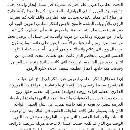
البحث العلمي العربي على فترات متفرقة في سبيل إنجاز وإعادة إحياء
حقيقية لهذا الموروث في الرياضيات المعاصرة لكن ذلك بدا وكأنه خارج
من مناخ آخر مغاير تغيرت وتبدلت فيه الظروف والقناعات كما تغيرت
الرؤى والأولويات الملحة فأصبح هاجس للفكر العلمي العربي اليوم أن
يعبر عن عصره بطريقته الخاصة بما يفرض عليه أن ينقطع بشكل تام
وأبدي عن موروثه وبالتالي عن هويته وأصالته في سبيل أن يرضي بعضا
من سماسرة وتجار أصبحوا مع الأسف قيمين على ذائقتنا بما يملكون
من مال ووسائل إعلام واتصالات وأمور أخرى!! أصبحت عماد النتاج
العلمي العربي المعاصر الذي غابت معها تقنيات البحث العلمي من
إنتاج العديد من المفاهيم الرياضية التي كانت سائدة منذ مئات السنين
وقدمت منة خلالها أعمال عظيمة ستبقى خالدة خلود الزمن.‏‏‏
إن اضمحلال الفكر العلمي العربي عن الفكر في إنتاج الرياضيات
المعاصرة سببه الرئيسي هذا الانقطاع والابتعاد عن قراءة هذا الموروث
الفكري العظيم قراءة روحية (جوانبه) تفضي إلى تقديم حلول روح
جديدة بعيدا عن روح الاستهلاك والتبعية الغربية التي (عولمة) الرياضيات
العربية لتصبح بلا هوية أو لغة خاصة تميزها عن النتاج العلمي الواحد
الذي بات يسيطر على كافة النتاجات العلمية في العالم بعد أن توفرت
التقنيات والوسائط المتعددة التي سهلت الطريق نحو تبني هذا اللون
الوحيد من الذي لم يقدم حسب علمنا إلا نتاجات هزيلة مريضة لا رائحة
لها ولا طعم اللهم إلا التوزيعات البراقة (والإكسسوارات) الخادعة التي