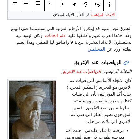
الأعداد البراهمية
في القرن الأول الميلادي
الشرق نجد الهنود قد إبتكروا الأرقام العربية التي نستعملها حتي اليوم
وقد أخذها العرب عنهم وأطلقوا عليها
علم الخانات
. وكان الهنود فيه
يستعملون الأعداد العشرية من 1-9 واضافوا لها الصفر، وهذا العلم
نقلته أوربا عن
المسلمين
.
الرياضيات عند الإغريق
المقالة الرئيسية:
الرياضيات عند الإغريق
كان الاتجاه الأساسي للرياضيات عند
الإغريق هو التجريد ( التفكير المجرد )
حيث أكد المؤرخون بأن الرياضيات
كنظام مجرد له أسسه ومسلماته
ونظرياته من صنع الإغريق وقسم
المؤرخون تطور الفكر الرياضي عند
الإغريق الي ثلاث مراحل :
مرحلة ما قبل إقليدس : حيث أهم
مدرسة ظهرت في هذه الفترة هي