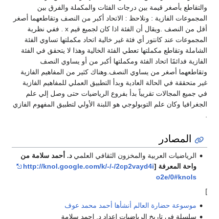
والتقاطع بأصغر قيمة بين درجات الفئات والمكملة والفرق بين
المجموعات الفازية : ونلاحظ : الاتحاد أكبر من النصف وتقاطعهما أصغر
أقل من النصف .ويقال أن الفئة اذا كان لجميع قيم x . ففي نظرية
المجموعات عند كانتور أي فئة غير خالية اتحاد مكملتها تساوي الفئة
الشاملة وتقاطع مكملتها تعطي الفئة الخالية وهذا لا يتحقق في الفئة
الفازية فدائمًا اتحاد الفئة ومكملتها أكبر من أو يساوي النصف
وتقاطعهما أصغر من يساوي النصف.وهناك كثير من المفاهيم الفازية
غير متحققة في الحالة العادية وبدأ التطبيق العملي للمفاهيم الفازية
في جميع المجالات تقريباً بدأ بفروع الرياضيات حتى وصل إلي علم
الجغرافيا وكان علم التوبولوجي هو اللبنة الأولي لتطبيق المفهوم الفازي
.
المصادر
الرياضيات العربية والمخزون الثقافي العلمي
د. أحمد سلامة من
واحة المعرفة [
http://knol.google.com/k/-/-/2cp2vayd4i
o2e/0#knols
]
موسوعة حضارة العالم أنشأها
أحمد محمد عوف
سلسلة في تاريخ الرياضيات اعداد د. احمد سلامة