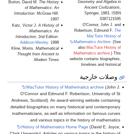
Geometry and Algebra in
Burton, David M.
The History
Ancient Civilizations
,
of Mathematics: An
Springer, 1983, ISBN
Introduction
. McGraw Hill:
0387121595.
1997.
O'Connor, John J. and
Katz, Victor J.
A History of
Robertson, Edmund F.
The
Mathematics: An
MacTutor History of
Introduction
, 2nd Edition.
Mathematics Archive
. (See
Addison-Wesley
: 1998.
also
MacTutor History of
Kline, Morris.
Mathematical
Mathematics archive
.) This
Thought from Ancient to
website contains biographies,
.
Modern Times
timelines and historical
وصلات خارجية
MacTutor History of Mathematics archive
(John J.
O'Connor and Edmund F. Robertson; University of St
Andrews, Scotland). An award-winning website containing
detailed biographies on many historical and contemporary
mathematicians, as well as information on famous curves
and various topics in the history of mathematics.
History of Mathematics Home Page
(David E. Joyce;
Clark University). Articles on various topics in the history of