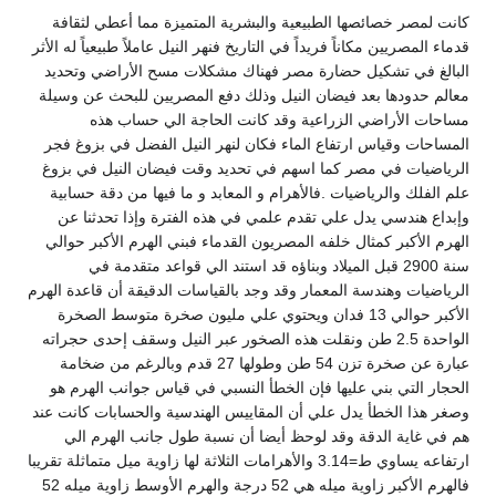
كانت لمصر خصائصها الطبيعية والبشرية المتميزة مما أعطي لثقافة
قدماء المصريين مكاناً فريداً في التاريخ فنهر النيل عاملاً طبيعياً له الأثر
البالغ في تشكيل حضارة مصر فهناك مشكلات مسح الأراضي وتحديد
معالم حدودها بعد فيضان النيل وذلك دفع المصريين للبحث عن وسيلة
مساحات الأراضي الزراعية وقد كانت الحاجة الي حساب هذه
المساحات وقياس ارتفاع الماء فكان لنهر النيل الفضل في بزوغ فجر
الرياضيات في مصر كما اسهم في تحديد وقت فيضان النيل في بزوغ
علم الفلك والرياضيات .فالأهرام و المعابد و ما فيها من دقة حسابية
وإبداع هندسي يدل علي تقدم علمي في هذه الفترة وإذا تحدثنا عن
الهرم الأكبر كمثال خلفه المصريون القدماء فبني الهرم الأكبر حوالي
سنة 2900 قبل الميلاد وبناؤه قد استند الي قواعد متقدمة في
الرياضيات وهندسة المعمار وقد وجد بالقياسات الدقيقة أن قاعدة الهرم
الأكبر حوالي 13 فدان ويحتوي علي مليون صخرة متوسط الصخرة
الواحدة 2.5 طن ونقلت هذه الصخور عبر النيل وسقف إحدى حجراته
عبارة عن صخرة تزن 54 طن وطولها 27 قدم وبالرغم من ضخامة
الحجار التي بني عليها فإن الخطأ النسبي في قياس جوانب الهرم هو
وصغر هذا الخطأ يدل علي أن المقاييس الهندسية والحسابات كانت عند
هم في غاية الدقة وقد لوحظ أيضا أن نسبة طول جانب الهرم الي
ارتفاعه يساوي ط=3.14 والأهرامات الثلاثة لها زاوية ميل متماثلة تقريبا
فالهرم الأكبر زاوية ميله هي 52 درجة والهرم الأوسط زاوية ميله 52