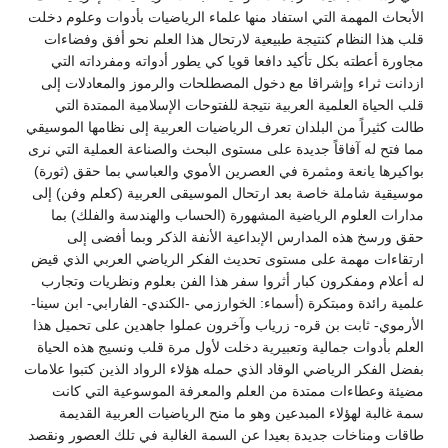
الأبحاث المهمة التي استفاد منها علماء الرياضيات بأدوات وعلوم دخلت
قلب هذا النظام كنتيجة طبيعية لارتحال هذا العلم نحو أفق وفضاءات
مجاورة أعطته بكل تأكيد دافعا قويا كي يطور أدواته ومفرداته التي
ازدانت ثراء وإشراقا مع دخول المصطلحات والرموز والمعادلات إلى
قلب الحياة العلمية العربية نتيجة للفتوحات الإسلامية الممتدة التي
طالت كثيراً من البلدان تعرف الرياضيات العربية إلى نظامها الموسيقي
مما فتح له آفاقاً جديدة على مستوى البحث والصناعة العملية التي نرى
بواكيرها يانعة ومثمرة في العصرين الأموي والعباسي بما حقق (ثورة)
موسيقية شاملة خاصة بعد ارتحال الموسيقى العربية (كعلم وفن) إلى
مدارات العلوم الرياضية المشهورة (الحساب والهندسة والفلك) بما
حقق ورسخ هذه المدارس الإبداعية الأنفة الذكر وبما أفضى إلى
ارتقاءات مهمة على مستوى تحديث الفكر الرياضي العربي الذي قيض
له أعلام ومفكرون كبار أثروا سفر هذا الفن بعلوم ونظريات وتجارب
علمية رائدة ومبتكرة (أسماء: الخوارزمي -الكندي- الفارابي- ابن سينا-
الأرموي- ثابت بن قره- زرياب وآخرون عملوا جاهدين على تحميل هذا
العلم بأدوات جمالية وتعبيرية دخلت لأول مرة قلب ونسيج هذه الحياة
بفضل الفكر الرياضي الوقاد الذي حمله هؤلاء الرواد الذين كتبوا علامات
مضيئة وعطاءات ممتدة من العلم والمعرفة الموسوعية التي كانت
سمة غالبة لهؤلاء المبدعين وهو ما منح الرياضيات العربية القديمة
طاقات ومناخات جديدة بعيدا عن السمة الغالبة في تلك العصور ونقصد