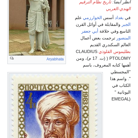
انظر أيضاً:
تاريخ نظام الترقيم
الهندي-العربي
في
بغداد
أسس
الخوارزمي
علم
الجبر
والمقابلة في أوائل القرن
التاسع.وفي خلافة
أبي جعفر
المنصور
ترجمت بعض أعمال
العالم السكندري القديم
بطليموس القلوذي
CLAUDIUS
PTOLOMY ( (ت. 17 م)، ومن
Aryabhata
أهمها كتابه المعروف، باسم
"المجسطي
". واسم هذا
الكتاب في
اليونانية "
(EMEGAL