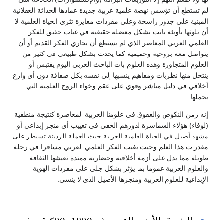
لم تستطع أن تؤسس نهضة علمية عربية جديدة عمادها الحداثة العقلانية
المبنية على جذور راسخة وعلى مفردات مغايرة تثري الحياة العلمية لا
أن تلوثها بأوبئة باتت تشكل معضلة حقيقية في غياب حقيق للفكر
العلمي العربي المعاصر الذي لم يستطع أن يجاري الفكر القديم أو أن
يتواصل معه بروحية وحميمية كما يحدث بشكل طبيعي في كثير من
العلوم المتجاورة وهذه العلوم بات الباحث العربي اليوم يقتبس أو
ينتحل منها نظريات ومفاهيم ينسبها إلى نفسه بكل صفاقة دون أي وازع
أخلاقي في دليل مباشر وقوي على عقم وخواء الروح العلمية التي
يحملها.‏‏‏
إنه زمن النكوص والعقوق في علومنا العربية المعاصرة كنتيجة منطقية
(لوفاء) هؤلاء السماسرة لدورهم الخفي في تغييب أي منجز إبداعي أو
مشهد أصيل في الحياة العلمية العربية حيث العملة الرديئة تسيطر على
مقدرات هذا العلم وحيث يغيب الفكر العلمي العربي مسافرا في رحلة
طويلة مما يدل على أزمة أخلاقية وحضارية ممتدة تعيشها الثقافة
والعلوم العربية عموما بما يؤثر بشكل جلي على مفردات الهوية
الإبداعية للعلوم العربية ومنجزها الأصيل الذي لا ينسى.‏‏‏