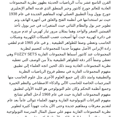
القرن التاسع عشر بدأت الرياضيات الحديثة بظهور نظرية المجموعات
العادية للعالم جورج كانتور وجبر المنطق الذي قدمه العالم الإنجليزي
جورج بوول وبدأ التطبيق العملي لهذه المفاهيم الجديدة في عام 1938
حيث تم استخدامها في أنظمة الفتح والغلق في أجهزة الهاتف وتم
تطوير جبر بول والنظام الثنائي حيث المتغيرات في جبر بوول تأخذ
القيمتين الصفر والواحد وهما يمثلان مرور تيار كهربي أو عدم مروره
في دائرة كهربية حيث أنها أصبحت عصب الشبكات الكهربية وشبكات
الحاسب وتعطي وصفا للظواهر الطبيعية , و في عام 1965 قدم لطفي
زادة الإيراني الأصل مفهوماً جديدا للمجموعات كتعميم لنظرية
المجموعات عند كانتور أسماها المجموعات الفازية FUZZY SETS وهي
تعطي وصفاً أكثر دقة للظواهر الطبيعية بدلاً من الوصف التي تعطيه
نظرية المجموعات العادية ومنذ ذلك الحين اتجه العلماء إلي تطبيق
مفهوم المجموعات الفازية في معظم فروع الرياضيات النظرية
والتطبيقية وامتد ذلك إلي جميع العلوم الأخرى مثل علوم الحاسب منها
المترجمات الخاصة للحاسب الآلي والذكاء الاصطناعي والنظم الخبيرة
وجميع أنظمة التحكم وكان علم التوبولوجي هو اللبنة الأولي لتطبيق
مفهوم المجموعات الفازية حيث في عام 1968 أدخل العالم تشانج
مفهوم الفراغات التوبولوجية الفازية وجهود العلماء تتوالى عاماً بعد عام
لتقديم معرفات ومفاهيم جديدة وحتى الآن بذلت جهوداً كثيرة لتطوير
نظرية المجموعات الفازية منهم علي سبيل المثال المدرسة التوبولوجية