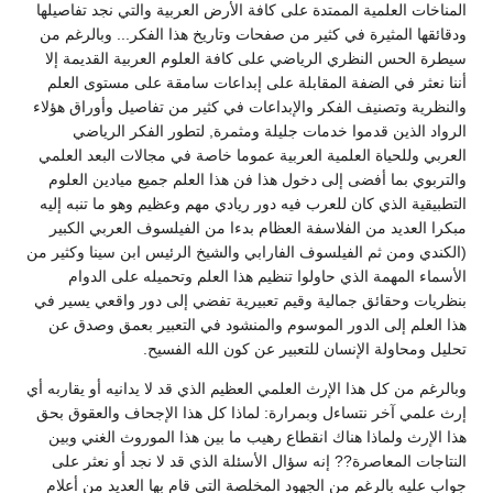
المناخات العلمية الممتدة على كافة الأرض العربية والتي نجد تفاصيلها
ودقائقها المثيرة في كثير من صفحات وتاريخ هذا الفكر... وبالرغم من
سيطرة الحس النظري الرياضي على كافة العلوم العربية القديمة إلا
أننا نعثر في الضفة المقابلة على إبداعات سامقة على مستوى العلم
والنظرية وتصنيف الفكر والإبداعات في كثير من تفاصيل وأوراق هؤلاء
الرواد الذين قدموا خدمات جليلة ومثمرة, لتطور الفكر الرياضي
العربي وللحياة العلمية العربية عموما خاصة في مجالات البعد العلمي
والتربوي بما أفضى إلى دخول هذا فن هذا العلم جميع ميادين العلوم
التطبيقية الذي كان للعرب فيه دور ريادي مهم وعظيم وهو ما تنبه إليه
مبكرا العديد من الفلاسفة العظام بدءا من الفيلسوف العربي الكبير
(الكندي ومن ثم الفيلسوف الفارابي والشيخ الرئيس ابن سينا وكثير من
الأسماء المهمة الذي حاولوا تنظيم هذا العلم وتحميله على الدوام
بنظريات وحقائق جمالية وقيم تعبيرية تفضي إلى دور واقعي يسير في
هذا العلم إلى الدور الموسوم والمنشود في التعبير بعمق وصدق عن
تحليل ومحاولة الإنسان للتعبير عن كون الله الفسيح.‏
وبالرغم من كل هذا الإرث العلمي العظيم الذي قد لا يدانيه أو يقاربه أي
إرث علمي آخر نتساءل وبمرارة: لماذا كل هذا الإجحاف والعقوق بحق
هذا الإرث ولماذا هناك انقطاع رهيب ما بين هذا الموروث الغني وبين
النتاجات المعاصرة?? إنه سؤال الأسئلة الذي قد لا نجد أو نعثر على
جواب عليه بالرغم من الجهود المخلصة التي قام بها العديد من أعلام