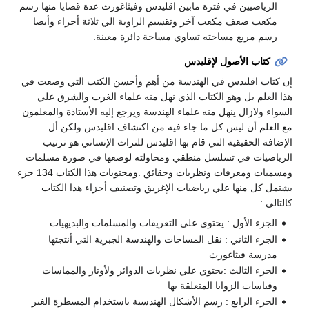
الرياضيين في فترة مابين اقليدس وفيثاغورث عدة قضايا منها رسم
مكعب ضعف مكعب آخر وتقسيم الزاوية الي ثلاثة أجزاء وأيضا
رسم مربع مساحته تساوي مساحة دائرة معينة.
كتاب الأصول لإقليدس
إن كتاب اقليدس في الهندسة من أهم وأحسن الكتب التي وضعت في
هذا العلم بل وهو الكتاب الذي نهل منه علماء الغرب والشرق علي
السواء ولازال ينهل منه علماء الهندسة ويرجع إليه الأستاذة والمعلمون
مع العلم أن ليس كل ما جاء فيه من اكتشاف اقليدس ولكن أل
الإضافة الحقيقية التي قام بها اقليدس للتراث الإنساني هو ترتيب
الرياضيات في تسلسل منطقي ومحاولته لوضعها في صورة مسلمات
ومسميات ومعرفات ونظريات وحقائق .ومحتويات هذا الكتاب 134 جزء
يشتمل كل منها علي رياضيات الإغريق وتصنيف أجزاء هذا الكتاب
كالتالي :
الجزء الأول : يحتوي علي التعريفات والمسلمات والبديهيات
الجزء الثاني : نقل المساحات والهندسة الجبرية التي أنتجتها
مدرسة فيثاغورث
الجزء الثالث :يحتوي علي نظريات الدوائر ولأوتار والمماسات
وقياسات الزوايا المتعلقة بها
الجزء الرابع : رسم الأشكال الهندسية باستخدام المسطرة الغير