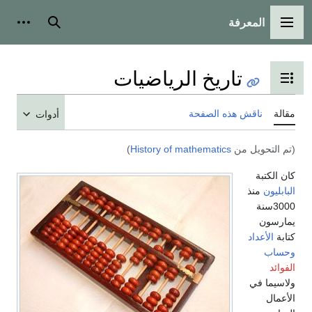
المعرفة
القائمة الرئيسية
بحث
أدوات
تاريخ الرياضيات
تبديل عرض جدول المحتويات
مقالة
ناقش هذه الصفحة
أدوات
(تم التحويل من
History of mathematics
)
كان الكتبة
البابليون
منذ
3000سنة
يمارسون
كتابة
الأعداد
وحساب
الفوائد
ولاسيما في
الأعمال