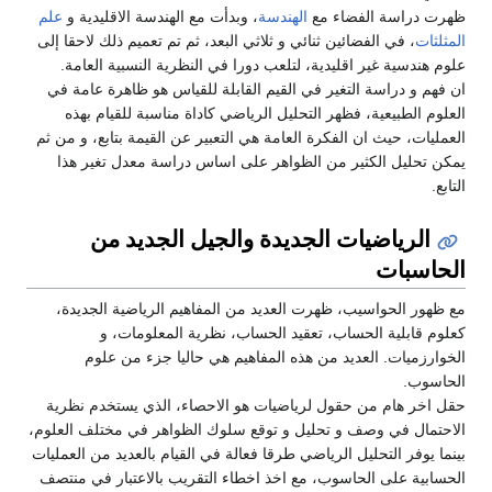
ظهرت دراسة الفضاء مع
الهندسة
، وبدأت مع الهندسة الاقليدية و
علم
المثلثات
، في الفضائين ثنائي و ثلاثي البعد، ثم تم تعميم ذلك لاحقا إلى
علوم هندسية غير اقليدية، لتلعب دورا في النظرية النسبية العامة.
ان فهم و دراسة التغير في القيم القابلة للقياس هو ظاهرة عامة في
العلوم الطبيعية، فظهر التحليل الرياضي كاداة مناسبة للقيام بهذه
العمليات، حيث ان الفكرة العامة هي التعبير عن القيمة بتابع، و من ثم
يمكن تحليل الكثير من الظواهر على اساس دراسة معدل تغير هذا
التابع.
الرياضيات الجديدة والجيل الجديد من
الحاسبات
مع ظهور الحواسيب، ظهرت العديد من المفاهيم الرياضية الجديدة،
كعلوم قابلية الحساب، تعقيد الحساب، نظرية المعلومات، و
الخوارزميات. العديد من هذه المفاهيم هي حاليا جزء من علوم
الحاسوب.
حقل اخر هام من حقول لرياضيات هو الاحصاء، الذي يستخدم نظرية
الاحتمال في وصف و تحليل و توقع سلوك الظواهر في مختلف العلوم،
بينما يوفر التحليل الرياضي طرقا فعالة في القيام بالعديد من العمليات
الحسابية على الحاسوب، مع اخذ اخطاء التقريب بالاعتبار في منتصف