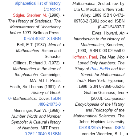
alphabetical list of history
Mathematics
, 2nd ed. rev. by
.)
topics
Uta C. Merzbach. New York:
Stigler, Stephen M.
(1990).
Wiley, 1989 ISBN 0-471-
The History of Statistics: The
09763-2 (1991 pbk ed. ISBN
Measurement of Uncertainty
0-471-54397-7).
before 1900
. Belknap Press.
Eves, Howard,
An
.
0-674-40341-X
ISBN
Introduction to the History of
Bell, E.T. (1937).
Men of
Mathematics
, Saunders,
Mathematics
. Simon and
1990, ISBN 0-03-029558-0,
Schuster.
Hoffman, Paul
,
The Man Who
Gillings, Richard J. (1972).
Loved Only Numbers: The
Mathematics in the time of
Story of
Paul Erdős
and the
the pharaohs
. Cambridge,
Search for Mathematical
MA: M.I.T. Press.
Truth
. New York: Hyperion,
1998 ISBN 0-7868-6362-5.
Heath, Sir Thomas (1981).
A
History of Greek
Grattan-Guinness, Ivor
0-
Mathematics
. Dover.
ISBN
(2003).
Companion
.
486-24073-8
Encyclopedia of the History
and Philosophy of the
Menninger, Karl W. (1969).
Mathematical Sciences
. The
Number Words and Number
Johns Hopkins University
Symbols: A Cultural History
.
0801873975
Press.
ISBN
of Numbers
. MIT Press.
.
0-262-13040-8
ISBN
van der Waerden, B. L.,