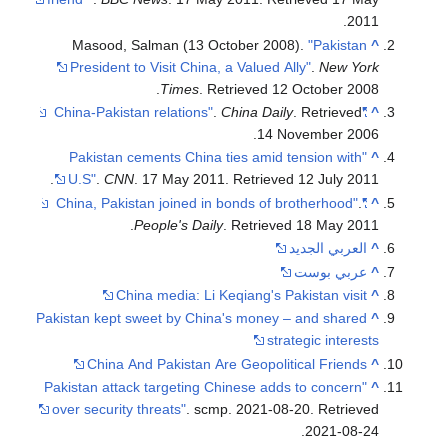
.
2011
Masood, Salman (13 October 2008).
"Pakistan
^
President to Visit China, a Valued Ally"
.
New York
.
Times
. Retrieved
12 October
2008
.
China Daily
. Retrieved
"China-Pakistan relations"
^
.
14 November
2006
"Pakistan cements China ties amid tension with
^
.
U.S"
.
CNN
. 17 May 2011
. Retrieved
12 July
2011
.
"China, Pakistan joined in bonds of brotherhood"
^
.
People's Daily
. Retrieved
18 May
2011
^
العربي الجديد
^
عربي بوست
China media: Li Keqiang's Pakistan visit
^
Pakistan kept sweet by China's money – and shared
^
strategic interests
China And Pakistan Are Geopolitical Friends
^
"Pakistan attack targeting Chinese adds to concern
^
over security threats"
. scmp. 2021-08-20
. Retrieved
.
2021-08-24