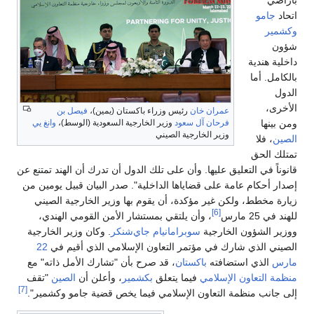
بأراضي
اتحاد
جامو
وكشمير
شؤون
داخلية هندية
بالكامل. أما
الدول
الأخرى،
عمران خان
رئيس وزراء باكستان (يمين)،
فيصل بن
فرحان آل سعود
وزير الخارجية السعودية (الوسط)،
وانغ يي
ومن بينها
وزير الخارجية الصيني
الصين
، فلا
تمتلك الحق
قانوناً في التعليق عليها. وأن على تلك الدول أن تدرك أن الهند تمتنع عن
إصدار أحكام عامة على قضاياها الداخلية". صدر البيان قبيل يومين من
زيارة مخطط، ولكن غير مؤكدة، أن يقوم بها وزير الخارجية الصيني
[6]
للهند في 25 مارس
، وأن يلتقي بمستشار الأمن القومي الهندي،
ووزير الشؤون الخارجية
سوبرامانيام جاي‌شنكر
. وكان وزير الخارجية
الصيني الذي شارك في مؤتمر التعاون الإسلامي الذي أقيم في
22
مارس
الذي استضافته
باكستان
، قد صرح بأن "تشارك الأمل ذاته" مع
منظمة التعاون الإسلامي
فيما يتعلق
بكشمير
، وأعلن أن
الصين
"تقف
[7]
إلى جانب منظمة التعاون الإسلامي فيما يخص قضية جامو وكشمير".