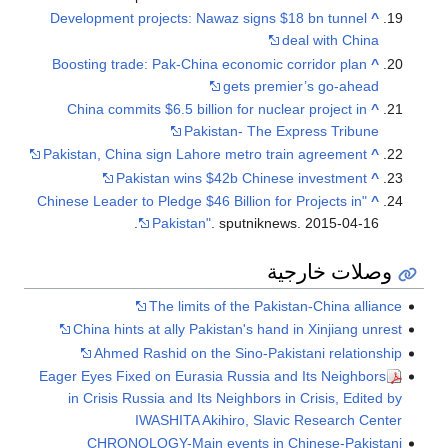
Development projects: Nawaz signs $18 bn tunnel
^
deal with China
Boosting trade: Pak-China economic corridor plan
^
gets premier’s go-ahead
China commits $6.5 billion for nuclear project in
^
Pakistan- The Express Tribune
Pakistan, China sign Lahore metro train agreement
^
Pakistan wins $42b Chinese investment
^
"Chinese Leader to Pledge $46 Billion for Projects in
^
Pakistan"
. sputniknews. 2015-04-16.
وصلات خارجية
The limits of the Pakistan-China alliance
China hints at ally Pakistan's hand in Xinjiang unrest
Ahmed Rashid on the Sino-Pakistani relationship
Eager Eyes Fixed on Eurasia Russia and Its Neighbors
in Crisis Russia and Its Neighbors in Crisis, Edited by
IWASHITA Akihiro, Slavic Research Center
CHRONOLOGY-Main events in Chinese-Pakistani