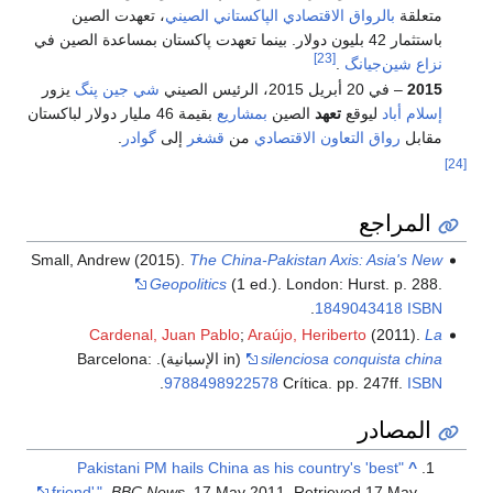
متعلقة
بالرواق الاقتصادي الپاكستاني الصيني
، تعهدت الصين
باستثمار 42 بليون دولار. بينما تعهدت پاكستان بمساعدة الصين في
[23]
نزاع شين‌جيانگ
.
2015
– في 20 أبريل 2015، الرئيس الصيني
شي جين پنگ
يزور
إسلام أباد
ليوقع
تعهد
الصين
بمشاريع
بقيمة 46 مليار دولار لباكستان
مقابل
رواق التعاون الاقتصادي
من
قشغر
إلى
گوادر
.
[24]
المراجع
Small, Andrew (2015).
The China-Pakistan Axis: Asia's New
Geopolitics
(1 ed.). London: Hurst. p. 288.
.
1849043418
ISBN
Cardenal, Juan Pablo
;
Araújo, Heriberto
(2011).
La
silenciosa conquista china
(in الإسبانية). Barcelona:
.
9788498922578
Crítica. pp. 247ff.
ISBN
المصادر
"Pakistani PM hails China as his country's 'best
^
friend'
"
.
BBC News
. 17 May 2011
. Retrieved
17 May