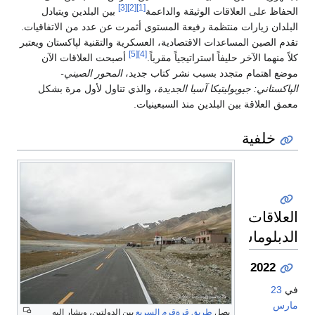
[3]
[2]
[1]
الحفاظ على العلاقات الوثيقة والداعمة
بين البلدين ويتبادل
البلدان زيارات منتظمة رفيعة المستوى أثمرت عن عدد من الاتفاقيات.
تقدم الصين المساعدات الاقتصادية، العسكرية والتقنية لپاكستان ويعتبر
[5]
[4]
كلاً منهما الآخر حليفاً استراتيجياً مقرباً.
أصبحت العلاقات الآن
موضع اهتمام متجدد بسبب نشر كتاب جديد،
المحور الصيني-
الپاكستاني: جيوبوليتيكا آسيا الجديدة
، والذي تناول لأول مرة بشكل
معمق العلاقة بين البلدين منذ السبعينيات.
خلفية
العلاقات
الدبلوماسية
2022
في
23
مارس
يصل
طريق قرةقرم السريع
بين الدولتين، ويشار إليه