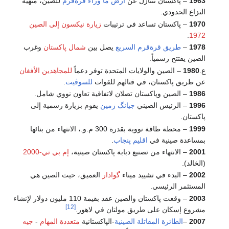
1963
– پاكستان تتنازل عن
أرض ما وراء قرةقرم
للصين، منهية
النزاع الحدودي.
1970
– پاكستان تساعد في ترتيبات
زيارة نيكسون إلى الصين
.
1972
1978
–
طريق قرةقرم السريع
يصل بين
شمال پاكستان
وغرب
الصين يفتتح رسمياً.
ع.
1980
– الصين والولايات المتحدة توفر دعماً
للمجاهدين الأفغان
عن طريق پاكستان، في قتالهم للقوات
للسوڤيت
.
1986
– الصين وپاكستان تصلان لاتفاقية تعاون نووي شامل.
1996
– الرئيس الصيني
جيانگ زمين
يقوم بزيارة رسمية إلى
پاكستان.
1999
– محطة طاقة نووية بقدرة 300 م.و.، الانتهاء من بنائها
بمساعدة صينية في
اقليم پنجاب
.
2001
– الانتهاء من تصنيع دبابة پاكستان صينية،
إم بي تي-2000
(الخالد).
2002
– البدء في تشييد ميناء
گوادار
العميق، حيث الصين هي
المستثمر الرئيسي.
2003
– وقعت پاكستان والصين عقد بقيمة 110 مليون دولار لإنشاء
[12]
مشروع إسكان على طريق مولتان في لاهور.
2007
–
الطائرة المقاتلة
الصينية
-الپاكستانية
متعددة المهام
-
جيه