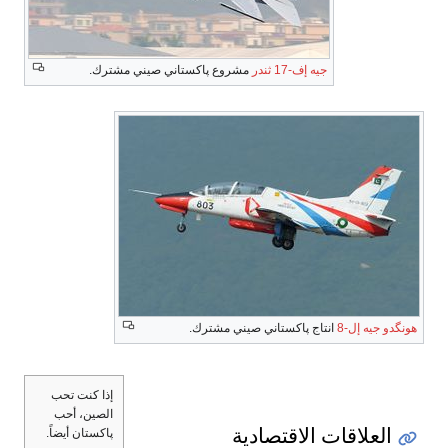
جيه إف-17 ثندر
مشروع پاكستاني صيني مشترك.
هونگدو جيه إل-8
انتاج پاكستاني صيني مشترك.
إذا كنت تحب
الصين، أحب
العلاقات الاقتصادية
پاكستان أيضاً.