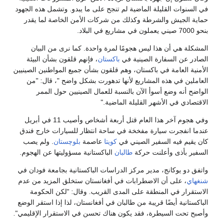
في السنوات القليلة الماضية لم تنجح على ما يبدو. وتشمل هذه الجهود
حماية الجيش والشرطة وكذلك من شركات الأمن الخاصة لما يقدر
بنحو 7000 صيني يعملون في مشاريع في البلاد.
المشكلة هي أن هذا ليس هجومًا لمرة واحدة. كما نرى من البيان
الصادر عن السفارة الصينية في
باكستان
، فإنهم قلقون بشأن البيئة
الأمنية العامة في باكستان، وهم قلقون بشأن جميع المواطنين الصينيين
العاملين في هذه المشاريع لأنها تدهورت بشكل واضح "، قال: "من
الواضح أنه وضع أسوأ الآن بالنسبة للعمال الصينيين حول الممر
الاقتصادي في الأشهر القليلة الماضية."
وفي هجوم آخر هذا العام قتل أربعة أشخاص وأصيب 11 في أبريل
عندما انفجرت سيارة مفخخة في ساحة انتظار للسيارات خارج فندق
كان يقيم فيه السفير الصيني في
كويتا
عاصمة
بلوچستان
. ولم يصب
السفير بأذى وأعلنت حركة
طالبان
الباكستانية مسؤوليتها عن الهجوم.
واتفق دو يوكانج، مدير مركز الدراسات الباكستانية بجامعة فودان في
شنغهاي
، على أن الاضطرابات في أفغانستان ستخلق المزيد من عدم
الاستقرار في المنطقة على المدى القريب. وقال: "لكن الحكومة
الباكستانية أيضًا قريبة من طالبان في أفغانستان، لذا إذا استقر الوضع
وأصبح تحت السيطرة، فقد يكون هناك تحسن في الاستقرار الإقليمي".