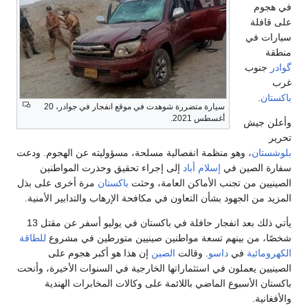
في هجوم
على قافلة
سيارات في
منطقة
گوادر
جنوب
غرب
باكستان
.
سيارة متضررة شوهدت في موقع انفجار في جوادر، 20
أغسطس 2021.
وأعلن جيش
تحرير
بلوشستان
، وهو منظمة انفصالية مسلحة، مسؤوليته عن الهجوم. ودعت
سفارة الصين في
إسلام أباد
إلى إجراء تحقيق وحذرت المواطنين
الصينيين من تجنب الأماكن العامة، وحثت
باكستان
مرة أخرى على بذل
المزيد من الجهود بشأن التعاون في مكافحة الإرهاب والتدابير الأمنية.
يأتي ذلك بعد انفجار حافلة في باكستان في يوليو أسفر عن مقتل 13
شخصًا، من بينهم تسعة مواطنين صينيين متورطين في مشروع
للطاقة
الكهرومائية
في
داسو
. وقالت
الصين
إن هذا هو أكبر هجوم على
الصينيين يعملون في استثماراتها الخارجية في السنوات الأخيرة، وأنحت
باكستان الأسبوع الماضي باللائمة على وكالات المخابرات الهندية
والأفغانية.