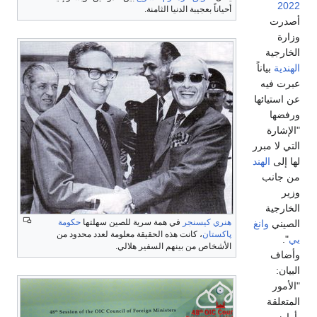
2022
أحياناً بعجيبة الدنيا الثامنة.
أصدرت
وزارة
الخارجية
الهندية
بياناً
عبرت فيه
عن استيائها
ورفضها
"الإشارة
التي لا مبرر
لها إلى
الهند
من جانب
وزير
الخارجية
هنري كيسنجر
في همة سرية للصين سهلتها
حكومة
الصيني
وانغ
پاكستان
، كانت هذه الحقيقة معلومة لعدد محدود من
يي
".
الأشخاص من بينهم السفير هلالي.
وأضاف
البيان:
"الأمور
المتعلقة