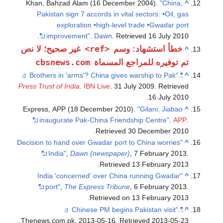
Khan, Bahzad Alam (16 December 2004).
"China,
^
Pakistan sign 7 accords in vital sectors: •Oil, gas
exploration •high-level trade •Gwadar port
.
improvement"
.
Dawn
. Retrieved
16 July
2010
<ref>
خطأ استشهاد: وسم
غير صحيح؛ لا نص
^
cbsnews.com
تم توفيره للمراجع المسماة
.
"Brothers in 'arms'? China gives warship to Pak"
^
Press Trust of India
.
IBN Live
. 31 July 2009
. Retrieved
.
16 July
2010
Express, APP (18 December 2010).
"Gilani, Jiabao
^
inaugurate Pak-China Friendship Centre"
.
APP
.
.
Retrieved
30 December
2010
"Decision to hand over Gwadar port to China worries
^
India"
,
Dawn (newspaper)
, 7 February 2013.
Retrieved 13 February 2013.
"India 'concerned' over China running Gwadar
^
port"
,
The Express Tribune
, 6 February 2013.
Retrieved on 13 February 2013.
.
"Chinese PM begins Pakistan visit"
^
.
Thenews.com.pk. 2013-05-16
. Retrieved
2013-05-23