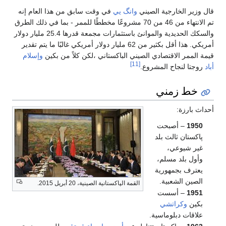
قال وزير الخارجية الصيني
وانگ يي
في وقت سابق من هذا العام إنه
تم الانتهاء من 46 من 70 مشروعًا مخططًا للممر - بما في ذلك الطرق
والسكك الحديدية والموانئ باستثمارات مجمعة قدرها 25.4 مليار دولار
أمريكي. هذا أقل بكثير من 62 مليار دولار أمريكي غالبًا ما يتم تقدير
قيمة الممر الاقتصادي الصيني الباكستاني ،لكن كلاً من بكين
وإسلام
[11]
أباد
روجتا لنجاح المشروع.
خط زمني
أحداث بارزة:
1950
– أصبحت
پاكستان ثالث بلد
غير شيوعي،
وأول بلد مسلم،
يعترف بجمهورية
الصين الشعبية.
القمة الپاكستانية الصينية، 20 أبريل 2015.
1951
– أسست
بكين
وكراتشي
علاقات دبلوماسية.