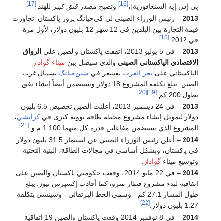
[17]
[16]
پي إس إيه السنغافورية[،
وتصبح مصدر
قلق كبير
للهند.
2013
– رئيس الوزراء الصيني لي كى‌چيانگ يزور پاكستان. تجاوزت
قيمة التجارة بين البلدين في 12 شهر 12 بليون دولار، لأول مرة
[18]
في 2012.
2013
– في 5 يوليو 2013، اتفقت پاكستان والصين على
الرواق
الاقتصادي الپاكستاني الصيني
والذي سيصل بين
ميناء گوادار
الپاكستاني على
بحر العرب
بقشغر في
شين‌جيانگ
بشمال غرب
الصين. تبلغ تكلفة المشروع 18 دولار وسيتضمن أيضاً إنشاء نفق
[20]
[19]
بطول 200 كم.
2013
– في 24 ديسمبر 2013، أعلنت الصين تخصيص 6.5 بليون
دولار لتمويل إنشاء مشروع محطة طاقة نووية كبرى في
كراتشي
،
[21]
المشروع الذي سيتضمن مفاعلين قدرة كل منهما 1.100 م.و.
2014
– أعلن رئيس الوزراء الصيني عن استثمار 31.5 بليون دولار
في پاكستان، وبشكل أساسي في مجالات الطاقة، البنية التحتية
وتوسيع ميناء
گوادار
.
2014
– في 22 مايو 2014، وقعت حكومتي پاكستان والصين على
اتفاقية لبدء مشروع قطار مترو، كما أفادت إكسپرس نيوز. يبلغ
طول المسار 27.1 كم - وسمي الخط البرتقالي - وسينشئ بتكلفة
[22]
1.27 بليون دولار.
2014
– في 8 نوفمبر 2014 وقعت پاكستان والصين 19 اتفاقية