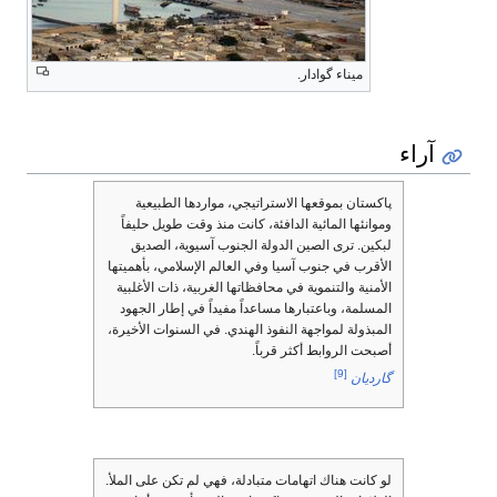
ميناء گوادار.
آراء
پاكستان بموقعها الاستراتيجي، مواردها الطبيعية
وموانئها المائية الدافئة، كانت منذ وقت طويل حليفاً
لبكين. ترى الصين الدولة الجنوب آسيوية، الصديق
الأقرب في جنوب آسيا وفي العالم الإسلامي، بأهميتها
الأمنية والتنموية في محافظاتها الغربية، ذات الأغلبية
المسلمة، وباعتبارها مساعداً مفيداً في إطار الجهود
المبذولة لمواجهة النفوذ الهندي. في السنوات الأخيرة،
أصبحت الروابط أكثر قرباً.
[9]
گارديان
لو كانت هناك اتهامات متبادلة، فهي لم تكن على الملأ.