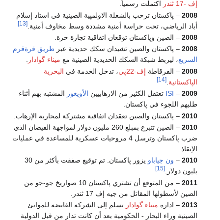
إف -17 ثندر
اكتملت رسمياً.
2008
– پاكستان ترحب بالشعلة الاولمپية الصينية في استاد إسلام
[13]
أباد الرياضي، تحت حراسة أمنية مشددة وسط مخاوف أمنية.
2008
– الصين وپاكستان توقعان اتفاقية تجارة حرة.
2008
– پاكستان والصين تشيدان سكك حديدية عبر
طريق قرةقرم
السريع
، ليربط شبكة السكك الحديدية الصينية مع
ميناء گوادار
.
2008
– الفرقاطة
إف-22پي
، تدخل الخدمة في
البحرية
[14]
الپاكستانية
.
2009
–
ISI
تعتقل الكثير من الارهابيين
الأويغور
المشتبه بهم أثناء
طلبهم اللجوء في پاكستان.
2010
– پاكستان والصين تعقدان اتفاقية مشتركة لمحاربة الإرهاب.
2010
– الصين تتبرع بمبلغ 260 مليون دولار لمواجهة الفيضان الذي
ضرب پاكستان وترسل 4 مروحيات عسكرية للمساعدة في عمليات
الإنقاذ.
2010
–
ون جياباو
يزور پاكستان. تم توقيع صفقت بأكثر من 30
[15]
بليون دولار.
2011
– من المتوقع أن تشتري پاكستان 10 صواريخ جو-جو من
الصين لأسطولها المقاتل من جيه إف 17 ثندر.
2013
– ادارة
ميناء گوادار
تسلم إلى الشركة القابضة للموانئ
الصينية وراء البحار - الحكومية بعد أن كانت تدار من قبل الدولية