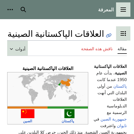
المعرفة
القائمة الرئيسية
بحث
أدوات
العلاقات الپاكستانية الصينية
تبديل عرض جدول المحتويات
مقالة
ناقش هذه الصفحة
أدوات
العلاقات الپاكستانية
العلاقات الپاكستانية الصينية
الصينية
، بدأت عام
1950 عندما كانت
پاكستان
من أولى
البلدان التي أنهت
العلاقات
الدبلوماسية
الرسمية مع
جمهورية الصين
في
پاكستان
الصين
تايوان
واعترفت
بجمهورية الصين الشعبية. منذ ذلك الحين، حرص كلا البلدين على