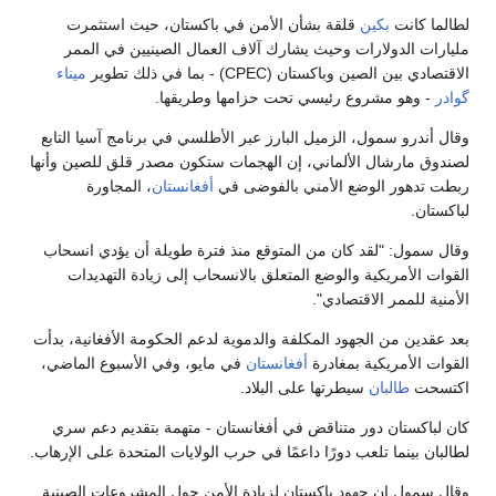
لطالما كانت
بكين
قلقة بشأن الأمن في باكستان، حيث استثمرت
مليارات الدولارات وحيث يشارك آلاف العمال الصينيين في الممر
الاقتصادي بين الصين وباكستان (CPEC) - بما في ذلك تطوير
ميناء
گوادر
- وهو مشروع رئيسي تحت حزامها وطريقها.
وقال أندرو سمول، الزميل البارز عبر الأطلسي في برنامج آسيا التابع
لصندوق مارشال الألماني، إن الهجمات ستكون مصدر قلق للصين وأنها
ربطت تدهور الوضع الأمني ​​بالفوضى في
أفغانستان
، المجاورة
لباكستان.
وقال سمول: "لقد كان من المتوقع منذ فترة طويلة أن يؤدي انسحاب
القوات الأمريكية والوضع المتعلق بالانسحاب إلى زيادة التهديدات
الأمنية للممر الاقتصادي".
بعد عقدين من الجهود المكلفة والدموية لدعم الحكومة الأفغانية، بدأت
القوات الأمريكية بمغادرة
أفغانستان
في مايو، وفي الأسبوع الماضي،
اكتسحت
طالبان
سيطرتها على البلاد.
كان لباكستان دور متناقض في أفغانستان - متهمة بتقديم دعم سري
لطالبان بينما تلعب دورًا داعمًا في حرب الولايات المتحدة على الإرهاب.
وقال سمول إن جهود باكستان لزيادة الأمن حول المشروعات الصينية