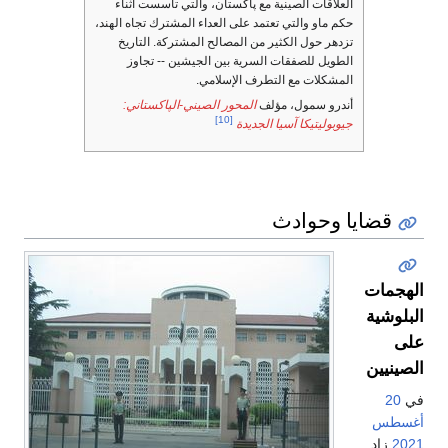
العلاقات الصينية مع پاكستان، والتي تأسست أثناء
حكم ماو والتي تعتمد على العداء المشترك تجاه الهند،
تزدهر حول الكثير من المصالح المشتركة. التاريخ
الطويل للصفقات السرية بين الجيشين -- تجاوز
المشكلات مع التطرف الإسلامي.
أندرو سمول، مؤلف
المحور الصيني-الپاكستاني:
[10]
جيوبوليتيكا آسيا الجديدة
قضايا وحوادث
الهجمات
البلوشية
على
الصينيين
في
20
أغسطس
2021
زاد