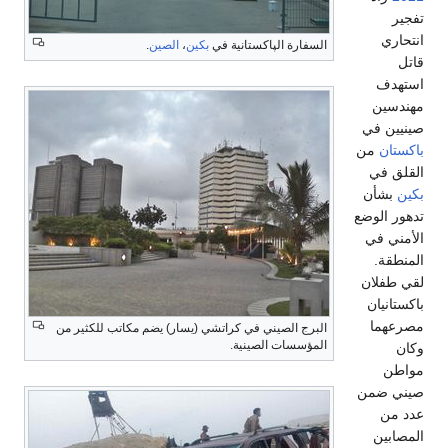
تفجير
انتحاري
السفارة الپاكستانية في
بكين
،
الصين
.
قاتل
استهدف
مهندسين
صينيين في
باكستان
من
القلق في
بكين
بشأن
تدهور الوضع
الأمني ​​في
المنطقة.
لقي طفلان
باكستانيان
مصرعهما
البرج الصيني في كراتشي (يسار) يضم مكاتب للكثير من
المؤسسات الصينية.
وكان
مواطن
صيني ضمن
عدد من
المصابين