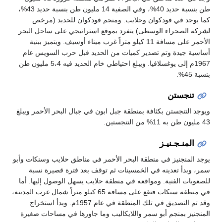
طن بنسبة حديد 40%، وفي الصفية 14 مليون طن بنسبة حديد 43%،
كما يوجد في فودكوان وحلايب. ومنجم فودكوان للحديد (مرخص
لشركة الصحراء الوسطى) يتفرد بموقع استراتيجي على ساحل البحر
الأحمر على مسافة 11 كيلو متراً غرب ميناء أوسيف. ويتميز ببنية
أساسية جيدة وتم تصدير كميات من الحديد قبل حرب السويس عام
1967م إلى يوغسلافيا. ويبلغ احتياطي خام الحديد فيه 5،4 مليون طن
بنسبة 45%.
تنجستن
ويوجد التنجستن بكثافة بمنطقة جبل ابون في جبال البحر الأحمر ويبلغ
43 مليون طن به 11% من التنجستين.
المنـجـنيـز
يوجد المنجنيز في منطقة البحر الأحمر في مناطق حلايب وسنكات وأبو
سمر، وبدأ تعدينه في الخمسينات ثم توقف بعد فترة قصيرة نسبة
للصعوبات الفنية. ومواقعه في منطقة حلايب يسهل الوصول إليها. أما
في منطقة سنكات فتقع على مسافة 65 كيلو متراً شمال غرب المدينة،
وقد تم التصديق في تلك المنطقة في عام 1957م. وبدأ استخراج
المنجنيز بمنجم أبو سمر واللايكاليب وما جاورها في مساحات صغيرة