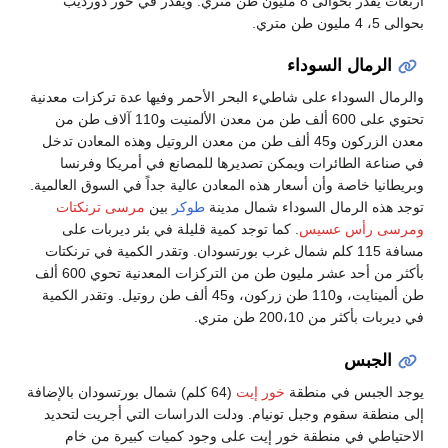
أربعات يقدر بحوالى 8 مليون طن متري. ويقدر في خور دورديب
بحوالى 5، 4 مليون طن متري.
الرمال السوداء
والرمال السوداء على شاطيء البحر الأحمر وفيها عدة تركزات معدنية
تحتوي على 600 ألف طن من معدن الألمنيت و110 آلاف طن من
معدن الزركون و45 ألف طن من معدن الروتيل وهذه المعادن تدخل
في صناعة الطائرات ويمكن تصديرها للمصانع في أمريكا وفرنسا
وبريطانيا خاصة وأن أسعار هذه المعادن عالية جداً في السوق العالمية.
توجد هذه الرمال السوداء شمال مدينة
طوكر
بين
مرسى ترنكتات
ومرسى رأس عسيس
. كما توجد كمية قليلة في بئر ديربات على
مسافة 115 كلم شمال غرب بورتسودان. وتقدر الكمية في ترنكتات
بأكثر من أحد عشر مليون طن من التركزات المعدنية تحوي 600 ألف
طن ألمينايت، و110 طن زركون، و45 ألف طن روتيل. وتقدر الكمية
في ديربات بأكثر من 200،10 طن متري.
الجبس
يوجد الجبس في منطقة
خور إيت
(64 كلم) شمال بورتسودان بالإضافة
إلى منطقة سقوم وجبل تونيام. ودلت الدراسات التي أجريت لتحديد
الاحتياطي في منطقة خور إيت على وجود كميات كبيرة من خام