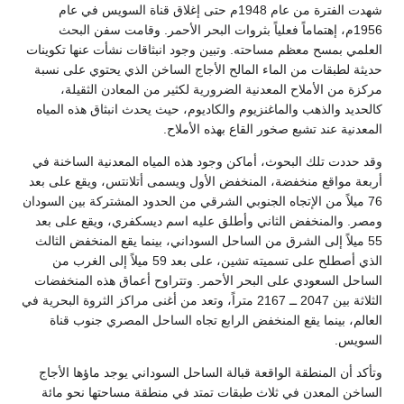
شهدت الفترة من عام 1948م حتى إغلاق قناة السويس في عام
1956م، إهتماماً فعلياً بثروات البحر الأحمر. وقامت سفن البحث
العلمي بمسح معظم مساحته. وتبين وجود انبثاقات نشأت عنها تكوينات
حديثة لطبقات من الماء المالح الأجاج الساخن الذي يحتوي على نسبة
مركزة من الأملاح المعدنية الضرورية لكثير من المعادن الثقيلة،
كالحديد والذهب والماغنزيوم والكاديوم، حيث يحدث انبثاق هذه المياه
المعدنية عند تشبع صخور القاع بهذه الأملاح.
وقد حددت تلك البحوث، أماكن وجود هذه المياه المعدنية الساخنة في
أربعة مواقع منخفضة، المنخفض الأول ويسمى أتلانتس، ويقع على بعد
76 ميلاً من الإتجاه الجنوبي الشرقي من الحدود المشتركة بين السودان
ومصر. والمنخفض الثاني وأطلق عليه اسم ديسكفري، ويقع على بعد
55 ميلاً إلى الشرق من الساحل السوداني، بينما يقع المنخفض الثالث
الذي أصطلح على تسميته تشين، على بعد 59 ميلاً إلى الغرب من
الساحل السعودي على البحر الأحمر. وتتراوح أعماق هذه المنخفضات
الثلاثة بين 2047 ــ 2167 متراً، وتعد من أغنى مراكز الثروة البحرية في
العالم، بينما يقع المنخفض الرابع تجاه الساحل المصري جنوب قناة
السويس.
وتأكد أن المنطقة الواقعة قبالة الساحل السوداني يوجد ماؤها الأجاج
الساخن المعدن في ثلاث طبقات تمتد في منطقة مساحتها نحو مائة