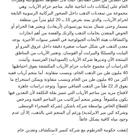
الخام على إمكانات ذات انتاجية عالية. مناجم حزام الأرياب: وهي
مجموعة من تمعدنات الذهب داخل الصخور البركانية الرسوبية التابعة
لحزام الأرياب، والذي يمتد بعرض 15 ــ 20 كيلو متراً من منطقة
مسمار وحتى شمال مدينة بورتسودان (أربعات). ويعتبر هذا الحزام أو
الحوض المتعدن بخامات الذهب والزنك والفضة من أهم انجازات
واكتشافات هيئة الأبحاث الجيولوجية في العشر سنوات الأخيرة. يوجد
معدن الذهب في شكل حبيبات صغيرة دقيقة داخل عروق المرو أو
البيايت والسيلكا والبيرايت أو القوسان. وتعتبر الأرياب من المناطق
المنتجة الآن وتديرها شركة الأرياب (السودانية) الفرنسية. وأثبتت
الدراسات أن مجموع خامات حزام الأرياب المكتشفة يفوق احتياطيها
40 مليون طن من الذهب الخام، وبنسب متفاوتة. أما منجم أرياب ففيه
أكثر من 40 مليون طن من الخام وبنسب متفاوتة ويمكن استخراج ما
يفوق الـ 22 طناً من الذهب الصافي سنوياً. وتوجد دراسات جاهزة
لافتتاح مزيد من مناجم الأرياب التي تتميز بقلة التكلفة لأن التعدين فيها
يكون مكشوفاً. ويعتبر منجم أبيركاتيب من المناجم الغنية ومرخص
للقطاع الخاص بواسطة شركة باشكن (شركة الصحراء الوسطى
وشركة كين مير الايرلندية) ورغم أن المنجم غني بالذهب، إلا أن عدم
وجود مياه كافية يشكل عائقاً.
إتفقت حكومة الخرطوم مع شركة كنمير لاستكشاف وتعدين خام