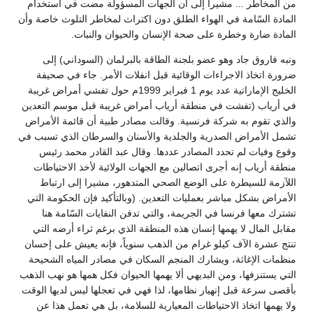
من المخاطر ... مشيراً إلى أن الجهات المسؤولة مضت في استخدام
المادة السّامة في الهواء الطلق دون اكتراث لمخاطر التلوث خاصة وأن
المادة ضارة وخطرة على صحة الإنسان والحيوان والنبات.
ونبه فاروق جاد وهو عضو بلجنة الطاقة بالبرلمان (السوداني) إلى
ضرورة اتخاذ الاجراءات الوقائية قبل انفلات الأمر. جاء في صحيفة
الخليج الإماراتية عدد يوم 1 فبراير 1999م حول تفشي أمراض غريبة
في أرياب (تفشت في منطقة أرياب أمراض غريبة قبل موسم التعدين
والذي تقوم به شركة فرنسية. وقالت مصادر طبية أن قائمة الأمراض
تشمل الأمراض الصدرية والجلدية والأسنان والسرطان الذي تسبب في
وقوع وفيات لم تحدد المصادر عددها. وقال عبد القادر محمد رئيس
منطقة أرياب إنه أجرى اتصالين مع الجهات الولائية لأخذ الاحتياطات
اللآزمة للسيطرة على الوضع الصحي المتدهور، مشيرا إلى ارتباط
الأمراض بشكل مباشر بعمليات التعدين. (وبالتأكيد فإن الحكومة التي
تشترك معها فرنسا في الجريمة، والتي تدفن النفايات السّامة هنا
مقابل المال لا يهمها إنسان هذه المنطقة الذي برغم ثراء أرضه التي
تنتج عشرة الآف كيلو غرام من الذهب سنوياً، فإنه يعيش على إحسان
منظمات الإغاثة، ويشارك المنجم السكان في مصادر المياه الشحيحة
التي يستنزفها، ومن البديهي ألا يهمها الحيوان فكل همها هو نهب الذهب
بأقصى سرعة قبل إنهيار نظامها، لذا فهي في تعجلها ليس لديها الوقت
ولا يهمها اتخاذ الاحتياطات المعيارية للسلامة، بل هي تعمل هذا عن