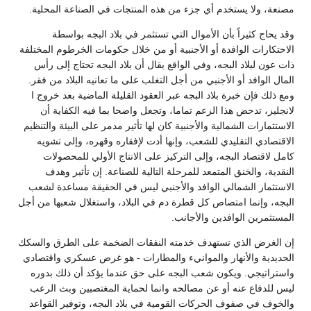
مصنعة، ولا يستخدم أي جزء من هذه المنتجات في الصناعة المحلية.
وقد يحاج كثيراً بأن الأموال التي تستثمر في بلاد البجه بواسطة
الاحتكارات الوافدة أو الأجنبية أو من خلال حكومات الخرطوم المختلفة
ذات عون لبلاد البجه، وفي الواقع يقال أن بلاد البجه تحتاج إلى رأس
المال الوافد أو الأجنبي من أجل التغلب على ما تعانيه البلاد من فقر.
ومع ذلك فإن خبرة بلاد البجه عبر العقود القليلة الماضية بعد خروج ا
لانجليز، تدحض هذا الزعم تماما، وتجعل واضحا بما فيه الكفاية أن
الاستثمارات الشمالية والأجنبية كان لها تأثير مدمر على البيئة والتنظيم
الاقتصادي التقليدي للشعب، وإنها أدت لإفقاره وقهره، وإلى تشويه
كامل لاقتصاد البجه، وإلى التركيز على الانتاج الأولي للمحصولات
النقدية، والخنق المتمعد للمرحلة التالية للصناعة. إن تأثير وهدف
الاستثمار الشمالي الوافد والأجنبي ليس في الحقيقة مساعدة لشعب
البجه، وإنما امتصاص كل قطرة دم في البلاد، واستغلال شعبها من أجل
المستثمرين الوافدين والأجانب.
إن الغرض الذي تستهدف خدمته النفقات الضخمة على الطرق والسكك
الحديدية والأنهار والموانيء والمطارات - هو غرض عسكري واقتصادي
واستراتيجي. ويكون شعب البجه على حق عندما يؤكد أن ذلك بدوره
ليس للدفاع عنه أو عن مصالحه وانما لحماية المغتصبين وبث الرعب
والخوف في صفوف الحركات القومية في بلاد البجه، وتوفير القواعد