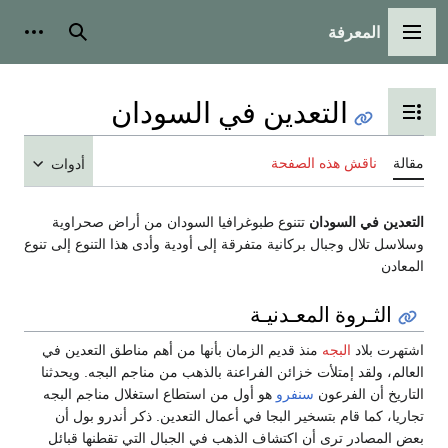
المعرفة
القائمة الرئيسية
بحث
أدوات
التعدين في السودان
تبديل عرض جدول المحتويات
مقالة
ناقش هذه الصفحة
أدوات
التعدين في السودان
تتنوع طبوغرافيا السودان من أراض صحراوية
وسلاسل تلال وجبال بركانية متفرقة إلى أودية وأدى هذا التنوع إلى تنوع
المعادن
الثـروة المعـدنيـة
اشتهرت بلاد
البجه
منذ قديم الزمان بأنها من أهم مناطق التعدين في
العالم، ولقد إمتلأت خزائن الفراعنة بالذهب من مناجم البجه. ويحدثنا
التاريخ أن الفرعون
سنفرو
هو أول من استطاع استغلال مناجم البجه
تجاريا، كما قام بتسخير البجا في أعمال التعدين. ذكر أندرو بول أن
بعض المصادر ترى أن اكتشاف الذهب في الجبال التي تقطنها قبائل