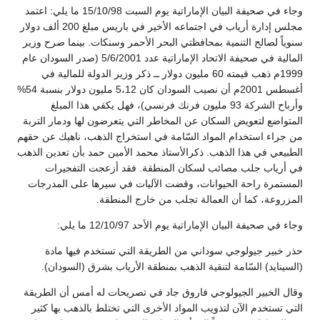
وجاء في صحيفة البيان الإماراتية يوم السبت 15/10/98 ما يلي: اعتمد
مجلس إدارة أرياب في اجتماعه الأخير في باريس مبلغ 200 ألف دولار
سنوياً لصالح التنمية بمحافظتي البحر الأحمر وسنكات. بينما صرح وزير
المالية في صحيفة الاتحاد الإماراتية عدد 5/6/2001 (صدر السودان عام
1999م ذهب قيمته 60 مليون دولار ــ ذكر وزير الدولة للمالية في
أغسطس 2001م أن نصيب السودان كان 5،12 مليون دولار بنسبة 54%
وأرباح الشركة 93 مليون فرنك فرنسي)، فهل يكفي هذا المبلغ
المتواضع لتعويض السكان عن المخاطر التي يتعرضون لها ودمار التربة
من جراء استخدام المواد السّامة في استخراج الذهب، ناهيك عن حقهم
الطبيعي في هذا الذهب. ذكرالأستاذ محمد الأمين حمد بأن تعدين الذهب
في أرياب جلب مصائب لسكان المنطقة. فقد أزعجت التفجيرات
المستمرة راحة الحيوانات، وقضت الآليات في سيرها على المدرجات
المزروعة، كما أن العمالة تجلب من خارج المنطقة.
وجاء في صحيفة البيان الإماراتية يوم الأحد 12/10/97 ما يلي:
حذر خبير جيولوجي سوداني من الطريقة التي تستخدم فيها مادة
(السينايد) السّامة لتنقية الذهب بمنطقة الأرياب بشرق (السودان).
وقال الخبير الجيولوجي فاروق جاد في تصريحات له أمس أن الطريقة
التي تستخدم الآن لتذويب المواد الأخرى التي تختلط بالذهب بها كثير