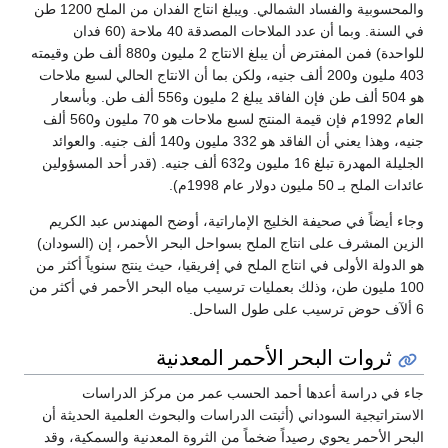
والمحسوبية والفساد الشمالي. ويبلغ انتاج الفدان من الملح 1200 طن
في السنة. وبما أن عدد الملاحات المصدقة 40 ملاحة (60 فدان
للواحدة) فمن المفترض أن يبلغ الانتاج 2 مليون و880 ألف طن وقيمته
403 مليون و200 ألف جنيه، ولكن بما أن الانتاج الحالي لسبع ملاحات
هو 504 ألف طن فإن الفاقد يبلغ 2 مليون و556 ألف طن. وبأسعار
العام 1992م فإن قيمة المنتج لسبع ملاحات هو 70 مليون و560 ألف
جنيه، وهذا يعني أن الفاقد هو 332 مليون و140 ألف جنيه. والعوائد
الجليلة المهدرة تبلغ 16 مليون و632 ألف جنيه. (قدر أحد المسؤولين
عائدات الملح بـ 50 مليون دولار عام 1998م).
وجاء أيضاً في صحيفة الخليج الإماراتية، أوضح المهندس عبد الكريم
الزين المشرف على انتاج الملح بسواحل البحر الأحمر، إن (السودان)
هو الدولة الأولى في انتاج الملح في إفريقيا، حيث ينتج سنوياً أكثر من
100 مليون طن، وذلك بعمليات ترسيب مياه البحر الأحمر في أكثر من
6 ألآف حوض ترسيب على طول الساحل.
ثروات البحر الأحمر المعدنية
جاء في دراسة أعدها أحمد الحسب عمر من مركز الدراسات
الاستراتيجية السوداني (أثبتت الدراسات والبحوث العلمية الحديثة أن
البحر الأحمر يحوي رصيداً ضخماً من الثروة المعدنية والسمكية، وقد