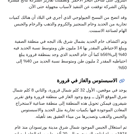
البترول على ساحل البحر الأحمر. وتضمنت تقارير الشركة نتائج مبشرة
ولكن الشركة توقفت عن التنفيذ لأسباب مجهولة حتى الآن.
وقد اتضح من المسح الجيولوجي الذي أجري في البلاد أن هنالك كميات
تجارية من الحديد وخام المنجنيز والكروم والذهب والرخام والجبس
الهام لصناعة الاسمنت.
وتم اكتشاف خام الحديد بشمال شرق بلاد البجه في منطقة الصفية
ويبلغ الاحتياطي المقدر بها 14 مليون طن ومتوسط نسبة الحديد فيه
40% إلىb56% كما أن خام الحديد الذي وجد بمنطقة قرورة يبلغ
احتياطيه المقدر 2 مليون طن ومتوسط نسبة الحديد من 40% إلى
50%.
الاسبستوس والغاز في قرورة
يوجد في موقعين، الأول 32 كلم شمال قرورة، والثاني 8 كلم شمال
شرق الموقع الأول ــ ومع وجود الغاز في منطقة قرورة وفق تقرير
شيفرون فيمكن تحويل هذه المنطقة إلى منطقة صناعية لاستخراج
المعادن الموجودة فيها بكميات تجارية مثل الحديد والاسبستوس
والجبس والذهب وتصديرها من ميناء العقيق بعد تأهيله.
تم استغلال الجبس الموجود شمال شرق مدينة بورتسودان منذ عام
1974م ويبلغ انتاجه السنوي حوالى 20 ألف طن ويباع الخام لمصانع