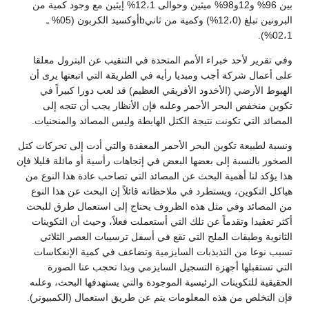
بين 96% و12و98% ميثين وحوالى 12،1% إيثين مع وجود كمية من
البرونين تبلغ (12،0%) وكمية من ثانيbأوكسيد الكربون (05% ـ
02،1%).
وفي تقرير لأحد خبراء الأمم المتحدة في التنقيب عن البترول معلقا
على أعمال شركة أجب ومبديا رأيه في الطريقة التي اتبعتها يرى أن
الهبوط الأرضي (الأخدود الأفريقي العظيم) قد لعب دورا كبيراً في
تكوين منخفض البحر الأحمر وعلىه فإن الأنظار يجب أن تتجه إلى
المصائد التي تكونت نتيجة الكتل الهابطة وليس المصائد والمنحنيات.
ونسبة لطبيعة تكوين البحر الأحمر المعقدة والتي أدت إلى تحركات كتل
الصخور بالنسبة إلى بعضها البعض في إتجاهات رأسية أو مائلة قليلا فإن
هذا يؤكد لنا أهمية البحث عن المصائد التي تصاحب عادة هذا النوع من
هياكل التكوين، ويستطرد في ملاحظاته قائلاً إن البحث عن هذا النوع
من المصائد وفي مثل هذه الظروف يحتاج إلى استعمال طرق للبحث
أكثر تعقيدا وتقدماً عن تلك التي أستعملت فعلاً، وحيث أن التكوينات
الثانوية وطبقات الملح التي تقع في أسفل ترسيبات العصر الثلاثي
تسبب نوعا من التذبذبات السايزمية وتضاعف في كمية الإنعكاسات
التي تستقبلها أجهزة التسجيل السايزمي وبذا تحجب عنا الصورة
الحقيقية للتكوينات الرئيسية الموجودة والتي يستهدفها البحث، وعلىه
فإن التخلص من هذه المعلومات يتم عن طريق استعمال (الكمبيوتر).