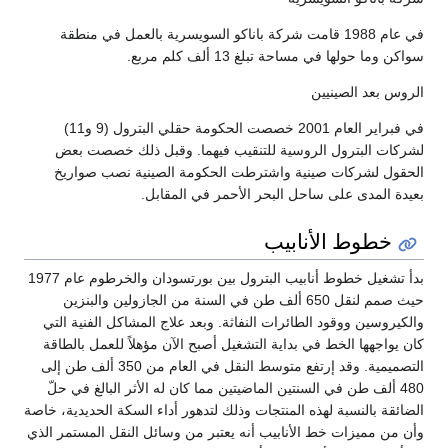
في عام 1988 قامت شركة باناكو السويسرية بالعمل في منطقة
سواكن وما حولها في مساحة تبلغ 13 ألف كلم مربع.
الروس بعد الصينيين
في فبراير العام 2001 خصصت الحكومة حقلي البترول (9 و11)
لشركات البترول الروسية للتنقيب فيهما. وقبل ذلك خصصت بعض
الحقول لشركات صينية واشترطت الحكومة الصينية نصب صواريخ
بعيدة المدى على ساحل البحر الأحمر في المقابل.
خطوط الأنابيب
بدأ تشغيل خطوط أنابيب البترول بين بورتسودان والخرطوم عام 1977
حيث صمم لنقل 650 ألف طن في السنة من الجازولين والبنزين
والكيروسين ووقود الطائرات النفاثة. وبعد علاج المشاكل الفنية التي
كان يواجهها الخط في بداية التشغيل أصبح الآن مؤهلاً للعمل بالطاقة
التصميمية. وقد إرتفع متوسط النقل في العام من 350 ألف طن إلى
480 ألف طن في السنتين الماضيتين مما كان له الأثر البالغ في حلّ
الضائقة بالنسبة لهذه المنتجات وذلك لتدهور أداء السكة الحديدية، خاصة
وأن من مميزات خط الأنابيب أنه يعتبر من وسائل النقل المستمر الذي