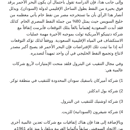
وإلى جانب هذا، فإن الدراسة تقول باحتمال أن يكون البحر الأحمر يرقد
فوق بحيرة من النفط بطول الساحل الإقليمي لدولة (السودان)، ويدلل
أنصار هذا الرأي بأن ما تستخرجه مصر من نفط خام يأتي معظمه من
خليج السويس حيث يمثل 80% من جملة النفط المصري الخام. كذلك
فقد أبدت السعودية إهتماماً بالغاً بتلك التوقعات فأبرمت إتفاقاً مع
شركة دتينيكو الأمريكية تولت بموجبه الأخيرة مهمة عمليات
الاستكشاف في المياه الإقليمية السعودية. ووفقاً لذلك تؤكد التوقعات
أنه إذا ما ثبتت تلك الإفتراضات فإن البحر الأحمر قد يصبح أكبر مصدر
لانتاج وتجميع النفط الخليجي في آن واحد تمهيداً لتصديره.
وفي مجال التنقيب عن البترول فلقد منحت الإمتيازات لأربع شركات
عالمية هي:
1) شركة أميركان باسفيك سودان المحدودة للتنقيب في منطقة توكر.
2) شركة بول اندكلنز.
3) شركة اوشنيك للتنقيب عن البترول.
4) شركة شيفرون (السودانية) للزيت.
وبالإضافة إلى هذا فإن هناك إتفاقيات مع شركات تعدين عالمية أخرى
من الإتحاد السوفيتي سابقاً وألمانيا الغربية وبلغاريا منذ عام 1961م