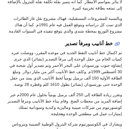
لا يتأثر بمواسم الأمطار. كما أنه يتميز بقلة تكلفة نقله للبترول بالإضافة
إلى تمتعه بطاقة تخزينية كبيرة.
وبالنسبة للمشروعات المستقبلية، فهناك مشروع نقل غاز الطائرات
الذي تمت كل دراساته ويتوقع العمل فيه عام 1991م. كما أن هناك
مشروع التوزيع بمحطة شندي والذي يتوقع تنفيذه في السنوات القادمة.
خط أنابيب ومرفأ تصدير
تم اكتمال خط أنابيب النفط الجديد في موعده المقرر، ووصلت عبره
كميات الخام من حقل الوحدة إلى مرفأ التصدير (بشائر) الذي جرى
إنشاؤه جنوب بورتسودان على البحر الأحمر وتم تصدير أول شحنة في
30 أغسطس 1999م. وكلف خط الأنابيب أكثر من مليار دولار. وتبلغ
الطاقة الأولية 150 ألف برميل يومياً لخط الأنابيب الذي يمتد من حقل
الوحدة حتى بورتسودان (بشائر) بطول 1610 كلم وقطره 28 بوصة.
وتقرر زيادة الطاقة إلى 250 ألف برميل يومياً بحلول عام 2000م عبر
إضافة المزيد من محطات الضخ. وقام ببناء خط الأنابيب ومرفأ التصدير
كونسورتيوم من شركات صينية وماليزية وكندية وسودانية تمتلك
إمتيازات عمل في منطقتي الوحدة وهجليجة.
ويشارك في الكونسورتيوم شركة البترول الوطنية الصينية وبتروناس