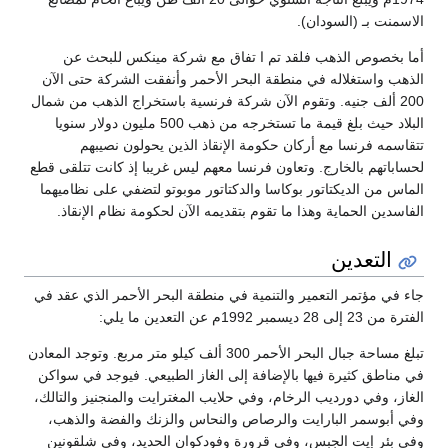
الاسمنت بـ (السودان).
أما بخصوص الذهب فلقد تم ا تفاق مع شركة مينكس للبحث عن
الذهب واستغلاله في منطقة البحر الأحمر وأنفقت الشركة حتى الآن
200 ألف جنيه. وتقوم الآن شركة فرنسية باستخراج الذهب من شمال
البلاد حيث بلغ قيمة ما تستخرجه من ذهب 500 مليون دولار سنويا
تتقاسمه فرنسا مع أركان حكومة الإنقاذ الذين يحولون نصيبهم
لحساباتهم بالخارج. وتعاون فرنسا معهم ليس غريبا إذ كانت تتلقى قطع
الماس من الديكتاتور بوكاسا والدكتاتور موبوتو لتضفي على نظاميهما
الفاسدين الحماية وهذا ما تقوم بتقديمه الآن لحكومة نظام الإنقاذ.
التعدين
جاء في مؤتمر التعمير والتنمية في منطقة البحر الأحمر الذي عقد في
الفترة من 23 إلى 28 ديسمبر 1992م عن التعدين ما يلي:
تبلغ مساحة جبال البحر الأحمر 300 ألف كيلو متر مربع. وتوجد المعادن
في مناطق كثيرة فيها بالإضافة إلى الغاز الطبيعي. فيوجد في سواكن
الغاز، وفي دورديب الرخام، وفي حلايب المغترايت والمنجنيز والتالك،
وفي أبوسمر البارايت والرصاص والنحاس والزنك والفضة والذهب،
وفي بئر إيت الجبس، وفي قرورة وفودكوان الحديد، وفي شلقونين