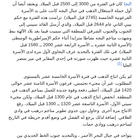
البجا
كان في الفترة من 3000 إلى 2500 قبل الميلاد. ويعتقد أيضا أن
أول حملة لاستغلال الذهب في جبال البجه كانت على يد الأسرة
الفرعونية الخامسة (2745 قبل الميلاد). تزامنت هذه الفترة مع حكم
بيبي الثاني عام 2644 قبل الميلاد، والذي أرسل القائد سيبني إلى
الجنوب والجنوب الشرقي للمنطقة التي سميت فيما بعد بلاد الآلهة بنط.
وشهدت مناجم البجه نشاطا متزايدا أثناء حكم الإمبراطورية الوسطى
(الأسرة الثانية عشره ــ الأسرة الرابعة عشر 2000 ــ 1580 قبل
الميلاد). في تلك الفترة بالتحديد عرف البجاوي لأول مرة لدى الأسرة
الثانية عشره حيث ظهرت صورته في إحدى المقابر في مير بمصر
[1]
العليا.
لم يكن انتاج الذهب في فترة الأسرة الخامسة عشر بالمستوى
المطلوب. غير أن مجيء تحتمس، فرعون الأسرة الثامنة عشر حوالى
1420 قبل الميلاد، أعطى دفعة وقوة جديدة للعمل بمناجم الذهب في
المنطقة. انخفض انتاج الذهب في عام 1300 قبل الميلاد، ولكن مجيء
سيتي الأول، الأسرة التاسعة عشر 1320 ــ 1300 قبل الميلاد، رفع
الانتاج مرة أخرى. وحاول دون جدوى تطوير مناجم درهيب في وادي
العلاقي. إضافة لذلك يرجع له الفضل في وضع أقدم خريطة في التاريخ
لمناجم درهيب ووادي حمات.
يتواجد في جبال البحر الأحمر ، وبالتحديد جنوب الخط الحديدي بين