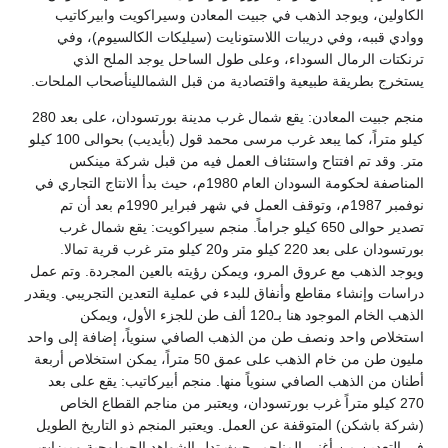
الكاولين، ويوجد الذهب في جبيت المعادن وسيراكويت وابيركاتيب
ووادي قببه، وفي دريبات اللاستونايت (سيليكات الكالسيوم)، وفي
ترنكتات الرمال السوداء، وعلى طول الساحل يوجد الملح الذي
يستخرج بطريقة طبيعية واقتصادية من قبل الشماللينأصحاب الملحات.
منجم جبيت المعادن: يقع شمال غرب مدينة بورتسودان، على بعد 280
كيلو متراً، كما يبعد غرب مرسى محمد قول (بأيديب) بحوالى 100 كيلو
متر. وقد تم افتتاح واستئناف العمل فيه من قبل شركة مينكس
المناصفة لحكومة السودان العام 1980م، حيث بدأ الانتاج التجاري في
نوفمبر 1987م، وتوقف العمل في شهر فبراير 1990م بعد أن تم
تصدير حوالى 650 كيلو جراماً. منجم سيراكويت: يقع شمال غرب
بورتسودان على بعد 220 كيلو متر و20 كيلو متر غرب قرية تمالا.
ويوجد الذهب مع عروق المرو، ويمكن رؤيته بالعين المجردة. وتم عمل
دراسات وإنشاء مقاطع وأنفاق للبدء في عملية التعدين التجريبي. ويقدر
الذهب الخام الموجود هنا بـ120 ألف طن للجزء الأول، ويمكن
استخلاص واحد ونصف طن من الذهب الصافي سنوياً، إضافة إلى واحد
مليون طن من خام الذهب على عمق 50 متراً، يمكن استخلاص أربعة
أطنان من الذهب الصافي سنوياً منها. منجم أبيركاتيب: يقع على بعد
270 كيلو متراً غرب بورتسودان، ويعتبر من مناجم القطاع الخاص
(شركة باشكن) المتوقفة عن العمل. ويعتبر المنجم ذو التاريخ الطويل
في التعدين من أغنى المناجم، حيث تدل الشواهد الجيولوجية وميزات