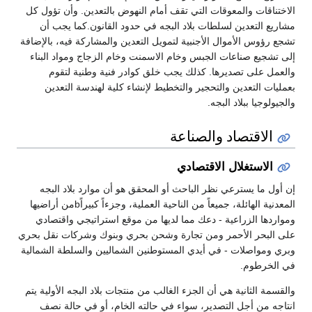
الاختناقات والمعوقات التي تقف أمام النهوض بالتعدين. وأن تؤول كل
مشاريع التعدين لسلطات بلاد البجه في حدود القانون.كما يجب أن
تشجع رؤوس الأموال الأجنبية لتمويل التعدين والمشاركة فيه، بالإضافة
إلى تشجيع صناعات الجبس وخام الاسمنت وخام الزجاج ومواد البناء
والعمل على تصديرها. كذلك يجب خلق كوادر فنية وطنية لتقوم
بعمليات التعدين والتحجير والتخطيط لإنشاء كلية لهندسة التعدين
والجيولوجيا ببلاد البجه.
الاقتصاد والصناعة
الاستغلال الاقتصادي
إن أول ما يسترعي نظر الباحث أو المحقق هو أن موارد بلاد البجه
المعدنية الهائلة، جميعاً من الناحية العملية، وجزءاً كبيراًbمن أراضيها
ومواردها الزراعية - دعك مما لديها من موقع استراتيجي واقتصادي
على البحر الأحمر ومن تجارة وشحن بحري وبنوك وشركات نقل بحري
وبري ومواصلات - في أيدي المستوطنين الشماليين والسلطة الشمالية
في الخرطوم.
والقسمة الثانية هي أن الجزء الغالب من منتجات بلاد البجه الأولية يتم
انتاجه من أجل التصدير، سواء في حالته الخام، أو في حالة نصف