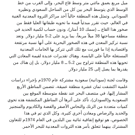
ميل مربع بعمق مائتي متر وسط قاع البحر، وإلى الغرب من خط
الوسط الذي يتوسط البحر بين كل من الساحل السعودي ونظيره
السوداني. وتمثل هذه المنطقة حالياً أحد مراكز الثروة المعدنية الغنية
في العالم، حيث تقرر مبدئياً قيمة ما تحويه طبقاتها العليا فقط من
صخور هذا القاع ــ (سمك 10 أمتار)، ودون حساب لكمية الحديد في
منطقة مساحتها 38 ميلاً مربعاً، بما يزيد على 5،2 مليار دولار. وتعد
نسبة تركيز المعدن في هذه الصخور البحرية على أنها نسبة مرتفعة
واقتصادية إذا ما قورنت مع تلك التي تتركز بها الخامات المعدنية
المستغلة حالياً على اليابسة. وهناك تقديرات عديدة لقيمة المعادن التي
تحويها هذه المنطقة تتراوح بين 5،2 ــ 8 مليار دولار، بل إن هناك من
يقدرها بما يصل إلى 25 مليار دولار.
وقامت لجنة (سودانية) سعودية مشتركة عام 1970م بإجراء دراسات
علمية اكتشفت ثمان عشرة منطقة عميقة، تتضمن المناطق الأربع
المشار إليها، في منتصف البحر عند نقطة متوسطة الموقع بين
السعودية و(السودان)، تأكد على أثرها أن المناطق المكتشفة هذه تحوي
كميات متعددة من الزنك والنحاس الأصفر والفضة والكاديوم والمنجنيز
والحديد والرصاص ومعادن أخري كثيرة، وكل الذي تم في هذا
الخصوص، هو توقيع إتفاقية ثنائية بين البلدين في العام 1974م للتعاون
المشترك بينهما تتعلق بأمر هذه الثروات المعدنية للبحر الأحمر.