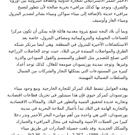
الأحمر الممر الاستراتيجي للتجارة الدولية والطاقة البترولية بين أوروبا
والشرق، وتوجد بها كذلك مرافيء بحرية صالحة لأن تتطور لتصبح
مرافيء حديثة بالإضافة إلى ميناء سواكن وميناء بشائر لتصدير البترول
وميناء الغاز وأوسيف.
وبما أن بلاد البجه تتمتع بثروة معدنية هائلة فإنه يمكن أن تكون مركزا
للصناعات التحويلية والبتروكيمائية ومصافي البترول، خاصة بعد
الاستكشافات الأخيرة للبترول في المنطقة. وهي أيضا مرتكز شبكة
الطرق والمواصلات الممتدة غربي البلاد، حيث توجد الحاصلات الزراعية
التي تصلح للتصدير مثل القطن والسمسم والفول السوداني والذرة
وغيرها. وتوجد بمدينة بورتسودان صومعة للغلال، كذلك توجد أعداد
كبيرة من المستودعات التي يمتكلها التجار والشركات من الشمال
والسلطات الشمالية المهيمنة.
وهذه العوامل تنشط البلاد كمركز للتجارة الخارجية. ومع وجود ميناء
بورتسودان كمركز حيوي فإن هذا سيتبلور في تحريك قطاعات اقتصادية
وتجارية عديدة لتحقيق التنمية والتطور في البلاد. والمجالات الاقتصادية
والتجارية الهامة في البلاد تبدأ بأعمال الملاحة البحرية في مدينة
بورتسودان، التي هي واحدة من أهم موانيء البحر الأحمر وتدر دخلا
كبيرا من العملات الأجنبية والمحلية في مجال المرافيء والجمارك
والسكك الحديدية. وقد بلغت حصيلة الصادرات عن طريق ميناء
بورتسودان للعام 1999م، 2،367 مليون دولار تمثل 3،86% من جملة