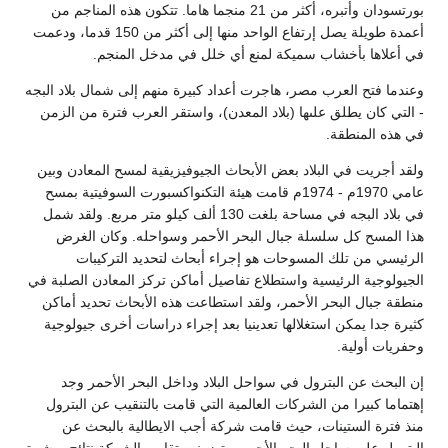
بورتسودان وأتبره، أكثر من 21 منجما هاما. تتكون هذه المناجم من
أعمدة طويلة يصل إرتفاع الواحد منها إلى أكثر من 150 قدما، ودعمت
في أعلاها بأخشاب سميكة لمنع أي خلل في مدخل المنجم.
وعندما فتح العرب مصر، هاجرت أعداد كبيرة منهم إلى شمال بلاد البجه
- التي كان يطلق علىها (بلاد المعدن)، واستقر العرب فترة من الزمن
في هذه المنطقة.
ولقد أجريت في البلاد بعض الأبحاث الجيوفيزيقية لمسح المعادن وبين
عامي 1970م - 1974م قامت هيئة التكنواكسبورت السوفيتية بمسح
في بلاد البجه في مساحة بلغت 130 ألف كيلو متر مربع. ولقد شمل
هذا المسح كل سلسلة جبال البحر الأحمر وسواحله. وكان الغرض
الرئيسي من تلك المسوحات هو إجراء أبحاث لتحديد التركيبات
الجيولوجية الرئيسية واستطلاع تفاصيل أماكن تركز المعادن الصلبة في
منطقة جبال البحر الأحمر، ولقد استطاعت هذه الأبحاث تحديد أماكن
كثيرة جدا يمكن استغلالها تعدينيا بعد إجراء دراسات أخرى جيولوجية
وحفريات أولية.
إن البحث عن البترول في سواحل البلاد وداخل البحر الأحمر وجد
إهتماما كبيرا من الشركات العالمية التي قامت بالتنقيب عن البترول
منذ فترة الستينات، حيث قامت شركة أجب الايطالية بالبحث عن