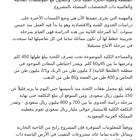
والعالمية ذات التخصصات المتصلة بالمشروع.
والمهمة التي يجرى تنفيذها الآن هي وضع اللمسات الأخيرة على
دراسات الجدوى الفنية والاقتصادية وهو ما بدأ فيه العمل منذ خمس
سنوات. أما المرحلة الثانية من هذه الدراسة فهى القيام بمرحلة
تجريبية خطط لها أن تكون مماثلة تماما في كل تفاصيلها لما سيحدث
في مرحلة الانتاج مستقبلا.
والمساحة الكلية الموضوعة تحت تصرف اللجنة يبلغ طولها 450 كلم
وعرضها ما بين 45و50 كلم. ويقدر احتياطي المعادن الموجود في
منطقة (اطلنطا الثانية) 2 مليون طن من الزنك و2/1 مليون طن من
النحاس و 400 طن من الفضة و80 طن من الذهب.
ولقد بلغ مجمل نفقات اللجنة منذ تأسيسها حتى اليوم ما يزيد قليلاً عن
150 مليون ريال سعودى. ومن المتوقع أن تبلغ التكلفة حتى نهاية
مرحلة دراسة الجدوى ما بين 700 و 800 مليون ريال سعودي - وتقدر
التكلفة الكلية للاستثمار حوالى مليار ريال سعودي تقوم بتغطيته
المملكة العربية السعودية.
ووفقاً للمعلومات المتوفرة فإن المشروع رابح من الناحية التجارية
ويماثل عائده تماما عائد مشروعات التنقيب في الأرض اليابسة ذات