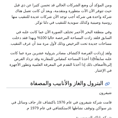
ومن المؤكد أن وضع الشركات الحالي قد تحسن كثيرا عن ذي قبل
حيث تتوفر الآن الآت متطورة ومتقدمة، وبعد أن كانت تعمل هناك
شركة واحدة هي شركة أجب توجد الآن شركات عديدة للتنقيب منها
روسية وصينية وكذلك سويدية للتنقيب في دلتا توكر.
وفي منطقة البحر الأحمر تختلف الصورة الآن عما كانت علىه في
السابق فلقد زادت المساحة المرخصة حاليا 100% وبهذا فقد دخلت
مساحات جديدة تحت الترخيص وذلك لأول مرة منذ أن عرف التنقيب.
ولقد إزدادت الفرصة لاكتشاف مصادر بترولية عشرين مرة عما كانت
علىه سابقاًbإذا أخذنا المساحة كمقياس للمقارنة وقد تزداد الفرص
إلىbأضعاف ذلك إذا أخذنا التقدم في المعرفة العلمية وتطور الأجهزة
في الإعتبار.
البترول والغاز والأنابيب والمصفاة
شيفرون
قامت شركة شيفرون في عام 1976 باكتشاف غاز جاف وسائل في
بئر سواكن وتوقف نشاطها الاستكشافي في عام 1979 م.
شركة باناكو السويسرية