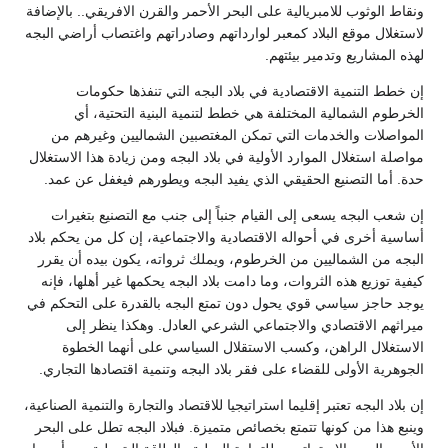
ونقاط الوثوب للامبريالية على البحر الأحمر والقرن الافريقي.. بالإضافة
لاستغلال موقع البلاد كمعبر لوارداتهم وصادراتهم واغتصاب أراضي البجه
لهذه المشاريع وتدمير بيئتهم.
إن خطط التنمية الاقتصادية في بلاد البجه التي تنفذها حكومات
الخرطوم الشمالية المختلفة هي خطط لتنمية البنية التحتية، أي
المواصلات والخدمات التي تمكن المغتصبين الشماليين وغيرهم من
مواصلة استغلال الموارد الأولية في بلاد البجه ومن زيادة هذا الاستغلال
حدة. أما التصنيع الحقيقي الذي يفيد البجه ويطورهم فيغفل عن عمد.
إن شعب البجه يسعى إلى القيام جنباً إلى جنب مع التصنيع بتغيرات
أساسية أخرى في أحواله الاقتصادية والاجتماعية، إن كل من يحكم بلاد
البجه من الشماليين من الخرطوم، ويملك ثرواته، يكون بيده أن يقرر
كيفية توزيع هذه الثروات، وما دامت بلاد البجه يحكمها غير أهلها، فإنه
يوجد حاجز سياسي قوي يحول دون تمتع البجه بالقدرة على التحكم في
ميراثهم الاقتصادي والاجتماعي الشرعي العادل. وهكذا ينظر إلى
الاستغلال الراهن، وكسب الاستقلال السياسي على أنهما الخطوة
الجوهرية الأولى للقضاء على فقر بلاد البجه وتنمية اقتصادها التجاري.
إن بلاد البجه تعتبر إقليما استراتيجيا للاقتصاد والتجارة والتنمية الصناعية،
وينبع هذا من كونها تتمتع بخصائص متميزة. فبلاد البجه تطل على البحر