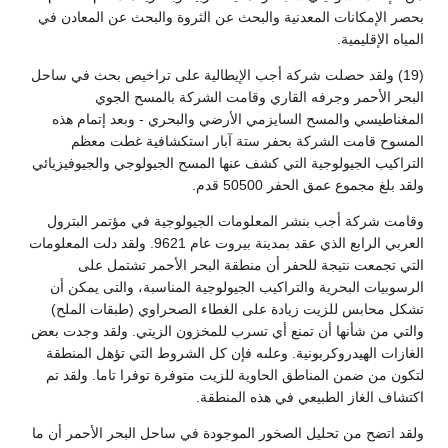
بحصر الإمكانات المعدنية والبحث عن الثروة والبحث عن المعادن في
المياه الإقليمية.
(19) ولقد حصلت شركة أجب الإيطالية على تراخيص بحث في ساحل
البحر الأحمر وجرفه القاري وقامت الشركة بالمسح الجوي
المغناطيسي والمسح السايزمي الأرضي والبحري - وبعد إتمام هذه
المسوح قامت الشركة بحفر ستة آبار استكشافية غطت معظم
التراكيب الجيولوجية التي كشف عنها المسح الجيولوجي والجيوفيزيائي
ولقد بلغ مجموع عمق الحفر 50500 قدم.
وقامت شركة أجب بنشر المعلومات الجيولوجية في مؤتمر البترول
العربي الرابع الذي عقد بمدينة بيروت عام 9621. ولقد دلت المعلومات
التي تجمعت نتيجة للحفر أن منطقة البحر الأحمر تشتمل على
الرسوبيات البحرية والتراكيب الجيولوجية المناسبة، والتى يمكن أن
تشكل محابس للزيت زيادة على الغطاء الصحراوي (طبقات الملح)
والتي من شأنها أن تمنع أي تسرب للمخزون الزيتي. ولقد وجدت بعض
الغازات الهيدروكربونية. وعلىه فإن كل الشروط التي تؤهل المنطقة
لتكون من ضمن المناطق الحاوية للزيت متوفرة توفرا تاما. ولقد تم
اكتشاف الغاز الطبيعي في هذه المنطقة.
ولقد اتضح من تحليل الصخور الموجودة في ساحل البحر الأحمر أن ما