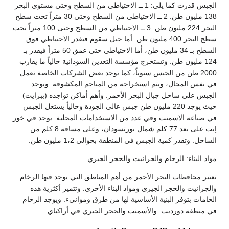
الجبس قدرت كما يلي: 1 ــ الاحتياطي من السطح وحتى مستوى البحر
138 مليون طن. 2 ــ الاحتياطي من السطح وحتى 30 متراً تحت سطح
البحر 224 مليون طن. 3 ــ الاحتياطي من السطح وحتى 100 متراً تحت
سطح البحر 400 مليون طن. أما جبل سقوم فيقدر الاحتياطي فوق
السطح بـ 34 مليون طن، أما الاحتياطي حتى عمق 50 متراً فيقدر بـ
124 مليون طن. وتستخرج مؤسسة التعدين السودانية حالياً ما يقارب
2000 طن من الجبس سنوياً، كما توجد بعض الشركات الخاصة تعمل
في نفس المجال، ويتم استخراجه من المناجم المكشوفة. ويوجد
الجبس على ساحل جبال البحر الأحمر. وأهم أماكن تواجده (ببرايت)
حيث يوجد 220 مليون طن جبس عالي الجودة وحالياً يستغل الجبس
في صناعة الاسمنت وفي عدد من الاستخدامات المحلية. يوجد في خور
إيت على بعد 77 كلم شمال بورتسودان، وعلى مسافة 8 كلم من
الساحل. وتقدر كمية الجبس في المنطقة بحوالى 1،2 مليون طن.
مواد البناء: الرخام والجرانيت والحجر الجيري
تعتبر محافظات البحر الأحمر من أهم المناطق التي يوجد فيها الرخام
والجرانيت والحجر الجيري ومواد البناء الأخرى. وتتميز أكثرية هذه
الخامات بتوفر البنية الأساسية لها من طرق وموانيء. ويوجد الرخام
في منطقة دورديب. والأسمنت والحجر الجيري في أراكياي.