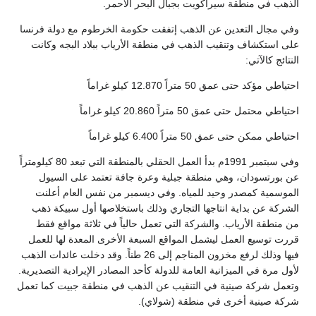
الذهب في منطقة سيراكويت بجبال البحر الأحمر.
وفي مجال التعدين عن الذهب إتفقت حكومة الخرطوم مع دولة فرنسا
على استكشاف وتنقيب الذهب في منطقة الأرياب ببلاد البجه وكانت
النتائج كالآتي:
احتياطي مؤكد حتى عمق 50 متراً 12.870 كيلو غراماً
احتياطي محتمل حتى عمق 50 متراً 20.860 كيلو غراماً
احتياطي ممكن حتى عمق 50 متراً 6.400 كيلو غراماً
وفي سبتمبر 1991م بدأ العمل الحقلي بالمنطقة التي تبعد 80 كيلومتراً
عن بورتسودان، وهي منطقة جبلية وعرة جافة تعتمد على السيول
الموسمية كمصدر وحيد للمياه. وفي ديسمبر من نفس العام أعلنت
الشركة عن بداية انتاجها التجاري وذلك باستخلاصها أول سبيكة ذهب
من منطقة الأرياب. والشركة التي تعمل حالياً في ثلاثة مواقع فقط
قررت توسيع العمل ليشمل المواقع السبعة الأخرى المعدة لها للعمل
فيها وذلك لرفع مخزون المناجم إلى 26 طناً. وقد دخلت عائدات الذهب
لأول مرة في الميزانية العامة للدولة كأحد المصادر الإيرادية التصديرية.
وتعمل شركة صينية في التنقيب عن الذهب في منطقة جبيت كما تعمل
شركة صينية أخرى في منطقة (شولاي).