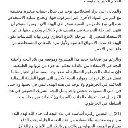
الحجم الكبير والمتوسط.
والمعادن التي يراد استخلاصها توجد في شكل حبيبات صغيرة مختلطة
مع كثير من المواد الأخرى غير المرغوب فيها، وتحتاج عملية الاستخلاص
هذه إلى نوع خاص من التقنية تتوفر لدى الهيئة الآن - ومن المتوقع أن
تنتهى المرحلة التجريبية في منتصف عام 1985م ويكون حينها قد تم
الاستعداد للمضي إلى مرحلة الانتاج التجاري وفي نهاية الثمانينات تكون
الهيئة قد مدت الأسواق العالمية ولأول مرة بالمعادن المستخلصة من
قاع البحر الأحمر.
وبالرغم من ضخامة حجم هذا المشروع وموقعه من بلاد البجه وأحقية
البجه في الاستفادة من عائداته بحكم أنه جزء من ثرواتهم الطبيعية،
فإن سلطات الخرطوم الشمالية لم تضع لهذه المسألة أي اعتبار مثلما
تفعل في كل ثروات وموارد البجه الأخرى التي تنهبها الطبقة الشمالية
الحاكمة في الخرطوم ولا يوجد في هذه الهيئة، ليس في لجنتها ولا حتى
في أدنى المستويات شخص واحد يمثل البجه الشريك الحقيقى في هذا
الكنز، بل تمت تعيينات الجانب (السوداني) كالعادة من محاسيب
السلطة في الخرطوم.
(21) إن التعدين ركيزة أساسية في بلاد البجه لما حباه الله لهذه البلاد
من ثروة معدنية. وللاستفادة من هذه النعمة الجليلة يجب الدفع
بمشاريع المسح الجيولوجي والتعدين بالبلاد إلى الأمام، وازالة كل