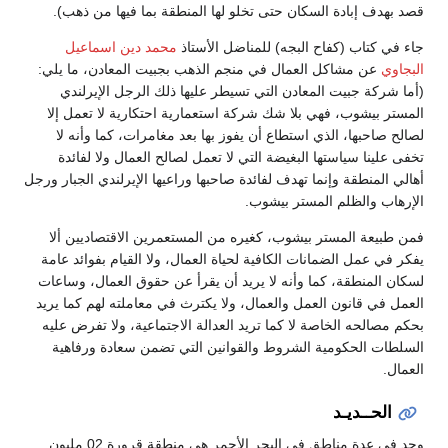
قصد بهدف إبادة السكان حتى تخلو لها المنطقة بما فيها من ذهب).
جاء في كتاب (كفاح البجه) للمناضل الأستاذ
محمد دين اسماعيل
البجاوي
عن مشاكل العمال في منجم الذهب بجبيت المعادن، ما يلي:
(أما شركة جبيت المعادن التي تسيطر عليها ذلك الرجل الإيرلندي
المستر بيشوب، فهي بلا شك شركة استعمارية احتكارية لا تعمل إلا
لصالح صاحبها، الذي استطاع أن يفوز بها بعد مغامرات، كما وأنه لا
تخفى علينا سياستها البغيضة التي لا تعمل لصالح العمال ولا لفائدة
أهالي المنطقة وإنما تهدف لفائدة صاحبها وراعيها الإيرلندي الجبار ورجل
الإرهاب والظلم المستر بيشوب.
فمن طبيعة المستر بيشوب، كغيره من المستعمرين الاقتصاديين ألا
يفكر في عمل الضمانات الكافية لحياة العمال، ولا القيام بفوائد عامة
لسكان المنطقة، كما وأنه لا يريد أن يقرأ عن حقوق العمال، وساعات
العمل في قانون العمل والعمال، ولا يكترث في معاملته لهم كما يريد
بحكم مصالحه الخاصة لا كما تريد العدالة الاجتماعية، ولا تفرض عليه
السلطات الحكومية الشروط والقوانين التي تضمن سعادة ورفاهية
العمال.
الحــديـد
وجد في عدة مناطق في البحر الأحمر هي منطقة قرورة 02 مليون