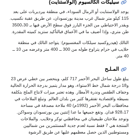
سيليكات الكالسيوم (الولاستنايت)
يوجد الولاستنايت أو الرمال السوداء، في منطقة بيرديربات على بعد
115 كيلو متر شمال غرب مدينة بورتسودان، عن طريق عقبة نكسيب.
ويقدر الاحتياطي من الجزء البارز فوق سطح الأرض فيها بـ 3500،30
طن متري، وإذا أضيف ما في الأعماق فبالتأكيد ستزيد كميته المقدرة.
التالك (هيدروكسيد سيلكات المغنسيوم): يتواجد التالك في منطقة
حلايب في حزام يتراوح طوله من 300 ــ 400 متر وعرضه من 10 ــ
40 متر.
المـلـح
يبلغ طول ساحل البحر الأحمر 717 كلم، وينحصر بين خطي عرض 23
و18 درجة شمال خط الاستواء، وهو مدار يتميز بدرجة الحرارة الحالية
وجفاف الطقس وندرة الأمطار. وهذه تعتبر ميزات لانتاج الملح بتكلفة
بسيطة واقتصادية تفتقرها كثير من بلدان العالم. وتبلغ الملاحات في
محافظات البحر الأحمر (1992م) 40 ملاحة مصدقة في مساحة
928،17 فدان. وتقع جميعها ما عدا إثنتين بين بورتسودان وسواكن.
وتوجد ملاحتان طبيعيتان في محافظتي توكر وحلايب. والملاحات
المنتجة هي 7 فقط نسبة لعدم جدية المستثمرين من شماليين
ومستوطنين الذين حصل معظمهم عليها عن طريق الرشوة