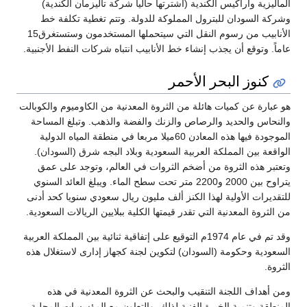
الماليزية وأراكيس الكندية (اشترتها حالياً شركة تاليزمان الكندية)
وشركة السودان للبترول المملوكة للدولة. وتتم تغطية تكلفة خط
الأنابيب من رسوم النقل التي سيتحملها المستخدمون وستستغرق15
عاماً. وتوقع أن يجذب إنشاء خط الأنابيب انتباه شركات النفط الأجنبية.
كنوز البحر الأحمر
هو عبارة عن كميات هائلة من الثروة المعدنية من الكاوميوم والكوبالت
والنحاس والحديد والرصاص والزنك والفضة والذهب. وتبلغ المساحة
الموجودة فيها هذه المعادن 60ميلا مربعا في منطقة المياه الدولية
الواقعة بين المملكة العربية السعودية وبلاد البجه شرق (السودان).
وتعتبر هذه الثروة من أضخم الثروات في العالم، وتوجد على عمق
يتراوح بين 2000 و2200 متر تحت سطح الماء. ويبلغ العائد السنوي
للتقديرات الأولية لهذا الكنز ألف مليون ريال سعودي سنويا كحد أدنى
من الثروة المعدنية التي تقدر قيمتها الكلية ببلايين الريالات السعودية.
وقد تم في عام 1974م التوقيع على إتفاقية ثنائية بين المملكة العربية
السعودية وحكومة (السودان) لتكوين لجنة كجهاز إدارى لاستغلال هذه
الثروة.
ومن أهداف اللجنة التنقيب والبحث عن الثروة المعدنية في هذه
المنطقة وتنمية الخبرة الفنية لذلك. والتعاون مع المؤسسات المحلية