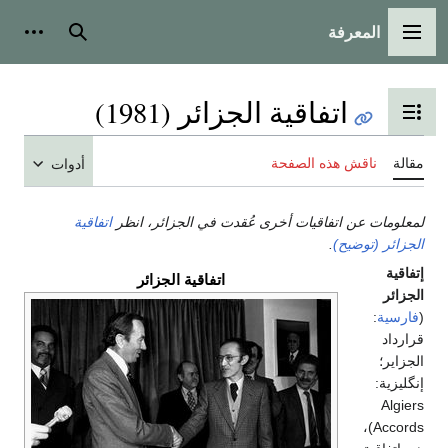
المعرفة
القائمة الرئيسية
بحث
أدوات
اتفاقية الجزائر (1981)
تبديل عرض جدول المحتويات
مقالة
ناقش هذه الصفحة
أدوات
لمعلومات عن اتفاقيات أخرى عُقدت في الجزائر، انظر
اتفاقية
الجزائر (توضيح)
.
إتفاقية
اتفاقية الجزائر
الجزائر
(
فارسية
:
قرارداد
الجزایر
؛
إنگليزية:
Algiers
)،
Accords