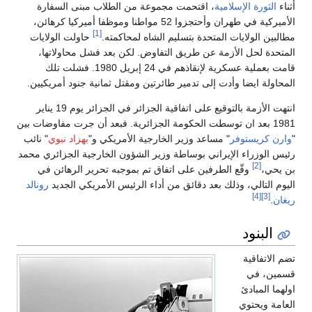
أثناء
الثورة الإسلامية
، اقتحمت مجموعة من الطلاب مبنى السفارة
الأميركية في طهران وأحتجزوا 52 مواطنا وموظفا أميركيا كرهائن،
[1]
مطالبين الولايات المتحدة بتسليم الشاه لمحاكمته.
حاولت الولايات
المتحدة لحل الأزمة عن طريق التفاوض. لكن بعد فشل محاولاتها،
قامت بعملية عسكرية لإنقاذهم في 24 إبريل 1980. فشلت تلك
المحاولة ايضا وأدت إلى تدمير طائرتين ومقتل ثمانية جنود أمريكيين.
انتهت الأزمة بالتوقيع على اتفاقية الجزائر في الجزائر يوم 19 يناير
1981 بعد ان توسطت الحكومة الجزائرية. فبعد أن جرت مفاوضات بين
"
وارن كريستوفر
" مساعد وزير الخارجية الأمريكي و"
بهزاد نبوي
" نائب
رئيس الوزراء الإيراني بوساطة وزير الشؤون الخارجية الجزائري محمد
[2]
بن يحي،
وقّع الطرفين على اتفاق تم بموجبه تحرير الرهائن في
اليوم التالي، وذلك بعد دقائق من أداء الرئيس الأمريكي الجديد
رونالد
[4]
[3]
ريغان
.
البنود
تضم الاتفاقية
قسمين، في
اولهما المبادئ
العامة ويحتوي