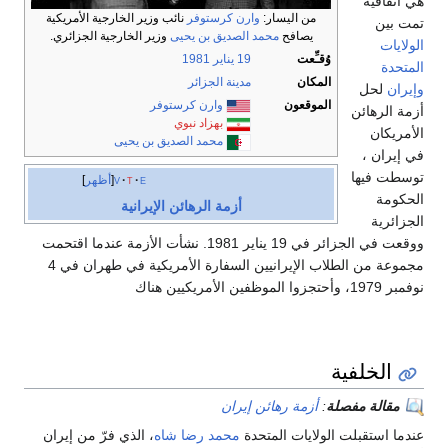
هي اتفاقية
من اليسار:
وارن كرستوفر
نائب وزير الخارجية الأمريكية
تمت بين
يصافح
محمد الصديق بن يحيى
وزير الخارجية الجزائري.
الولايات
وُقـِّعت
19 يناير
1981
المتحدة
المكان
مدينة الجزائر
وإيران
لحل
الموقعون
وارن كرستوفر
أزمة الرهائن
بهزاد نبوي
الأمريكان
محمد الصديق بن يحيى
في إيران ،
توسطت فيها
e
t
v
أظهر
الحكومة
أزمة الرهائن الإيرانية
الجزائرية
ووقعت في الجزائر في 19 يناير 1981. نشأت الأزمة عندما اقتحمت
مجموعة من الطلاب الإيرانيين السفارة الأمريكية في طهران في 4
نوفمبر 1979، وأحتجزوا الموظفين الأمريكيين هناك
الخلفية
مقالة مفصلة
:
أزمة رهائن إيران
عندما استقبلت الولايات المتحدة
محمد رضا شاه
، الذي فرّ من إيران