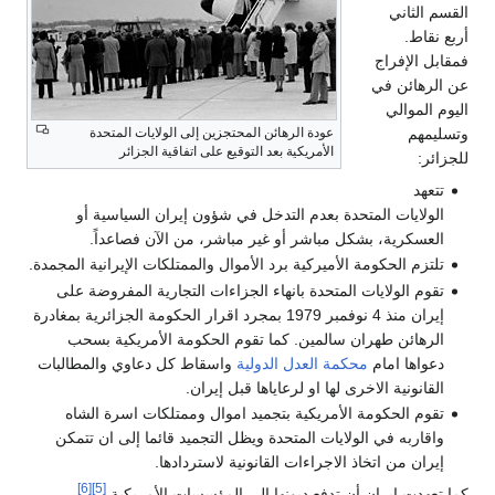
القسم الثاني
أربع نقاط.
فمقابل الإفراج
عن الرهائن في
اليوم الموالي
وتسليمهم
عودة الرهائن المحتجزين إلى الولايات المتحدة
الأمريكية بعد التوقيع على اتفاقية الجزائر
للجزائر:
تتعهد
الولايات المتحدة بعدم التدخل في شؤون إيران السياسية أو
العسكرية، بشكل مباشر أو غير مباشر، من الآن فصاعداً.
تلتزم الحكومة الأميركية برد الأموال والممتلكات الإيرانية المجمدة.
تقوم الولايات المتحدة بانهاء الجزاءات التجارية المفروضة على
إيران منذ 4 نوفمبر 1979 بمجرد اقرار الحكومة الجزائرية بمغادرة
الرهائن طهران سالمين. كما تقوم الحكومة الأمريكية بسحب
دعواها امام
محكمة العدل الدولية
واسقاط كل دعاوي والمطالبات
القانونية الاخرى لها او لرعاياها قبل إيران.
تقوم الحكومة الأمريكية بتجميد اموال وممتلكات اسرة الشاه
واقاربه في الولايات المتحدة ويظل التجميد قائما إلى ان تتمكن
إيران من اتخاذ الاجراءات القانونية لاستردادها.
[6]
[5]
كما تعهدت إيران أن تدفع ديونها إلى المؤسسات الأمريكية.