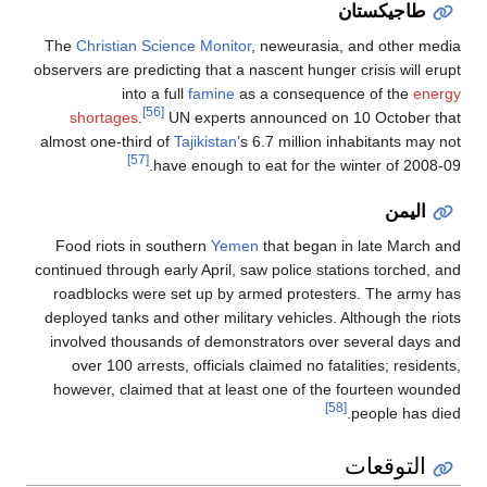
The
Christian Science Monitor
, neweuras
observers are predicting that a nascent hung
into a full
famine
as a consequ
[56]
shortages
.
UN experts announced 
almost one-third of
Tajikistan
’s 6.7 million
[57]
have enough to eat for th
Food riots in southern
Yemen
that bega
continued through early April, saw police s
roadblocks were set up by armed prote
deployed tanks and other military vehicles
involved thousands of demonstrators ov
over 100 arrests, officials claimed no f
however, claimed that at least one of t