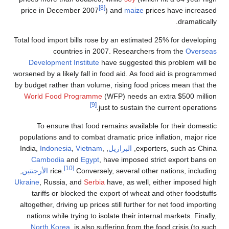
[8]
price in December 2007
) and
maize
pri
Total food import bills rose by an estimate
countries in 2007. Researcher
Development Institute
have suggested t
worsened by a likely fall in food aid. As fo
by budget rather than volume, rising food p
World Food Programme
(WFP) needs an 
[9]
just to sustain th
To ensure that food remains availabl
populations and to combat dramatic price i
expor
البرازيل
, India,
,
Vietnam
,
Indonesia
Cambodia
and
Egypt
, have imposed st
[10]
Conversely, several othe
rice.
الأرجنتين
,
Ukraine
, Russia, and
Serbia
have, as well, 
tariffs or blocked the export of wheat 
altogether, driving up prices still further f
nations while trying to isolate their inter
North Korea
, is also suffering from the