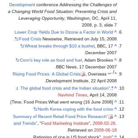
Development
conference
Addressing the C
a Changing World Food Situation: Preventin
Leveraging Opportunity
, Washington, 
2008, 
Lower Crop Yields Due to Ozone a Facto
Food Crisis
Newswise, Retrieved on Ju
Wheat breaks through $10 a bushe
Dec
Corn's key role as food and fuel
, Ada
BBC News, 17 Dec
Rising Food Prices: A Global Crisis
, O
Development Institute, 2
Navhind Times
, A
North Korea coping with the 
“Summary of Recent Retail Food Price R
and Trends”
, “
Food Marketing Institute
”,
.
Retrieved o