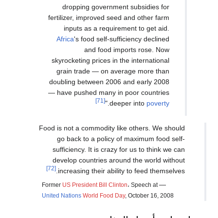
dropping government subsid
fertilizer, improved seed and ot
inputs as a requirement to 
Africa
's food self-sufficiency 
and food imports ro
skyrocketing prices in the inter
grain trade — on average mo
doubling between 2006 and ear
— have pushed many in poor co
[71]
."
deeper into
Food is not a commodity like other
go back to a policy of maxim
sufficiency. It is crazy for us t
develop countries around the w
[72]
increasing their ability to fee
Former
US
President Bill Clinton
، Speec
United Nations
World Food Day
, Octobe