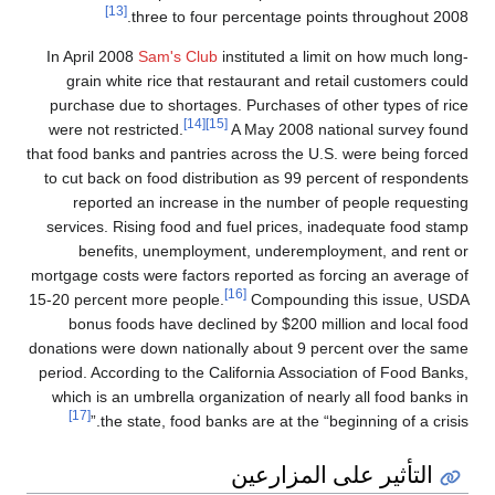
[13]
three to four percentage poi
In April 2008
Sam's Club
instituted a lim
grain white rice that restaurant and re
purchase due to shortages. Purchases of 
[14]
[15]
were not restricted.
A May 2008 nat
that food banks and pantries across the U.S
to cut back on food distribution as 99 pe
reported an increase in the number o
services. Rising food and fuel prices, i
benefits, unemployment, underemplo
mortgage costs were factors reported as fo
[16]
15-20 percent more people.
Compounding
bonus foods have declined by $200 mil
donations were down nationally about 9 pe
period. According to the California Associ
which is an umbrella organization of near
[17]
the state, food banks are at the “be
 المزارعين