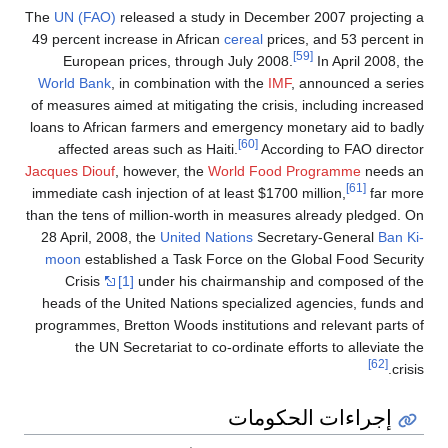
The
UN (FAO)
released a study in Decembe
49 percent increase in African
cereal
prices
European prices, through July 2008.
World Bank
, in combination with the
IMF
,
of measures aimed at mitigating the crisis,
loans to African farmers and emergency mo
[60]
affected areas such as Haiti.
Accord
Jacques Diouf
, however, the
World Food P
immediate cash injection of at least $1700 m
than the tens of million-worth in measures 
28 April, 2008, the
United Nations
Secret
moon
established a Task Force on the G
Crisis
[1]
under his chairmanship a
heads of the United Nations specialized 
programmes, Bretton Woods institutions an
the UN Secretariat to co-ordinate eff
لحكومات