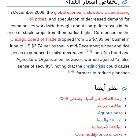
ار الغذاء
In December 2008, the
global economic s
oil prices
, and speculation of d
commodities worldwide brought about sha
price of staple crops from their earlier highs
Chicago Board of Trade
dropped from US $
June to US $3.74 per bushel in mid-Decem
[73]
prices experienced similar decreases.
Agriculture Organization, however, warn
sense of security", noting that the
credi
[74]
farmers 
يا الوسطى 2008
Commodit