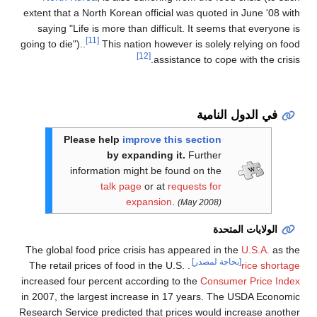
extent that a North Korean official was quo
saying "Life is more than difficult. It s
[11]
going to die")..
This nation however is so
[12]
assistance to 
مية
Please help
improve this secti
by expanding it.
Furth
information might be found on t
talk page
or at
requests f
expansion
.
(May 200
The global food price crisis has appeared 
مصدر]
. The retail prices of food in the U.S.
increased four percent according to the
Co
in 2007, the largest increase in 17 years
Research Service predicted that prices wou