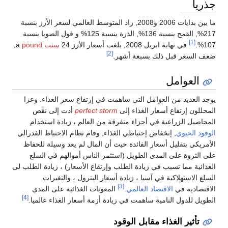
ما بين بدايات 2006 و2008, زاد المتوسط العالمي لسعر الأرز بنسبة
217%, القمح بنسبة 136%, الذرة بنسبة 125% و فول الصويا بنسبة
ر الأرز 24
سنت
a
pound
,
[2]
بسبعة أشهر.
مل التي ساهمت في إرتفاع سعر الغذاء. وعزا
 الغذاء إلى
perfect storm
أدت إلى نقص
 أجزاء متفرقة من العالم ، زيادة استخدام
 إحتياطي الغذاء, وقام نظام الاحتياط الفدرالي
ر الفائدة حيث أن المال لم يعد وسيلة للحفاظ
 الطويل (استثمر الناس أموالهم في السلع
 زيادة الطلب وإرتفاع الأسعار) ، زيادة الطلب لى
آسيا ، زيادة أسعار البترول ، والتغيرات
[3]
د العالمي
.
المعونات الغذائية على المدى
[4]
ساهمت في زيادة أزمة أسعار الغذاء عالميا.
قابل الوقود