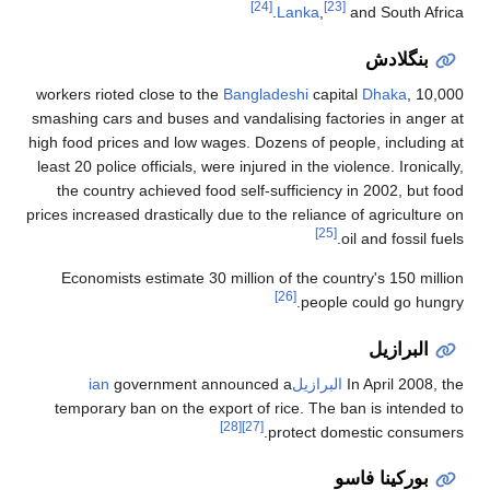
[24]
Lanka
,
Bangladeshi
cap
smashing cars and buses and vandalising fa
high food prices and low wages. Dozens of p
least 20 police officials, were injured in the
the country achieved food self-sufficien
prices increased drastically due to the relian
Economists estimate 30 million of the c
[26]
peop
رازيلian
government announced a
temporary ban on the export of rice. Th
[28]
[27]
protect 