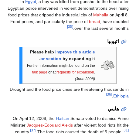
In
Egypt
, a boy was killed from gunsh
Egyptian police intervened in violent demons
food prices that gripped the industrial city o
Food prices, and particularly the price of
b
[35]
over the 
Please help
improve this artic
or section
by expanding i
Further information might be found on t
talk page
or at
requests for expansi
(June 200
Drought and the food price crisis are thre
On April 12, 2008, the
Haitian
Senate vote
Minister
Jacques-Édouard Alexis
after viol
[37]
country.
The food riots caused the de