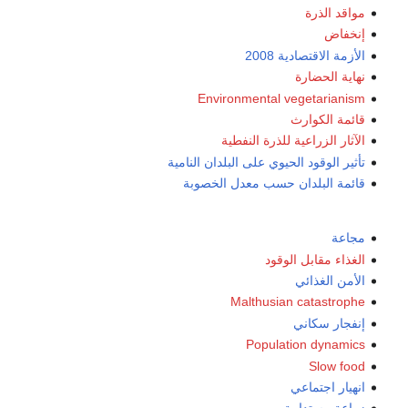
Environmenta
ذرة النفطية
ي على البلدان النامية
سب معدل الخصوبة
ود
Malthus
Popu