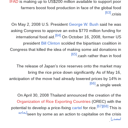
IFAD
is making up to US$200 million availa
farmers boost food production in fac
On May 2, 2008 U.S. President
George W
asking Congress to approve an extra $770 
[64]
international food aid.
On October 1
president
Bill Clinton
scolded the bip
Congress that killed the idea of making so
[65]
cash
The release of Japan's rice reserves 
bring the rice price down signifi
anticipation of the move had already lower
On April 30, 2008 Thailand announced 
Organization of Rice Exporting Countr
potential to develop a price-fixing
cartel
fo
[بحاجة
seen by some as an action to capi