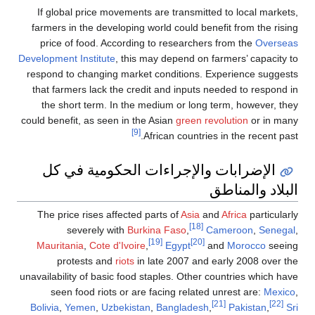
If global price movements are transmitt
farmers in the developing world could ben
price of food. According to researcher
Development Institute
, this may depend on 
respond to changing market conditions. 
that farmers lack the credit and inputs 
the short term. In the medium or long 
could benefit, as seen in the Asian
green re
[9]
African countrie
والإجراءات الحكومية في كل
The price rises affected parts of
Asia
a
[18]
severely with
Burkina Faso
,
C
[19]
[20]
Mauritania
,
Cote d'Ivoire
,
Egypt
a
protests and
riots
in late 2007 and 
unavailability of basic food staples. Other 
seen food riots or are facing related
Bolivia
,
Yemen
,
Uzbekistan
,
Bangladesh
,