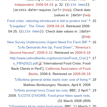
Independent
.
2008-04-24
. p. 32.
{{
c
|access-date=
requires
|url=
(
help
)
)
values in:
"Food crisis: rationing introduced in bid to p
supplies"
.
The Times
.
2008-04-24
. Ret
04-25
.
{{
cite news
}}
:
Check date value
“New Survey Underscores Urgent Need For 
As Demands Are Up, Food Down
.
Second Harvest
”,
2008-5-12
. Retrieved 
http://www.cafoodbanks.org/docs/crisis/F
s_FB%20(2).pdf
“International Food 
Bank Clients in Peril”],
California Associ
.
Banks
, 2008-6. Retrieved o
Burkina general strike starts over cos
Mathieu Bonkoungou: Reuters, A
Riots prompt Ivory Coast tax cuts
, B
2008.
COTE D'IVOIRE: Food price hikes 
31 March
Egyptians hit by rising food prices
, BBC