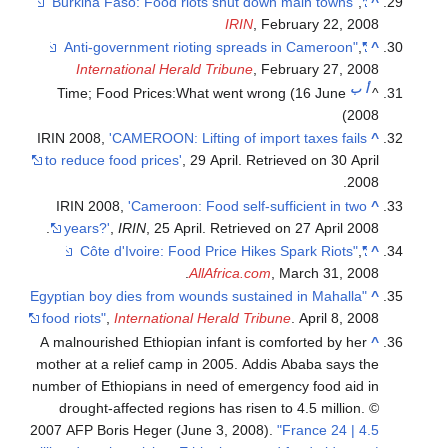
IRIN
, Febru
International Herald Tribune
, Febru
Time; Food Prices:What went wrong (
IRIN 2008,
'CAMEROON: Lifting of import t
to reduce food prices'
, 29 April. Retrieve
IRIN 2008,
'Cameroon: Food self-suffic
years?'
,
IRIN
, 25 April. Retrieved on 2
AllAfrica.com
, Mar
"Egyptian boy dies from wounds sustained 
food riots"
,
International Herald Tribune
. 
A malnourished Ethiopian infant is comfo
mother at a relief camp in 2005. Addis Ab
number of Ethiopians in need of emergency
drought-affected regions has risen to 4
2007 AFP Boris Heger (June 3, 2008).
"Fra