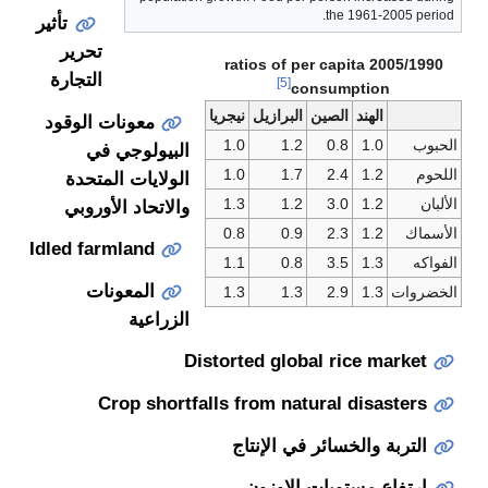
تأثير
تحرير
2005/1990 ratios of pe
التجارة
[5]
cons
ين
البرازيل
نيجريا
معونات الوقود
1.0
1.2
البيولوجي في
1.0
1.7
الولايات المتحدة
1.3
1.2
والاتحاد الأوروبي
0.8
0.9
Idled farmland
1.1
0.8
المعونات
1.3
1.3
الزراعية
Distorted global
Crop shortfalls from natur
ئر في الإنتاج
ات الاوزون