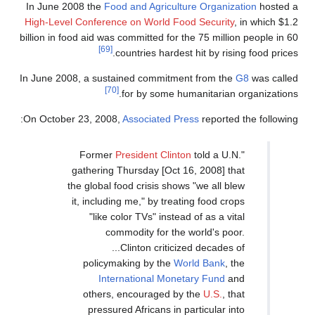
In June 2008 the
Food and Agriculture Or
High-Level Conference on World Food Sec
billion in food aid was committed for the 75 
[69]
countries hardest hit b
In June 2008, a sustained commitment fro
[70]
for by some humanita
On October 23, 2008,
Associated Press
rep
President Clinton
told
gathering Thursday [Oct 16, 200
the global food crisis shows "we 
it, including me," by treating fo
"like color TVs" instead of as
commodity for the world
...Clinton criticized de
policymaking by the
World B
International Monetary F
others, encouraged by the
U.
pressured Africans in particu