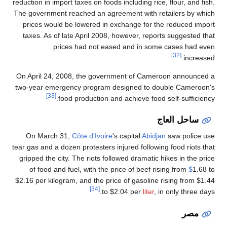
reduction in import taxes on foods including r
The government reached an agreement with 
prices would be lowered in exchange for
taxes. As of late April 2008, however, re
prices had not eased and in s
On April 24, 2008, the government of Ca
two-year emergency program designed to
[33]
food production and achieve fo
On March 31,
Côte d'Ivoire
's capital
Abi
tear gas and a dozen protesters injured follo
gripped the city. The riots followed dramat
of food and fuel, with the price of beef
$2.16 per kilogram, and the price of gasoli
[34]
to $2.04 per
lite