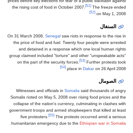
prices before key elections for fear of a pub
the rising cost of food in October 2007.
On 31 March 2008,
Senegal
saw riots in res
the price of food and fuel. Twenty four 
and detained in a response which one
group claimed included "torture" and other
[53]
on the part of the security forces.
Fu
[54]
place in
Dak
Witnesses and officials in
Somalia
said 
Somalis rioted on May 5, 2008 over rising 
collapse of the nation's currency, culmina
government troops and armed shopkeepers t
[55]
five protesters.
The protests occu
.
humanitarian emergency due to the
Ethio