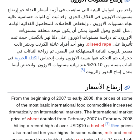
ئية التي ساهمت في أزمة أسعار الغذاء حو إرتفاع
لغلاف الجوي. وقد ثبت أن للنبات حساسية عالية
 ، وإنخفاض الحاصلات للمحاصيل الغذائية الهامة
ويا يمكن أن يكون نتيجة متعلقة بمستويات
تويات الاوزون على دلتا نهر يانگستي حيث ثبت
oil
, وهو أحد أفراد عائلة الكرنب ويعتبر ثالث
 المستهلكة في الصين. تم زراعة النباتات في
ها بنسبة الاوزون وثبت إنخفاض
الكتلة الحيوية
في
النبات بنسبة من 10-20% عند زيادة مستويات الاوزون. وانخفض أيضا
[6]
زيوت.
عار
From the beginning of 2007 to early 2008,
of the most basic international food co
dramatically on international markets. The 
price of
wheat
doubled from February 200
hitting a record high of over USD$10 a
b
also reached ten year highs. In some nat
prices more than doubled, while
soy
(whic