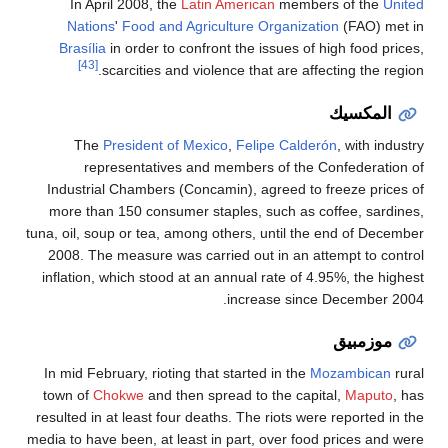
In April 2008, the
Latin American
mem
Nations
'
Food and Agriculture Organi
Brasília
in order to confront the issues 
[43]
scarcities and violence that are 
The
President of Mexico
,
Felipe Ca
representatives and members of t
Industrial Chambers (Concamin), agreed 
more than 150 consumer staples, such a
tuna, oil, soup or tea, among others, until
2008. The measure was carried out in an
inflation, which stood at an annual rate o
increase si
In mid February, rioting that started in t
town of
Chokwe
and then spread to the c
resulted in at least four deaths. The riots 
media to have been, at least in part, over 