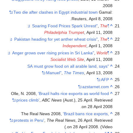
Two die after clashes in Egypt industrial
Reuters, A
Philadelphia Trumpet
, A
Independent
, 
Socialist Web Site
, A
"SA must grow food on all arable 
Manuel"
,
The Times
, A
azs
Olle, N. 2008,
'Brazil halts rice exports as
prices climb'
,
ABC News
(Aust.), 25 Apr
on 2
The Real News 2008,
'Brazil bans ri
protests in Peru'
,
The Real News
, 26 Apr
on 28 April 2