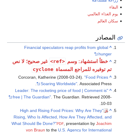
ي
Financial speculators reap profits 
<ref>
هاد: وسم
غير صحيح؛ لا نص
cyclone
للمراجع المسماة
Corcoran, Katherine (2008-03-24).
"F
Soaring Worldwide"
. Asso
"Leader: The rocketing price of food | 
free | The Guardian"
. The Guardian
. Ret
"High and Rising Food Prices: Why A
Rising, Who Is Affected, How Are They A
What Should Be Done?"
, presentatio
PDF
von Braun
to the
U.S. Agency for 