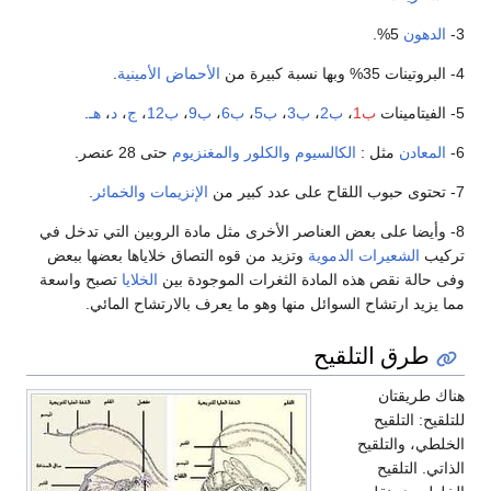
ون
5%.
الأحماض الأمينية
.
ب1
،
ب2
،
ب3
،
ب5
،
ب6
،
ب9
،
ب12
،
ج
،
د
،
هـ
.
دن
مثل :
الكالسيوم
والكلور
والمغنزيوم
حتى 28 عنصر.
الإنزيمات
والخمائر
.
ضا على بعض العناصر الأخرى مثل مادة الروبين التي تدخل في
لشعيرات الدموية
وتزيد من قوه التصاق خلاياها بعضها ببعض
ة نقص هذه المادة الثغرات الموجودة بين
الخلايا
تصبح واسعة
 ارتشاح السوائل منها وهو ما يعرف بالارتشاح المائي.
ق التلقيح
يقتان
التلقيح
 والتلقيح
التلقيح