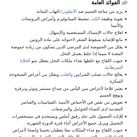
فوائد العامة
د من مناعة الجسم ضد
الأنفلونزا
،التهاب المثانة.
ية وظيفة
الكبد
، تنشيط الميتابوليزم وأمراض البروستات
يما.
ج حالات الإمساك المستعصية والإسهال.
 للإصابة بسقوط الشعر لاحتوائه على مادة الروتين.
ل من الحموضة لدى المرضى الذين يشكون من زيادة حموضة
دة لا سيما إذا خلط بعسل النحل.
 اللقاح مع خلطها بغذاء ملكات النحل يعطل نمو
الخلايا
رطانية
.
لج حالات تصلب الشرايين
والقلب
ويقلل من أعراض الشيخوخة
كرة.
بر علاجا لأعراض سن اليأس من صداع مستمر وتوثر ونرفزة
هج الجسم.
ض من نقص في الأحماض الأمنية ،الفيتامينات والعناصر
دنية لدى النساء الحوامل والمرضعات.
ناث الحصول على جلد رقيق أملس ويستخدم في مستحضرات
ميل ويزيل جميع الأعراض أثناء فترة الدورة الشهرية.
 اللقاح مع غداء الملكات معا يعطيان تحسنا واضحا لأمراض
اد النفسي الجسمي ،الإرهاق ،التعب والخمول والسبب هو