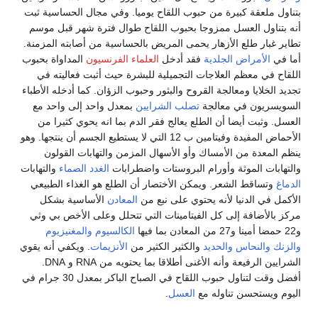
ملعقة كبيرة من حبوب اللقاح يوميا. وفي مجال الحساسية ثبت
اول العسل ممزوجا بحبوب اللقاح طوال فترة شهر قبل موسم
بار طلع الأزهار يحمى المريض بالحساسية من أصابته المزمنة.
الأمراض الجلدية
فقد أدخل
العلماء الفرنسيون
المداواة بحبوب
في معظم العلاجات التجميلية للبشرة حيث أثبت فعاليته في
خلايا ومعالجة القروح والبثور وحبوب الزؤان. كما أدخله الأطباء
ريون في معالجة
تصلب الشرايين
بمعدل واحد إلى واحد مع
ثبت أيضا أن الطلع يعالج فقر الدم بما انه يحوي كثيرا من
الأحماض المفيدة وفيتامين ب 12 التي لا يستطيع الجسم أن ينتجها. وهو
معدة من الأمساك وأو الأسهال المزمن والتهابات القولون
ات الموثة وأورام البروستات واضطرابات
الغدد الصماء
والتهابات
ساقط الشعر. ويمكن الأختصار أن الطلع هو الغذاء الطبيعي
في الدنيا لأنه يحتوي على نبع من
المعادن
الأساسية بشكل
لأضافة إلى كل الفيتامينات التي تتحلل وعلى الأخص بي وثي
الكالسيوم
والمغنيزيوم
والنحاس
والحديد
والكثير الكثير من
الأنزيمات
. ويكفي أنه يقوي
الشرايين الرفيعة وأنه الأغنى أطلاقا بما يحتويه من RNA و DNA.
أفضل وقت لتناول حبوب اللقاح في الصباح الباكر بمعدل 30 جرام في
يستحسن تناوله مع
العسل
.