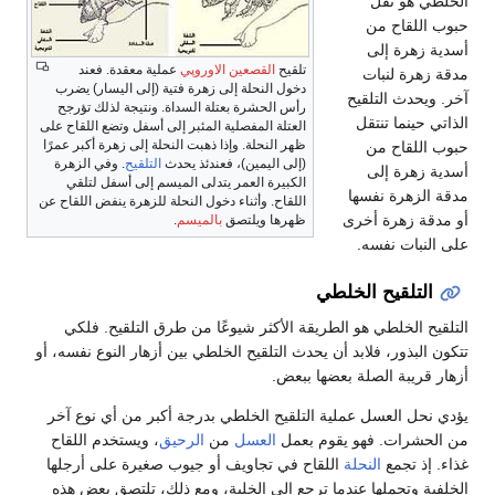
هو نقل
لقاح من
هرة إلى
تلقيح
القصعين الاوروپي
عملية معقدة. فعند
رة لنبات
دخول النحلة إلى زهرة فتية (إلى اليسار) يضرب
حدث التلقيح
رأس الحشرة بعتلة السداة. ونتيجة لذلك تؤرجح
ينما تنتقل
العتلة المفصلية المئبر إلى أسفل وتضع اللقاح على
ظهر النحلة. وإذا ذهبت النحلة إلى زهرة أكبر عمرًا
لقاح من
(إلى اليمين)، فعندئذ يحدث
التلقيح
. وفي الزهرة
هرة إلى
الكبيرة العمر يتدلى الميسم إلى أسفل لتلقي
زهرة نفسها
اللقاح. وأثناء دخول النحلة للزهرة ينفض اللقاح عن
 زهرة أخرى
ظهرها ويلتصق
بالميسم
.
بات نفسه.
تلقيح الخلطي
 الخلطي هو الطريقة الأكثر شيوعًا من طرق التلقيح. فلكي
بذور، فلابد أن يحدث التلقيح الخلطي بين أزهار النوع نفسه، أو
ريبة الصلة بعضها ببعض.
ل العسل عملية التلقيح الخلطي بدرجة أكبر من أي نوع آخر
رات. فهو يقوم بعمل
العسل
من
الرحيق
، ويستخدم اللقاح
ذ تجمع
النحلة
اللقاح في تجاويف أو جيوب صغيرة على أرجلها
 وتحملها عندما ترجع إلى الخلية، ومع ذلك، تلتصق بعض هذه