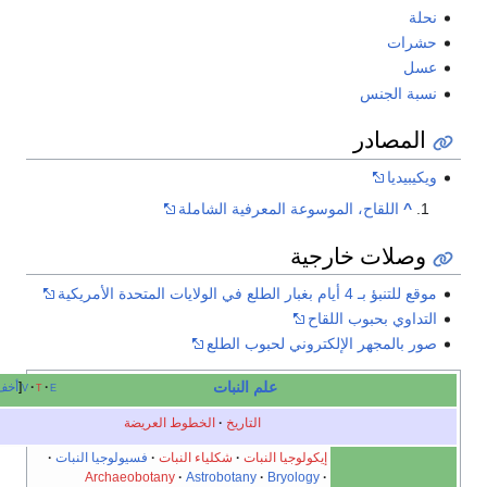
ات
ل
ة الجنس
مصادر
بيديا
^
اللقاح، الموسوعة المعرفية الشاملة
صلات خارجية
أيام بغبار الطلع في الولايات المتحدة الأمريكية
اوي بحبوب اللقاح
بالمجهر الإلكتروني لحبوب الطلع
علم النبات
e
t
v
أخف
التاريخ
الخطوط العريضة
إيكولوجيا النبات
شكلياء النبات
فسيولوجيا النبات
Archaeobotany
Astrobotany
Bryology