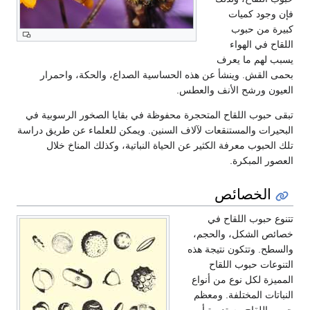
د كميات
ن حبوب
ي الهواء
م ما يعرف
قش. وينشأ عن هذه الحساسية الصداع، والحكة، واحمرار
ورشح الأنف والعطس.
وب اللقاح المتحجرة محفوظة في بقايا الصخور الرسوبية في
ت والمستنقعات لآلاف السنين. ويمكن للعلماء عن طريق دراسة
وب معرفة الكثير عن الحياة النباتية، وكذلك المناخ خلال
المبكرة.
لخصائص
بوب اللقاح في
الشكل، والحجم،
 وتتكون نتيجة هذه
ت حبوب اللقاح
 لكل نوع من أنواع
ت المختلفة. ومعظم