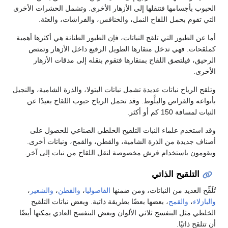
بأجسامها فتنقلها إلى الأزهار الأخرى. وتشمل الحشرات الأخرى
وم بحمل اللقاح النمل، والخنافس، والفراشات، والعثة.
لطيور التي تلقح النباتات، فإن الطيور الطنانة هي أكثرها أهمية
. فهي تدخل منقارها الطويل الرفيع داخل الأزهار وتمتص
فيلتصق اللقاح بمنقارها فتقوم بنقله إلى مدقات الأزهار
رياح نباتات عديدة تشمل نباتات البتولا، والذرة الشامية، والنجيل
والقراص والبلَّوط. وقد تحمل الرياح حبوب اللقاح بعيدًا عن
15 كم أو أكثر.
خدم علماء النبات التلقيح الخلطي الصناعي للحصول على
ديدة من الذرة الشامية، والقطن، والقمح، ونباتات أخرى.
 باستخدام فرش مخصوصة لنقل اللقاح من نبات إلى آخر.
تلقيح الذاتي
 العديد من النباتات، ومن ضمنها
الفاصوليا
،
والقطن
،
والشعير
،
،
والقمح
، بعضها بعضًا بطريقة ذاتية. وبعض نباتات التلقيح
ثل البنفسج ثلاثي الألوان وبعض البنفسج العادي يمكنها أيضًا
ذاتيًا.