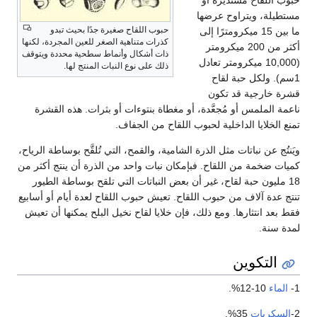
لقاح مستديرة أو
، ويتراوح عرضها
حبوب اللقاح صغيرة جدًا بحيث تبدو
ما بين 15 ميكرومترًا إلى
كذرات متناهية الصغر للعين المجردة، لكنها
أكثر من 200 ميكرومتر
ذات أشكال وأنماط سطحية محددة ويتوقف
(10,000 ميكرومتر تعادل
ذلك على نوع النبات المنتج لها.
ولكل حبة لقاح
رجية قد تكون
ملمس أو مُجعَّدة، أو مغطاة بنتوءات أو بثرات. هذه القشرة
لايا الداخلية لحبوب اللقاح من الجفاف.
عن نباتات مثل الذرة الشامية، والقمح، التي تُلقَّح بوساطة الرياح،
خمة من اللقاح. فبإمكان نبات واحد من الذرة أن ينتج أكثر من
يون حبة لقاح، غير أن بعض النباتات التي تلقح بوساطة الطيور
ة آلاف من حبوب اللقاح. تعيش حبوب اللقاح لعدة أيام أو أسابيع
انتثارها. ومع ذلك، فإن خلايا لقاح نخيل البلح يمكنها أن تعيش
ة.
تكوين
10-12%.
يات
35%.