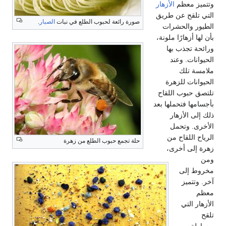
 معظم
الأزهار
قح عن طريق
صورة رائعة لحبوب الطلع في نبات
الصبار
.
والحشرات
زهارًا ملونة،
تجذب بها
ت. وعند
تلك
ات للزهرة
بوب اللقاح
ا فتحملها بعد
الأزهار
 وتحمل
للقاح من
حلة تجمع حبوب الطلع من زهرة
ى أخرى،
إلى
ميز
التي