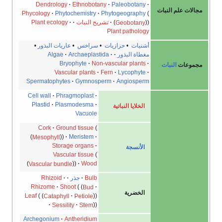
Dendrology
Ethnobotany
Paleobotany
ت علم النبات
Phycology
Phytochemistry
Phytogeography
Geobotany
تشريح النبات
Plant ecology
Plant pathology
أشنيات
•
حزازيات
•
سراخس
•
عاريات البذور
•
مغطاة البذور
Archaeplastida
Algae
Bryophyte
Non-vascular plants
عات
النبات
Vascular plants
Fern
Lycophyte
Spermatophytes
Gymnosperm
Angiosperm
Cell wall
Phragmoplast
Plastid
Plasmodesma
الخلايا النباتية
Vacuole
Cork
Ground tissue
Mesophyll
Meristem
Storage organs
الأنسجة
Vascular tissue
Vascular bundle
Wood
Bulb
جذر
Rhizoid
Rhizome
Shoot
Bud
الخضرية
Leaf
Cataphyll
Petiole
Sessility
Stem
Archegonium
Antheridium