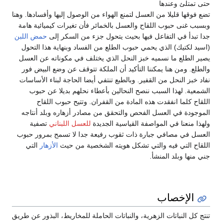
لئ وعندها
ا قليلا من العسل لتمنع الهواء من الوصول إليها وأفسادها. وهنا
نى حبوب اللقاح والعسل بالخمائر فأن تغيرات كيميائية هامة
أ في التفاعل فيها بحيث يتحول جزء من السكر إلى
حمض اللبن
كتيك) الذي يحمي حبوب الطلع من الفساد وبنهاية هذا التحول
طلع ما نسميه خبز النحل الذي يختلف في مكوناته عن العسل
 ومن هنا يمكننا التأكيد أن الملكة تتوقف عن وضع البيض فور
 النحل من القفير. وبالطبع تنتفي أيضا الحاجة لبناء الأساسات
. لهذا السبب ننصح النحالين بأعطاء نحلهم بديلا عن حبوب
لما انفقدت هذه المادة من القفران. وتتيح حبوب اللقاح
ة في العسل الفحص والتحقق من مصادر أزهاره وبلد أنتاجه
نعنا في المواصفة القياسية الجديدة
للعسل اللبناني
تصفية
ي مصافي جبارة ذات ثقوب رفيعة جدا لا تسمح بمرور حبوب
التي فيه والتي تشكل هويته الشخصية من حيث
الأزهار
التي
 وبلد المنشأ.
لإخصاب
النباتات الزهرية، والنباتات الحاملة للمخاريط، البذور عن طريق