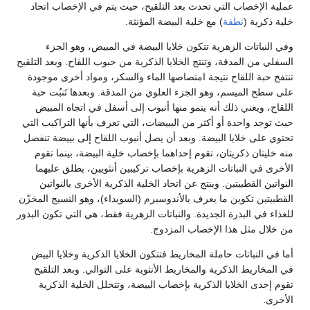
لإخصاب التي تحدث بعد التلقيح، حيث يتم في الإخصاب اتحاد
رية (
نطفة
) مع خلية البيضة المؤنثة.
اتات الزهرية تتكون خلايا البيضة في المبيض، وهو الجزء
ن المدقة، وتنتج الخلايا الذكرية من حبوب اللقاح. وبعد التلقيح
بة اللقاح نتيجة امتصاصها الماء والسكر، ومواد أخرى موجودة
 الميسم، وهو الجزء العلوي من المدقة. وبعدها تَنبُت حبة
 ويعني ذلك أنه ينمو منها أنبوب إلى أسفل في اتجاه المبيض
د واحدة أو أكثر من البييضات، التي تعرف بأنها التراكيب التي
لى خلايا البيضة. وبعد أن يصل أنبوب اللقاح إلى بييضة تنفصل
ان ذكريتان، تقوم إحداهما بإخصاب خلية البيضة، بينما تقوم
في النباتات الزهرية بإخصاب تركيبين أنثويين، يطلق عليهما
 القطبيتين. وينتج عن اتحاد الخلية الذكرية الأخرى بالنواتين
ين تكوين ما يعرف بالأندوسبرم (السويداء)، وهو النسيج المخزّن
ي البذرة الجديدة. والنباتات الزهرية فقط، هي التي تكون البذور
 مثل هذا الإخصاب المزدوج.
لنباتات حاملة المخاريط فتتكون الخلايا الذكرية وخلايا البيض
ريط الذكرية والمخاريط الأنثوية على التوالي. وبعد التلقيح
ى الخلايا الذكرية بإخصاب البيضة، وتتحلل الخلية الذكرية