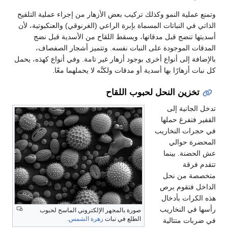
ملية النمو وكذلك تركيب بعض الأزهار من إجراء عملية التلقيح
ي النباتات المسماة بإبرة الراعي (الغرنوقي) والعنكبوتية، لأن
 تنضج قبل مدقاتها، ويسقط اللقاح من الأسدية قبل نضج
 الموجودة على النبات نفسه. وتتميز أشجار الصفصاف،
ة إلى أنواع أخرى بوجود أزهار غير تامة. وفي أنواع كهذه، يحمل
أزهارًا بها أسدية أو مدقات ولكنَّه لا يحملهما معًا.
زين النحل لحبوب اللقاح
جانية إلى
فتفرغ حملها
ات النخاريب
ة حوالي
نة. بينما
رقة
 من نحل
فتقوم برص
رات بأدخال
ي النخاريب
صورة بالمجهر الإلكتروني الماسح لحبوب
الطلع في نبات
زهرة الشمس
.
ت متتالية