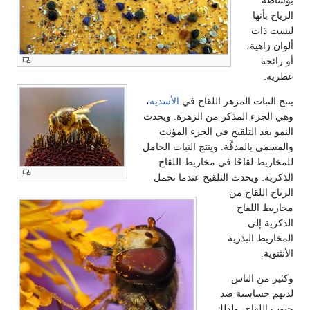
نها
ات
هية،
بات المزهر اللقاح في
الأسدية
،
زء المذكر من الزهرة. ويحدث
د التلقيح في الجزء المؤنث
بالمدقَّة. وينتج النبات الحامل
ط لقاحًا في مخاريط اللقاح
. ويحدث التلقيح عندما تحمل
للقاح من
اللقاح
 إلى
 البذرية
.
ن الناس
حساسية ضد
لقاح، ولذلك