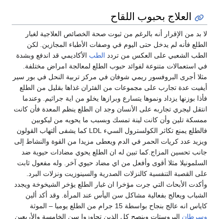
علاج بحبوب اللقاح
ن الإقرار أنه بالرغم من ثبوت صحة الخصائص العلاجية لغبار
أنه لم يدخل حتى اليوم في وصفات الأطباء المجازين. لكن
لشعبي على العكس من تردد
الطب
الأكاديمي قد اندفع وبشدة
مالات متنوعة لفوائد حبوب الطلع لمعالجة امراض مختلفة.
رى البروفسور ريمي شوفان في مركز تربية النحل في بور سير
دة تجارب على مجموعات من الفئران غذاها بقليل من الطلع
نها يزداد ونموها يتسارع وبرازها يخلو من اية جراثيم. وعندما
يجري تجاربه على الأنسان وجد ان الطلع ينظم المعدة فأن كانت
لين وأن كانت لينة تمسك وبسبب ما يحويه من ليكوبين
فالطلع يمنع تكاثر الكولسترول السيء LDL كما يشفى ألتهاب القولون
دد كريات الحمر في الدم ويعطى مزيدا من القوة والنشاط إلى
سين المزاج.كما تبين له ان الطلع يحوي مضادات حيوية ضد
يلا مثلا أقوى وأفعل من اي مضاد حيوي آخر. وله مفعول ثابت
صبة التنفسية كالنزلات الصدرية والسينوزيت ونزلات البرد.
لأبحاث التي جرت مؤخرا ان غبار الطلع يؤخر الشيخوخة ويجدد
ويعالج بفعالية مشاكل سن اليأس عند المرأة. وقد أكد ألين
بنجاح بواسطة 15 جرام من الطلع يوميا – الموثة
ن
البروستات وينصح كل الذين تجاوزوا سن الخامسة والأربعين