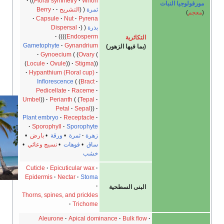
Floral symmetry
Whorl
لوجيا النبات
ثمرة
التشريح
Berry
)
Capsule
Nut
Pyrena
بذرة
Dispersal
Endosperm
التكاثرية
Gametophyte
Gynandrium
(بما فيها الزهور)
Gynoecium
Ovary
Locule
Ovule
Stigma
Hypanthium (Floral cup)
Inflorescence
Bract
Pedicellate
Raceme
Umbel
Perianth
Tepal
Petal
Sepal
Plant embryo
Receptacle
Sporophyll
Sporophyte
زهرة
ثمرة
•
ورقة
•
بارض
•
ساق
•
فوهات
•
نسيج وعائي
•
خشب
Cuticle
Epicuticular wax
Epidermis
Nectar
Stoma
البنى السطحية
Thorns, spines, and prickles
Trichome
Aleurone
Apical dominance
Bulk flow