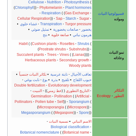
Cellulose
Nutrition
Photosynthesis
Chlorophyll
Phytomelanin
Plant hormones
Respiration
Gas Exchange
وجيا النبات
Cellular Respiration
Sap
Starch
Sugar
ه
Turgor pressure
Transpiration
غشاء خلوي
•
يخضور
صانعات يخضورية
•
تمثيل ضوئي
•
هرمون نباتي
•
صانعة خلوية
•
نتح
Habit
Cushion plants
Rosettes
Shrubs
Prostrate shrubs
Subshrubs
نبات
Succulent plants
Trees
Vines
Lianas
ه
Herbaceous plants
Secondary growth
Woody plants
تعاقب الأجيال
نابتة عرسية
•
تكاثر النبات جنسياً
•
حبوب اللقاح
•
تلقيح
•
بذرة
•
بوغ
نابت بوغي
Double fertilization
Evolutionary development
ر
التاريخ التطوري
خط زمني
النبيت
ر
Ecology
Germination
Pollination
Artificial
Pollinators
Pollen tube
Self
Sporangium
Microsporangia
Microspore
Megasporangium
Megaspore
Spore
الاسم النباتي
•
تسمية النبات
Biological classification
Botanical nomenclature
Botanical name