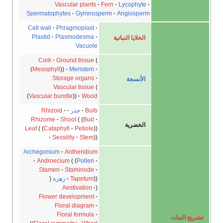
Vascular plants
Fern
Lycophyte
Spermatophytes
Gymnosperm
Angiosperm
Cell wall
Phragmoplast
Plastid
Plasmodesma
الخلايا النباتية
Vacuole
Cork
Ground tissue
Mesophyll
Meristem
Storage organs
الأنسجة
Vascular tissue
Vascular bundle
Wood
Bulb
جذر
Rhizoid
Rhizome
Shoot
Bud
الخضرية
Leaf
Cataphyll
Petiole
Sessility
Stem
Archegonium
Antheridium
Androecium
Pollen
Stamen
Staminode
Tapetum
زهرة
Aestivation
Flower development
Floral diagram
Floral formula
 النبات