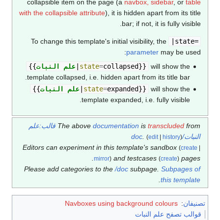
collapsible item on the page (a
navbox, sidebar
, or
with the collapsible attribute
), it is hidden apart from its 
bar; if not, it is fully vi
To change this template's initial visibility, the
|sta
parameter
may be u
will show th
}}
collapsed
=
state
|
علم النبات
{{
template collapsed, i.e. hidden apart from its title bar
will show th
}}
expanded
=
state
|
علم النبات
{{
template expanded, i.e. fully visible
transcluded
is
documentation
The above
قالب:علم
do
.
(
edit
|
history
)
Editors can experiment in this template's sandbox
(
cr
and testcases
pa
mirror
)
(
create
)
Please add categories to the
/doc
subpage.
Subpage
.
this tem
ن
:
Navboxes using background colours
 تصفح علم النبات