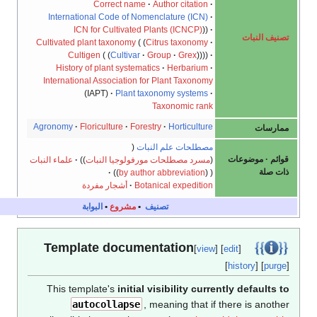
Correct name
Author citation
International Code of Nomenclature (ICN)
ICN for Cultivated Plants (ICNCP)
 النبات
Cultivated plant taxonomy
Citrus taxonomy
Cultigen
Cultivar
Group
Grex
History of plant systematics
Herbarium
International Association for Plant Taxonomy
(IAPT)
Plant taxonomy systems
Taxonomic rank
Agronomy
Floriculture
Forestry
Horticulture
سات
مصطلحات علم النبات
موضوعات
مسرد مصطلحات مورفولوجيا النبات
علماء النبات
لة
by author abbreviation
Botanical expedition
أشجار مفردة
تصنيف
•
مشروع
•
البوابة
Template documentation
[
view
] [
edit
]
[
history
] [
p
This template's
initial visibility currently defaul
autocollapse
, meaning that if there is an