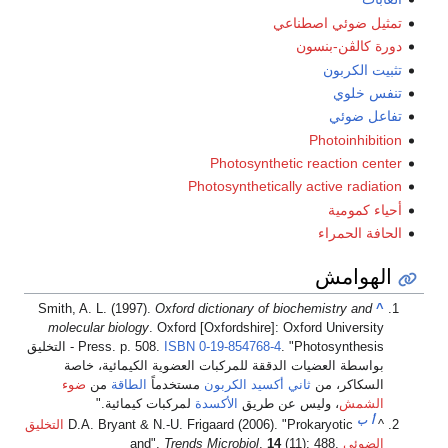
يل ضوئي اصطناعي
ة كالڤن-بنسون
ت الكربون
س خلوي
عل ضوئي
Photoinhibi
Photosynthetic reaction ce
Photosynthetically active radia
ء كمومية
فة الحمراء
لهوامش
Smith, A. L. (1997).
Oxford dictionary of biochemistry and
molecular biology
. Oxford [Oxfordshire]: Oxford Universit
.
0-19-854768-4
ISBN
Press. p. 508.
Photosynthesis - التخليق
واسطة العضيات الدققة للمركبات العضوية الكيمائية، خاصة
لسكاكر، من
ثاني أكسيد الكربون
مستخدماً
الطاقة
من
ضوء
لشمش
، وليس عن طريق
الأكسدة
لمركبات كيمائية.
أ
ب
D.A. Bryant & N.-U. Frigaard (2006). "Prokaryotic
التخليق
لضوئى
and".
(11): 488.
14
.
Trends Microbiol