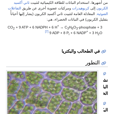
ا، استخدام النباتات للطاقة الكيميائية لتثبيت
ثاني أكسيد
إلى
كربوهيدرات
ومركبات عضوية أخرى عن طريق
التفاعلات
. المعادلة العامة لتثبيت ثاني أكسيد الكربون (يشار إليها أحيانأً
الكربون) في النباتات الخضراء، هي:
+
+ 9 ATP + 6 NADPH + 6 H
→ C
H
O
-phosphate
2
3
6
3
[7]
+
9 ADP + 8 P
+ 6 NADP
+ 3 
i
 الطحالب والبكتريا
تطور
تيدات
ء
ا