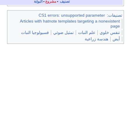
تصنيف
•
مشروع
•
البوابة
ت
:
CS1 errors: unsupported parameter
Articles with hatnote templates targeting a nonexi
 خلوي
علم النبات
تمثيل ضوئي
فسيولوجيا النبات
هندسة زراعية