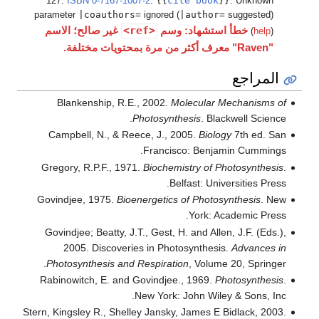
{{
cite book
}}
127.
ISBN
0-7167-1007-2
.
:
Unknow
|coauthors=
|author=
parameter
ignored (
suggested
خطأ استشهاد: وسم
<ref>
غير صالح؛ الاسم
(
help
رف أكثر من مرة بمحتويات مختلفة.
مراجع
Blankenship, R.E., 2002.
Molecular Mechanisms
Photosynthesis
. Blackwell Scie
Campbell, N., & Reece, J., 2005.
Biology
7th ed. 
Francisco: Benjamin Cummin
Gregory, R.P.F., 1971.
Biochemistry of Photosynthe
Belfast: Universities Pr
Govindjee, 1975.
Bioenergetics of Photosynthesis
. 
York: Academic Pr
Govindjee; Beatty, J.T., Gest, H. and Allen, J.F. (Ed
2005. Discoveries in Photosynthesis.
Advances
Photosynthesis and Respiration
, Volume 20, Sprin
Rabinowitch, E. and Govindjee., 1969.
Photosynthe
New York: John Wiley & Sons, 
Stern, Kingsley R., Shelley Jansky, James E Bidlack, 2