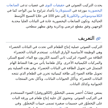
لتركيب الضوئي في
حقيقيات النوى
في عضيات تدعى
الصانعات
ية
موزعة في
السيتوبلازما
بأعداد تتراوح ما بين الواحد كما في
دوموناس
والكلوريلا
إلى نحو 100 في خلايا النسيج الأوسط
. وتكون الصانعات اليخضورية عادة في النباتات العليا محدبة
ن وفق مقطع عرضي ودائرية وفق مظهر سطحي.
تعريف
 الضوئي عملية إنتاج الطعام التي تحدث في النباتات الخضراء
ظيفة الأساسية لأوارق النباتات. تستخدم النباتات الخضراء
من الضوء، لتركيب ثاني أكسيد الكربون مع الماء، لصنع السكر،
ت الكيميائية الأخرى. وكل طعامنا يأتي من هذا النشاط الهام
 في تحويل الطاقة في النباتات الخضراء. وفي هذه العملية يتم
اقة الضوء إلى طاقة كيميائية تخزن في الطعام الذي تنتجه
 الخضراء. وتأكل الحيوانات النباتات، ونأكل نحن المنتجات
ة وكذلك النباتات.
ضَابْ أخضر يسمى اليَخضُوْر (الكلوروفيل) الضوء المستخدم
كيب الضوئي. وتحتوي كل خلية إنتاج طعام في ورقة النبات
َخضُوْر في جسيمات صغيرة تسمى حبيبات اليَخضُوْر. وفي