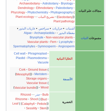
Archaeobotany
Astrobotany
Bryology
Dendrology
Ethnobotany
Paleobotany
ت علم النبات
Phycology
Phytochemistry
Phytogeography
Geobotany
تشريح النبات
Plant ecology
Plant pathology
أشنيات
•
حزازيات
•
سراخس
•
عاريات البذور
•
مغطاة البذور
Archaeplastida
Algae
Bryophyte
Non-vascular plants
عات
النبات
Vascular plants
Fern
Lycophyte
Spermatophytes
Gymnosperm
Angiosperm
Cell wall
Phragmoplast
Plastid
Plasmodesma
الخلايا النباتية
Vacuole
Cork
Ground tissue
Mesophyll
Meristem
Storage organs
الأنسجة
Vascular tissue
Vascular bundle
Wood
Bulb
جذر
Rhizoid
Rhizome
Shoot
Bud
الخضرية
Leaf
Cataphyll
Petiole
Sessility
Stem