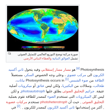
صورة مركبة توضح التوزيع العالمي للتمثيل الضوئي.
تشمل
العوالق النباتية
والغطاء النباتي الأرضي
.
[α]
Photosy
هو
مسار مسار إستقلابي
وفيه يتحول
ثاني أكسيد
الى
مركب عضوي
، وعلى وجه الخصوص
السكر
، مستعملاً
[1]
ن
ضوء
الشمس
.
Photosynthesis occurs in
نباتات
،
، وسلالات من
البكتيريا
، ولكن ليس
عتائق
أو
ميكروبات
أصلية
راثيم
التخليق الضوئى
يطلق عليها
photoautotroph
, و لكن
ل
الميكروبات
التى تستخدم
الضوء
كمصدر للطاقة تقوم بعملية
 الضوئى
, حيث أن
photoheterotroph
تستخدم
مركبات عضوية
[2]
من إستخدامها
ثانى أكسيد الكربون
كمصدر للكربون , .
في