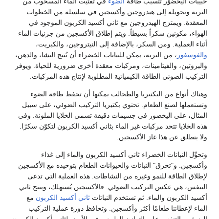
اليَخضُوْر تتسبب طاقة
الضوء
في تفتيت الماء المسحوب من
وتحويله إلى هيدروجين وأكسجين في سلسلة من الخطوات
. ويمتزج الهيدروجين مع ثاني أكسيد الكربون الموجود في
 مكونين سكراً بسيطاً. ويتم إطلاق الأكسجين من جزئيات الماء
عملية. ومن السكر، بالإضافة إلى النيتروجين، والكبريت،
ور
، من التربة، يمكن للنباتات الخضراء أن تُنتج النشا، والدهن،
ين، والفيتامينات، ومركبات معقدة أخرى ضرورية للحياة. ويوفر
الضوئي الطاقة الكيميائية المطلوبة لإنتاج هذه المركبات.
نواع من البكتيريا والطحالب يمكنها أن تحفظ طاقة الضوء
ها لصنع الطعام. تحتوي بكتيريا التركيب الضوئي، على سبيل
 على اليخضور في جسيمات دقيقة تسمى الخلايا الملونة. وفي
ايا تتحد مركبات غير الماء بثاني أكسيد الكربون لتكوّن سكرًا.
لق عن هذا غاز الأكسجين.
النباتات الخضراء ثاني أكسيد الكربون والماء إلى غذاء
. و"تحرق" النباتات والحيوانات الطعام بتوحيده مع الأكسجين
الطاقة للنمو وغيره من النشاطات. هذه العملية التي تدعى
 هي عكس التركيب الضوئي. فالأكسجين يُستهلك، وينتج ثاني
لكربون والماء. ثم تستخدم النباتات
ثاني أكسيد الكربون
مع
إعطائنا طعامًا أكثر وأكسجين. وتحافظ دورة عملية التركيب
والتنفس على التوازن الطبيعي في الأرض لثاني أكسيد الكربون