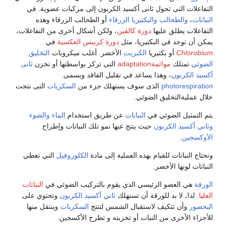
ات التى تحول ثانى أكسيد الكربون إلى مركبات عضوية. في
والطحالب
والبكتيريا الزرقاء
أو الطحالب الزرقاء وهذه
ات يطلق عليها
دورة كالڤين
، ولكن أشكال أخرى من التفاعلات،
 توجد في البكتيريا، مثل
دورة كريبس العكسية
في
Chlo
أو بكتيريا
الكبريت
الأخضر. أغلب ميكروبات
التخليق
تمتلك
موائمةadaptation
التى تركز بواسطتها أو تخزن
ثانى
لكربون
، وهذا يساعد في تقليل الفاقد ويسمى
photoresp
الذى سوف يستهلك جزء من
السكريات
التى نتجت
ليةالتخليق الضوئي.
مثيل الضوئي في
النباتات
عن طريق استخدام
الماء
والضوء
كسيد الكربون
حيث ينتج عنها نمو تلك النباتات وإطراح
ين
.
لنباتات للقيام بهذه العملية إلى مادة
الكلوروفيل
التي تعطي
 لونها الأخضر.
ي العضو الرئيسي الذي يقوم بالتركيب الضوئي في
النباتات
ذا، لا بد للورقة أن تستهلك
ثاني أكسيد الكربون
وتحتوي على
وأن تتكيف لاستقبال الشمس لتنتج
السكريات
وينتقل منها
 الأخرى من النبات أو تخزينه و تطرح الأكسجين.