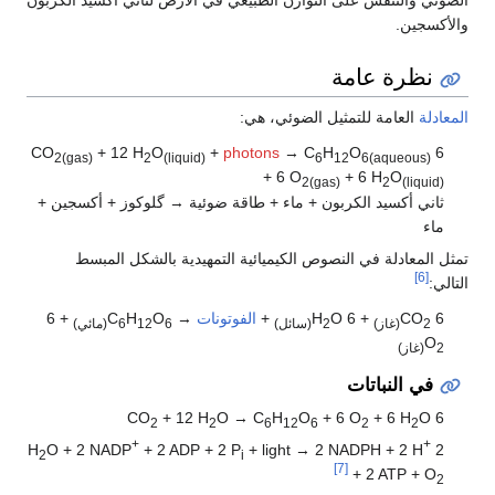
ين.
ظرة عامة
العامة للتمثيل الضوئي، هي:
+ 12 H
O
+
photons
→ C
H
O
2(gas)
2
(liquid)
6
12
6(aqueou
+ 6 O
+ 6 H
O
2(gas)
2
(li
 أكسيد الكربون + ماء + طاقة ضوئية → گلوكوز + أكسجين +
معادلة في النصوص الكيميائية التمهيدية بالشكل المبسط
+ 6 H
O
+
الفوتونات
→ C
O
H
+ 6
2
(سائل)
6(مائي)
12
6
 النباتات
+ 12 H
O → C
H
O
+ 6 O
+ 6 H
2
2
6
12
6
2
2
+
O + 2 NADP
+ 2 ADP + 2 P
+ light → 2 NADPH + 2 
2
i
[7]
+ 2 ATP +