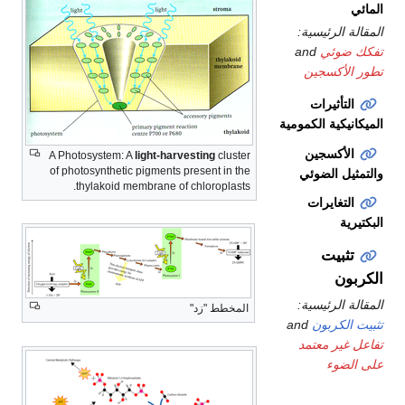
الرئيسية:
وئي
and
أكسجين
تأثيرات
كية الكمومية
أكسجين
A Photosystem: A
light-harvesting
cluster
of photosynthetic pigments present in the
ل الضوئي
thylakoid membrane of chloroplasts.
تغايرات
ة
بيت
ن
الرئيسية:
المخطط "زد"
لكربون
and
ير معتمد
ضوء