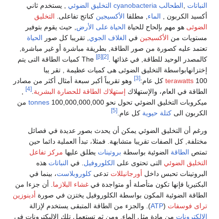
الطحالب
cyanobacteria
التخليق الضوئي
, يستخدم ثاني
لكربون ,
الماء
, مطلقا
الأكسيجين
كناتج تفاعلى.
التخليق
هو مهم بإلحاح للحياة
الحياة على الأرض
, حيث يقوم بتوفير
ت من
الأكسيجين
في
الغلاف الجوي
, تقريبا كل صور
الحياة
ليه كصورة من صور الطاقة, بطريقة مباشرة أو غير مباشرة,
[β]
[2]
الوحيد للطاقة, في غذائها .
The كميات الطاقة التى يتم
ابواسطة التخليق الضوئى هى كميات عظيمة , تقر يبا
[3]
terawa
كل عام:
وهو تقريباً أكبر سبعة أمثال أكثر من مصادر
[4]
في العام، والإستهلاك
إستهلاك الطاقة للحضارة البشرية
.
,
لتخليق الضوئي تحول نحو 100,000,000,000
tonnes
من
[5]
 الى
كتلة حيوية
كل عام.
 التخليق الضوئي يمكن أن يحدث بصور عديدة في فصائل
كل الصفات تقريبا متشابهة. فمثلا، تبدأ العملية دائما حين
لطاقة
الضوئية بواسطة
بروتينات
يطلق عليها
مركز تفاعل
 الضوئي
التى تحتوى على
الكلوروفيل
. في
النباتات
هذه
نات تحبس داخل
أورجانيللات
تدعى
كلوروبلاست
، بينما في
ا فإنها تكون متأصلة أو متواجدة في
غشاء البلازما
. أن جزءا من
الضوئية المكون بواسطة الكلوروفيل يختزن في صورة
أدينوزين
وسفات
(
ATP
). والجزء من الطاقة المتبقى يستخدم لإزالة
نات
من مادة مثل الماء. ومن ثم تستعمل تلك الإليكترونات في