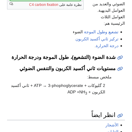
والعديد من
نظرة عامة على
C4 carbon fixation
البديهية.
الثلاث
ة هم:
يع
وطول الموجة
الضوء
ز
ثاني أكسيد الكربون
 الحرارة
.
ة الضوء (التشعيع)، طول الموجة ودرجة الحرارة
تويات ثاني أكسيد الكربون والتنفس الضوئي
ملخص مبسط:
2 گليوكات + ATP → 3-phophoglycerate + ثاني أكسيد
الكربون + ADP +NH
3
ظر ايضاً
جار
بات