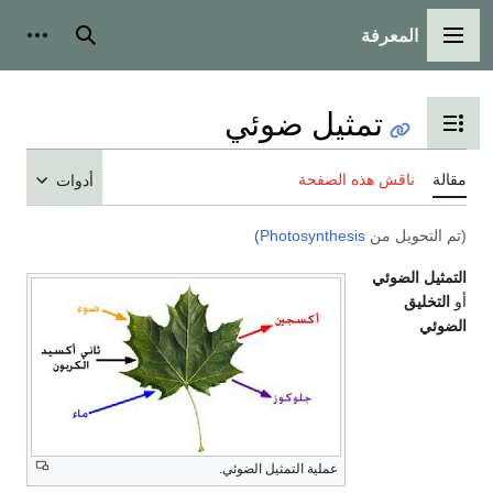
المعرفة
مة الرئيسية
بحث
أدوات شخصية
تمثيل ضوئي
 عرض جدول المحتويات
ناقش هذه الصفحة
أدوات
حويل من
Photosynthesis
)
 الضوئي
يق
عملية التمثيل الضوئي.