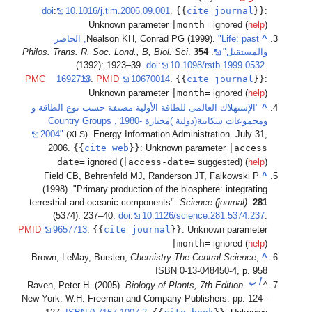
{{
cite journal
}}
doi
:
10.1016/j.tim.2006.09.001
.
|month=
Unknown parameter
ignored (
help
Nealson KH, Conrad PG (1999).
"Life: past, الحاضر
المستقبل"
.
354
.
Philos. Trans. R. Soc. Lond., B, Biol. Sci
(1392): 1923–39.
doi
:
10.1098/rstb.1999.0532
{{
cite journal
}}
PMC
1692713
.
PMID
10670014
.
|month=
Unknown parameter
ignored (
help
"الإستهلاك العالمى للطاقة الأولية مصنفة حسب نوع الطاقة و
ومجموعات سكانية(دولية )مختارة Country Groups , 1980-
2004"
(XLS)
. Energy Information Administration. July 31
{{
cite web
}}
|acces
2006.
:
Unknown parameter
date=
|access-date=
ignored (
suggested) (
help
Field CB, Behrenfeld MJ, Randerson JT, Falkowski P
(1998). "Primary production of the biosphere: integratin
terrestrial and oceanic components".
Science (journal)
.
28
(5374): 237–40.
doi
:
10.1126/science.281.5374.237
{{
cite journal
}}
PMID
9657713
.
:
Unknown paramete
|month=
ignored (
help
Brown, LeMay, Burslen,
Chemistry The Central Science
,
ISBN 0-13-048450-4, p. 95
أ
ب
Raven, Peter H. (2005).
Biology of Plants, 7th Edition
.
New York: W.H. Freeman and Company Publishers. pp. 124