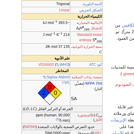
البنية البلورية
Trigonal
الشكل الجزيئي
Linear
الكيمياء الحرارية
−1
الإنتالپية المعيارية
kJ·mol
−393.5
لكافيين
من
o
للتشكل
Δ
H
f
298
. أولاً، تنقع حبوب البن الخضراء في الماء. توضع الحبوب في أعلى عمود ارتفاعه سبعون قدماً (21 متراً). ثم
−1
−1
Standard molar
J·mol
·K
214
الجزء السفلي من العمود.
o
entropy
S
298
سعة الحرارة النوعية
،
37.135
J/K·mol
C
علم الأدوية
كود ATC
V03AN02
(
WHO
)
مية للمذيبات
المخاطر
.)
green
صفحة بيانات السلامة
Sigma-Aldrich
[7]
[6]
NFPA 704
(معيـَّن
 الصوديوم
.
0
النار)
2
0
SA
غير قابلة
الجرعة أو التركيز القاتل (
LC
,
LD
):
اي وزملائه
LC
(
المنشورة
ppm (human,
90,000
Lo
سطة
الإنزيمات
[5]
الأقل
)
5
min)
 هذا على
حدود التعرض الصحية بالولايات المتحدة (
NIOSH
):
إنتاج
الأميلوز
PEL
(المسموح)
TWA 5000
ppm