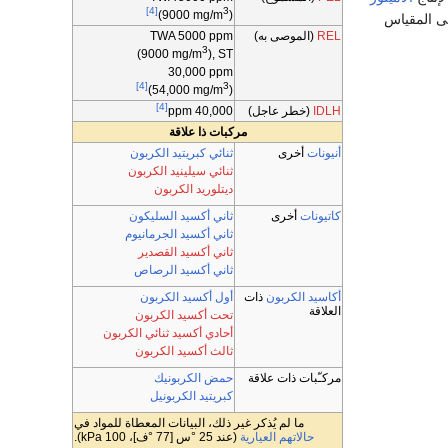
[4]
3
(9000
mg/m
)
لى المقياس
REL
(الموصى به)
TWA 5000
ppm
3
(9000
mg/m
), ST
30,000
ppm
[4]
3
(54,000
mg/m
)
[4]
IDLH
(خطر عاجل)
ppm
40,000
مركبات ذا علاقة
أنيونات
أخرى
ثنائي كبريتيد الكربون
ثنائي سيلينيد الكربون
ديتلوريد الكربون
كاتيونات
أخرى
ثاني أكسيد السليكون
ثاني أكسيد الجرمانيوم
ثاني أكسيد القصدير
ثاني أكسيد الرصاص
أكاسيد
الكربون
ذات
أول أكسيد الكربون
العلاقة
تحت أكسيد الكربون
أحادي أكسيد ثنائي الكربون
ثالث أكسيد الكربون
مركـّبات ذات علاقة
حمض الكربونيك
كبريتيد الكربونيل
ما لم يُذكر غير ذلك، البيانات المعطاة للمواد في
حالاتهم العيارية
(عند 25 °س [77 °ف]، 100 kPa).