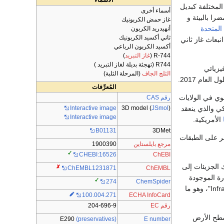
الأسماء
المختلفة كبديل
أسماء أخرى
را بالبيئة و
غاز حمض الكربونيك
 المتحدة
أنهيدريد الكربون
ثاني أكسيد الكربونيك
نبعاث غاز ثاني
أكسيد الكربون الرباعي
R-744 (
غاز التبريد
)
R744 (تهجئة بديلة لغاز التبريد )
يزيائي
الثلج الجاف
(المرحلة الثلبة)
المُعرِّفات
وي في الولايات
رقم CAS
3D model (
JSmol
)
كي والذي ينعقد
Interactive image
Interactive image
الأمريكية.
B01131
3DMet
تصر على الطبقات
مرجع بايلستاين
1900390
ChEBI
CHEBI:16526
 الجزيئات إلى
ChEMBL
ChEMBL1231871
رة الموجودة
ChemSpider
274
في هذه الطبقة، لتشعها بعد ذلك إلى الفضاء الخارجي على شكل الأشعة المسماة بتحت الحمراء "Infrared"، وهو ما
100.004.271
ECHA InfoCard
رقم EC
204-696-9
الجوي، وهي تبدأ من ارتفاع 53 ميلاً فوق سطح الأرض
E290
(preservatives)
E number