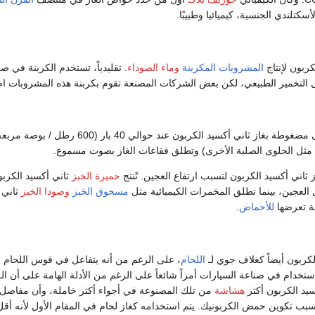
أسكتلندي الجنسية، كيميائيا وطبيبًا.
ربون لإنتاج
المشروبات
المكربنة
وماء الصوداء
. تقليدياً، تستخدم الكربنة في صن
ال التخمير الطبيعي، لكن بعض الشركات المصنعة تقوم بكربنة هذه المشروبات اصط
، هي حلوى مضغوطة بغاز ثاني أكسيد الكربون عند حوالي 40 
ا مثل الحلوى الصلبة الأخرى) وتطلق فقاعات الغاز بصوت مسموع.
 ثاني أكسيد الكربون لتسبب ارتفاع العجين. تًنتج
خميرة الخبز
ثاني أكسيد الكر
العجين، بينما تطلق المخمرات الكيميائية مثل
مسحوق الخبز
وصودا الخبز
ثاني 
لة تعرضها
للأحماض
.
لكربون أيضاً كغلاف جوي لـ
اللحام
، على الرغم من أنه يتفاعل في قوس اللحام 
ستخدام في صناعة السيارات أمراً شائعاً على الرغم من الأدلة الهامة على أن ال
يد الكربون أكثر
هشاشة
من تلك المصنوعة في أجواء أكثر خاملة، وأن مفاصل 
سبب تكوين حمض الكربونيك. يتم استخدامه كغاز لحام في المقام الأول لأنه أقل 