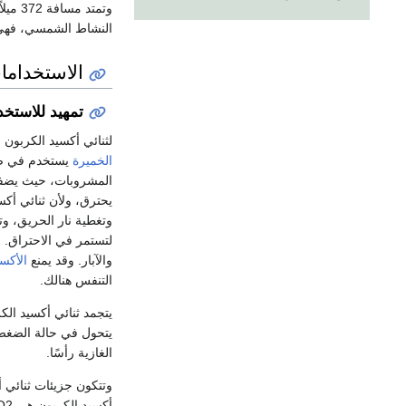
وتمتد
النشاط الشمسي، فهي 
الاستخداما
تمهيد للاستخ
لثنائي أكسيد الكربون
الخميرة
يستخدم في ص
المشروبات، حيث يضفي 
يحترق، ولأن ثنائي أكس
وتغطية نار الحريق، وت
لتستمر في الاحتراق. 
والآبار. وقد يمنع
الأكس
التنفس هنالك.
يتحول في حالة الضغط ا
الغازية رأسًا.
وتتكون جزيئات ثنائي أ
أكسيد الكربون هي CO2. وكان الكيميائي