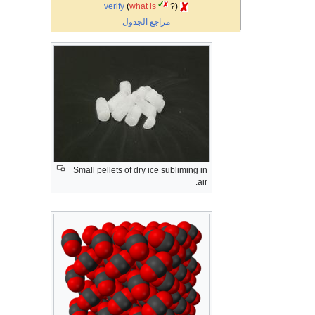
verify
(
what is
?)
مراجع الجدول
Small pellets of dry ice subliming in
air.