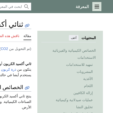
المعرفة
القائمة الرئيسية
ثنائي أك
مقالة
ناقش هذه ال
المحتويات
أخف
(تم التحويل من
CO2
)
الخصائص الكيميائية والفيزيائية
الاستخدامات
ثاني أكسيد الكربون
أو
تمهيد للاستخدامات
يتكون من
ذرة
كربون
المشروبات
يستخدم أيضا في حالته
الأغذية
الخصائص الك
اللحام
إزالة الكافيين
ينتج ثاني أكسيد الكربو
عمليات صيدلانية وكيميائية
الصناعات الكيميائية.
تخليق النشا
الأرض.