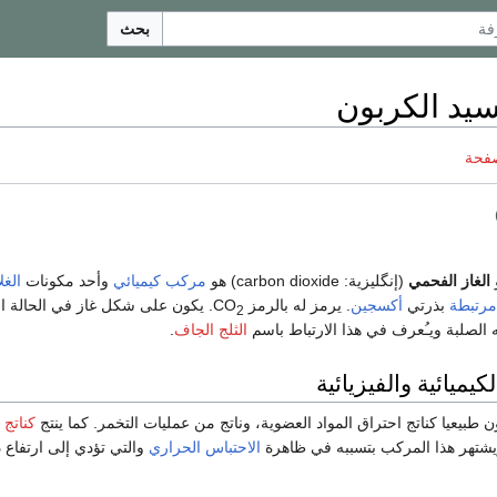
بحث
سيد الكربون
صفحة
الغاز الفحمي
(إنگليزية:
carbon dioxide
) هو
مركب كيميائي
وأحد مكونات
الغ
مرتبطة
بذرتي
أكسجين
. يرمز له بالرمز CO
. يكون على شكل غاز في الحالة ال
2
 الصلبة ويـُعرف في هذا الارتباط باسم
الثلج الجاف
.
يميائية والفيزيائية
ن طبيعيا كناتج احتراق المواد العضوية، وناتج من عمليات التخمر. كما ينتج
كناتج 
 ويشتهر هذا المركب بتسببه في ظاهرة
الاحتباس الحراري
والتي تؤدي إلى ارتفاع 