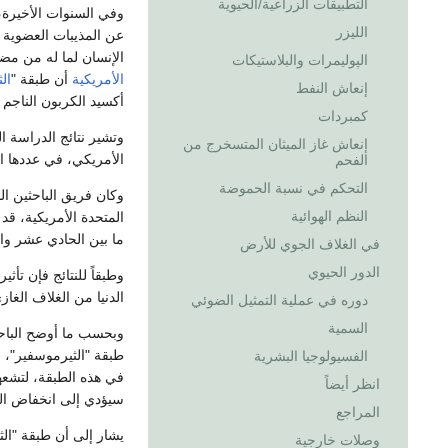
التطبيقات الزراعية/الحيوية
وفي السنوات الأخيرة، 
الليزر
عن المذيبات العضوية ذا
الإنسان لما له من مض
الپوليمرات والبلاستيكات
الأمريكية
أن طبقة "
ال
إنعاش النفط
أكسيد الكربون الناجم
كمبردات
وتشير نتائج الدراسة ا
إنعاش غاز الميثان المتسخرج من
الأمريكي، في عددها الأخير إلى 
الفحم
التحكم في نسبة الحموضة
وكان فريق الباحثين ال
النظم الهوائية
المتحدة الأمريكية، قد
ما بين الحادي عشر و
في الغلاف الجوي للأرض
الدور الحيوي
وطبقاً للنتائج فإن تأث
الدنيا من الغلاف الغاز
دوره في عملية التمثيل الضوئي
السمية
وبحسب ما أوضح الباحث
طبقة "الثيرموسفير"، 
الفسيولوجيا البشرية
انظر أيضاً
سيؤدي إلى انخفاض الحر
المراجع
وصلات خارجية