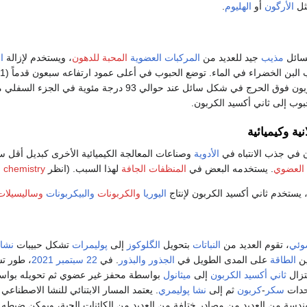
ثل
الأرگون
أو
الهليوم
.
لسائل
مذيب
جيد للعديد من
المركبات العضوية
المحبة للدهون
، ويستخدم لإزالة
ا
يدخل ثاني أكسيد الكربون فوق الحرج في شكل سائل عند حوالي 93 درجة مئوية في 
بوب إلى ثاني أكسيد الكربون.
ية وكيميائية
ن في جذب الانتباه في
الأدوية
وصناعات المعالجة الكيميائية الأخرى كبديل أقل س
 العضوي
. يستخدمه البعض في
المنظفات الجافة
لهذا السبب. (انظر
 chemistry
، يستخدم ثاني أكسيد الكربون لإنتاج
اليوريا
والكربونات
والبيكربونات
وساليسيلات
ضوئي
، تقوم العديد من
النباتات
بتحويل
الگلوكوز
إلى
پوليمرات
تشكل حبيبات
نشا
ين
الطاقة
على المدى الطويل في
الجذور
والبذور
. في
22 سبتمبر
2021
، طور تش
ختزال
ثاني أكسيد الكربون
إلى
ميثانول
بواسطة محفز غير عضوي ثم تحويله بوا
وحدات
سكر
-
كربون
ثم إلى
نشا
پوليمري
. يعتمد المسار الابتنائي للنشا الاصطناعي
ندسة من العديد من مصادر ختلفة من العديد من الكائنات الحية، ويمكن ضبطه ل