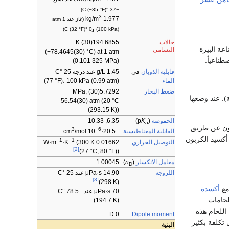
−37 °C (−35 °F))
3
kg/m
1.977
(غاز عند 1 atm
(100 kPa) و0 °C (32 °F))
حالات
194.6855(30) K
اعة البيرة
التسامي
(
−78.4645(30) °C
) at
1 atm
ناعياً.
(
0.101
325
MPa
)
قابلية الذوبان
في
1.45
g/L عند درجة 25 °C
الماء
(77 °F)، 100 kPa (0.99 atm)
ضغط البخار
5.7292(30) MPa
,
بار (600 رطل / بوصة مربعة). عند وضعها
56.54(30) atm
(
20 °C
(
293.15 K
))
الحموضة
(p
K
)
6.35, 10.33
a
بون عن طريق
3
−6
القابلية المغناطيسية
cm
/mol
−20.5·10
أكسيد الكربون
−1
−1
التوصيل الحراري
W·m
·K
(300 K
0.01662
[2]
(27 °C; 80 °F))
معامل الانكسار
(
n
)
1.00045
D
اللزوجة
14.90 μPa·s عند 25 °C
[3]
(298 K)
مع
أكسدة
70
μPa·s عند −78.5 °C
لحامات
(194.7 K)
اللحام هذه
D
0
Dipole moment
تكلفة بكثير
البنية