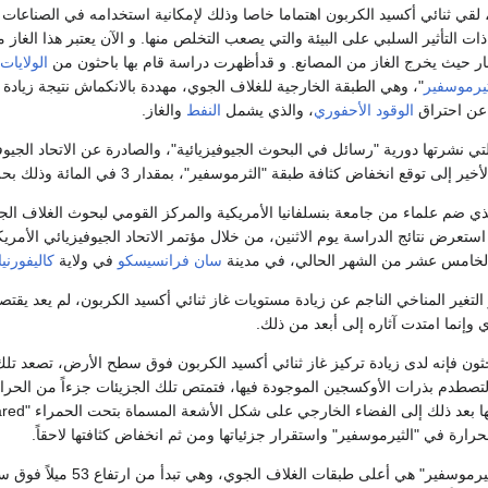
لقي ثنائي أكسيد الكربون اهتماما خاصا وذلك لإمكانية استخدامه في الصناعات 
ت التأثير السلبي على البيئة والتي يصعب التخلص منها. و الآن يعتبر هذا الغاز مض
ار حيث يخرج الغاز من المصانع. و قدأظهرت دراسة قام بها باحثون من
الولايات
ثيرموسفير
"، وهي الطبقة الخارجية للغلاف الجوي، مهددة بالانكماش نتيجة زيادة ا
 عن احتراق
الوقود الأحفوري
، والذي يشمل
النفط
والغاز.
لتي نشرتها دورية "رسائل في البحوث الجيوفيزيائية"، والصادرة عن الاتحاد الجيوف
توقع انخفاض كثافة طبقة "الثرموسفير"، بمقدار 3 في المائة وذلك بحلول العام 2017.
ذي ضم علماء من جامعة بنسلفانيا الأمريكية والمركز القومي لبحوث الغلاف الج
 استعرض نتائج الدراسة يوم الاثنين، من خلال مؤتمر الاتحاد الجيوفيزيائي الأمري
الخامس عشر من الشهر الحالي، في مدينة
سان فرانسيسكو
في ولاية
كاليفورنيا
ير التغير المناخي الناجم عن زيادة مستويات غاز ثنائي أكسيد الكربون، لم يعد يق
ي وإنما امتدت آثاره إلى أبعد من ذلك.
ون فإنه لدى زيادة تركيز غاز ثنائي أكسيد الكربون فوق سطح الأرض، تصعد تلك
لتصطدم بذرات الأوكسجين الموجودة فيها، فتمتص تلك الجزيئات جزءاً من الحرا
ارة في "الثيرموسفير" واستقرار جزئياتها ومن ثم انخفاض كثافتها لاحقاً.
يشار إلى أن طبقة "الثيرموسفير" هي أعلى طبقات الغلاف 