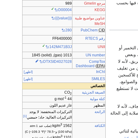
ارة فيها بحسب
مرجع Gmelin
989
KEGG
D00004
عناوين مواضيع طبية
{{{value}}}
MeSH
PubChem
CID
280
رقم RTECS
FF6400000
UNII
142M471B3J
لتخمير أو
، وبعض
1013 (gas), 1845 (solid)
UN number
ق، لأنه لا
CompTox
DTXSID4027028
Dashboard
(
EPA
)
ون من تغليف
InChI
[اظهر]
ج للأكسجين
SMILES
[اظهر]
والصوامع،
الخصائص
 لا تستطيع
الصيغة الجزيئية
CO
2
-1
كتلة مولية
44 g mol
المظهر
غاز عديم اللون
لجليد الجاف، لأنه لا
الرائحة
التركيزات المنخفضة: لا يوجد
ابة إلى الحالة
[1]
التركيزات العالية: حاد؛ حمضي
3
الكثافة
kg/m
1562
(صلب عند 1 atm
ية لثنائي
(100 kPa) و−78.5 °C (−109.3 °F))
3
ثامن عشر
kg/m
1101
(صلب عند تشبع