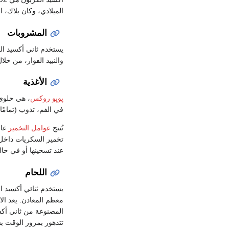
الميلادي، وكان بلاك، ال
المشروبات
يستخدم ثاني أكسيد الك
والنبيذ الفوار، من خل
الأغذية
پوپو روكس
في الفم، تذوب (تمامً
تُنتج
عوامل التخمير
غاز
تخمير السكريات داخل 
عند تسخينها أو في حا
اللحام
يستخدم ثنائي أكسيد ا
معظم المعادن. يعد الا
المصنوعة من ثاني أكس
تتدهور بمرور الوقت ب