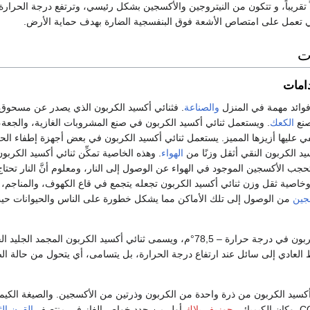
 مسافة 372 ميلاً تقريباً، و تتكون من النيتروجين والأكسجين بشكل رئيسي، وترتفع درجة الحر
تعمل على امتصاص الأشعة فوق البنفسجية الضارة بهدف حماية الأرض.
ت
دامات
 فوائد مهمة في المنزل
والصناعة
. فثنائي أكسيد الكربون الذي يصدر عن مسحوق ا
نع
الكعك
. ويستعمل ثنائي أكسيد الكربون في صنع المشروبات الغازية، والجعة
عليها أزيزها المميز. يستعمل ثنائي أكسيد الكربون في بعض أجهزة إطفاء الحري
يد الكربون النقي أثقل وزنًا من
الهواء
. وهذه الخاصية تمكِّن ثنائي أكسيد الكرب
حجب الأكسجين الموجود في الهواء عن الوصول إلى النار، ومعلوم أنَّ النار تحتا
وخاصية ثقل وزن ثنائي أكسيد الكربون تجعله يتجمع في قاع الكهوف، والمناجم، 
جين
من الوصول إلى تلك الأماكن مما يشكل خطورة على الناس والحيوانات حيث
يتجمد ثنائي أكسيد الكربون في درجة حرارة – 78,5°م، ويسمى ثنائي أكسيد الكربون المجمد ا
لعادي إلى سائل عند ارتفاع درجة الحرارة، بل يتسامى، أي يتحول من حالة الصل
كسيد الكربون من ذرة واحدة من الكربون وذرتين من الأكسجين. والصيغة الكيميائ
جوزيف بلاك
أول من حدد خواص الغاز في منتصف
القرن ال