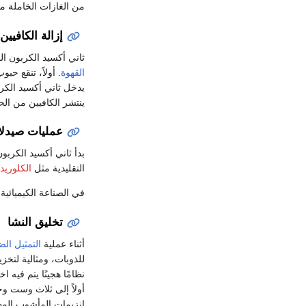
من الغازات الخاملة م
إزالة الكافيين
ثاني أكسيد الكربون ا
القهوة
ينتشر الكافيين من الح
عمليات صيدلان
بدأ ثاني أكسيد الكربو
التقليدية مثل
الكلوريد
في الصناعة الكيميائية
تخليق النشا
أثناء عملية
التمثيل ال
للذوبات، ومثالية لتخز
نظامًا هجينًا يتم فيه ا
أولاً إلى ثلاث وست 
إنزيمات المأشوب المه