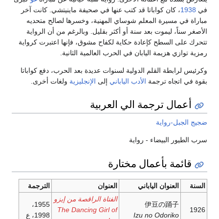
في
1938
، كان كواباتا قد كتب عنها في صحيفة ماينيتشي. كانت آخر
مباراة في مسيرة المعلم شوساي المهنية، وخسرها لصالح متحديه
الأصغر سناً، ليموت بعد سنة أو أكثر بقليل. وبالرغم من أن الرواية
تتحرك على السطح كإعادة حكاية لكفاح مشوق، فإنها اعتبرت كرواية
رمزية توازي هزيمة اليابان في الحرب العالمية الثانية.
وكرئيس لرابطة القلم الدولية لسنوات عديدة بعد الحرب، دفع كواباتا
بقوة في اتجاه ترجمة
الأدب الياباني
إلى
الإنجليزية
ولغات أخرى.
أعمال ترجمة الي العربية
ضجيج الجبل-رواية
سرب الطيور البيضاء - رواية
قائمة بأعمال مختارة
السنة
العنوان الياباني
العنوان
الترجمة
الفتاة الراقصة من إيزو
1955،
伊豆の踊子
The Dancing Girl of
1926
Izu no Odoriko
1998، ع