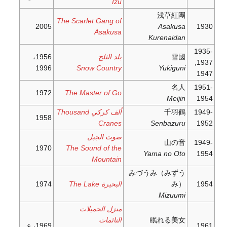
Izu
浅草紅團
The Scarlet Gang of
2005
Asakusa
1930
Asakusa
Kurenaidan
1935-
雪國
بلد الثلج
1956،
1937,
1996
Snow Country
Yukiguni
1947
名人
1951-
1972
The Master of Go
Meijin
1954
1949-
千羽鶴
ألف كركي Thousand
1958
Cranes
Senbazuru
1952
صوت الجبل
山の音
1949-
1970
The Sound of the
Yama no Oto
1954
Mountain
みづうみ（みずう
1954
み）
البحيرة The Lake
1974
Mizuumi
منزل الجميلات
眠れる美女
النائمات
1961
1969، ع