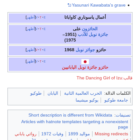
Yasunari Kawabata's grave
أعمال
ياسوناري كاواباتا
e
t
v
أظهر
الحائزون
على
e
t
v
أظهر
جائزة نوبل للأدب
(1951–
1975)
حائزو
جوائز نوبل
1968
e
t
v
أظهر
e
t
v
أظهر
حائزو جائزة نوبل اليابانيين
قالب:The Dancing Girl of Izu
الكلمات الدالة:
الحرب العالمية الثانية
اليابان
طوكيو
جامعة طوكيو
يوكيو ميشيما
تصنيفات
:
Short description is different from Wikidata
Articles with hatnote templates targeting a nonexistent
page
Missing redirects
مواليد 1899
وفيات 1972
روائي ياباني