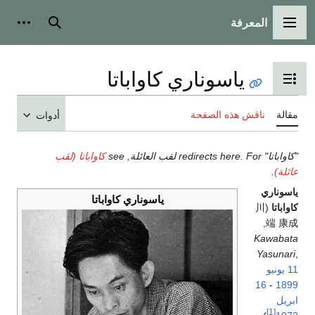
المعرفة
القائمة الرئيسية
بحث
أدوات
ياسوناري كاواباتا
تبديل عرض جدول المحتويات
مقالة
ناقش هذه الصفحة
أدوات
"كاواباتا" redirects here. For لقب العائلة, see
كاواباتا (لقب
عائلة)
.
ياسوناري
ياسوناري كاواباتا
كاواباتا
(
川
,
端 康成
Kawabata
Yasunari
,
11 يونيو
16
-
1899
ابريل
[1]