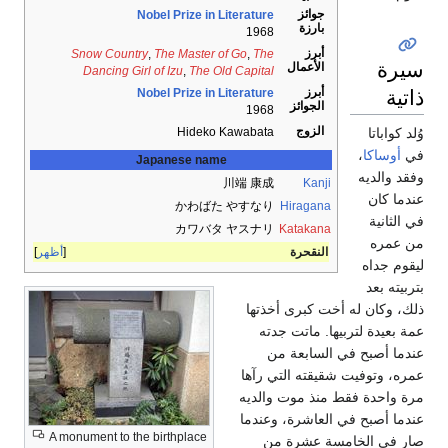
جوائز
Nobel Prize in Literature
بارزة
1968
أبرز
Snow Country
,
The Master of Go
,
The
سيرة
الأعمال
Dancing Girl of Izu
,
The Old Capital
ذاتية
أبرز
Nobel Prize in Literature
الجوائز
1968
الزوج
Hideko Kawabata
وُلد كواباتا
في
أوساكا
،
Japanese name
وفقد والديه
川端 康成
Kanji
عندما كان
かわばた やすなり
Hiragana
في الثانية
カワバタ ヤスナリ
Katakana
من عمره
النقحرة
أظهر
ليقوم جداه
بتربيته بعد
ذلك، وكان له أخت كبرى أخذتها
عمة بعيدة لتربيها. ماتت جدته
عندما أصبح في السابعة من
عمره، وتوفيت شقيقته التي رآها
مرة واحدة فقط منذ موت والديه
عندما أصبح في العاشرة، وعندما
A monument to the birthplace
صار في الخامسة عشرة من