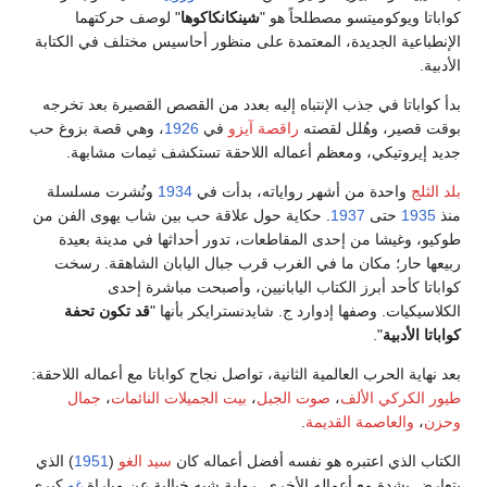
كواباتا ويوكوميتسو مصطلحاً هو "
شينكانكاكوها
" لوصف حركتهما
الإنطباعية الجديدة، المعتمدة على منظور أحاسيس مختلف في الكتابة
الأدبية.
بدأ كواباتا في جذب الإنتباه إليه بعدد من القصص القصيرة بعد تخرجه
بوقت قصير، وهُلل لقصته
راقصة آيزو
في
1926
، وهي قصة بزوغ حب
جديد إيروتيكي، ومعظم أعماله اللاحقة تستكشف ثيمات مشابهة.
بلد الثلج
واحدة من أشهر رواياته، بدأت في
1934
ونُشرت مسلسلة
منذ
1935
حتى
1937
. حكاية حول علاقة حب بين شاب يهوى الفن من
طوكيو، وغيشا من إحدى المقاطعات، تدور أحداثها في مدينة بعيدة
ربيعها حار؛ مكان ما في الغرب قرب جبال اليابان الشاهقة. رسخت
كواباتا كأحد أبرز الكتاب اليابانيين، وأصبحت مباشرة إحدى
الكلاسيكيات. وصفها إدوارد ج. شايدنسترايكر بأنها "
قد تكون تحفة
كواباتا الأدبية
".
بعد نهاية الحرب العالمية الثانية، تواصل نجاح كواباتا مع أعماله اللاحقة:
طيور الكركي الألف
،
صوت الجبل
،
بيت الجميلات النائمات
،
جمال
وحزن
،
والعاصمة القديمة
.
الكتاب الذي اعتبره هو نفسه أفضل أعماله كان
سيد الغو
(
1951
) الذي
يتعارض بشدة مع أعماله الأخرى. رواية شبه خيالية عن مباراة
غو
كبرى