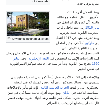
of Kawabata.
عمره توفي جده.
وبفقدانه كل أفراد عائلته
الأقربين، انتقل للإقامة مع عائلة
والدته (آل كورودا)، ثم انتقل في
يناير
1916
إلى بيت داخلي قرب
المدرسة الثانوية حيث يدرس،
وبعد تخرجه منها في 1917 انتقل
Kawabata Yasunari Museum
إلى
طوكيو
آملاً في اجتياز امتحان
المدرسة الثانوية الأولى التي
كانت تعمل بإدارة جامعة طوكيو الامبراطورية. نجح في الامتحان ودخل
كلية الدراسات الإنسانية ليتخصص في
اللغة الإنجليزية
، وفي
يوليو
1920
تخرج من الثانوية وبدأ دراسته في جامعة طوكيو الامبراطورية
في نفس الشهر.
وبالإضافة إلى الكتابة الأدبية، عمل أيضاً كمراسل لصحيفة ماينيتشي
شيمبون من أوساكا وطوكيو، رغم أنه رفض المشاركة في التعبئة
العسكرية التي رافقت
الحرب العالمية الثانية
، فإنه لم يتأثر بالإصلاحات
السياسية اللاحقة في
اليابان
. ومع موت أفراد عائلته بينما كان في سن
مبكرة، أثرت الحرب بشكل كبير عليه، وبعد انتهاء الحرب بوقت قصير
قال بأنه لن يستطيع أن يكتب إلا المراثي.