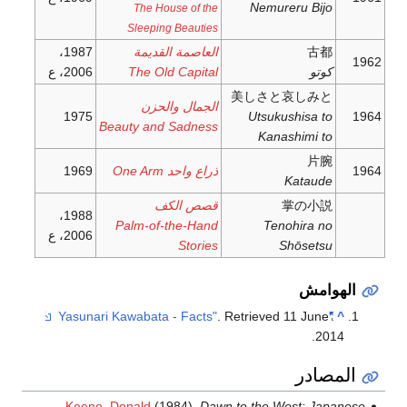
Nemureru Bijo
The House of the
Sleeping Beauties
古都
العاصمة القديمة
1987،
1962
كوتو
The Old Capital
2006، ع
美しさと哀しみと
الجمال والحزن
1975
Utsukushisa to
1964
Beauty and Sadness
Kanashimi to
片腕
1964
ذراع واحد One Arm
1969
Kataude
掌の小説
قصص الكف
1988،
Palm-of-the-Hand
Tenohira no
2006، ع
Stories
Shōsetsu
الهوامش
. Retrieved
11 June
"Yasunari Kawabata - Facts"
^
.
2014
المصادر
Keene, Donald
(1984).
Dawn to the West: Japanese