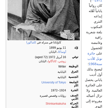
)
1972
كان روائياً
يابانياً أهّله
إبداعه
النثري
المكتوب
بلغة شعرية
راقية
وغامضة
كاواباتا في منزله في
كاماكورا
وُلِد
للحصول
11 يونيو 1899
أوساكا
، اليابان
على
جائزة
توفي
16 أبريل 1972
(aged 72)
نوبل للأدب
زوشي، كاناگاوا
، اليابان
سنة1968
؛
الوظيفة
Writer
ليصبح بذلك
العرق
اليابانية
أول أديب
الجنسية
اليابانية
ياباني يحصل
الجامعة
University of Tokyo
على الجائزة
الأم
العالمية. ولا
الفترة
1924–1972
تزال أعماله
الصنف
روايات وقصص قصيرة
الأدبي
مقروءة إلى
الحركة
Shinkankakuha
اليوم.
الأدبية