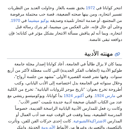
انتحر كواباتا في
1972
بخنق نفسه بالغاز. وحاولت العديد من النظريات
تفسير انتحاره، ومن بينها صحته الضعيفة، قصة حب محتملة مرفوضة
من المجتمع، أو صدمة انتحار تلميذه وصديقه
يوكيو ميشيما
في
1970
.
وعلى أي حال فإنه، على العكس من ميشيما، لم يترك رسالة قبل
انتحاره، وبما أنه لم يناقش مسألة الانتحار بشكل مؤثر في كتاباته؛ فإن
دوافعه تبقى غامضة.
مهنته الأدبية
بينما كان لا يزال طالباُ في الجامعة، أعاد كواباتا إصدار مجلة جامعة
طوكيو الأدبية (اتجاهات الفكر الجديدة) التي كانت معطلة لأكثر من أربع
سنوات. وفيها نشر قصته القصيرة الأولى "مشهد من جلسة أرواح"،
وخلال سنواته في الجامعة بدل اختصاصه إلى الأدب الياباني، وكتب
أطروحة تخرج بعنوان: "تاريخ موجز للروايات اليابانية". تخرج من الكلية
في
مارس
1924
. وفي
أكتوبر
1924
بدأ كواباتا، ويوكوميتسو ريتشي مع
عدد من الكتاب الشبان صحيفة أدبية جديدة سُميت "عصر الأدب".
وكانت رد فعل للمدارس الأدبية اليابانية الراسخة القديمة، خصوصاً
المدرسة الطبيعية، بينما وقفت في الوقت عينه ضد أدب العمال أو
المدارس
الاشتراكية
/
الشيوعية
. كانت إحدى حركات الفن للفن، وتأثرت
بالتكعيبية، والتعبيرية، وغيرها من الأنماط
الأوروبية
الحديثة. وابتكر