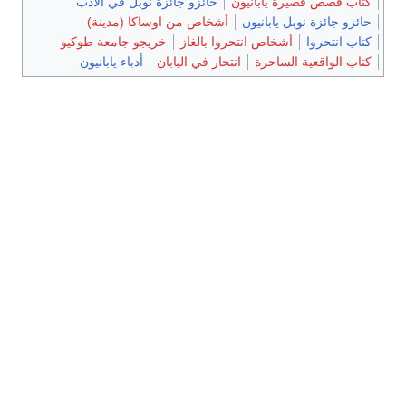
كتاب قصص قصيرة يابانيون
حائزو جائزة نوبل في الأدب
حائزو جائزة نوبل يابانيون
أشخاص من اوساكا (مدينة)
كتاب انتحروا
أشخاص انتحروا بالغاز
خريجو جامعة طوكيو
كتاب الواقعية الساحرة
انتحار في اليابان
أدباء يابانيون