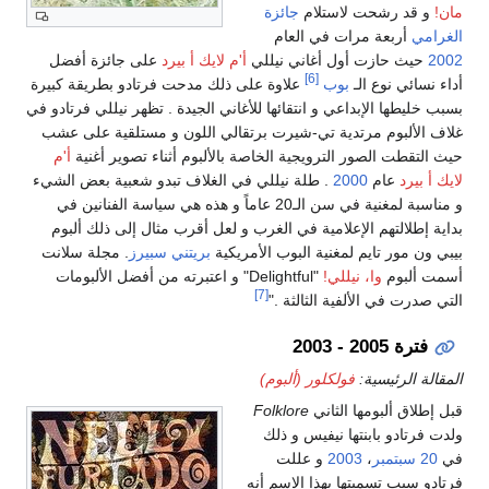
مان!
و قد رشحت لاستلام
جائزة
الغرامي
أربعة مرات في العام
2002
حيث حازت أول أغاني نيللي
أ'م لايك أ بيرد
على جائزة أفضل
[6]
أداء نسائي نوع الـ
بوب
علاوة على ذلك مدحت فرتادو بطريقة كبيرة
بسبب خليطها الإبداعي و انتقائها للأغاني الجيدة . تظهر نيللي فرتادو في
غلاف الألبوم مرتدية تي-شيرت برتقالي اللون و مستلقية على عشب
حيث التقطت الصور الترويجية الخاصة بالألبوم أثناء تصوير أغنية
أ'م
لايك أ بيرد
عام
2000
. طلة نيللي في الغلاف تبدو شعبية بعض الشيء
و مناسبة لمغنية في سن الـ20 عاماً و هذه هي سياسة الفنانين في
بداية إطلالتهم الإعلامية في الغرب و لعل أقرب مثال إلى ذلك ألبوم
بيبي ون مور تايم لمغنية البوب الأمريكية
بريتني سبيرز
. مجلة سلانت
أسمت ألبوم
وا، نيللي!
"Delightful" و اعتبرته من أفضل الألبومات
[7]
التي صدرت في الألفية الثالثة ."
فترة 2005 - 2003
المقالة الرئيسية:
فولكلور (ألبوم)
قبل إطلاق ألبومها الثاني
Folklore
ولدت فرتادو بابنتها نيفيس و ذلك
في
20 سبتمبر
،
2003
و عللت
فرتادو سبب تسميتها بهذا الاسم أنه