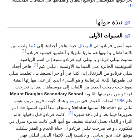
تأثّر بلونها الموسيقي الواسع النطاق واهتمامها في الثقافات المختلفة.
[1]
نبذة حولها
السنوات الأولى
تعود أصول فرتادو إلى
البرتغال
حيث هاجر أجدادها إلى
كندا
ولدت بين
[2]
ثلاثة أطفال و ابويها هم ماريا مانويلا و أنطونيو خوسيه فرتادو
.
سميت نيللي فرتادو بـ نيللي كيم فرتادو نسبة إلى اسم الرياضية
[1]
السويفيتية الحائزة على الميدالية الأولمبية : نيللي كيم
. هاجر أجداد
نيللي فرتادو من البرتغال إلى كندا في أواخر السبعينات . تعلمت نيللي
في طفولتها اللغة البرتغالية و هو الشيء الذي أثر على مهارتها الفنية
بقوة حيث دمجت العديد من اللغات إلى موسيقاها . بعد أن تخرجت
فرتادو من مدرستها الثانوية
Mount Douglas Secondary School
عام
1996
انتقلت للعيش في
تورنتو
و هناك كونت فريق تريب-هوب
ثنائي مع Newkirk أسمتها
Nelstar
و سجلوا معاً أغنية اسمها Like تم
[3]
تصويرها فيما بعد و لم تأخذ شهرة
. كانت فرتادو قبل دخولها عالم
الثراء و الغناء تعمل كعاملة تنظيف مع أمها التي كانت مدبرة منزل في
فيكتوريا . و قد صرحت نيللي فرتادو أن حياة الخدم و الفقر شكلت
هويتها على نحو إيجابي . و بالنسبة إلى الانتماء الديني لنيللي فهي