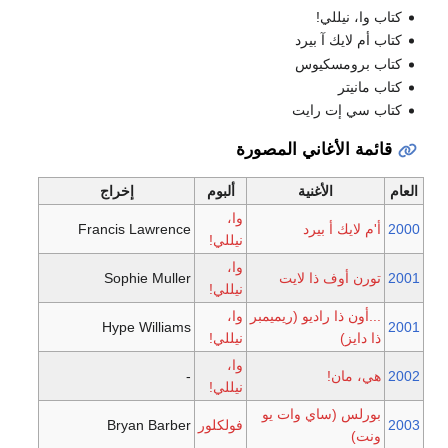
كتاب وا، نيللي!
كتاب أم لايك آ بيرد
كتاب برومسكيوس
كتاب مانيتر
كتاب سي إت رايت
قائمة الأغاني المصورة
العام
الأغنية
ألبوم
إخراج
وا،
2000
أ'م لايك أ بيرد
Francis Lawrence
نيللي!
وا،
2001
تورن أوف ذا لايت
Sophie Muller
نيللي!
...أون ذا راديو (ريميمبر
وا،
Hype Williams
2001
ذا دايز)
نيللي!
وا،
2002
هي، مان!
-
نيللي!
بورلس (ساي وات يو
2003
فولكلور
Bryan Barber
ونت)