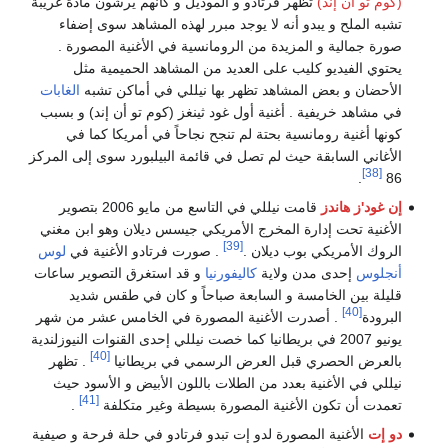
(كوم تو أن إند)
تظهر فرتادو و الموديل و كأنهم يرشون مادة غريبة
تشبه الملح و يبدو أنه لا يوجد مبرر لهذه المشاهد سوى إضفاء
صورة جمالية و المزيدة من الرومانسية في الأغنية المصورة .
يحتوي الفيديو كليب على العديد من المشاهد الحميمية مثل
الأحضان و بعض المشاهد تظهر بها نيللي في أماكن تشبه
الغابات
في مشاهد خريفية . أغنية أول غود ثينغز (كوم تو أن إند) و بسبب
كونها أغنية رومانسية بحتة لم تنجح نجاحاً في أمريكا كما في
الأغاني السابقة حيث لم تصل في قائمة البيلبورد سوى إلى المركز
[38]
.
86
إن غود'ز هاندز
قامت نيللي في التاسع من مايو 2006 بتصوير
الأغنية تحت إدارة المخرج الأمريكي جيسس ديلان وهو ابن مغني
[39]
الروك الأمريكي بوب ديلان .
. صورت فرتادو الأغنية في
لوس
أنجلوس
إحدى مدن ولاية
كاليفورنيا
و قد استغرق التصوير ساعات
قليلة بين الخامسة و السابعة صباحاً و كان في طقس شديد
[40]
البرودة
. أصدرت الأغنية المصورة في الخامس عشر من شهر
يونيو 2007 في بريطانيا كما خصت نيللي إحدى القنوات النيوزلندية
[40]
بالعرض الحصري قبل العرض الرسمي في بريطانيا
. تظهر
نيللي في الأغنية بعدد من الطلات باللون الأبيض و الأسود حيث
[41]
تعمدت أن تكون الأغنية المصورة بسيطة وغير متكلفة
.
دو إت
الأغنية المصورة لدو إت تبدو فرتادو في حلة فرحة و صيفية