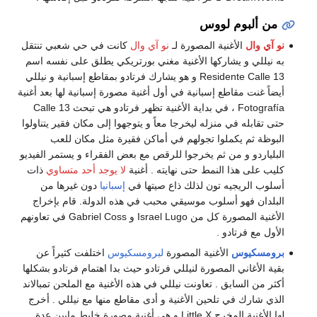
من ألبوم لووس
نو آي وال
الأغنية المصورة لـ
نو آي وال
كانت في حي شعبي تنتقل
به نيللي و يشاركها الأغنية مغني بورتريكي يطلق على نفسه اسم
Residente Calle 13 و هو يشارك فرتادو بمقاطع إسبانية و نيللي
أيضاً غنت مقاطع إسبانية في أول أغنية مصورة إسبانية لها بعد أغنية
Fotografía ، في بداية الأغنية تظهر فرتادو هي تبحث Calle 13
حتى تقابله في منزله ليخرجا معاً و يتوجهوا إلى مكان فقير يتناولوا
البوظة ثم يكملوا تجولهم في أماكن فقيرة مثل مكان للعب
البلياردو و من ثم يخرجوا للرقص مع بعض الفقراء و يستمر الفيديو
كليب على هذا النمط حتى نهايته . أغنية
لا يوجد أحد متساوي
ذات
أسلوب الريجيه تون لذلك ذاع صيتها في
إسبانيا
دون غيرها من
البلدان فهو أسلوب موسيقي محبب في هذه الدولة. قام بإخراج
الأغنية المصورة كل من Israel Lugo و Gabriel Coss في تعاونهم
الأول مع فرتادو .
برومسكيوس
الأغنية المصورة
لبرومسكيوس
اختلفت كثيراً عن
بقية الأغاني المصورة لنيللي فرتادو حيث بدا اهتمام فرتادو بشكلها
أكثر من السابق . تعاونت نيللي في هذه الأغنية مع الملحن تمبالاند
الذي شارك في تلحين الأغنية و أدى مقاطع منها مع نيللي . أخرج
لها الأغنية المخرج Little X و هي أغنية مصورة خليط مابين عدة