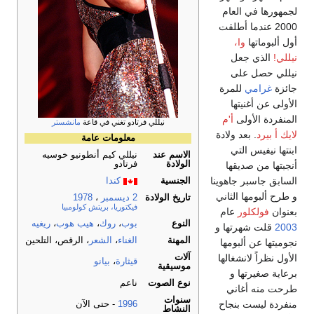
لجمهورها في العام
2000 عندما أطلقت
أول ألبوماتها
وا،
نيللي!
الذي جعل
نيللي حصل على
جائزة
غرامي
للمرة
الأولى عن أغنيتها
المنفردة الأولى
أ'م
نيللي فرتادو تغني في قاعة
مانشستر
لايك أ بيرد
. بعد ولادة
معلومات عامة
ابنتها نيفيس التي
الاسم عند
نيللي كيم أنطونيو خوسيه
الولادة
فرتادو
أنجبتها من صديقها
السابق جاسبر جاهوينا
الجنسية
كندا
و طرح ألبومها الثاني
تاريخ الولادة
2 ديسمبر
،
1978
فيكتوريا، بريتش كولومبيا
بعنوان
فولكلور
عام
النوع
بوب
،
روك
،
هيب هوب
،
ريغيه
2003
قلت شهرتها و
المهنة
الغناء
،
الشعر
، الرقص، التلحين
نجوميتها عن ألبومها
الأول نظراً لانشغالها
آلات
قيثارة
،
بيانو
موسيقية
برعاية صغيرتها و
نوع الصوت
ناعم
طرحت منه أغاني
سنوات
منفردة ليست بنجاح
1996
- حتى الآن
النشاط