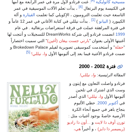
[4]
مسيحية
كاثوليكية
. غنت فرتادو لأول مرة في عمر الرابعة مع أمها
[4]
في الكنيسة يوم البرتغال
، بدأت تعلم الآلات الموسيقية في عمر
التاسعة حيث تعلمت الترومبون ، الإكويلي كما تعلمت
القيثارة
و آلة
[1]
الكيبورد (
البيانو
)
. بدأت نيللي في كتابة الأغاني في عمر 12 عاماً و
في فترة المراهقة عملت في فرقة استعراضات برتغالية . في عام
1999
انضمت فرتادو إلى شركة DreamWorks للتسجيلات و أنتجت لها
أغنيتها الأولى بعنوان "
بارتي جست بيغان (أغين)
" التي سميت اختصاراً
"
حفلة
" و أستخدمت كموسيقى تصويرية لفيلم Brokedown Palace و
[5]
ضمت فرتادو الأغنية فيما بعد إلى ألبومها الأول
وا، نيللي!
فترة 2002 - 2000
المقالة الرئيسية:
وا، نيللي!
فرتادو واصلت التعاون مع إيتون و
وست الذي اشترك في تلحين
ألبومها الأول
وا، نيللي!
الذي أصدر
في
أكتوبر
2000
. حظي الألبوم
بنجاح باهر في جميع أنحاء الكرة
الأرضية خاصةً بوجود أغنيات مثل :
تورن أوف ذا لايت
و
...أون ذا راديو
(ريميمبر ذا دايز)
، و أخيراً
هي،