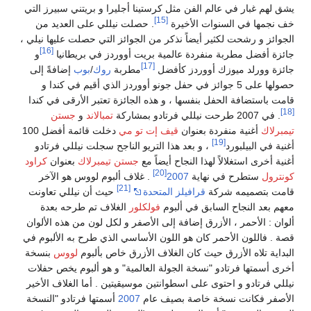
يشق لهم غبار في عالم الفن مثل كرستينا أجليرا و بريتني سبيرز التي
[15]
خف نجمها في السنوات الأخيرة
. حصلت نيللي على العديد من
الجوائز و رشحت لكثير أيضاً نذكر من الجوائز التي حصلت عليها نيلي ،
[16]
جائزة أفضل مطربة منفردة عالمية بريت أووردز في بريطانيا
و
[17]
جائزة وورلد ميوزك أووردز كأفضل
مطربة
روك
/
بوب
إضافةً إلى
حصولها على 5 جوائز في حفل جونو أووردز الذي أقيم في كندا و
قامت باستضافة الحفل بنفسها ، و هذه الجائزة تعتبر الأرقى في كندا
[18]
. في 2007 طرحت نيللي فرتادو بمشاركة
تمبالاند
و
جستن
تيمبرلاك
أغنية منفردة بعنوان
قيف إت تو مي
دخلت قائمة أفضل 100
[19]
أغنية في البيلبورد
، و بعد هذا التريو الناجح سجلت نيللي فرتادو
أغنية أخرى استغلالاً لهذا النجاح أيضاً مع
جستن تيمبرلاك
بعنوان
كراود
[20]
كونترول
ستطرح في نهاية
2007
. غلاف ألبوم لووس هو الآخر
[21]
قامت بتصميمه شركة
قرافيلز المتحدة
حيث أن نيللي تعاونت
معهم بعد النجاح السابق في ألبوم
فولكلور
الغلاف تم طرحه بعدة
ألوان : الأحمر ، الأزرق إضافة إلى الأصفر و لكل لون من هذه الألوان
قصة . فاللون الأحمر كان هو اللون الأساسي الذي طرح به الألبوم في
البداية تلاه الأزرق حيث كان الغلاف الأزرق خاص بألبوم
لووس
بنسخة
أخرى أسمتها فرتادو "نسخة الجولة العالمية" و هو ألبوم يخص حفلات
نيللي فرتادو و احتوى على اسطوانتين موسيقيتين . أما الغلاف الأخير
الأصفر فكانت نسخة خاصة بصيف عام
2007
أسمتها فرتادو "النسخة