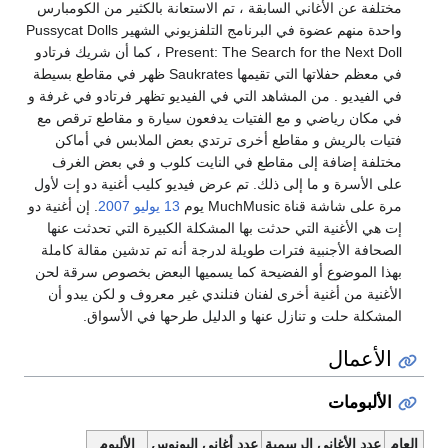
مختلفة عن الأغاني السابقة ، تم الاستعانة بالكثير من الكومبارس
واحدة منهم عضوة في البرنامج التلفزيوني الشهير Pussycat Dolls
Present: The Search for the Next Doll ، كما أن شريك فرتادو
في معظم حفلاتها التي تقيمها Saukrates ظهر في مقاطع بسيطة
في الفيديو . من المشاهد التي في الفيديو تظهر فرتادو في غرفة و
في مكان رياضي و مع الفتيات يدفعون سيارة و مقاطع ترقص مع
فتيات بالريش و مقاطع أخرى ترتدي بعض الملابس في أماكن
مختلفة إضافة إلى مقاطع في النايت كلوب و في بعض الغرف
على الأسرة و ما إلى ذلك. تم عرض فيديو كليب أغنية دو إت لأول
مرة على شاشة قناة MuchMusic يوم
13 يوليو
2007
. إن أغنية دو
إت هي الأغنية التي حدثت بها المشكلة الكبيرة التي تحدثت عنها
الصحافة الأجنبية فترات طويلة لدرجة أنه تم تدشين مقالة كاملة
بهذا الموضوع أو الفضيحة كما يسميها البعض بخصوص سرقة لحن
الأغنية من أغنية أخرى لفنان فنلندي غير معروف و لكن يبدو أن
المشكلة حلت و تنازل عنها و الدليل طرحها في الأسواق.
الأعمال
الألبومات
العام
عدد الأغاني الرسمية
عدد أغاني البونوس
الألبوم