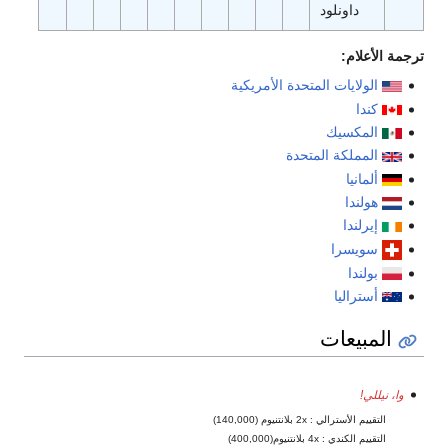
داونلود
ترجمة الأعلام:
الولايات المتحدة الأمريكية
كندا
المكسيك
المملكة المتحدة
ألمانيا
هولندا
إيرلندا
سويسرا
بولندا
أستراليا
المبيعات
وا، نيللي!
التقييم الأسترالي : 2x بلانتنيوم (140,000)
التقييم الكندي : 4x بلانتنيوم(400,000)