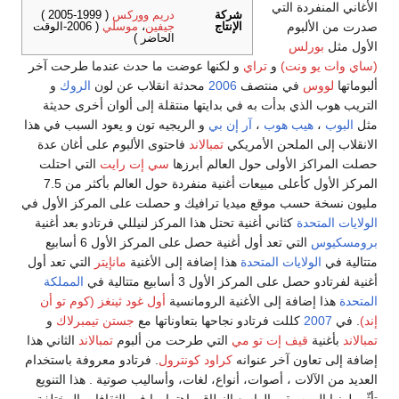
الأغاني المنفردة التي
شركة
دريم ووركس
( 1999-2005 )
صدرت من الألبوم
الإنتاج
جيفين
،
موسلي
( 2006-الوقت
الحاضر )
الأول مثل
بورلس
(ساي وات يو ونت)
و
تراي
و لكنها عوضت ما حدث عندما طرحت آخر
ألبوماتها
لووس
في منتصف
2006
محدثة انقلاب عن لون
الروك
و
التريب هوب الذي بدأت به في بدايتها منتقلة إلى ألوان أخرى حديثة
مثل
البوب
،
هيب هوب
،
آر إن بي
و الريجيه تون و يعود السبب في هذا
الانقلاب إلى الملحن الأمريكي
تمبالاند
فاحتوى الألبوم على أغان عدة
حصلت المراكز الأولى حول العالم أبرزها
سي إت رايت
التي احتلت
المركز الأول كأعلى مبيعات أغنية منفردة حول العالم بأكثر من 7.5
مليون نسخة حسب موقع ميديا ترافيك و حصلت على المركز الأول في
الولايات المتحدة
كثاني أغنية تحتل هذا المركز لنيللي فرتادو بعد أغنية
برومسكيوس
التي تعد أول أغنية حصل على المركز الأول 6 أسابيع
متتالية في
الولايات المتحدة
هذا إضافة إلى الأغنية
مانإيتر
التي تعد أول
أغنية لفرتادو حصل على المركز الأول 3 أسابيع متتالية في
المملكة
المتحدة
هذا إضافة إلى الأغنية الرومانسية
أول غود ثينغز (كوم تو أن
إند)
. في
2007
كللت فرتادو نجاحها بتعاوناتها مع
جستن تيمبرلاك
و
تمبالاند
بأغنية
قيف إت تو مي
التي طرحت من ألبوم
تمبالاند
الثاني هذا
إضافة إلى تعاون آخر عنوانه
كراود كونترول
. فرتادو معروفة باستخدام
العديد من الآلات ، أصوات، أنواع، لغات، وأساليب صوتية . هذا التنويع