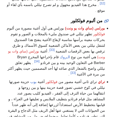
[32]
. مخرج هذا الفيديو مجهول و لم تصرح نيللي باسمه بأي لقاء أو
موقع .
من ألبوم فولكلور
بورلس (ساي وات يو ونت)
بورلس هي أول أغنية مصورة من ألبوم
فولكلور
تظهر نيللي في صندوق مليء بالمجلات و الصور و تقوم
بحركات معينة برأسها مناسبة لإيقاع الأغنية ينفتح هذا الصندوق
لتتنقل نيللي بين بعض الأماكن الشعبية كسوق الأسماك و طرق
[33]
ترقص بها بعض الرقصات الشعبية
. أغنية
بورلس (ساي وات يو
ونت)
هي أغنية من نوع
الـروك
قام بإخراجها المخرج Bryan
[34]
Barber في التعاون الوحيد بينه و بين فرتادو
. يظهر تعلق
نيللي واضح بالشعار الذي صاغه لها أحد المصممين حيث يظهر أكثر
[33]
من مرة في الأغنية
.
تراي
تراي ثاني أغنية مصور من
فولكلور
أغنية
بوب
حزينة صورتها
نيللي في كوخ خشبي تصور قصة حزينة بينها و بين زوجها و
انتقالهما من حياة الترف إلى الفقر ، الفيديو كليب يصور عدد
المشاهد مثل قيام فرتادو بتنظيف الملابس و تعليقها في العراء ، و
قيامها بتخطيط الأرض استعداداً لزرعها إضافة إلى أنه ظهر عدداً
من الحيوانات التي لا يستغني عنها أهل الريف مثل الدجاج و البقرة
التي تظهر فرتادو و كأنها تحاول سحبها لغرض ما . من المشاهد في