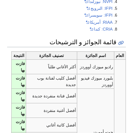
NVPI: نيوزلندا
IFPI: النرويج
IFPI: سويسرا
RIAA: أمريكا
CRIA: كندا
قائمة الجوائز و الترشيحات
العام
اسم الجائزة
تصنيف الجائزة
النتيجة
فازت
راديو ميوزك أووردز
أكثر الأغاني طلباً
بها
بلبورد ميوزك فيديو
أفضل كليب لفنانة بوب
فازت
أووردز
جديدة
بها
فازت
أفضل فنانة منفردة جديدة
بها
فازت
أفضل أغنية منفردة
بها
فازت
أفضل كاتبة أغاني
بها
جونو أووردز