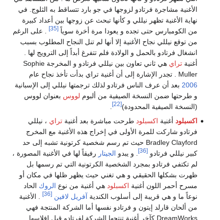
الأغنية مشاجرة فرتادو لزوجها في جو بارد تتساقط به الثلوج. في
نهاية الأغنية تظهر نيللي و كأنها تبحث عن زوجها بين أعداد كبيرة
[35]
من الكومبارس حتى تجده و يعودا مرة أخرة سوياً
. على الرغم
من توقع نيللي نجاح الأغنية إلا أنها لم تنل النجاح المطلوب بسبب
انشغال فرتادو بالحمل و الولادة فلم تتفرغ أبداً إلى الترويج لها .
أغنية
تراي
هي ثاني تعاون بين نيللي فرتادو و المخرجة Sophie
Muller . تجدر الإشارة إلى أن أغنية تراي بدأت تأخذ نجاح عام
2006
بعد أن عرف الناس فرتادو لذلك ترجمتها نيللي إلى الإسبانية
و طرحتها ضمن النسخة الصيفية من ألبوم
لووس
بعنوان لووس
[22]
(النسخة الصيفية المحدودة)
.
اكسبلود
أغنية
اكسبلود
طرحت مباشرة بعد أغنية
تراي
، نيللي
فرتادو شاركت للمرة الأولى في إخراج هذه الأغنية مع المخرج
Bradley Clayford حيث تم رسم شخصية كرتونية تشبه إلى حد
[36]
كبير نيللي فرتادو
. و يبدو
الجيتار
رفيقاً لها في الأغنية المصورة ،
لم تكتفي فرتادو بمجرد الشخصية الكرتونية التي تم رسمها بل
ظهرت بشكلها الحقيقي و هي تغني حيث يظهر ظلها في مكان أو
مسرح أحمر اللون أغنية
اكسبلود
هي أغنية من نوع
الروك
الحاد
[36]
نوعاً ما و هي قريبة إلى أسلوب الكندية
آفريل لافين
. الأغنية
من ألحان قارلد إيتون و فرتادو نفسها أما الشركة المنتجة فهي
DreamWorks كآخر أغنية تنتجها الشركة لفرتادو قبل إفلاسها .