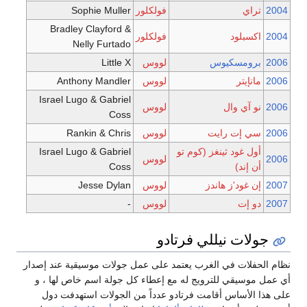
2004
تراي
فولكلور
Sophie Muller
Bradley Clayford &
2004
اكسبلود
فولكلور
Nelly Furtado
2006
برومسكيوس
لووس
Little X
2006
مانإيتر
لووس
Anthony Mandler
Israel Lugo & Gabriel
2006
نو آي وال
لووس
Coss
2006
سي إت رايت
لووس
Rankin & Chris
أول غود ثينغز (كوم تو
Israel Lugo & Gabriel
2006
لووس
أن إند)
Coss
2007
إن غود'ز هاندز
لووس
Jesse Dylan
2007
دو إت
لووس
-
جولات نيللي فرتادو
نظام الحفلات في الغرب يعتمد على عمل جولات موسيقية عند إصدار
أي عمل موسيقي للترويج له مع إعطاء كل جولة اسم خاص لها ، و
على هذا الأساس أقامت فرتادو عدداً من الجولات استهدفت دول