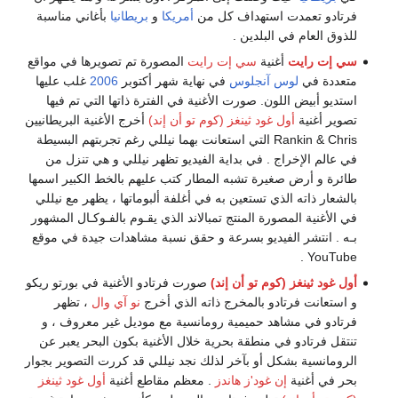
فرتادو تعمدت استهداف كل من
أمريكا
و
بريطانيا
بأغاني مناسبة
للذوق العام في البلدين .
سي إت رايت
أغنية
سي إت رايت
المصورة تم تصويرها في مواقع
متعددة في
لوس آنجلوس
في نهاية شهر أكتوبر
2006
غلب عليها
استديو أبيض اللون. صورت الأغنية في الفترة ذاتها التي تم فيها
تصوير أغنية
أول غود ثينغز (كوم تو أن إند)
أخرج الأغنية البريطانيين
Rankin & Chris التي استعانت بهما نيللي رغم تجربتهم البسيطة
في عالم الإخراج . في بداية الفيديو تظهر نيللي و هي تنزل من
طائرة و أرض صغيرة تشبه المطار كتب عليهم بالخط الكبير اسمها
بالشعار ذاته الذي تستعين به في أغلفة ألبوماتها ، يظهر مع نيللي
في الأغنية المصورة المنتج تمبالاند الذي يقـوم بالفـوكـال المشهور
بـه . انتشر الفيديو بسرعة و حقق نسبة مشاهدات جيدة في موقع
YouTube .
أول غود ثينغز (كوم تو أن إند)
صورت فرتادو الأغنية في بورتو ريكو
و استعانت فرتادو بالمخرج ذاته الذي أخرج
نو آي وال
، تظهر
فرتادو في مشاهد حميمية رومانسية مع موديل غير معروف ، و
تنتقل فرتادو في منطقة بحرية خلال الأغنية بكون البحر يعبر عن
الرومانسية بشكل أو بآخر لذلك نجد نيللي قد كررت التصوير بجوار
بحر في أغنية
إن غود'ز هاندز
. معظم مقاطع أغنية
أول غود ثينغز