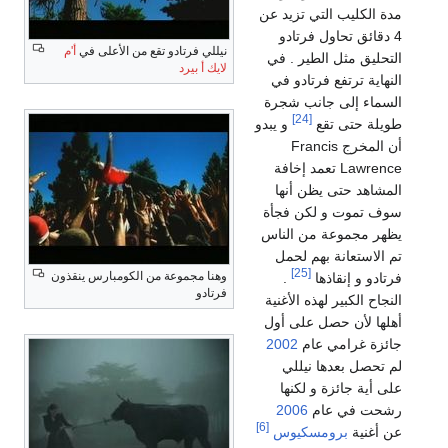
مدة الكليب التي تزيد عن
4 دقائق تحاول فرتادو
نيللي فرتادو تقع من الأعلى في
أ'م
التحليق مثل الطير . في
لايك أ بيرد
النهاية ترتفع فرتادو في
السماء إلى جانب شجرة
[24]
طويلة حتى تقع
و يبدو
أن المخرج Francis
Lawrence تعمد إخافة
المشاهد حتى يظن أنها
سوف تموت و لكن فجأة
يظهر مجموعة من الناس
تم الاستعانة بهم لحمل
[25]
وهنا مجموعة من الكومبارس ينقذون
فرتادو و إنقاذها
.
فرتادو
النجاح الكبير لهذه الأغنية
أهلها لأن حصل على أول
جائزة غرامي عام
2002
لم تحصل بعدها نيللي
على أية جائزة و لكنها
رشحت في عام
2006
[6]
عن أغنية
برومسكيوس