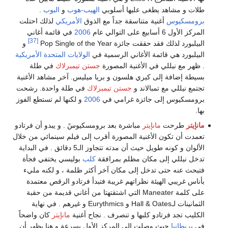
طلات و مشاهد يطغى عليها أسلوبي
الهيب-هوب
و
البوب
.
برومسكيوس
أغنية متناسقة جداً مع الذوق
الأمريكي
لذلك احتلت
المركز الأول 6 أسابيع على التوالي عام
2006
في قائمة أغاني
[37]
البيلبورد لذلك فقد حققت جائزة Pop Single of the Year
و
البيلبورد هي قائمة الأغاني الرسمية في
الولايات المتحدة الأمريكية
. ظهر مع نيللي في الأغنية المصورة
جستن تيمبرلاك
في طلة
بسيطة إضافة إلى كيري هلسون و بريا ميليس. آخر مشاهد الأغنية
تجتمع نيللي مع تمبالاند و
جستن تيمبرلاك
في طلة واحدة. رشحت
برومسكيوس إلى جائزة غرامي في
2006
و لكنها لم تستطع الفوز
بها.
مانإيتر
طرحت
مانإيتر
مباشرة بعد برومسكيوسً . و يبدو أن فرتادو
تعمدت أن تكون الأغنية المصورة أقرب إلى فيلم سينمائي من خلال
الألوان و كونه طويل حيث أن مدته تتجاوز الـ5 دقائق . في البداية
تدخل نيللي إلى مكان مظلم بمرافقة
كلب
بوليسي يختفي فجأة
فتبحث عنه حتى تدخل إلى مكان آخر أكثر ظلمة ، و لكنه مليء
بأناس غريبي الهيئة نظراتهم غريبة فتبدأ فرتادو الرقص معتمدة
على كلمة Maneater التي اشتقتهتا من أغاني قديمة من حقبة
الثمانينات لـHall & Oates و Eurythmics و غيرهم . في نهاية
الكليب تجد فرتادو كلبها و تنصرف . نجاح أغنية
مانإيتر
كان واضحاً
في
بريطانيا
حيث وصلت إلى المركز الأول بسرعة و هنا يظهر أن