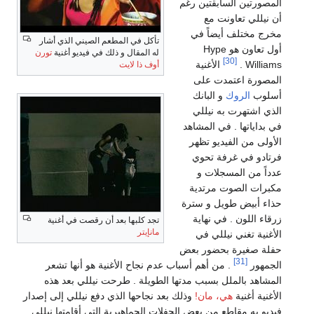
المصورتين السابقتين رغم
أن نيللي تعاونت مع
مخرج مختلف أيضاً في
تأكل في المطعم الصيني الذي أشار
أول تعاون هو Hype
له المقال و ذلك في فيديو أغنية
تورن
[30]
Williams .
الأغنية
أوف ذا لايت
المصورة اعتمدت على
أسلوب
الروك
و البانك
الذي اشتهرت به نيللي
في بداياتها . في المشاهد
الأولى من الفيديو تظهر
فرتادو في غرفة تحوي
عدداً من المسجلات و
مكبرات الصوت مرتدية
حذاء أبيض طويل و سترة
زرقاء اللون . في نهاية
تجد كلبها بعد أن رقصت في أغنية
مانإيتر
الأغنية تغني نيللي في
حفلة صغيرة بحضور بعض
[31]
الجمهور
. من أهم أسباب عدم نجاح الأغنية هو أنها تشعر
المشاهد بالملل بسبب مدتها الطويلة . طرحت نيللي بعد هذه
الأغنية أغنية
هي، مان!
وذلك بعد نجاحها الذي دفع نيللي إلى إصدار
فيديو به مقاطع من بعض الحفلات الجماهيرية التي أقامتها نيللي