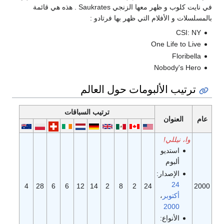
في نايت كلوب و ظهر معها الزنجي Saukrates . هذه هي قائمة
بالمسلسلات و الأفلام التي ظهر بها فرتادو :
CSI: NY
One Life to Live
Floribella
Nobody's Hero
ترتيب الألبومات حول العالم
ترتيب السباقات
عام
العنوان
وا، نيللي!
استديو
ألبوم
الإصدار:
24
4
28
6
6
12
14
2
8
2
24
2000
أكتوبر
،
2000
الأنواع: