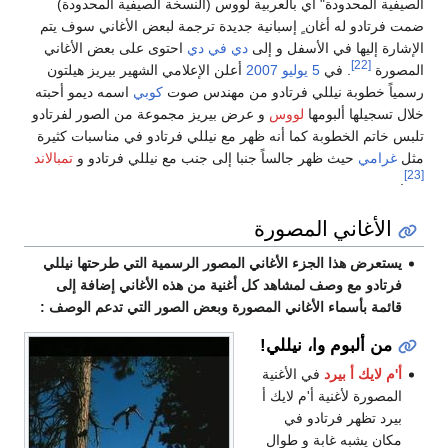
الصيفية المحدودة" أي بالعربية لووس (النسخة الصيفية المحدودة)
ضمت فرتادو له أغان ٍ إسبانية جديدة ترجمة لبعض الأغاني سوف يتم
الإشارة إليها في الأسفل و إلى
دي في دي
احتوى على بعض الأغاني
[22]
المصورة
. في
5 يوليو
2007
أعلن الإعلامي الشهير بيريز هيلتون
رسمياً خطوبة نيللي فرتادو من مهندس صوت
كوبي
اسمه ديمو أحبته
خلال تسجيلها ألبومها
لووس
و عرض بيريز مجموعة من الصور لفرتادو
تلبس خاتم الخطوبة كما أنه ظهر مع نيللي فرتادو في مناسبات كثيرة
مثل
غرامي
حيث ظهر جالساً جنبا إلى جنب مع نيللي فرتادو و
تمبالاند
[23]
.
الأغاني المصورة
يستعرض هذا الجزء الأغاني المصور الرسمية التي طرحتها نيللي
فرتادو مع وصف لمشاهد كل أغنية من هذه الأغاني إضافة إلى
قائمة بأسماء الأغاني المصورة وبعض الصور التي تدعم الوصف :
من ألبوم وا، نيللي!
أ'م لايك أ بيرد
في الأغنية
المصورة لأغنية أ'م لايك أ
بيرد تظهر فرتادو في
مكان يشبه غابة و طوال