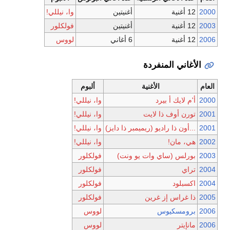
2000
12 أغنية
أغنيتين
وا، نيللي!
2003
12 أغنية
أغنيتين
فولكلور
2006
12 أغنية
6 أغاني
لووس
الأغاني المنفردة
العام
الأغنية
ألبوم
2000
أ'م لايك أ بيرد
وا، نيللي!
2001
تورن أوف ذا لايت
وا، نيللي!
2001
...أون ذا راديو (ريميمبر ذا دايز)
وا، نيللي!
2002
هي، مان!
وا، نيللي!
2003
بورلس (ساي وات يو ونت)
فولكلور
2004
تراي
فولكلور
2004
اكسبلود
فولكلور
2005
ذا غراس إز غرين
فولكلور
2006
برومسكيوس
لووس
2006
مانإيتر
لووس