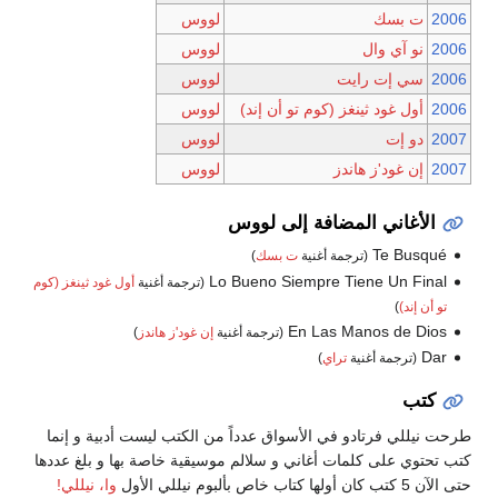
2006
ت بسك
لووس
2006
نو آي وال
لووس
2006
سي إت رايت
لووس
2006
أول غود ثينغز (كوم تو أن إند)
لووس
2007
دو إت
لووس
2007
إن غود'ز هاندز
لووس
الأغاني المضافة إلى لووس
Te Busqué
(ترجمة أغنية
ت بسك
)
Lo Bueno Siempre Tiene Un Final
(ترجمة أغنية
أول غود ثينغز (كوم
تو أن إند)
)
En Las Manos de Dios
(ترجمة أغنية
إن غود'ز هاندز
)
Dar
(ترجمة أغنية
تراي
)
كتب
طرحت نيللي فرتادو في الأسواق عدداً من الكتب ليست أدبية و إنما
كتب تحتوي على كلمات أغاني و سلالم موسيقية خاصة بها و بلغ عددها
حتى الآن 5 كتب كان أولها كتاب خاص بألبوم نيللي الأول
وا، نيللي!