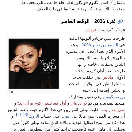
باعتبار أن اسم الألبوم فولكلور لذلك فقد قامت نيللي بجعل كل
محتويات الألبوم فولكلورية قديمة بما في ذلك الغلاف .
فترة 2006 - الوقت الحاضر
المقالة الرئيسية:
لووس
طرحت نيلي فرتادو ألبومها الثالث
في
التاسع من يونيو
2006
. و هو
الألبوم الذي يعد الأفضل في مسيرة
نيللي فرتادو بالنسبة للألبومين
اللذين يسبقانه ، خاصة و أنها
طرحت منه أغان كثيرة ناجحة
الأولى
مانإيتر
التي حققت نجاحاً
منقطع النظير في الولايات المتحدة
و إنجلترا إضافة إلى أغنية
برومسكيوس
وهي دويتو بمشاركة
منتجها تمبلاند و من ثم
نو آي وال
و
أول غود ثينغز (كوم تو أن إند)
و
سي إت رايت
. قلبت نيللي الموازين في هذا الألبوم حيث لاحظ الجميع
[14]
[13]
أن مسارها الفني أصبح مائلاً إلى
البوب
على حساب
الروك
و
هذا ذكاء من منتج أعمالها الجديد تمبالاند الذي ساعد نيللي كثيراً حتى
وصلت إلى ماهي عليه فأصبحت تزاحم كثيراً من المطربين الذين لا