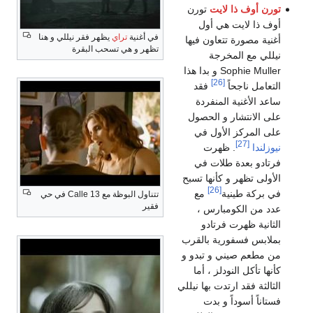
تورن أوف ذا لايت
تورن
أوف ذا لايت هي أول
في أغنية
تراي
يظهر فقر نيللي و هنا
أغنية مصورة تتعاون فيها
تظهر و هي تسحب البقرة
نيللي مع المخرجة
Sophie Muller و بدا هذا
[26]
التعامل ناجحاً
فقد
ساعد الأغنية المنفردة
على الانتشار و الحصول
على المركز الأول في
[27]
نيوزلندا
. ظهرت
فرتادو بعدة طلات في
الأولى تظهر و كأنها تسبح
[26]
في بركة طينية
مع
تتناول البوظة مع Calle 13 في حي
فقير
عدد من الكومبارس ،
الثانية ظهرت فرتادو
بملابس فسفورية بالقرب
من مطعم صيني و تبدو و
كأنها تأكل النودلز ، أما
الثالثة فقد ارتدت بها نيللي
فستاناً أسوداً و بدت