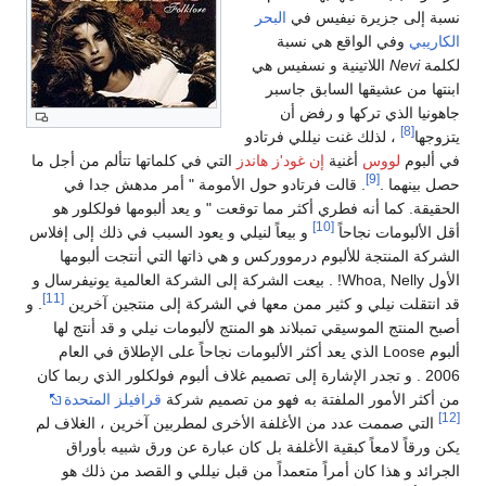
نسبة إلى جزيرة نيفيس في
البحر
الكاريبي
وفي الواقع هي نسبة
لكلمة
Nevi
اللاتينية و نسفيس هي
ابنتها من عشيقها السابق جاسبر
جاهونيا الذي تركها و رفض أن
[8]
يتزوجها
، لذلك غنت نيللي فرتادو
في ألبوم
لووس
أغنية
إن غود'ز هاندز
التي في كلماتها تتألم من أجل ما
[9]
حصل بينهما .
. قالت فرتادو حول الأمومة " أمر مدهش جدا في
الحقيقة. كما أنه فطري أكثر مما توقعت " و يعد ألبومها فولكلور هو
[10]
أقل الألبومات نجاحاً
و بيعاً لنيلي و يعود السبب في ذلك إلى إفلاس
الشركة المنتجة للألبوم درمووركس و هي ذاتها التي أنتجت ألبومها
الأول Whoa, Nelly! . بيعت الشركة إلى الشركة العالمية يونيفرسال و
[11]
قد انتقلت نيلي و كثير ممن معها في الشركة إلى منتجين آخرين
. و
أصبح المنتج الموسيقي تمبلاند هو المنتج لألبومات نيلي و قد أنتج لها
ألبوم Loose الذي يعد أكثر الألبومات نجاحاً على الإطلاق في العام
2006 . و تجدر الإشارة إلى تصميم غلاف ألبوم فولكلور الذي ربما كان
من أكثر الأمور الملفتة به فهو من تصميم شركة
قرافيلز المتحدة
[12]
التي صممت عدد من الأغلفة الأخرى لمطربين آخرين ، الغلاف لم
يكن ورقاً لامعاً كبقية الأغلفة بل كان عبارة عن ورق شبيه بأوراق
الجرائد و هذا كان أمراً متعمداً من قبل نيللي و القصد من ذلك هو