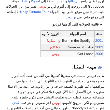
أوربية على رأسها
بريطانيا
و
ألمانيا
إضافة إلى
أمريكا
و
كندا
. جولة
Get Loose التي روجت إلى ألبوم فرتادو
لووس
تعتبر من أبرز الجولات
حيث تم تدشين موقع خاص بهذه الجولة
Nelly Furtado Tour
إضافة
إلى موقع خاص في
يو تيوب
قائمة الجولات التي أقامتها فرتادو
سنة
اسم الجولة
للترويج لألبوم
2001
Burn in the Spotlight
وا، نيللي!
2003
Come as You Are
فولكلور
2006
Get Loose
لووس
مهنة التمثيل
بدأت فرتادو التمثيل في صغرها كغيرها من الفنانين حيث أدت أدوار
مسرحية في المدارس المتوسطة و الثانوية التي التحقت بها في
مراهقتها ، كما ظهرت كضيفة شرف و أدوار ثانوية في عدد من الأعمال
سنوردها في الأسفل . أما الآن فهي فعلاً تفكر في خوض تجربة
سينمائية ضخمة كبطلة حيث تعلمت التمثيل حتى تكون جاهزة للبدء
بتصويره و لكن الترويج لألبومها
لووس
آخر تصويره و هو فيلم
كندي
عنوانه Nobody's Hero . ظهرت نيللي في أحد المسلسلات التلفزيونية