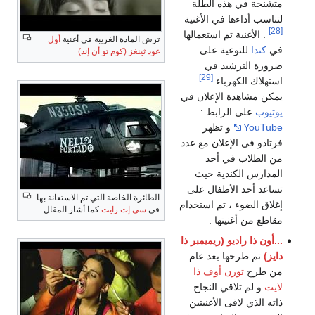
متشنجة في هذه الطلة
لتناسب أداءها في الأغنية
[28]
. الأغنية تم استعمالها
ترش المادة الغريبة في أغنية
أول
في
كندا
للتوعية على
غود ثينغز (كوم تو أن إند)
ضرورة الترشيد في
[29]
استهلاك الكهرباء
يمكن مشاهدة الإعلان في
يوتيوب
على الرابط :
YouTube
و تظهر
فرتادو في الإعلان مع عدد
من الطلاب في أحد
المدارس الكندية حيث
تساعد أحد الأطفال على
الطائرة الخاصة التي تم الاستعانة بها
إغلاق الضوء ، تم استخدام
في
سي إت رايت
كما أشار المقال
مقاطع من أغنيتها .
...أون ذا راديو (ريميمبر ذا
دايز)
تم طرحها بعد عام
من طرح
تورن أوف ذا
لايت
و لم تلاقي النجاح
ذاته الذي لاقى الأغنيتين