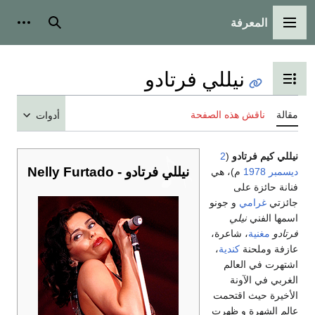
المعرفة
القائمة الرئيسية
بحث
أدوات
نيللي فرتادو
تبديل عرض جدول المحتويات
مقالة
ناقش هذه الصفحة
أدوات
نيللي كيم فرتادو
(
2
نيللي فرتادو - Nelly Furtado
ديسمبر
1978
م)، هي
فنانة حائزة على
جائزتي
غرامي
و جونو
اسمها الفني
نيلي
فرتادو
مغنية
، شاعرة،
عازفة وملحنة
كندية
،
اشتهرت في العالم
الغربي في الآونة
الأخيرة حيث اقتحمت
عالم الشهرة و ظهرت