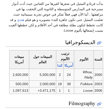
دأت فرتادو التمثيل في صغرها كغيرها من الفنانين حيث أدت أدوار
سرحية في المدارس المتوسطة و الثانوية التي التحقت بها في
راهقتها ، أما الآن فهي فعلاً تفكر في خوض تجربة سينمائية حيث
علمت التمثيل حتى تكون جاهزة للبدء بتصويره و هو فيلم
هندي
و قد
انت تخطط لتكون بطلة مطلقة في أحد الأفلام و لكن خططها ألغيت
سبب إنشغالها بألبوم
Loose
الديسكوجرافيا
ترتيب
المبيعات حول
مبيعات
الألبوم
لسنة
الألبوم
العالم
أمريكا
أمريكا
كندا
Whoa,
2,600,000
5,500,000
2
24
200
Nelly!
500,000
2,000,000
18
38
Folklore
200
1,097,613
3,471,175+
1
1
Loose
200
Filmography