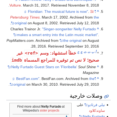
.
Vulture
. March 31, 2017
. Retrieved
November 8,
2018
.
St.
"Floridian: The musical future is now"
^
Petersburg Times
. March 17, 2002. Archived from
the
.
original
on August 8, 2002
. Retrieved
July 12,
2018
Charles Trainor Jr.
"Singer-songwriter Nelly Furtado
^
makes a smart entry into the Latin music market"
.
PopMatters.com
. Archived from
the original
on August
.
28, 2016
. Retrieved
September 10,
2016
أ
ب
ت
ث
ج
ح
<ref>
خطأ استشهاد: وسم
غير
^
imdb
صحيح؛ لا نص تم توفيره للمراجع المسماة
Nelly Furtado Guest Stars on 'Floribella'
Soul Shine
^
Magazine
. BestFan.com. Archived from
the
"BestFan.com"
^
.
original
on March 30, 2010
. Retrieved
July 29,
2010
وصلات خارجية
نيلي فرتادو
على
Find more about
Nelly Furtado
at
ساوندكلاود
Wikipedia's
sister projects
Nelly Furtado