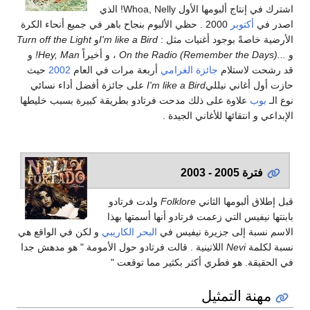
اشترك في إنتاج ألبومها الأول Whoa, Nelly! الذي
صدر في
أكتوبر
2000 . حظي الألبوم بنجاح باهر في جميع أنحاء الكرة
لأرضية خاصةً بوجود أغنيات مثل :
I'm like a Bird
و
Turn off the Light
...On the Radio (Remember the Days)
، و أخيراً
Hey, Man!
و
د رشحت لاستلام
جائزة الغرامي
أربعة مرات في العام
2002
حيث
ازت أول أغاني نيللي
I'm like a Bird
على جائزة أفضل أداء نسائي
وع الـ
بوب
علاوة على ذلك مدحت فرتادو بطريقة كبيرة بسبب خليطها
لإبداعي و انتقائها للأغاني الجيدة .
فترة 2005 - 2003
بل إطلاق ألبومها الثاني
Folklore
ولدت فرتادو
ابنتها نيفيس التي زعمت فرتادو أنها أسمتها بهذا
لاسم نسبة إلى جزيرة نيفيس في
البحر الكاريبي
و لكن في الواقع هي
سبة لكلمة
Nevi
اللاتينية . قالت فرتادو حول الأمومة " هو مدهش جدا
ي الحقيقة. هو فطري أكثر بكثير مما توقعت "
مهنة التمثيل