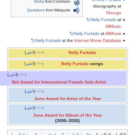
Media
from Commons
discography at
Quotations
from Wikiquote
Discogs
Nelly Furtado
at
AllMusic
Nelly Furtado
at
AllMovie
Nelly Furtado
at the
Internet Movie Database
Nelly Furtado
e
t
v
أظهر
Nelly Furtado
songs
e
t
v
أظهر
e
t
v
أظهر
Brit Award for International Female Solo Artist
e
t
v
أظهر
Juno Award for Artist of the Year
e
t
v
أظهر
Juno Award for Album of the Year
(2000–2026)
الكلمات الدالة:
البرتغال
كندا
نيللي فرتادو
نيللي
ڤيكتوريا