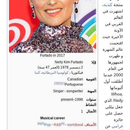
نتجة
كندية
،
شتهرت في
لعالم
لغربي في
لآونة
لأخيرة حيث
قتحمت
الم الشهرة
 ظهرت
Furtado in 2017
جمهورها
وُلِدَ
Nelly Kim Furtado
2 ديسمبر 1978
(العمر 47 سنة)
ي العام
فيكتوريا ،
كولومبيا البريطانية
،
كندا
2000 عندما
القومية
Canadian
طلقت أول
[3]
[2]
[1]
Portuguese
لبوماتها
المهنة
songwriter
Singer
Whoa
سنوات
1996–present
Nelly
الذي
النشاط
عل نيللي
الأنجال
1
صل على
Musical career
ائزة
[6]
[5]
[4]
الأصناف
Pop
R&B
worldbeat
رامي
عن