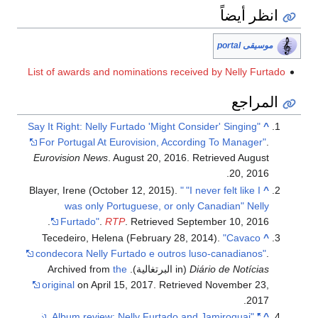
انظر أيضاً
موسيقى portal
List of awards and nominations received by Nelly Furtado
المراجع
"Say It Right: Nelly Furtado 'Might Consider' Singing
^
For Portugal At Eurovision, According To Manager"
.
Eurovision News
. August 20, 2016
. Retrieved
August
.
20,
2016
Blayer, Irene (October 12, 2015).
"
"I never felt like I
^
was only Portuguese, or only Canadian" Nelly
.
Furtado"
.
RTP
. Retrieved
September 10,
2016
Tecedeiro, Helena (February 28, 2014).
"Cavaco
^
condecora Nelly Furtado e outros luso-canadianos"
.
Diário de Notícias
(in البرتغالية). Archived from
the
original
on April 15, 2017
. Retrieved
November 23,
.
2017
.
"Album review: Nelly Furtado and Jamiroquai"
^