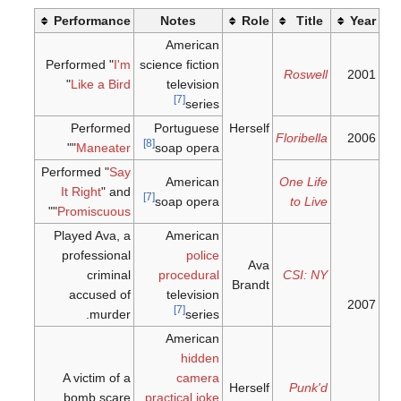
Performance
Notes
Role
Title
Yea
American
Performed "
I'm
science fiction
Roswell
200
"
Like a Bird
television
[7]
series
Performed
Portuguese
Herself
Floribella
200
[8]
"
"
Maneater
soap opera
Performed "
Say
American
One Life
It Right
" and
[7]
soap opera
to Live
"
"
Promiscuous
Played Ava, a
American
professional
police
Ava
criminal
procedural
CSI: NY
Brandt
accused of
television
200
[7]
murder.
series
American
hidden
A victim of a
camera
Herself
Punk'd
bomb scare
practical joke