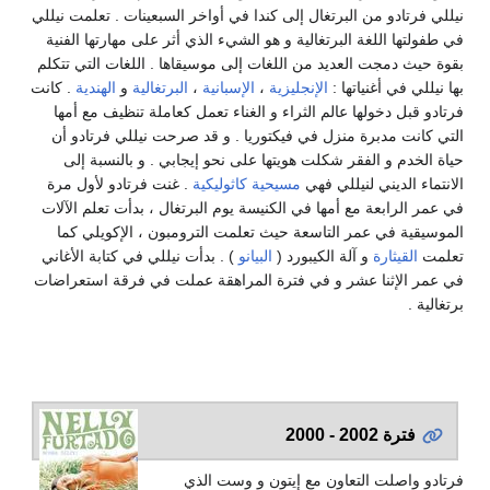
يللي فرتادو من البرتغال إلى كندا في أواخر السبعينات . تعلمت نيللي
ي طفولتها اللغة البرتغالية و هو الشيء الذي أثر على مهارتها الفنية
قوة حيث دمجت العديد من اللغات إلى موسيقاها . اللغات التي تتكلم
ها نيللي في أغنياتها :
الإنجليزية
،
الإسبانية
،
البرتغالية
و
الهندية
. كانت
رتادو قبل دخولها عالم الثراء و الغناء تعمل كعاملة تنظيف مع أمها
لتي كانت مدبرة منزل في فيكتوريا . و قد صرحت نيللي فرتادو أن
ياة الخدم و الفقر شكلت هويتها على نحو إيجابي . و بالنسبة إلى
لانتماء الديني لنيللي فهي
مسيحية
كاثوليكية
. غنت فرتادو لأول مرة
ي عمر الرابعة مع أمها في الكنيسة يوم البرتغال ، بدأت تعلم الآلات
لموسيقية في عمر التاسعة حيث تعلمت الترومبون ، الإكويلي كما
علمت
القيثارة
و آلة الكيبورد (
البيانو
) . بدأت نيللي في كتابة الأغاني
ي عمر الإثنا عشر و في فترة المراهقة عملت في فرقة استعراضات
رتغالية .
فترة 2002 - 2000
رتادو واصلت التعاون مع إيتون و وست الذي