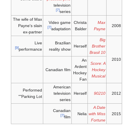
television
[7]
series
The wife of Max
Video game
Christa
Max
Payne's slain
200
[7]
adaptation
Balder
Payne
ex-partner
Big
Live
Brazilian
Herself
Brother
[9]
performance
reality show
Brasil 10
201
An
Score: A
Ardent
Canadian film
Hockey
Hockey
Musical
Fan
American
Performed
television
Herself
90210
201
"Parking Lot"
series
A Date
Canadian
Nelia
with Miss
201
[7]
film
Fortune