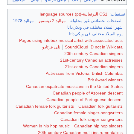
تصنيفات
:
CS1 البرتغالية-language sources (pt)
الصفحات بخصائص غير محلولة
مواليد 2 ديسمبر
مواليد 1978
شهر الميلاد مختلف في ويكي‌داتا
يوم الميلاد مختلف في ويكي‌داتا
Pages using infobox musical artist with associated acts
SoundCloud ID not in Wikidata
نلي فرتادو
20th-century Canadian singers
21st-century Canadian actresses
21st-century Canadian singers
Actresses from Victoria, British Columbia
Brit Award winners
Canadian expatriate musicians in the United States
Canadian people of Azorean descent
Canadian people of Portuguese descent
Canadian female folk guitarists
Canadian folk guitarists
Canadian female singer-songwriters
Canadian folk singer-songwriters
Women in hip hop music
Canadian hip hop singers
20th-century Canadian multi-instrumentalists