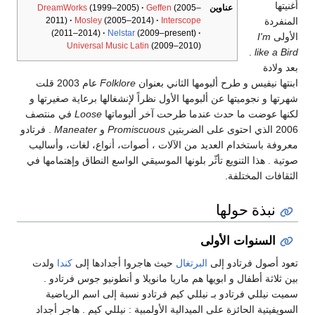
نيتها
عناوين
(2005–
Geffen
(1999–2005)
DreamWorks
لمنفردة
2011)
Mosley
(2005–2014)
Interscope
(2011–2014)
Nelstar
(2009–present)
لأولى
I'm
Universal Music Latin
(2009–2010)
.
like a Bir
عد ولادة
بنتها نيفيس و طرح ألبومها الثاني بعنوان
Folklore
عام 2003 قلت
هرتها و نجوميتها عن ألبومها الأول نظراً لإنشغالها برعاية صغيرتها و
كنها عوضت ما حدث عندما طرحت آخر ألبوماتها
Loose
في منتصف
الذي احتوى على الضربتين
Promiscuous
و
Maneater
. فرتادو
عروفة باستخدام العديد من الآلات ، أصوات، أنواع، لغات، وأساليب
وتية . هذا التنويع تأثّر بلونها الموسيقي الواسع النطاق وإهتمامها في
لثقافات المختلفة.
نبذة حولها
السنوات الأولى
عود أصول فرتادو إلى
البرتغال
حيث هاجروا أجدادها إلى
كندا
ولدت
ين ثلاثة أطفال و ابويها هم ماريا مانويلا و أنطونيو جوس فرتادو .
ميت نيللي فرتادو بـ نيللي كيم فرتادو نسبة إلى اسم الرياضية
لسويفيتية الحائزة على الميدالية الأولمبية : نيللي كيم . هاجر أجداد